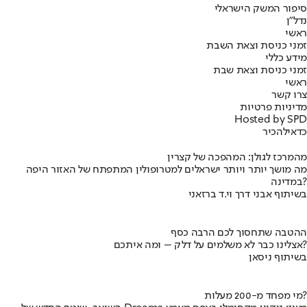
סיפור המשק הישראלי
נדל"ן
ראשי
זמני כניסת וצאת השבת
מידע כללי
זמני כניסת וצאת שבת
ראשי
צרו קשר
מדיניות פרטיות
Hosted by SPD
כדאי
להכיר
מהמרכז לגולן: המהפכה של קצרין
מה מושך יותר ויותר ישראלים למטרופולין המתפתח של האזור היפה
במדינה?
בשיתוף אבני דרך וי.ד ברזאני
ההטבה שתחסוך לכם הרבה כסף
אצלינו כבר לא משלמים על דלק – ומה איתכם?
בשיתוף ניסאן
מי מפחד מ-200 מעלות?