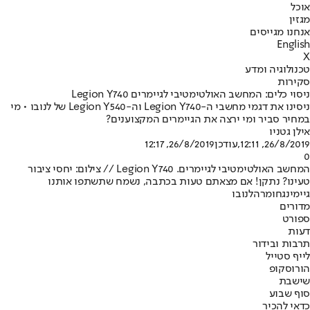
אוכל
מגזין
אנחנו מגייסים
English
X
טכנולוגיה ומדע
סקירות
ניסוי כלים: המחשב האולטימטיבי לגיימרים Legion Y740
ניסינו את דגמי מחשבי ה-Legion Y740 וה-Legion Y540 של לנובו • מי
במחיר סביר ומי ירצה את הגיימרים המקצוענים?
אילן גטניו
26/8/2019, 12:11
,עודכן
26/8/2019, 12:17
0
המחשב האולטימטיבי לגיימרים. Legion Y740 // צילום: יחסי ציבור
טעינו? נתקן! אם מצאתם טעות בכתבה, נשמח שתשתפו אותנו
גיימינג
חומרה
לנובו
מדורים
ספורט
דעות
תרבות ובידור
לייף סטייל
הורוסקופ
שישבת
סוף שבוע
כדאי להכיר