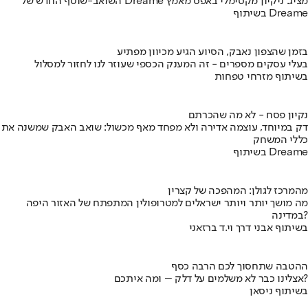
השואב-שוטף החדש של Dreame מציג: ניקיון מקסימלי באפס מאמץ
בשיתוף Dreame
בזמן שהצפון נאבק, הסיוע הגיע מכיוון מפתיע
בעלי עסקים מספרים - זה המענק הכספי שעוזר לנו לחזור למסלול
בשיתוף מזרחי טפחות
נקיון פסח - לא מה שהכרתם
דק במיוחד, עוצמה אדירה ולא מפחד מאף מכשול: שואב האבק שמשנה את
כללי המשחק
בשיתוף Dreame
מהמרכז לגולן: המהפכה של קצרין
מה מושך יותר ויותר ישראלים למטרופולין המתפתח של האזור היפה
במדינה?
בשיתוף אבני דרך וי.ד ברזאני
ההטבה שתחסוך לכם הרבה כסף
אצלינו כבר לא משלמים על דלק – ומה איתכם?
בשיתוף ניסאן