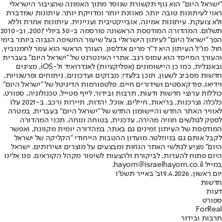
"ישראל היום" הוא גוף תקשורת שנוסד מתוך האמונה שהציבור הישראלי
ראוי לעיתונות טובה יותר, מאוזנת יותר ומדויקת יותר. עיתונות שמדברת
ולא צועקת. עיתונות אמינה, אובייקטיבית ועניינית. עיתונות אחרת וללא
תשלום. המהדורה המודפסת הראשונה פורסמה ב-30 ביולי 2007, וב-2010
הפך "ישראל היום" לעיתון הישראלי בעל שיעור החשיפה הגבוה ביותר בימי
חול. מו"ל העיתון היא ד"ר מרים אדלסון. העורך הראשי הוא עמר לחמנוביץ,
והעורך המייסד הוא עמוס רגב. אתרי האינטרנט של "ישראל היום" בעברית
ובאנגלית, כמו כן היישומונים (אפליקציות) לאנדרואיד ול-iOS, מציגים
חדשות מסביב לשעון, תוכן בלעדי, מבזקים ועדכונים, ניתוחים ופרשנויות,
וידיאו, פודקאסטים ושידורים חיים. פלטפורמות הדיגיטל של "ישראל היום"
כוללות ערוצי חדשות ודעות, תרבות ובידור, לייף סטייל, טכנולוגיה, ספורט,
כלכלה וצרכנות, בריאות, חיילים, אוכל, יהדות, תיירות ורכב. ב-2021 עלו
לאוויר האתר החדש והיישומון החדש של "ישראל היום" בעברית, במטרה
לספק לגולשים חוויה מהירה, עדכנית, בטוחה ונוחה. תכני המהדורה
המודפסת של העיתון זמינים גם באתר, במהדורה יומית מקוונת, ואפשר
לקבל אותם גם בניוזלטר. מועדון ההטבות הייחודי "הקליקה של ישראל
היום" מציע לגולשי האתר הנחות ומבצעים על מוצרים ושירותים. ישראל
היום פתוח להערות, לביקורת ולהצעות לשיפור מקהל הקוראים. פנו אלינו
במייל hayom@israelhayom.co.il.
יום ראשון, 19.4.2026
ב' באייר תשפ"ו
חדשות
דעות
ספורט
ForReal
תרבות ובידור