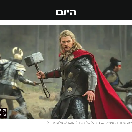
אל נורדי. משחק גיבורי העל של מארוול ולנובו // צילום: מרוול