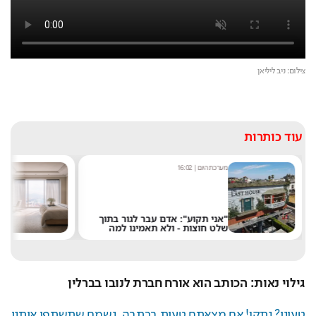
צילום: ניב ליליאן
עוד כותרות
מערכת היום
|
16:02
אסף ג
"אני תקוע": אדם עבר לגור בתוך
רוצ
שלט חוצות - ולא תאמינו למה
במל
גילוי נאות: הכותב הוא אורח חברת לנובו בברלין
טעינו? נתקן! אם מצאתם טעות בכתבה, נשמח שתשתפו אותנו