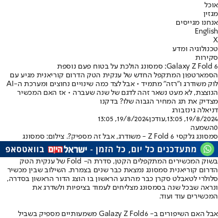
אוכל
מגזין
אנחנו מגייסים
English
X
טכנולוגיה ומדע
סקירות
Galaxy Z Fold 6: סמסונג הולכת על בטוח פעם נוספת
הסמארטפון המתקפל החדש של ענקית הטק הדרום קוריאנית מגיע עם
לוק משודרג ו"רזה" מתמיד • אבל לצד כמה שינויים נחוצים ומערכת ה-AI
הנוצצת, לא מעט נשאר זהה לדגם של שנה שעברה • אז האם המכשיר
מצדיק את תג המחיר הגבוה שלו? בדקנו
דניאלה גינזבורג
19/8/2024, 13:05
,עודכן
19/8/2024, 13:05
0
השמעה
סמסונג גלקסי Z Fold 6 - משודרג, אבל זה מספיק?. צילום: סמסונג
בשוק המכשירים המתקפלים הקטן, סדרת ה- Fold של ענקית הטק
הדרום קוריאנית סמסונג נמצאת כבר שנים בצמרת. השילוב שבין מכשיר
סלולרי לטאבלט סקרן כבר מהרגע הראשון בו הוצג הדור הראשון בסדרה,
ונראה שבכל שנה בסמסונג מצליחים לעמוד בציפיות ולשדרג את
המכשירים עוד ועוד.
אבל האם השיפורים ב- Galazy Z Fold6 משמעותיים מספיק בשביל