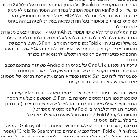
הבהירות המקסימלית (Peak) של המסך הפנימי עומדת על כ-2,600 ניטים,
כך שה- Fold 6הוא המתקפל המוביל במדד זה. המסך החיצוני לא מגיע
לדרגות בהירות כאלה וגם לא כולל HDR, אבל הוא יותר ממספיק בהיר
לשימוש באור יום וכאמור, בעל חדות נפלאה בשל רזולוציה גבוהה ביחס
למידות שלו.
נפח הסוללה נותר ללא שינוי ועומד על 4400mAh – אנחנו יוצאים מנקודת
הנחה שהסוללה לא גדלה במטרה להקל על המכשיר ולתרום לירידה שלו
במשקל ובעובי. ה- Fold 6כמו קודמיו תומך ב- S Pen, העט החכם של
סמסונג, אבל רק במסך הפנימי של המכשיר. לעומת ה-S24 אולטרה, העט
החכם לא מגיע יחד עם המכשיר ותיאלצו לרכוש אותו בנפרד.
תוכנה
ערכת הנושא One UI 6.1.1 על בסיס Android 14 משתנה בהתאם למצב
המכשיר: במצב מקופל תמצאו חווית ממשק של סמארטפון סטנדרטי,
כמעט זהה לזה שב-S24. אנחנו מאוד אוהבים את ערכת הנושא של סמסונג
לאנדרואיד שהיא גם יפה וגם פרקטית.
כאשר המכשיר פתוח הממשק עובר למצב טאבלט, ובנוסף לפונקציות
שנוספות כמו ריבוי מסכים ותמיכה ב- S Pen, הממשק מנצל את המסך
הגדול ומציע אפליקציות תומכות כמו למשל אפליקציית מיילים (וזו כמובן
הסיבה העיקרית לבחור ב-Fold על פני מכשיר סטנדרטי).
סמסונג גלקסי Z Fold 6 - כמה חבל שהעט המעולה לא כלול
בחבילה.,צילום: סמסונג
כמצופה, מערכת הבינה המלאכותית של סמסונג, ה- Galaxy AI, הגיעה
במלואה ל- Fold 6. תוכלו למצוא פיצ'רים כמו “Circle To Search” (אפשר
להקיף בעיגול כל דבר על המסך או בתמונה ולחפש אותו באינטרנט), סיכום