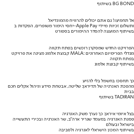
בשיתוף BG BOND
אל תחמיצו! גם אתם יכולים להרוויח מהמונדיאל
יחסי הימור משופרים, הפקדות ב-Apple Pay ותשלום זכיות מיידי
בשיתוף המועצה להסדר ההימורים בספורט
הפרויקט החדש שמסקרן רוכשים בפתח תקווה
קבוצת אלמוג מציגה את פרויקט MALA: מגדלי הפרימיום האחרונים
בפתח תקווה
בשיתוף קבוצת אלמוג
כך תחסכו בחשמל בלי להזיע
מהפכת האנרגיה של תדיראן: שליטה, אבטחת מידע וניהול אקלים חכם
בבית
בשיתוף TADIRAN
בצל איומי איראן: כך נערך משק האנרגיה
פסגת האנרגיה במעמד שגריר ארה"ב, שר האנרגיה ובכירי התעשייה
בישראל ובעולם
בשיתוף המכון הישראלי לאנרגיה ולסביבה