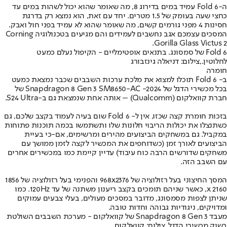
ה-Fold 6 עמיד במים בדירוג 8, מה שאומר שהוא יכול לשהות במים עד
כחצי שעה בעומק של 1.5 מטרים. יחד עם זאת, הוא נמצא רק בדרגת
חסינות 4 מפני גורמים קשים, מה שאומר שהוא לא עמיד בפני חול ואבק.
המסכים עצמכם אגב נחשבים לעמידים והם מגיעים בטכנולוגיה Corning
Gorilla Glass Victus 2.
Fold 6 של סמסונג. בתנאים אופטימליים - הקיפול נעלם כמעט
לחלוטין.,צילום: דניאלה גינזבורג
חומרה
ב- Fold 6 תוכלו למצוא את מלכת ערכות השבבים שכבר נמצאת כמעט
בכל מכשירי הדגל של 2024- Snapdragon 8 Gen 3 SM8650-AC של
חברת קוואלקום (Qualcomm) – אותה אחת שנמצאת גם ב-S24 Ultra.
בזכות חומרת קצה שכזו, אין ל- Fold 6 שום בעיה לעמוד בקצב שלכם, גם
כשתנצלו את יכולות הריבוי חלונות שלו ותשתמשו בכמה תוכנות פתוחות
במקביל. גם במשחקים הביצועים מהירים ומרשימים, אם-כי בעיית
הביצועים לאורך זמן (כשדוחפים את המכשיר לקצה לזמן ממושך עם
משחקים שדורשים הרבה כוח עיבוד) עדיין קיימת כמו במכשירים אחרים
עם השבב הזה.
המסך החיצוני בעל רזולוציה של 968x2376 והפנימי בעל רזולוציה של 1856
x 2160, כאשר שניהם תומכים בקצב ריענון משתנה של עד 120Hz. כמו
שניתן לצפות מסמסונג, מדובר במסכים מעולים, בעלי צבעים עמוקים
ומדויקים, ניגודיות גבוהה וחדות טובה.
מעבד Snapdragon 8 Gen 3 של קוואלקום - מערכת השבבים השולטת
בשוק מכשירי הדגל.,צילום: קוואלקום