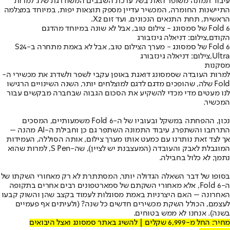
עיבוד תמונה משופר וזאת בשל ערכת השבבים המשודרגת שלו. למרות
התיישנות החומרה, המכשיר עדיין מספק תוצאות יפות, במיוחד במצלמה
הראשית, תחת התנאים הנכונים, ועד זום X2.
Fold 6 של סמסונג - צילום טוב, אבל לא שונה במיוחד מהדגם
הקודם,צילום: דניאלה גינזבורג
Fold 6 של סמסונג - מערך הצילום טוב, אבל לא באמת מתחרה ב-S24
Ultra,צילום: דניאלה גינזבורג
מסקנות
למרות העובדה שסמסונג דואגת באופן עקבי לשפר ולשדרג את מכשירי ה-
Fold שלה, שהופכים מדגם לדגם למוצלחים יותר, השנה השינויים הרגישו
לנו מעטים מדי מכדי להשקיע את הסכום הגבוה שבחברה מבקשים עבור
המכשיר.
נכון, ההפחתה במשקל ובעוביו של ה-Fold 6 משמעותיים, המסכים
התרחבו והשתפרו, עיבוד התמונה השתפר גם כן וחבילת ה-AI מהנה –
אך לצד זאת נותרנו עם כמעט אותו מערך צילום, אותה הסוללה, העמידות
המוגבלת לאבק והעובדה (המעצבנת יש לציין), שה-S Pen, למרות שהוא
נתמך, לא כלול בחבילה.
בסופו של דבר השאלה הגדולה יותר, המסתתרת לא רק מאחורי השקתו של
ה-Fold 6, אלא מאחורי השקתם של סמארטפונים רבים אחרים בתקופה
האחרונה – האם היצרניות באמת מסוגלות לעמוד בקצב שהן והשוק קבעו
לעצמם, הכולל השקת מכשירים חדשים כל שנה? (ולעיתים אף פעמיים
בשנה). אנחנו לא ממש בטוחים.
מחיר: החל מ-6,999 שקלים | להשיג באתר סמסונג ואצל היבואים