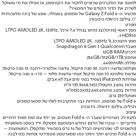
למשוך את הסקרנים שרוצים לחקור את הקונספט, או אפילו את מי ששוקל
לשדרג את הדור הקודם של המכשיר?
מכשיר ה-Galaxy Z Fold 6 של סמסונג בפעולה. שפע של בינה מלאכותית
// צילום: דניאלה גינזבורג
מפרט
מסך ראשי (פנימי):
צג גמיש בגודל 7.6’ אינץ' LTPO AMOLED 2X, 120Hz,
HDR10+.
מסך חיצוני:
6.3’’ LTPO AMOLED 2X, .120Hz
מעבד:
Snapdragon 8 Gen 3 Qualcomm
זיכרון:
12GB RAM
אחסון:
256GB/512GB/1TB
סוללה:
4400mAh.
מצלמה:
עדשה רחבה 50 מגה פיקסל, עדשה אולטרה-רחבה 12 מגה פיקסל,
עדשת טלפוטו 10 מגה פיקסל ושתי עדשות סלפי – 10 ו-4 מגה פיקסל.
עמידות למים:
IP48 (עמיד בפני מים אבל לא אבק).
מידות במצב מקופל
153.5x68.1x12.1 מ"מ
מידות במצב פתוח
153.5x132.6x5.6מ"מ
משקל:
239 גרם.
Fold 6 של סמסונג. המידות כבר מתקרבות לאלו של סמארטפונים
רגילים.,צילום: דניאלה גינזבורג
עיצוב
חיצונית, השינויים שעבר ה-Fold 6 מעטים, אך יחד עם זאת מאוד חיוניים
וחיוביים – עוביו של הדגם החדש הצטמצם ומשקלו ירד באופן משמעותי
(ותאמינו לנו שמרגישים הבדל של 14 גרם במכשיר מתקפל). המשמעות –
ה-Fold 6 מרגיש יותר ויותר כמו סמארטפון סטנדרטי ופחות כמו לבנה