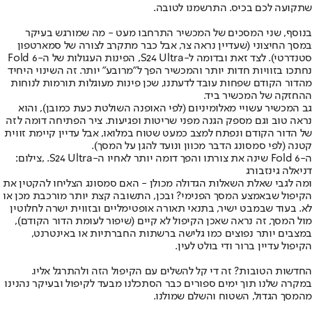
שתקועה לכם בכיס. התרשמנו לטובה.
בנוסף, שני המסכים של המכשיר התרחבו מעט - מה שמורגש בעיקר
במסך החיצוני (שעדיין נראה צר, אבל כבר מתקרב לצורה של סמארטפון
סטנדרטי). לצד זאת ובדומה ל-S24 Ultra, הפינות העגולות של ה-Fold 6
נחתכו בזוויות חדות יותר והמכשיר הפך ל"מרובע" יותר. זה השינוי היחיד
מהדור הקודם שפחות עובד לדעתנו, שכן פינות מעוגלות תורמות לנוחות
ההחזקה של המכשיר ביד.
גב המכשיר עשויי מאלומיניום (לפי האופנה השולטת כעת כמובן), והוא
נראה טוב וגם מספק הגנה מפני שריטות ופגיעות. ציר הפתיחה דומה לזה
של הדור הקודם ונפתח למצב כמעט שטוח במלואו, אבל עדיין קיימת זווית
קטנה (לפי סמסונג הדבר מכוון ונועד להגן על המסך).
ה-Fold 6 שינה את צורתו והפך דומה יותר לאחיו ה-S24 Ultra. ,צילום:
דניאלה גינזבורג
ומה לגבי שאלת השאלות הגדולה מכולן - האם סמסונג הצליחו להקטין את
הקיפול שבאמצע המסך הפנימי? ובכן, התשובה קצת יותר מורכבת מכן או
לא. בעוד שבמבט ישיר, בתנאי תאורה אופטימליים ובזווית ישרה לחלוטין
מול המסך, זה נראה שאכן הקיפול לא קיים (שיפור לעומת הדור הקודם),
במצבים יותר נפוצים כמו גלישה ברשתות החברתיות או באינטרנט,
הקיפול עדיין ברור ודי בולט לעין.
החדשות הטובות? זה די קל להשלים עם הקיפול הזה ולהתרגל אליו.
במקרה שלנו תוך ימים ספורים כבר הסתכלנו מבעד לקיפול ובעיקר נהנינו
מהמסך הגדול, השטוח והשלם שמולנו.