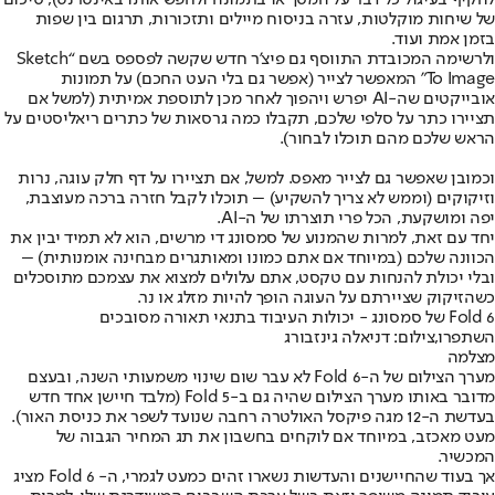
של שיחות מוקלטות, עזרה בניסוח מיילים ותזכורות, תרגום בין שפות
בזמן אמת ועוד.
ולרשימה המכובדת התווסף גם פיצ'ר חדש שקשה לפספס בשם “Sketch
To Image” המאפשר לצייר (אפשר גם בלי העט החכם) על תמונות
אובייקטים שה-AI יפרש ויהפוך לאחר מכן לתוספת אמיתית (למשל אם
תציירו כתר על סלפי שלכם, תקבלו כמה גרסאות של כתרים ריאליסטים על
הראש שלכם מהם תוכלו לבחור).
וכמובן שאפשר גם לצייר מאפס. למשל, אם תציירו על דף חלק עוגה, נרות
וזיקוקים (וממש לא צריך להשקיע) – תוכלו לקבל חזרה ברכה מעוצבת,
יפה ומושקעת, הכל פרי תוצרתו של ה-AI.
יחד עם זאת, למרות שהמנוע של סמסונג די מרשים, הוא לא תמיד יבין את
הכוונה שלכם (במיוחד אם אתם כמונו ומאותגרים מבחינה אומנותית) –
ובלי יכולת להנחות עם טקסט, אתם עלולים למצוא את עצמכם מתוסכלים
כשהזיקוק שציירתם על העוגה הופך להיות מזלג או נר.
Fold 6 של סמסונג - יכולות העיבוד בתנאי תאורה מסובכים
השתפרו,צילום: דניאלה גינזבורג
מצלמה
מערך הצילום של ה-Fold 6 לא עבר שום שינוי משמעותי השנה, ובעצם
מדובר באותו מערך הצילום שהיה גם ב-Fold 5 (מלבד חיישן אחד חדש
בעדשת ה-12 מגה פיקסל האולטרה רחבה שנועד לשפר את כניסת האור).
מעט מאכזב, במיוחד אם לוקחים בחשבון את תג המחיר הגבוה של
המכשיר.
אך בעוד שהחיישנים והעדשות נשארו זהים כמעט לגמרי, ה- Fold 6 מציג