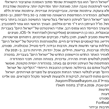
"ישראל היום" הוא גוף תקשורת שנוסד מתוך האמונה שהציבור הישראלי
ראוי לעיתונות טובה יותר, מאוזנת יותר ומדויקת יותר. עיתונות שמדברת
ולא צועקת. עיתונות אמינה, אובייקטיבית ועניינית. עיתונות אחרת וללא
תשלום. המהדורה המודפסת הראשונה פורסמה ב-30 ביולי 2007, וב-2010
הפך "ישראל היום" לעיתון הישראלי בעל שיעור החשיפה הגבוה ביותר בימי
חול. מו"ל העיתון היא ד"ר מרים אדלסון. העורך הראשי הוא עמר לחמנוביץ,
והעורך המייסד הוא עמוס רגב. אתרי האינטרנט של "ישראל היום" בעברית
ובאנגלית, כמו כן היישומונים (אפליקציות) לאנדרואיד ול-iOS, מציגים
חדשות מסביב לשעון, תוכן בלעדי, מבזקים ועדכונים, ניתוחים ופרשנויות,
וידיאו, פודקאסטים ושידורים חיים. פלטפורמות הדיגיטל של "ישראל היום"
כוללות ערוצי חדשות ודעות, תרבות ובידור, לייף סטייל, טכנולוגיה, ספורט,
כלכלה וצרכנות, בריאות, חיילים, אוכל, יהדות, תיירות ורכב. ב-2021 עלו
לאוויר האתר החדש והיישומון החדש של "ישראל היום" בעברית, במטרה
לספק לגולשים חוויה מהירה, עדכנית, בטוחה ונוחה. תכני המהדורה
המודפסת של העיתון זמינים גם באתר, במהדורה יומית מקוונת, ואפשר
לקבל אותם גם בניוזלטר. מועדון ההטבות הייחודי "הקליקה של ישראל
היום" מציע לגולשי האתר הנחות ומבצעים על מוצרים ושירותים. ישראל
היום פתוח להערות, לביקורת ולהצעות לשיפור מקהל הקוראים. פנו אלינו
במייל hayom@israelhayom.co.il.
יום שבת, 27.6.2026
י"ב בתמוז תשפ"ו
חדשות
דעות
ספורט
ForReal
תרבות ובידור