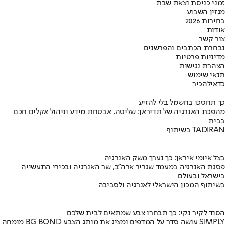
זמני כניסת וצאת שבת
מגזין השבוע
בחירות 2026
אודות
צור קשר
נבחרת הכתבים והפרשנים
מדיניות פרטיות
הצהרת נגישות
תנאי שימוש
כדאי
להכיר
כך תחסכו בחשמל בלי להזיע
מהפכת האנרגיה של תדיראן: שליטה, אבטחת מידע וניהול אקלים חכם
בבית
בשיתוף TADIRAN
בצל איומי איראן: כך נערך משק האנרגיה
פסגת האנרגיה במעמד שגריר ארה"ב, שר האנרגיה ובכירי התעשייה
בישראל ובעולם
בשיתוף המכון הישראלי לאנרגיה ולסביבה
הסוד לקיר נקי: כך תבחרו צבע שמתאים לבית שלכם
מומחה BG BOND עושה סדר על המדפים ומציג את מותג הצבע SIMPLY