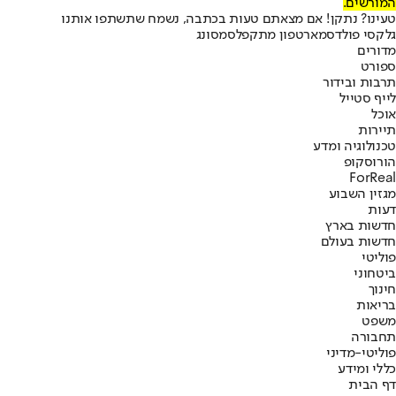
המורשים.
טעינו? נתקן! אם מצאתם טעות בכתבה, נשמח שתשתפו אותנו
גלקסי פולד
סמארטפון מתקפל
סמסונג
מדורים
ספורט
תרבות ובידור
לייף סטייל
אוכל
תיירות
טכנולוגיה ומדע
הורוסקופ
ForReal
מגזין השבוע
דעות
חדשות בארץ
חדשות בעולם
פוליטי
ביטחוני
חינוך
בריאות
משפט
תחבורה
פוליטי-מדיני
כללי ומידע
דף הבית