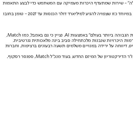
עולה" - שירות שמתעדף היכרות מעמיקה עם המשתמש כדי לבצע התאמות
גישה כזו דורשת ארכיטקטורה טכנולוגית שונה מזו של אפליקציות "סווייפ" מסורתיות. ניסיון לשנות מהיסוד אפליקציה קיימת עם מיליוני משתמשים - במיוחד כזו שצפויה להגיע למיליארד דולר הכנסות עד 2027 - טומן בחובו
Match אינה בודדה במהלך הזה. מייסדת באמבל (Bumble), וויטני וולף הרד, הכריזה על שאיפתה ליצור את "השדכן החכם ובעל האינטליגנציה הרגשית הגבוהה ביותר בעולם" באמצעות AI. נציין כי גם באמבל, כמו Match,
ות הסווייפ", במיוחד בקרב דור ה-Z. טינדר, הסמל של אפליקציות הסווייפ, דיווחה על ירידה במנויים משלמים תשעה רבעונים ברציפות, וחברות
אז מה הלאה? Match תוביל את סבב הגיוס הראשון של Overtone בתחילת 2026, ותחזיק בנתח בעלות משמעותי בחברה החדשה. מקלאוד ישמש כיו"ר הדירקטוריון של המיזם החדש, בעוד מנכ"ל Match, ספנסר רסקוף,