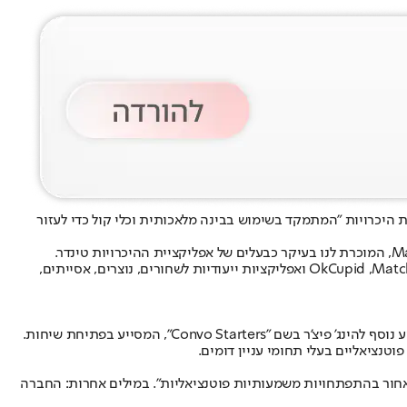
מהחברה כדי להקים מיזם חדש בשם Overtone - שירות היכרויות "המתמקד בשימוש בבינה מלאכותית וכלי קול כדי לעזור
Match מחזיקה כבר בפורטפוליו עצום של אפליקציות היכרויות - נכון לספטמבר, מלבד טינדר והינג' יש לה 42 שירותי היכרויות, בהם OkCupid ,Match.com ,Meetic ואפליקציות ייעודיות לשחורים, נוצרים, אסייתים,
התשובה טמונה, כנראה, בעובדה שהאפליקציות הקיימות של Match מוסיפות פיצ'רים מבוססי AI - אך הן עושות זאת בהדרגה. כך, לדוגמה, רק השבוע נוסף להינג' פיצ'ר בשם "Convo Starters", המסייע בפתיחת שיחות.
ר מאחור בהתפתחויות משמעותיות פוטנציאליות". במילים אחרות: החברה