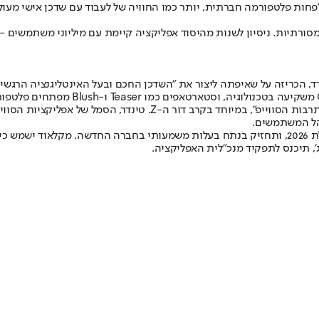
פחות פלטפורמה חברתית, יותר כמו החוויה של לעבוד עם שדכן אישי מ
הרקע להתעוררות הזו הוא האטה בצמיחת המשתמשים ועייפות גוברת מ"תרב
קהל המשתמשים.
ג', תיכנס לתפקיד מנכ"לית האפליקציה.