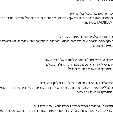
כך תחסכו בחשמל בלי להזיע
מהפכת האנרגיה של תדיראן: שליטה, אבטחת מידע וניהול אקלים חכם בבי
בשיתוף TADIRAN
מאחורי הקלעים של הטעם הישראלי
איך אסם הפכה את תקופת הצנע והמחסור הקשה של שנות ה-40 למותג לאומי?
בשיתוף אסם
אתם עוד לא שם? הטיסה למונדיאל כבר יצאה
יונדאי לוקחת אתכם לבמה הכי גדולה בעולם
בשיתוף יונדאי מבית כלמוביל
ירושלים 2040: העיר נערכת ל- 1.5 מליון תושבים
מנכ"לית העירייה מציגה תוכנית להשארת הצעירים ובניית עתיד הדור הבא
בשיתוף עיריית ירושלים
שופינג, אמנות ואוכל: המרכז המתחדש של מזרח י-ם
קפיצה קטנה לחו"ל: טיילת חדשה, מיצגי אמנות, וכיכרות משופצות בהשקעה של 100 מיליון ₪