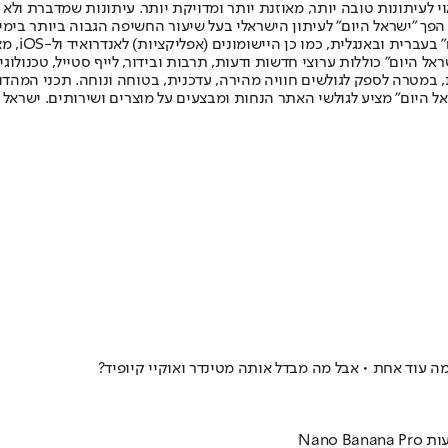
לעיתונות טובה יותר, מאוזנת יותר ומדויקת יותר. עיתונות שמדברת ולא צ
שלום. המהדורה המודפסת הראשונה פורסמה ב-30 ביולי 2007, וב-2010 הפך "ישראל היום" לעיתון הישראלי בעל שי
לחמנוביץ,
ל היום" כוללות ערוצי חדשות ודעות, תרבות ובידור, לייף סטייל, טכנולוגיה
ברית, במטרה לספק לגולשים חוויה מהירה, עדכנית, בטוחה ונוחה. תכני המה
ל היום" מציע לגולשי האתר הנחות ומבצעים על מוצרים ושירותים. ישראל 
Nano