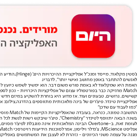
ג'סטין מקלאוד, מייסד ומנכ"ל אפליקציית ההיכרויות הינג' (Hinge),
הודיע ה
לאנשים להתחבר באופן מחושב ואישי יותר", לדבריו.
האמת היא שמקלאוד לא באמת פורש משום דבר. הוא ימשיך לשמש כיועץ להינג' והאפליקציה החדשה שלו תפעל, בדיוק כ
קשישים, גרושים, טבעונים ועוד. אז מדוע היא בוחרת להשקיע במיזם חדש לגמרי, במקום לשלב יכ
אפליקציית טינדר. פיצ'רים של בינה מלאכותית מתווספים בהדרגה,צילום: איי
"כמו לעבוד עם שדכן"
בשנה הבאה יתווסף לטינדר "Chemistry", פיצ'ר שיבקש רשות לגשת לכל היסטוריית הצילום של המשתמש כדי לנתח את ההרגלים שלו, ולמצוא בני זוג פוטנציאליים בעלי תחומי עניין דומים.
לעומת זאת, ב-Overtone הבינה המלאכותית אינה מוגבלת לפיצ'ר מסוים, אלא מהווה את אחת מאבני היסוד של השירות.
אנליסט MScience, צ'נדלר ויליסון, אמר
לסוכנות הידיעות רויטרס
מגנה על עצמה משני הכיוונים - נזהרת לא לעצבן את המשתמשים באפליקציות הקיימות בכפיית תלות ב-