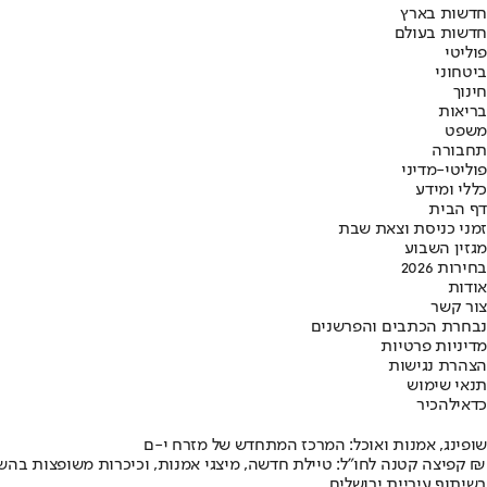
חדשות בארץ
חדשות בעולם
פוליטי
ביטחוני
חינוך
בריאות
משפט
תחבורה
פוליטי-מדיני
כללי ומידע
דף הבית
זמני כניסת וצאת שבת
מגזין השבוע
בחירות 2026
אודות
צור קשר
נבחרת הכתבים והפרשנים
מדיניות פרטיות
הצהרת נגישות
תנאי שימוש
כדאי
להכיר
שופינג, אמנות ואוכל: המרכז המתחדש של מזרח י-ם
קפיצה קטנה לחו"ל: טיילת חדשה, מיצגי אמנות, וכיכרות משופצות בהשקעה של 100 מיליון ₪
בשיתוף עיריית ירושלים