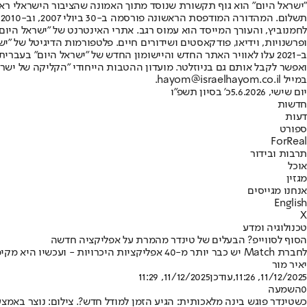
"ישראל היום" הוא גוף תקשורת שנוסד מתוך האמונה שהציבור הישראלי ראוי 
ת
ופרשנויות, וידיאו, פודקאסטים ושידורים חיים. פלטפורמות הדיגיטל של "ישרא
ב-2021 עלו לאוויר האתר החדש והיישומון החדש של "ישראל היום" בע
ואפשר לקבל אותם גם בניוזלטר. מועדון ההטבות הייחודי "הקליקה של ישרא
במייל hayom@israelhayom.co.il.
יום שישי, 5.6.2026
כ' בסיון תשפ"ו
חדשות
דעות
ספורט
ForReal
תרבות ובידור
אוכל
מגזין
אנחנו מגייסים
English
X
טכנולוגיה ומדע
הסוף לסווייפ? הבעלים של טינדר מהמרת על אפליקציה חדשה
לחברת Match יש כבר יותר מ-40 אפליקציות היכרויות - ועכשיו היא מקימה עוד אחת • אבל מה מבדל אותה מטינדר ואוקיי קיופיד?
יאיר מור
11/12/2025, 11:26
,עודכן
11/12/2025, 11:29
0
השמעה
כשטינדר פוגש בינה מלאכותית: הגיע הזמן למודל חדש?. צילום: נוצר באמצעות  Banana Pro