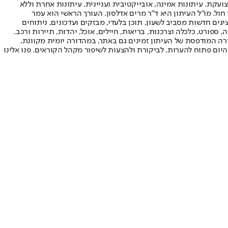
ועקת. עיתונות אמינה, אובייקטיבית ועניינית. עיתונות אחרת וללא
עור החשיפה הגבוה ביותר בימי חול. מו"ל העיתון היא ד"ר מרים אדלסון. העורך הראשי הוא עמר
 והעורך המייסד הוא עמוס רגב. אתרי האינטרנט של "ישראל היום" בעברית ובאנגלית, כמו כן היישומונים (אפליקציות) לאנדרואיד ול-iOS, מציגים חדשות מסביב לשעון, תוכן בלעדי, מבזקים ועדכונים, ניתוחים
, ספורט, כלכלה וצרכנות, בריאות, חיילים, אוכל, יהדות, תיירות ורכב.
דורה המודפסת של העיתון זמינים גם באתר, במהדורה יומית מקוונת,
היום פתוח להערות, לביקורת ולהצעות לשיפור מקהל הקוראים. פנו אלינו