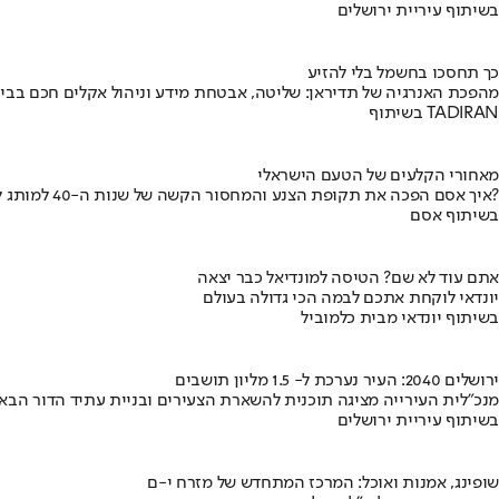
בשיתוף עיריית ירושלים
כך תחסכו בחשמל בלי להזיע
מהפכת האנרגיה של תדיראן: שליטה, אבטחת מידע וניהול אקלים חכם בבי
בשיתוף TADIRAN
מאחורי הקלעים של הטעם הישראלי
איך אסם הפכה את תקופת הצנע והמחסור הקשה של שנות ה-40 למותג לאומי?
בשיתוף אסם
אתם עוד לא שם? הטיסה למונדיאל כבר יצאה
יונדאי לוקחת אתכם לבמה הכי גדולה בעולם
בשיתוף יונדאי מבית כלמוביל
ירושלים 2040: העיר נערכת ל- 1.5 מליון תושבים
מנכ"לית העירייה מציגה תוכנית להשארת הצעירים ובניית עתיד הדור הבא
בשיתוף עיריית ירושלים
שופינג, אמנות ואוכל: המרכז המתחדש של מזרח י-ם