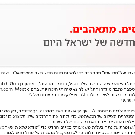
שבוע
על "פרישתו" 
מו הינג', במימון Match Group, המוכרת לנו בעיקר כבעלים של אפליקציית ההיכרויות טינדר.
ולות AI באפליקציות הקיימות שלה?
.אף.פי.
כי Match שומרת על נתח בעלות משמעותי במיזם החדש כדי "לוודא שלא תישא
AI, ובמקביל מהמרת על מודל חדש לגמרי.