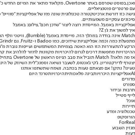
ואכן,
בפוסט שפרסם באתר Overtone
, מקלאוד מתאר את המיזם החדש כ"
עם פרטנרים פוטנציאליים.
סיכונים עסקיים משמעותיים.
אפליקציית באמבל. המייסדת רוצה ליצור "שדכן חכם",צילום: באמבל
איך למשוך את ג'ן Z?
מתפעלת כמה וכמה אפליקציות שידוכים, כמו Badoo ו-Fruitz. גם Grindr משקיעה בטכנולוגיה, וסטארטאפים כמו Teaser ו-Blush מפתחים פלטפורמות היכרויות שנבנות מלכתחילה סביב בינה מלאכותית גנרטיבית.
ההיכרויות מחפשות דרכים לגרום להיכרויות מקוונות לחזור להלהיב את 
יצטרף לדירקטוריון. ג'קי ג'אנטוס, לשעבר נשיאה וסמנכ"לית השיווק של הינ
טעינו? נתקן! אם מצאתם טעות בכתבה, נשמח שתשתפו אותנו
AI
אפליקציות היכרויות
בינה מלאכותית
היכרויות
טרנד היום
מדורים
ספורט
תרבות ובידור
לייף סטייל
אוכל
תיירות
טכנולוגיה ומדע
הורוסקופ
ForReal
מגזין השבוע
דעות