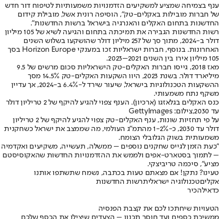
ענף בצמיחה שמציע למשקיעים הזדמנויות משמעותיות לטיפוח דור חדש
של חברות מובילות באקלים-טק", הוסיפה רונית אשל, מובילת קידום
החדשנות בתחום האקלים והאנרגיה בישראל ברשות החדשנות".
רשות החדשנות הגבירה את תמיכתה בתחום והגיעה לשיא של 105 מיליון
דולר ב-2024, מתוך סך של 257 מיליון דולר שהושקעו בשלוש השנים
האחרונות. בנוסף, חברות ישראליות זכו במענקי Horizon Europe בסך
105 מיליון אירו בין השנים 2021–2023.
מאז 2018, גייסו חברות האקלים-טק הישראליות סכום מרשים של 9.5
מיליארד דולר. בשנת 2023, היוו השקעות האקלים-טק 14.5% מסך
ההשקעות הטכנולוגיות בישראל, שיעור שירד ל-6.4% ב-2024, אך עדיין
משקף נתח משמעותי.
כנס האקלים בגלאזגו (ארכיון). הענף צפוי להגיע להיקף של 2 טריליון דולר
עד 2030,צילום: GettyImages
על פי תחזיות שונות, ענף האקלים-טק צפוי להגיע להיקף של 2 טריליון
דולר עד 2030, כ-1-2% מהתמ"ג העולמי, מה שממצב את ישראל כשחקנית
משמעותית בשוק הגלובלי הצומח.
"כעת הזמן לגייס שחקנים נוספים – ממשלה, תעשייה, משקיעים ואקדמיה
– לתמוך בסטארט-אפים ולממש את ההזדמנויות החדשות שהאקוסיסטם
מציע", סיכמה טריביצקי.
טעינו? נתקן! אם מצאתם טעות בכתבה, נשמח שתשתפו אותנו
אקלים
טכנולוגיה ישראלית
רשות החדשנות
כדאי
להכיר
הטעויות שיחתכו לכם את קצבת הפנסיה
ממשיכת כספים ועד חוסר תכנון – הצעדים שיצילו את הכסף שלכם