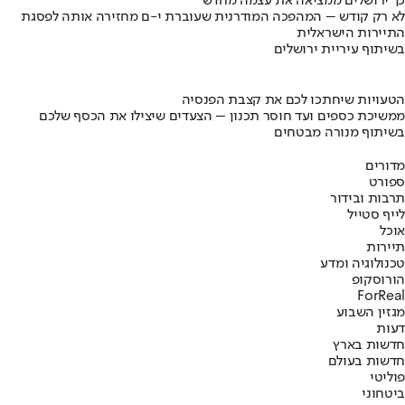
כך ירושלים ממציאה את עצמה מחדש
לא רק קודש – המהפכה המודרנית שעוברת י-ם מחזירה אותה לפסגת
התיירות הישראלית
בשיתוף עיריית ירושלים
הטעויות שיחתכו לכם את קצבת הפנסיה
ממשיכת כספים ועד חוסר תכנון – הצעדים שיצילו את הכסף שלכם
בשיתוף מנורה מבטחים
מדורים
ספורט
תרבות ובידור
לייף סטייל
אוכל
תיירות
טכנולוגיה ומדע
הורוסקופ
ForReal
מגזין השבוע
דעות
חדשות בארץ
חדשות בעולם
פוליטי
ביטחוני