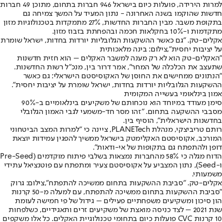
למרות הירידה, פועלות כיום בישראל 946 חברות בתחום, מתוכן 49 חברות
חדשות שהוקמו בשנה האחרונה - נתון המעיד על המשך צמיחה גם
בתקופת משבר. מבין החברות החדשות, 27% מתמקדות בטכנולוגיות מזון
מתקדמות ו-10% בחקלאות חכמה ובהפחתת בזבוז מזון.
אקלים-טק. "גם כאשר ההשקעות הגלובליות יורדות בחדות, ישראל שומרת
על יציבות יחסית",צילום: בינה מלאכותית
"האקלים-טק הוא לא רק מענה למשבר האקלים – הוא חזית חדשנות
שתעצב את הכלכלה של המחר", אמר דרור בין, מנכ"ל רשות החדשנות.
"הנתונים ממחישים את החוסן של האקוסיסטם הישראלי: גם כאשר
ההשקעות הגלובליות יורדות בחדות, ישראל שומרת על יציבות יחסית".
אמון בינלאומי בעשייה המקומית
סימן מעודד במיוחד הוא נוכחותם של משקיעים בינלאומיים ב-90%
מסבבי ההשקעה בתחום. "זהו מסר חד-משמעי לגבי האמון הגלובלי
בחדשנות הישראלית", הוסיף בין.
רותם טריביצקי, מנהלת PLANETech, ציינה כי "למרות המצב הביטחוני
המורכב, אקוסיסטם האקלימטק בישראל ממשיך להפגין עמידות יוצאת
דופן ולהתפתח גם בתקופות של אי-ודאות".
הדוח מגלה כי 58% מהחברות נמצאות בשלבי פיתוח מוקדמים (Pre-Seed
ו-Seed), נתון המצביע על אקוסיסטם צעיר ומתפתח עם פוטנציאל עתידי
משמעותי.
אקלים-טק. "סביבת ההשקעות בתחום ממשיכה להתפתח",צילום: גרוק
"סביבת ההשקעות בתחום ממשיכה להתפתח, עם למעלה מ-50 קרנות
הון סיכון ומשקיעים משפחתיים פעילים – גידול של פי חמישה לעומת
שנת 2021 – לצד כניסה מואצת של משקיעים זרים ותאגידיים, כשלפחות
10 קרנות CVC פועלות כיום בתחומי טכנולוגיית האקלים. כל אלו משקפים