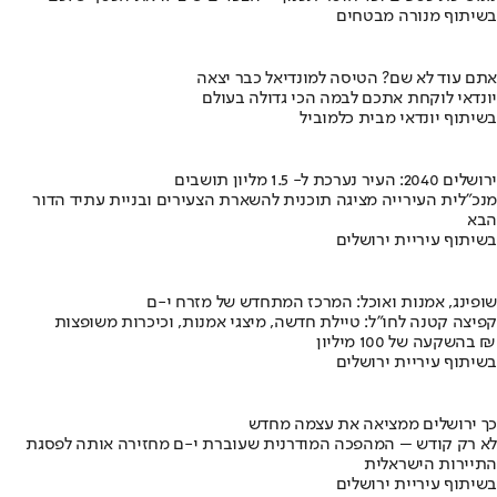
בשיתוף מנורה מבטחים
אתם עוד לא שם? הטיסה למונדיאל כבר יצאה
יונדאי לוקחת אתכם לבמה הכי גדולה בעולם
בשיתוף יונדאי מבית כלמוביל
ירושלים 2040: העיר נערכת ל- 1.5 מליון תושבים
מנכ"לית העירייה מציגה תוכנית להשארת הצעירים ובניית עתיד הדור
הבא
בשיתוף עיריית ירושלים
שופינג, אמנות ואוכל: המרכז המתחדש של מזרח י-ם
קפיצה קטנה לחו"ל: טיילת חדשה, מיצגי אמנות, וכיכרות משופצות
בהשקעה של 100 מיליון ₪
בשיתוף עיריית ירושלים
כך ירושלים ממציאה את עצמה מחדש
לא רק קודש – המהפכה המודרנית שעוברת י-ם מחזירה אותה לפסגת
התיירות הישראלית
בשיתוף עיריית ירושלים