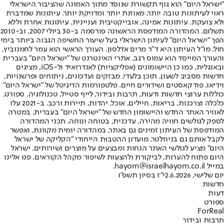
"ישראל היום" הוא גוף תקשורת שנוסד מתוך האמונה שהציבור הישראלי
ראוי לעיתונות טובה יותר, מאוזנת יותר ומדויקת יותר. עיתונות שמדברת
ולא צועקת. עיתונות אמינה, אובייקטיבית ועניינית. עיתונות אחרת וללא
תשלום. המהדורה המודפסת הראשונה פורסמה ב-30 ביולי 2007, וב-2010
הפך "ישראל היום" לעיתון הישראלי בעל שיעור החשיפה הגבוה ביותר בימי
חול. מו"ל העיתון היא ד"ר מרים אדלסון. העורך הראשי הוא עמר לחמנוביץ,
והעורך המייסד הוא עמוס רגב. אתרי האינטרנט של "ישראל היום" בעברית
ובאנגלית, כמו כן היישומונים (אפליקציות) לאנדרואיד ול-iOS, מציגים
חדשות מסביב לשעון, תוכן בלעדי, מבזקים ועדכונים, ניתוחים ופרשנויות,
וידיאו, פודקאסטים ושידורים חיים. פלטפורמות הדיגיטל של "ישראל היום"
כוללות ערוצי חדשות ודעות, תרבות ובידור, לייף סטייל, טכנולוגיה, ספורט,
כלכלה וצרכנות, בריאות, חיילים, אוכל, יהדות, תיירות ורכב. ב-2021 עלו
לאוויר האתר החדש והיישומון החדש של "ישראל היום" בעברית, במטרה
לספק לגולשים חוויה מהירה, עדכנית, בטוחה ונוחה. תכני המהדורה
המודפסת של העיתון זמינים גם באתר, במהדורה יומית מקוונת, ואפשר
לקבל אותם גם בניוזלטר. מועדון ההטבות הייחודי "הקליקה של ישראל
היום" מציע לגולשי האתר הנחות ומבצעים על מוצרים ושירותים. ישראל
היום פתוח להערות, לביקורת ולהצעות לשיפור מקהל הקוראים. פנו אלינו
במייל hayom@israelhayom.co.il.
יום שלישי, 2.6.2026
י"ז בסיון תשפ"ו
חדשות
דעות
ספורט
ForReal
תרבות ובידור