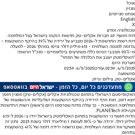
אוכל
מגזין
אנחנו מגייסים
English
X
טכנולוגיה ומדע
דוח חושף: 49 חברות אקלים-טק חדשות הוקמו בישראל בצל המלחמה
דוח רשות החדשנות ל-2024 מצביע על ירידה של 39% בהיקף ההשקעות -
בדומה למגמה העולמית • 613 מיליון דולר גויסו במהלך 2024 • למעלה
מ-90% מסבבי הגיוס כללו משקיעים בינלאומיים • מנכ"ל הרשות:
"האקלימטק יעצב את הכלכלה של המחר"
מערכת היום
4/5/2025, 02:59
,עודכן
4/5/2025, 02:59
0
השמעה
אקלים-טק. צילום: גרוק
האקוסיסטם הישראלי בתחום טכנולוגיות אקלים (אקלים-טק) מפגין חוסן
יוצא דופן, זאת חרף הירידה בהיקף ההשקעות הגלובליות וההשפעות של
המלחמה הנמשכת - כך עולה מדוח שפרסמו היום (ראשון) רשות החדשנות
וקהילת PLANETech.
הדוח חושף כי ההשקעות בתחום האקלימטק בישראל ירדו ב-2024 ל-613
מיליון דולר, ירידה של כ-39% לעומת 1 מיליארד דולר בשנת 2023. נתון זה
משקף את המגמה העולמית, שם נרשמה ירידה דומה של 41% בהשקעות
בתחום.