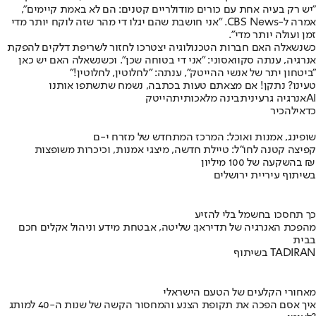
"יש רק בעיה אחת עם כורים מודולריים קטנים: הם לא באמת קיימים",
אמרה ל-CBS News. "אני חושבת שהם יגלו די מהר שזה לוקח יותר מדי
זמן ועולה יותר מדי".
כשנשאלה האם חברות הטכנולוגיה יצטרכו לחזור לשריפת דלקים להפקת
אנרגיה, ענתה סקוואסוני: "אני די בטוחה שכן". וכשנשאלה האם יש כאן
"ביטחון יתר של אנשי ההייטק", ענתה: "לחלוטין, לחלוטין!"
טעינו? נתקן! אם מצאתם טעות בכתבה, נשמח שתשתפו אותנו
AI
אנרגיה גרעינית
בינה מלאכותית
הייטק
כדאי
להכיר
שופינג, אמנות ואוכל: המרכז המתחדש של מזרח י-ם
קפיצה קטנה לחו"ל: טיילת חדשה, מיצגי אמנות, וכיכרות משופצות
בהשקעה של 100 מיליון ₪
בשיתוף עיריית ירושלים
כך תחסכו בחשמל בלי להזיע
מהפכת האנרגיה של תדיראן: שליטה, אבטחת מידע וניהול אקלים חכם
בבית
בשיתוף TADIRAN
מאחורי הקלעים של הטעם הישראלי
איך אסם הפכה את תקופת הצנע והמחסור הקשה של שנות ה-40 למותג