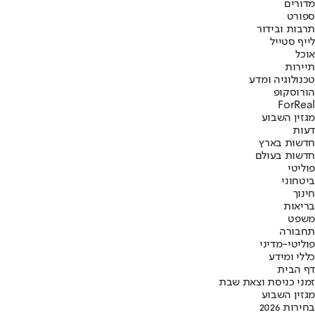
מדורים
ספורט
תרבות ובידור
לייף סטייל
אוכל
תיירות
טכנולוגיה ומדע
הורוסקופ
ForReal
מגזין השבוע
דעות
חדשות בארץ
חדשות בעולם
פוליטי
ביטחוני
חינוך
בריאות
משפט
תחבורה
פוליטי-מדיני
כללי ומידע
דף הבית
זמני כניסת וצאת שבת
מגזין השבוע
בחירות 2026