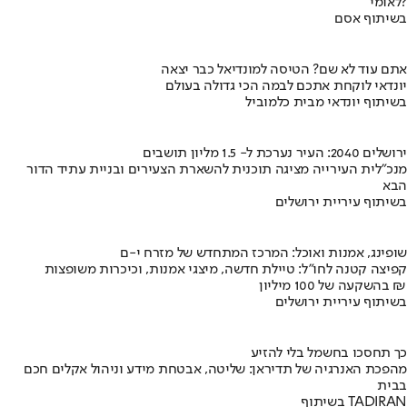
לאומי?
בשיתוף אסם
אתם עוד לא שם? הטיסה למונדיאל כבר יצאה
יונדאי לוקחת אתכם לבמה הכי גדולה בעולם
בשיתוף יונדאי מבית כלמוביל
ירושלים 2040: העיר נערכת ל- 1.5 מליון תושבים
מנכ"לית העירייה מציגה תוכנית להשארת הצעירים ובניית עתיד הדור
הבא
בשיתוף עיריית ירושלים
שופינג, אמנות ואוכל: המרכז המתחדש של מזרח י-ם
קפיצה קטנה לחו"ל: טיילת חדשה, מיצגי אמנות, וכיכרות משופצות
בהשקעה של 100 מיליון ₪
בשיתוף עיריית ירושלים
כך תחסכו בחשמל בלי להזיע
מהפכת האנרגיה של תדיראן: שליטה, אבטחת מידע וניהול אקלים חכם
בבית
בשיתוף TADIRAN