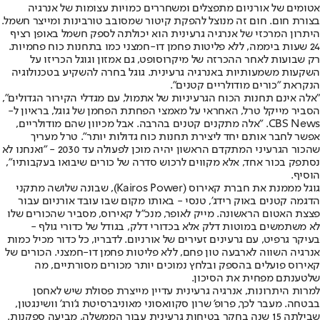
אטומים של אורניום מתפצלים ומשחררים כמויות עצומות של אנרגיה
בצורת חום. חום זה מנוצל להפקת קיטור שמסובב טורבינות ומייצר חשמל.
היתרון המרכזי של אנרגיה גרעינית הוא יכולתה לספק חשמל באופן רציף
24 שעות ביממה, ללא פליטות פחמן דו-חמצני כמו בתחנות כוח פחמיות.
רק שבועות לאחר ההכרזה של מיקרוסופט, גם אמזון וגוגל הכריזו על
השקעות משמעותיות באנרגיה גרעינית. גוגל בחרה להשקיע בטכנולוגיה
הנקראת "כורים מודולריים קטנים".
"אלה אינם תחנות הכוח הגרעיניות של אתמול, עם מגדלי הקירור הגדולים",
הסביר מייקל טרל, האחראי על מאמצי הפחתת הפחמן של גוגל, בראיון ל-
CBS News. "אלה מתקנים קטנים בהרבה. אבל מכיוון שהם מודולריים,
אפשר לחבר אותם יחד ליצירת תחנות כוח גדולות יותר". טרל מעריך
שהכור הגרעיני המתקדם הראשון יהיה מוכן לפעולה עד 2030 - "ואנחנו לא
נסתפק בכור אחד, אלא מקווים לרכוש סדרה של כורים שיבואו בעקבותיו",
הוסיף.
גוגל מממנת את חברת קאירוס (Kairos Power), שבונה שלושה מתקני
הדגמה קטנים באוק רידג', טנסי - באותו מקום שבו עובד אורניום עבור
פצצת האטום הראשונה. מייק לאופר, מנכ"ל קאירוס, מסביר שהכורים שלו
לא משתמשים במוטות דלק אלא בכדורי דלק, בגודל של כדורי גולף -
בעיקר גרפיט, עם גרעינים זעירים של אורניום. לדבריו, כל כדור מכיל כמות
אנרגיה השווה לארבעה טון פחם, ללא פליטות פחמן דו-חמצני. הכורים של
קאירוס פועלים בהספק ובלחץ נמוכים יותר מכורים מסורתיים, מה
שלטענתם מפחית את הסיכון.
למרות היתרונות, אנרגיה גרעינית עדיין מייצרת פסולת שיש לאחסן
בבטחה. מעבר לכך, פרופ' שרון סקוואסוני מאוניברסיטת ג'ורג' וושינגטון,
שבילתה 15 שנה בחקר בטיחות גרעינית עבור הממשלה, מביעה ספקנות.