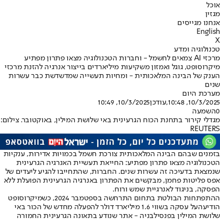
אוכל
מגזין
אנחנו מגייסים
English
X
טכנולוגיה ומדע
מרכזי AI צמאים לחשמל - וחברות הטכנולוגיה מצאו פתרון מפתיע
מיקרוסופט, גוגל ואמזון משקיעות מיליארדים בייצור אנרגיה להזנת מרכזי
הענק של הבינה המלאכותית - ומחיות תעשייה שמדשדשת כבר עשרות
שנים
מערכת היום
10/3/2025, 10:48
,עודכן
10/3/2025, 10:49
0
השמעה
מגדלי קירור בתחנת הכוח הגרעינית באי שלושת המילין, באוקטובר. צילום:
REUTERS
בזמנים שבהם הבינה המלאכותית צורכת חשמל בכמויות אדירות, ענקיות
הטכנולוגיה מצאו פתרון מפתיע: החייאת תעשיית האנרגיה הגרעינית
שנמצאת בדעיכה זה עשרות שנים. החברות, שהתחייבו להגיע ליעדים של
אפס פליטות פחמן, מבקשים את הפתרון באנרגיה הגרעינית הפועלת ללא
הפסקה, בניגוד לאנרגיית שמש ורוח.
ההתפתחות הבולטת בתחום התרחשה בספטמבר 2024, כש
מיקרוסופט
הודיעה
על עסקה בשווי 1.6 מיליארד דולר להפעלה מחדש של הכור באי
שלושת המילין בפנסילבניה - אתר שנודע בתאונה הגרעינית החמורה