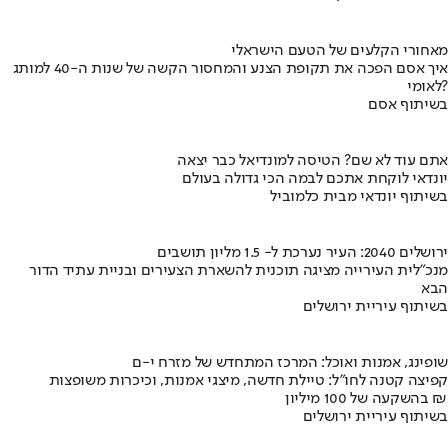
מאחורי הקלעים של הטעם הישראלי
איך אסם הפכה את תקופת הצנע והמחסור הקשה של שנות ה-40 למותג
לאומי?
בשיתוף אסם
אתם עוד לא שם? הטיסה למונדיאל כבר יצאה
יונדאי לוקחת אתכם לבמה הכי גדולה בעולם
בשיתוף יונדאי מבית כלמוביל
ירושלים 2040: העיר נערכת ל- 1.5 מליון תושבים
מנכ"לית העירייה מציגה תוכנית להשארת הצעירים ובניית עתיד הדור
הבא
בשיתוף עיריית ירושלים
שופינג, אמנות ואוכל: המרכז המתחדש של מזרח י-ם
קפיצה קטנה לחו"ל: טיילת חדשה, מיצגי אמנות, וכיכרות משופצות
בהשקעה של 100 מיליון ₪
בשיתוף עיריית ירושלים