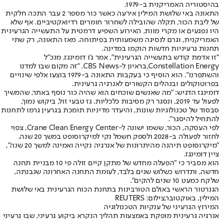
בהיסטוריה האמריקנית ב-1979.
התאונה באי שלושת המילין אירעה כאשר כור מספר 2 עבר התכה חלקית
של ליבת הכור, תקלה שהובילה לשחרור חומרים רדיואקטיביים. אף שלא
היו נפגעים או מקרי מוות, האירוע השפיע דרמטית על התעשייה הגרעינית
האמריקנית, וגרם לנסיגה משמעותית בפיתוחה. מאז התאונה, רק שתי
תחנות גרעיניות חדשות הוקמו במדינה.
"זו אדמת קודש בתעשייה הגרעינית", אמר ג'ו דומינגז, מנכ"ל
Constellation Energy,
בראיון ל-CBS News
. "זה מקום שבו למדנו
והשתפרנו". הוא הוסיף כי בעקבות התאונה ב-1979 בוצעו אלפי שינויים
בפרוטוקולים ובנהלים הקשורים לאנרגיה גרעינית.
דומינגז הדגיש: "מה שאנשים שוכחים הוא שהיה כור נוסף באתר, שהמשיך
לפעול עד 2019, ונסגר רק מסיבות כלכליות. גז טבעי זול, ביקוש נמוך,
סבסוד של טכנולוגיות שונות, והיעדר מדיניות תומכת בגרעין גרמו לתחנות
להתחיל להיסגר".
לפי העסקה, הכור, ששמו ישונה ל-Crane Clean Energy Center, צפוי
לחזור לפעולה ב-2028 ולספק חשמל נקי למיקרוסופט במשך 20 שנה.
"מיקרוסופט תיהנה מהיתרונות של אנרגיה נקייה ואמינה למשך 20 שנה",
ציין דומינגז.
הוא מסביר כי "הפעלה מחדש של מתקן קיים זולה פי 10 מבניית תחנה
חדשה, ותדרוש כשלוש שנים בלבד, לעומת התחנה האחרונה שנבנתה,
שלקח כמעט 10 שנים להקים".
הגנרטור הראשי באולם הטורבינות בתחנת הכוח הגרעינית באי שלושת
המילין, באוקטובר,צילום: REUTERS
המירוץ הגרעיני של ענקיות הטכנולוגיה
אנרגיה גרעינית מופקת באמצעות תהליך הנקרא ביקוע גרעיני, שבו גרעיני