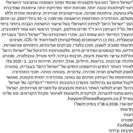
"ישראל היום" הוא גוף תקשורת שנוסד מתוך האמונה שהציבור הישראלי
ראוי לעיתונות טובה יותר, מאוזנת יותר ומדויקת יותר. עיתונות שמדברת
ולא צועקת. עיתונות אמינה, אובייקטיבית ועניינית. עיתונות אחרת וללא
תשלום. המהדורה המודפסת הראשונה פורסמה ב-30 ביולי 2007, וב-2010
הפך "ישראל היום" לעיתון הישראלי בעל שיעור החשיפה הגבוה ביותר בימי
חול. מו"ל העיתון היא ד"ר מרים אדלסון. העורך הראשי הוא עמר לחמנוביץ,
והעורך המייסד הוא עמוס רגב. אתרי האינטרנט של "ישראל היום" בעברית
ובאנגלית, כמו כן היישומונים (אפליקציות) לאנדרואיד ול-iOS, מציגים
חדשות מסביב לשעון, תוכן בלעדי, מבזקים ועדכונים, ניתוחים ופרשנויות,
וידיאו, פודקאסטים ושידורים חיים. פלטפורמות הדיגיטל של "ישראל היום"
כוללות ערוצי חדשות ודעות, תרבות ובידור, לייף סטייל, טכנולוגיה, ספורט,
כלכלה וצרכנות, בריאות, חיילים, אוכל, יהדות, תיירות ורכב. ב-2021 עלו
לאוויר האתר החדש והיישומון החדש של "ישראל היום" בעברית, במטרה
לספק לגולשים חוויה מהירה, עדכנית, בטוחה ונוחה. תכני המהדורה
המודפסת של העיתון זמינים גם באתר, במהדורה יומית מקוונת, ואפשר
לקבל אותם גם בניוזלטר. מועדון ההטבות הייחודי "הקליקה של ישראל
היום" מציע לגולשי האתר הנחות ומבצעים על מוצרים ושירותים. ישראל
היום פתוח להערות, לביקורת ולהצעות לשיפור מקהל הקוראים. פנו אלינו
במייל hayom@israelhayom.co.il.
יום שני, 8.6.2026
כ"ג בסיון תשפ"ו
חדשות
דעות
ספורט
ForReal
תרבות ובידור