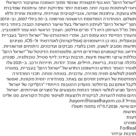
"ישראל היום" הוא גוף תקשורת שנוסד מתוך האמונה שהציבור הישראלי
ראוי לעיתונות טובה יותר, מאוזנת יותר ומדויקת יותר. עיתונות שמדברת
ולא צועקת. עיתונות אמינה, אובייקטיבית ועניינית. עיתונות אחרת וללא
תשלום. המהדורה המודפסת הראשונה פורסמה ב-30 ביולי 2007, וב-2010
הפך "ישראל היום" לעיתון הישראלי בעל שיעור החשיפה הגבוה ביותר בימי
חול. מו"ל העיתון היא ד"ר מרים אדלסון. העורך הראשי הוא עמר לחמנוביץ,
והעורך המייסד הוא עמוס רגב. אתרי האינטרנט של "ישראל היום" בעברית
ובאנגלית, כמו כן היישומונים (אפליקציות) לאנדרואיד ול-iOS, מציגים
חדשות מסביב לשעון, תוכן בלעדי, מבזקים ועדכונים, ניתוחים ופרשנויות,
וידיאו, פודקאסטים ושידורים חיים. פלטפורמות הדיגיטל של "ישראל היום"
כוללות ערוצי חדשות ודעות, תרבות ובידור, לייף סטייל, טכנולוגיה, ספורט,
כלכלה וצרכנות, בריאות, חיילים, אוכל, יהדות, תיירות ורכב. ב-2021 עלו
לאוויר האתר החדש והיישומון החדש של "ישראל היום" בעברית, במטרה
לספק לגולשים חוויה מהירה, עדכנית, בטוחה ונוחה. תכני המהדורה
המודפסת של העיתון זמינים גם באתר, במהדורה יומית מקוונת, ואפשר
לקבל אותם גם בניוזלטר. מועדון ההטבות הייחודי "הקליקה של ישראל
היום" מציע לגולשי האתר הנחות ומבצעים על מוצרים ושירותים. ישראל
היום פתוח להערות, לביקורת ולהצעות לשיפור מקהל הקוראים. פנו אלינו
במייל hayom@israelhayom.co.il.
יום שישי, 3.7.2026
י"ח בתמוז תשפ"ו
חדשות
דעות
ספורט
ForReal
תרבות ובידור