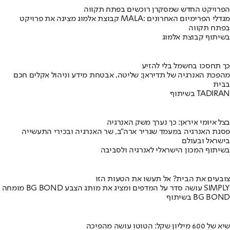
הפרויקט החדש שמסקרן רוכשים בפתח תקווה
קבוצת אלמוג מציגה את פרויקט MALA: מגדלי הפרימיום האחרונים
בפתח תקווה
בשיתוף קבוצת אלמוג
כך תחסכו בחשמל בלי להזיע
מהפכת האנרגיה של תדיראן: שליטה, אבטחת מידע וניהול אקלים חכם
בבית
בשיתוף TADIRAN
בצל איומי איראן: כך נערך משק האנרגיה
פסגת האנרגיה במעמד שגריר ארה"ב, שר האנרגיה ובכירי התעשייה
בישראל ובעולם
בשיתוף המכון הישראלי לאנרגיה ולסביבה
צובעים את הבית? אל תעשו את הטעות הזו
מומחה BG BOND עושה סדר על המדפים ומציג את מותג הצבע SIMPLY
בשיתוף BG BOND
שיא של 600 מיליון שקל: הטוטו עושה מהפיכה