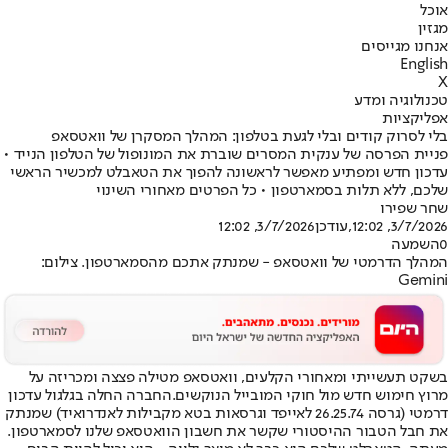
אוכל
מגזין
אנחנו מגייסים
English
X
טכנולוגיה ומדע
אפליקציות
בלי לסרוק קודים ובלי לגעת בטלפון: המהלך המסקרן של וואטסאפ
פניית הפרסה של ענקית המסרים שוברת את המונופול של הטלפון הנייד •
עדכון חדש ומפתיע מאפשר לראשונה להפוך את הטאבלט למכשיר הראשי
שלכם, ללא תלות בסמארטפון • כל הפרטים מאחורי השינוי
שחר שפירו
3/7/2026, 12:02
,עודכן
3/7/2026, 12:02
0
השמעה
המהלך הדרמטי של וואטסאפ - שמנתק אתכם מהסמארטפון. צילום:
Gemini
בשקט תעשייתי ומאחורי הקלעים, וואטסאפ מטילה פצצה ומכריזה על
מרוץ חימוש חדש מול חוקי המובייל הנוקשים.
החברה החלה בגלגול עדכון
דרמטי (גרסה 26.25.74 לאייפד וגרסאות בטא מקבילות לאנדרואיד) שמנתק
את חבל הטבור ההיסטורי שקשר את חשבון הוואטסאפ שלנו לסמארטפון.