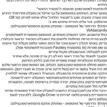
מעתה, הטאבלט שלכם הוא כבר לא מוצר נלווה - הוא יכול להיות הבוס
החדש.
להתראות לסמארטפון: מהפכת ה"מכשיר הראשי"
במשך שנים, השימוש בוואטסאפ על גבי אייפד או טאבלט אנדרואיד הרגיש
כמו פשרה כואבת. מצב ה"מכשיר הנלווה" אילץ אותנו לסרוק קוד QR
מהטלפון, וגזר עלינו חוויית שימוש סוג ב'.
המהלך הדרמטי של וואטסאפ - שמנתק אתכם מהסמארטפון,צילום:
WAbetainfo
החל מהשבוע, חוקי המשחק משתנים. וואטסאפ מאפשרת למשתמשים
לבצע פניית פרסה מוחלטת ולרשום את הטאבלט כמכשיר הראשי והבלעדי,
בדיוק באותו תהליך רישום מוכר של הזנת מספר טלפון וקבלת קוד אימות
בן שש ספרות (או באמצעות Passkey מאובטח למשתמשי אפל).
הקץ למגבלות: כשהטאבלט מקבל שיניים
המעבר למעמד של מכיר ראשי הוא לא רק עניין סמנטי, אלא שחרור
ממגבלות טכנולוגיות קשות שאפיינו את מצב הלינק המיושן.
•
חופש מוחלט מהסמארטפון:
במצב הקודם, אם הסמארטפון הראשי שלכם
לא היה פעיל במשך 14 יום (בשל תיקון ארוך, אובדן או מעבר דגם), וואטסאפ
ניתקה אתכם אוטומטית מהטאבלט. מעכשיו? הטאבלט עצמאי לחלוטין.
•
פיצ'רים חסומים נפתחים מחדש:
משתמשי הטאבלט ייהנו לראשונה
משיתוף מיקום בזמן אמת, יצירה וצפייה ברשימות תפוצה, ותקשורת
חלקה מול חשבונות עסקיים.
•
גיבוי מלא ענן לענן:
העברת החשבון לטאבלט אנדרואיד מאפשרת שחזור
היסטוריית צ'אטים מלאה ישירות מ-Google Drive, ללא צורך לגעת
בטלפון הישן.
המהלך הדרמטי של וואטסאפ - שמנתק אתכם מהסמארטפון,צילום: