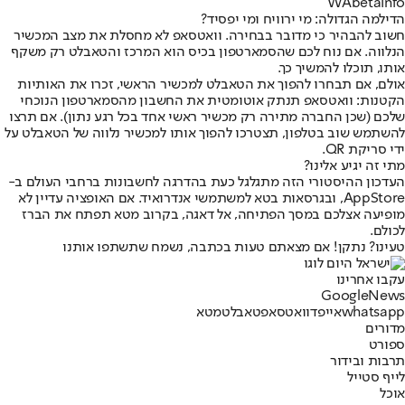
WAbetainfo
הדילמה הגדולה: מי ירוויח ומי יפסיד?
חשוב להבהיר כי מדובר בבחירה. וואטסאפ לא מחסלת את מצב המכשיר
הנלווה. אם נוח לכם שהסמארטפון בכיס הוא המרכז והטאבלט רק משקף
אותו, תוכלו להמשיך כך.
אולם, אם תבחרו להפוך את הטאבלט למכשיר הראשי, זכרו את האותיות
הקטנות: וואטסאפ תנתק אוטומטית את החשבון מהסמארטפון הנוכחי
שלכם (שכן החברה מתירה רק מכשיר ראשי אחד בכל רגע נתון). אם תרצו
להשתמש שוב בטלפון, תצטרכו להפוך אותו למכשיר נלווה של הטאבלט על
ידי סריקת QR.
מתי זה יגיע אלינו?
העדכון ההיסטורי הזה מתגלגל כעת בהדרגה לחשבונות ברחבי העולם ב-
AppStore, ובגרסאות בטא למשתמשי אנדרואיד. אם האופציה עדיין לא
מופיעה אצלכם במסך הפתיחה, אל דאגה, בקרוב מטא תפתח את הברז
לכולם.
טעינו? נתקן! אם מצאתם טעות בכתבה, נשמח שתשתפו אותנו
עקבו אחרינו
G
o
o
g
l
e
News
whatsapp
אייפד
וואטסאפ
טאבלט
מטא
מדורים
ספורט
תרבות ובידור
לייף סטייל
אוכל