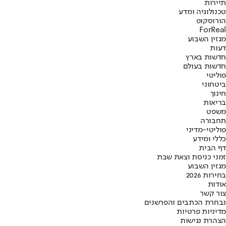
תיירות
טכנולוגיה ומדע
הורוסקופ
ForReal
מגזין השבוע
דעות
חדשות בארץ
חדשות בעולם
פוליטי
ביטחוני
חינוך
בריאות
משפט
תחבורה
פוליטי-מדיני
כללי ומידע
דף הבית
זמני כניסת וצאת שבת
מגזין השבוע
בחירות 2026
אודות
צור קשר
נבחרת הכתבים והפרשנים
מדיניות פרטיות
הצהרת נגישות