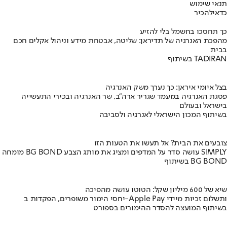
תנאי שימוש
כדאי
להכיר
כך תחסכו בחשמל בלי להזיע
מהפכת האנרגיה של תדיראן: שליטה, אבטחת מידע וניהול אקלים חכם
בבית
בשיתוף TADIRAN
בצל איומי איראן: כך נערך משק האנרגיה
פסגת האנרגיה במעמד שגריר ארה"ב, שר האנרגיה ובכירי התעשייה
בישראל ובעולם
בשיתוף המכון הישראלי לאנרגיה ולסביבה
צובעים את הבית? אל תעשו את הטעות הזו
מומחה BG BOND עושה סדר על המדפים ומציג את מותג הצבע SIMPLY
בשיתוף BG BOND
שיא של 600 מיליון שקל: הטוטו עושה מהפיכה
יחסי הימור משופרים, הפקדות ב-Apple Pay ותשלום זכיות מיידי
בשיתוף המועצה להסדר ההימורים בספורט