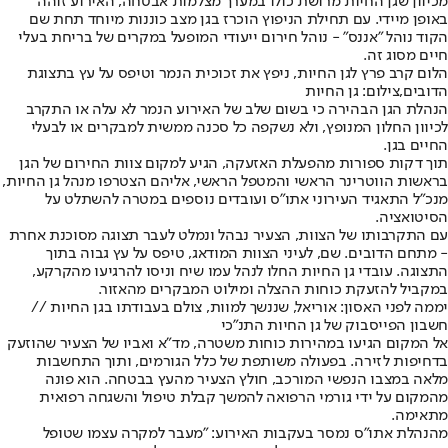
מכיוון שגן החיות מרושת כולו במערך מצלמות אבטחה, האירוע זוהה
באופן מיידי. עם תחילת הניפוץ הוכרז בגן מצב כוננות מיוחד תחת שם
הקוד נוהל "אננס" - נוהל חירום ייעודי המופעל במקרים של בריחת בעלי
חיים מסוג זה.
הלום קרב פרץ לגן החיות, ניפץ את זכוכית הנמר וטיפס על עץ בתצוגת
הדובים,צילום: גן החיות
הנהלת הגן הבהירה כי בשום שלב של האירוע הנמר לא עלה או התקרב
לכיוון החלון המנופץ, ולא נשקפה כל סכנה ממשית למבקרים או לבעלי
החיים בגן.
תוך דקות ספורות מהפעלת האזעקה, הגיע למקום צוות החירום של הגן
בראשות הווטרינר הראשי והמטפל הראשי, אליהם הצטרפו מנהל גן החיות,
מנכ"ל התאגיד העירוני אתו"ס ועובדים נוספים במטרה להשתלט על
הסיטואציה.
עם התקרבותו של הצוות, הצעיר נבהל ונמלט לעבר תצוגה מסוכנת אחרת
- מתחם הדובים. שם, לעיני הצוות המודאג, טיפס על עץ גבוה בתוך
התצוגה. עובדי גן החיות החלו לנהל עמו שיח וניסו להרגיעו מהקרקע,
במקביל להזעקת כוחות ההצלה ומילוט המבקרים מהאזור.
יממה לפני האסון: אוריאל, שננשך למוות, צולם בעבודתו בגן החיות //
חשבון הפייסבוק של גן החיות התנ"כי
אל המקום הגיעו במהירות כוחות משטרה, מד"א ואביו של הצעיר שהוזעק
בדחיפות לזירה. בפעולה משותפת של כלל הגורמים, ותוך התחשבות
מלאה במצבו הנפשי המורכב, חולץ הצעיר מהעץ בבטחה. הוא פונה
מהמקום על ידי גורמי הרפואה להמשך קבלת טיפול והשגחה רפואית
מתאימה.
מהנהלת אתו"ס נמסר בעקבות האירוע: "מעבר למקרה עצמו שטופל