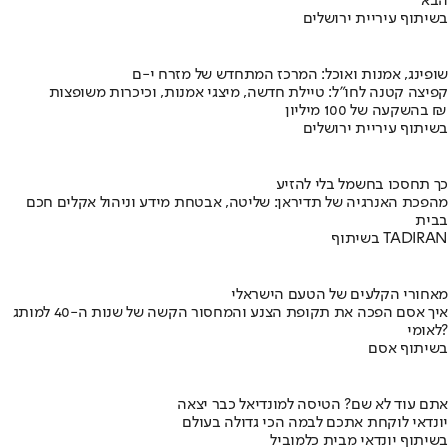
הבא
בשיתוף עיריית ירושלים
שופינג, אמנות ואוכל: המרכז המתחדש של מזרח י-ם
קפיצה קטנה לחו"ל: טיילת חדשה, מיצגי אמנות, וכיכרות משופצות
בהשקעה של 100 מיליון ₪
בשיתוף עיריית ירושלים
כך תחסכו בחשמל בלי להזיע
מהפכת האנרגיה של תדיראן: שליטה, אבטחת מידע וניהול אקלים חכם
בבית
בשיתוף TADIRAN
מאחורי הקלעים של הטעם הישראלי
איך אסם הפכה את תקופת הצנע והמחסור הקשה של שנות ה-40 למותג
לאומי?
בשיתוף אסם
אתם עוד לא שם? הטיסה למונדיאל כבר יצאה
יונדאי לוקחת אתכם לבמה הכי גדולה בעולם
בשיתוף יונדאי מבית כלמוביל