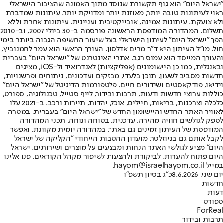
"ישראל היום" הוא גוף תקשורת שנוסד מתוך האמונה שהציבור הישראלי
ראוי לעיתונות טובה יותר, מאוזנת יותר ומדויקת יותר. עיתונות שמדברת
ולא צועקת. עיתונות אמינה, אובייקטיבית ועניינית. עיתונות אחרת וללא
תשלום. המהדורה המודפסת הראשונה פורסמה ב-30 ביולי 2007, וב-2010
הפך "ישראל היום" לעיתון הישראלי בעל שיעור החשיפה הגבוה ביותר בימי
חול. מו"ל העיתון היא ד"ר מרים אדלסון. העורך הראשי הוא עמר לחמנוביץ,
והעורך המייסד הוא עמוס רגב. אתרי האינטרנט של "ישראל היום" בעברית
ובאנגלית, כמו כן היישומונים (אפליקציות) לאנדרואיד ול-iOS, מציגים
חדשות מסביב לשעון, תוכן בלעדי, מבזקים ועדכונים, ניתוחים ופרשנויות,
וידיאו, פודקאסטים ושידורים חיים. פלטפורמות הדיגיטל של "ישראל היום"
כוללות ערוצי חדשות ודעות, תרבות ובידור, לייף סטייל, טכנולוגיה, ספורט,
כלכלה וצרכנות, בריאות, חיילים, אוכל, יהדות, תיירות ורכב. ב-2021 עלו
לאוויר האתר החדש והיישומון החדש של "ישראל היום" בעברית, במטרה
לספק לגולשים חוויה מהירה, עדכנית, בטוחה ונוחה. תכני המהדורה
המודפסת של העיתון זמינים גם באתר, במהדורה יומית מקוונת, ואפשר
לקבל אותם גם בניוזלטר. מועדון ההטבות הייחודי "הקליקה של ישראל
היום" מציע לגולשי האתר הנחות ומבצעים על מוצרים ושירותים. ישראל
היום פתוח להערות, לביקורת ולהצעות לשיפור מקהל הקוראים. פנו אלינו
במייל hayom@israelhayom.co.il.
יום שני, 8.6.2026
כ"ג בסיון תשפ"ו
חדשות
דעות
ספורט
ForReal
תרבות ובידור