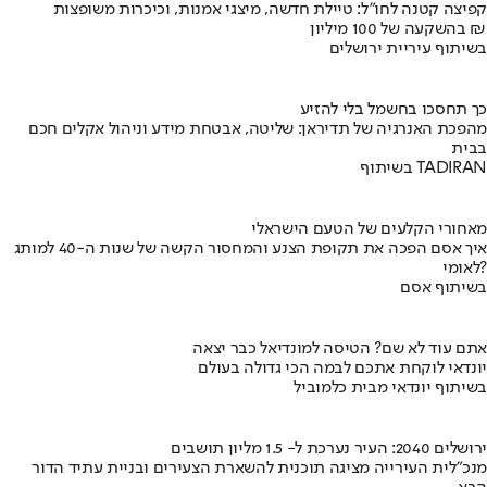
קפיצה קטנה לחו"ל: טיילת חדשה, מיצגי אמנות, וכיכרות משופצות
בהשקעה של 100 מיליון ₪
בשיתוף עיריית ירושלים
כך תחסכו בחשמל בלי להזיע
מהפכת האנרגיה של תדיראן: שליטה, אבטחת מידע וניהול אקלים חכם
בבית
בשיתוף TADIRAN
מאחורי הקלעים של הטעם הישראלי
איך אסם הפכה את תקופת הצנע והמחסור הקשה של שנות ה-40 למותג
לאומי?
בשיתוף אסם
אתם עוד לא שם? הטיסה למונדיאל כבר יצאה
יונדאי לוקחת אתכם לבמה הכי גדולה בעולם
בשיתוף יונדאי מבית כלמוביל
ירושלים 2040: העיר נערכת ל- 1.5 מליון תושבים
מנכ"לית העירייה מציגה תוכנית להשארת הצעירים ובניית עתיד הדור