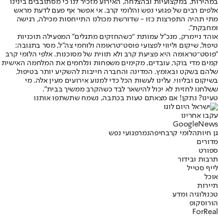
במהירות, במקצועיות ובהצלחה, האירוע מזכיר לנו כי מסתובבים בינינו
אלפים רבים של פגועי נפש והלומי קרב. אי אפשר אף פעם לדעת מראש
מתי תהיה התפרצות כזו - שדורשת מכולנו התייחסות מכילה, רגישה
ומחבקת".
אוהד ניימרק, מנכ”ל עמותת “כשהחזקים מתגלים” המפעילה תוכניות
טיפול, שיקום וליווי לפצועי פוסט־טראומה ולוחמי צה”ל, מסר בתגובה:
״פוסט־טראומה היא פציעת קרב ולא תווית של מסוכנות. אלפי הלומי קרב
קמים מדי בוקר, עובדים, מקימים משפחות ונלחמים את המלחמה האישית
שלהם בשקט ובאומץ. המדינה והחברה חייבות להשקיע יותר בטיפול,
בשיקום ובליווי. עלינו לעשות הכל כדי למנוע אירועים מעין אלה. מי
ששלחנו לחזית לא יכול להישאר לבד כשהקרב ממשיך בבית״.
טעינו? נתקן! אם מצאתם טעות בכתבה, נשמח שתשתפו אותנו
עקבו אחרינו
G
o
o
g
l
e
News
גן חיות
הלומי קרב
חיפה
נמר
פגועי נפש
מדורים
ספורט
תרבות ובידור
לייף סטייל
אוכל
תיירות
טכנולוגיה ומדע
הורוסקופ
ForReal