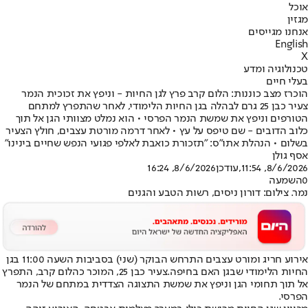
אוכל
מגזין
אנחנו מגייסים
English
X
טכנולוגיה ומדע
בעלי חיים
הוכרז מצב כוננות: הלום קרב פרץ לגן החיות - וניפץ את זכוכית הנמר
צעיר כבן 25 גרם לבהלה בגן החיות הלימודי, לאחר שהתפרץ למתחם
הטורפים וניפץ את שמשת הנמר הפרסי • הוא נמלט מצוותי הגן אל תוך
כלוב הדובים - שם טיפס על עץ • לאחר דרמה מורטת עצבים, חולץ הצעיר
בשלום • הנהלת אתו"ס: "תזכורת כואבת לאלפי פגועי הנפש שחיים בינינו"
אסף גולן
8/6/2026, 11:54
,עודכן
8/6/2026, 16:24
0
השמעה
נמר. צילום: דורון ניסים, רשות הטבע והגנים
אירוע חריג ומורט עצבים התרחש הבוקר (שני) בסביבות השעה 11:00 בגן
החיות הלימודי שבגן האם בחיפה.
צעיר כבן 25, המוכר כהלום קרב, התפרץ
אל תוך תחומי הגן וניפץ את שמשת התצוגה הצדדית במתחם של הנמר
הפרסי.