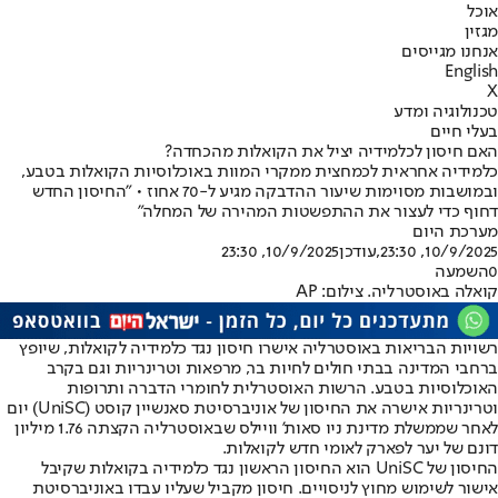
אוכל
מגזין
אנחנו מגייסים
English
X
טכנולוגיה ומדע
בעלי חיים
האם חיסון לכלמידיה יציל את הקואלות מהכחדה?
כלמידיה אחראית לכמחצית ממקרי המוות באוכלוסיות הקואלות בטבע,
ובמושבות מסוימות שיעור ההדבקה מגיע ל-70 אחוז • "החיסון החדש
דחוף כדי לעצור את ההתפשטות המהירה של המחלה"
מערכת היום
10/9/2025, 23:30
,עודכן
10/9/2025, 23:30
0
השמעה
קואלה באוסטרליה. צילום: AP
רשויות הבריאות באוסטרליה אישרו חיסון נגד כלמידיה ל
קואלות
, שיופץ
ברחבי המדינה בבתי חולים לחיות בר, מרפאות וטרינריות וגם בקרב
האוכלוסיות בטבע. הרשות האוסטרלית לחומרי הדברה ותרופות
וטרינריות אישרה את החיסון של אוניברסיטת סאנשיין קוסט (UniSC) יום
לאחר שממשלת מדינת ניו סאות' וויילס שבאוסטרליה הקצתה 1.76 מיליון
דונם של יער לפארק לאומי חדש לקואלות.
החיסון של UniSC הוא החיסון הראשון נגד כלמידיה בקואלות שקיבל
אישור לשימוש מחוץ לניסויים. חיסון מקביל שעליו עבדו באוניברסיטת