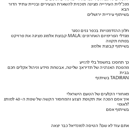
מנכ"לית העירייה מציגה תוכנית להשארת הצעירים ובניית עתיד הדור
הבא
בשיתוף עיריית ירושלים
חלון ההזדמנויות בכפר גנים נסגר
קבוצת אלמוג מציגה את פרויקט MALA: מגדלי הפרימיום האחרונים
בפתח תקווה
בשיתוף קבוצת אלמוג
כך תחסכו בחשמל בלי להזיע
מהפכת האנרגיה של תדיראן: שליטה, אבטחת מידע וניהול אקלים חכם
בבית
בשיתוף TADIRAN
מאחורי הקלעים של הטעם הישראלי
איך אסם הפכה את תקופת הצנע והמחסור הקשה של שנות ה-40 למותג
לאומי?
בשיתוף אסם
אתם עוד לא שם? הטיסה למונדיאל כבר יצאה