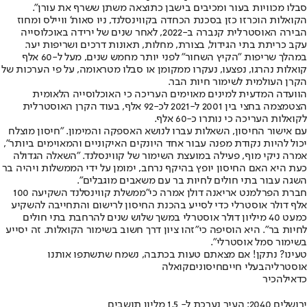
סבלו מכוויות בעור ומכיבים בישבן כתוצאה משתן ששרף את עורן".
הקואלות הוכרזו כזן בסכנת הכחדה בקווינסלנד, ניו סאות' וויילס ומחוז
הבירה האוסטרלית קנברה ב-2022, לאחר שנים של ירידה באוכלוסייה
עקב כריתת בתי הגידול, בצורת, מחלות, תאונות דרכים ושריפות יער.
במהלך שריפות "הקיץ השחור" לפני יותר מחמש שנים, מעל ל-60 אלף
קואלות נהרגו, נפצעו, נעקרו ממקומן או סבלו מטראומה, על פי הערכות של
הקרן העולמית לשימור חיות הבר.
הוועדה המדעית למינים מאוימים העריכה כי האוכלוסייה הלאומית
הצטמצמה בחצי בין 2001 ל-2021 לכ-92 אלף, בעוד הקרן האוסטרלית
לקואלות העריכה כי נותרו כ-60 אלף.
עם אישור החיסון, השאלות עברו לנושא האספקה והמימון. "חיסון מוצלח
יכול להיות נקודת מפנה עבור אחד היונקים האיקוניים והמאוימים ביותר",
אמרה ניקי מוף, פעילה במועצת השימור של קווינסלנד. "השאלה הגדולה
כעת היא האם החיסון יופץ בהיקף נרחב, ימומן על ידי הממשלות ויהיה בר
השגה עבור בתי חולים לחיות בר עם משאבים מוגבלים".
חברת הפרלמנט אריאנה דולן אמרה כי
"ממשלת קווינסלנד השקיעה 100
אלף דולר אוסטרלי כדי לסייע בהכנת החיסון לרישום והתחייבה להשקיע
כמעט 40 מיליון דולר אוסטרלי במשך שלוש שנים להרחבת בתי חולים
לחיות בר". היא הוסיפה כי
"זהו ציון דרך חשוב בשימור הקואלות. זה יסייע
בשימור סמל אוסטרלי".
טעינו? נתקן! אם מצאתם טעות בכתבה, נשמח שתשתפו אותנו
אוסטרליה
בעלי חיים
חיסונים
קואלה
כדאי
להכיר
ירושלים 2040: העיר נערכת ל- 1.5 מליון תושבים