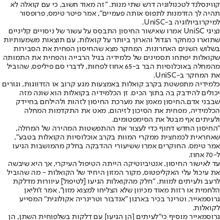
קווינסלנד לטכנולוגיה דרש שתי מנות. "זה מאוד חשוב, כי עם קואלה לא
תהיה לך הזדמנות לתפוס אותה פעמיים", אמר פיטר טימס, פרופסור
למיקרוביולוגיה ב-UniSC.
נציגי UniSC אמרו שאישור החיסון התבסס על עשור של ניסויים קליניים
שתוארו כמחקר הגדול והארוך ביותר על קואלות, עם תוצאות משמעותיות
בשלוש השנים האחרונות. המחקר מצא שהחיסון הפחית את הסבירות
שקואלות יפתחו תסמינים של כלמידיה בגיל הרבייה והפחית את התמותה
מהמחלה באוכלוסיות הבר ב-65 אחוז לפחות, לדברי סם פיליפס, שהוביל
את המחקר ב-UniSC.
כלמידיה מתפשטת בקרב קואלות באמצעות מגע קרוב או הזדווגות, וגורים
יכולים להידבק בה בתוך הכיס. זן הכלמידיה בקואלות הוא שונה מזה
שבבני אדם.
החיסון מאמן את מערכת החיסון לזהות ולהילחם בחיידק
הכלמידיה, מפחית את הסיכון לזיהום, מאט את התקדמות המחלה
ולעיתים אף מבטל את הסימפטומים.
"החיסון החדש דחוף כדי לעצור את ההתפשטות המהירה של המחלה,
שאחראית לכמחצית ממקרי המוות בקרב אוכלוסיות הקואלות בטבע",
אמר טימס. החוקרים אמרו ששיעורי ההדבקה בחלק מהמושבות הגיעו
ל-70 אחוז.
עד לאישור החיסון, אנטיביוטיקה הייתה הטיפול העיקרי, אך היא שיבשה
את עיכול עלי האקליפטוס, מקור המזון היחיד של הקואלות - מה שהוביל
לרעב ולעיתים למוות. "חלק מהקואלות הגיעו [לטיפול] עיוורות מדלקת
הלחמית או רזות מאוד מכיוון שלא הצליחו למצוא מזון", אמר ז'וליאן
גרוסמאייר, וטרינר בכיר בארגון "אנדבור וטרינריה אקולוגית" המסייע
לקואלות.
גרוסמאייר מוסיף כי
"לעיתים [הן הגיעו] עם דלקות בשלפוחית השתן, הן