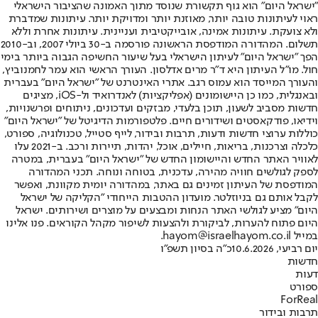
"ישראל היום" הוא גוף תקשורת שנוסד מתוך האמונה שהציבור הישראלי
ראוי לעיתונות טובה יותר, מאוזנת יותר ומדויקת יותר. עיתונות שמדברת
ולא צועקת. עיתונות אמינה, אובייקטיבית ועניינית. עיתונות אחרת וללא
תשלום. המהדורה המודפסת הראשונה פורסמה ב-30 ביולי 2007, וב-2010
הפך "ישראל היום" לעיתון הישראלי בעל שיעור החשיפה הגבוה ביותר בימי
חול. מו"ל העיתון היא ד"ר מרים אדלסון. העורך הראשי הוא עמר לחמנוביץ,
והעורך המייסד הוא עמוס רגב. אתרי האינטרנט של "ישראל היום" בעברית
ובאנגלית, כמו כן היישומונים (אפליקציות) לאנדרואיד ול-iOS, מציגים
חדשות מסביב לשעון, תוכן בלעדי, מבזקים ועדכונים, ניתוחים ופרשנויות,
וידיאו, פודקאסטים ושידורים חיים. פלטפורמות הדיגיטל של "ישראל היום"
כוללות ערוצי חדשות ודעות, תרבות ובידור, לייף סטייל, טכנולוגיה, ספורט,
כלכלה וצרכנות, בריאות, חיילים, אוכל, יהדות, תיירות ורכב. ב-2021 עלו
לאוויר האתר החדש והיישומון החדש של "ישראל היום" בעברית, במטרה
לספק לגולשים חוויה מהירה, עדכנית, בטוחה ונוחה. תכני המהדורה
המודפסת של העיתון זמינים גם באתר, במהדורה יומית מקוונת, ואפשר
לקבל אותם גם בניוזלטר. מועדון ההטבות הייחודי "הקליקה של ישראל
היום" מציע לגולשי האתר הנחות ומבצעים על מוצרים ושירותים. ישראל
היום פתוח להערות, לביקורת ולהצעות לשיפור מקהל הקוראים. פנו אלינו
במייל hayom@israelhayom.co.il.
יום רביעי, 10.6.2026
כ"ה בסיון תשפ"ו
חדשות
דעות
ספורט
ForReal
תרבות ובידור