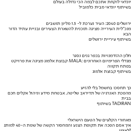
יונדאי לוקחת אתכם לבמה הכי גדולה בעולם
בשיתוף יונדאי מבית כלמוביל
ירושלים 2040: העיר נערכת ל- 1.5 מליון תושבים
מנכ"לית העירייה מציגה תוכנית להשארת הצעירים ובניית עתיד הדור
הבא
בשיתוף עיריית ירושלים
חלון ההזדמנויות בכפר גנים נסגר
קבוצת אלמוג מציגה את פרויקט MALA: מגדלי הפרימיום האחרונים
בפתח תקווה
בשיתוף קבוצת אלמוג
כך תחסכו בחשמל בלי להזיע
מהפכת האנרגיה של תדיראן: שליטה, אבטחת מידע וניהול אקלים חכם
בבית
בשיתוף TADIRAN
מאחורי הקלעים של הטעם הישראלי
איך אסם הפכה את תקופת הצנע והמחסור הקשה של שנות ה-40 למותג
לאומי?