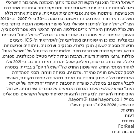
"ישראל היום" הוא גוף תקשורת שנוסד מתוך האמונה שהציבור הישראלי
ראוי לעיתונות טובה יותר, מאוזנת יותר ומדויקת יותר. עיתונות שמדברת
ולא צועקת. עיתונות אמינה, אובייקטיבית ועניינית. עיתונות אחרת וללא
תשלום. המהדורה המודפסת הראשונה פורסמה ב-30 ביולי 2007, וב-2010
הפך "ישראל היום" לעיתון הישראלי בעל שיעור החשיפה הגבוה ביותר בימי
חול. מו"ל העיתון היא ד"ר מרים אדלסון. העורך הראשי הוא עמר לחמנוביץ,
והעורך המייסד הוא עמוס רגב. אתרי האינטרנט של "ישראל היום" בעברית
ובאנגלית, כמו כן היישומונים (אפליקציות) לאנדרואיד ול-iOS, מציגים
חדשות מסביב לשעון, תוכן בלעדי, מבזקים ועדכונים, ניתוחים ופרשנויות,
וידיאו, פודקאסטים ושידורים חיים. פלטפורמות הדיגיטל של "ישראל היום"
כוללות ערוצי חדשות ודעות, תרבות ובידור, לייף סטייל, טכנולוגיה, ספורט,
כלכלה וצרכנות, בריאות, חיילים, אוכל, יהדות, תיירות ורכב. ב-2021 עלו
לאוויר האתר החדש והיישומון החדש של "ישראל היום" בעברית, במטרה
לספק לגולשים חוויה מהירה, עדכנית, בטוחה ונוחה. תכני המהדורה
המודפסת של העיתון זמינים גם באתר, במהדורה יומית מקוונת, ואפשר
לקבל אותם גם בניוזלטר. מועדון ההטבות הייחודי "הקליקה של ישראל
היום" מציע לגולשי האתר הנחות ומבצעים על מוצרים ושירותים. ישראל
היום פתוח להערות, לביקורת ולהצעות לשיפור מקהל הקוראים. פנו אלינו
במייל hayom@israelhayom.co.il.
יום שישי, 12.6.2026
כ"ז בסיון תשפ"ו
חדשות
דעות
ספורט
ForReal
תרבות ובידור