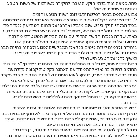
סחר, פגיעה וציד בלתי חוקי. הועברו לחקירה משותפת של רשות הטבע
והגנים ומשטרת ישראל.
צבוע שנתפס בכפר הפלשתיני,צילום: רשות הטבע והגנים.
א', רכז האכיפה בקמ"ט שמורות הטבע שבמנהל האזרחי ביחידה למלחמה
בציד הבלתי חוקי ביו"ש שגם מוביל ואחראי על תחום המודיעין כנגד הציד
הבלתי חוקי וניהל את המבצע, מספר: "זה היה מבצע הצלה מורכב ומרגש
מאוד, שקרה בזכות הקשר ההדוק עם צוות הבילוש המשטרתי מתחנת
מודיעין עלית ובזכות שיתוף הפעולה המצוין עם חטמ"ר בנימין. אנו
ביחידה נלחמים לילות כימים בכל אלו המבקשים לפגוע ולסחור בחיות הבר
המוגנות של ארצנו. בזכות שילוב הידיים בין גורמי האכיפה והביצוע –
נמשיך להגן על הטבע הישראלי".
פרופ' דודו אשחר, מנהל בית החולים לחיות בר בספארי רמת גן: "צוות בית
החולים לחיות בר נאלץ להתמודד עם האתגר בקליטת קבוצה גדולה של
חיות בר שהוחזקו בשבי, בנוסף לשיא העומס של עונת האביב. לקבל מקרה
אחד או שניים מהחרמה זו לצערנו כבר שגרה, אבל לצורך טיפול מיטבי
במקרה החרמה חריג שכזה נדרשת מתיחת שרירים של כל הצוות במגבלת
המתקנים הקיימים. יש לקוות כי רוב בעלי החיים אינם סובלים מבעיות
בריאותיות קשות, כי טיפול ממושך בהם עלול לפגום בהשבתם לטבע
בהקדם".
ברשות הטבע והגנים מוסיפים כי בחודשיים האחרונים עדים הציבור
להיקף התופעה החמורה והנרחבת של אחזקה וסחר לא חוקיים בחיות בר,
ומקווים כי מקרה זה, שמצטרף למקרים רבים בחודשים האחרונים, יעזרו
להאיר את חומרת המצב ואת השינויים הנדרשים.
מנהל האגף להגנה על החי והצומח ברשות הטבע והגנים, בן רוזנברג
מוסיף: "סחר לא חוקי בחיות בר אינו תופעה חדשה. בתקופה האחרונה,