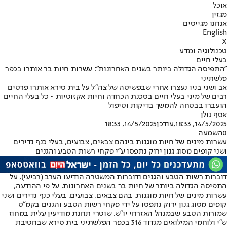
אוכל
מגזין
אנחנו מגייסים
English
X
טכנולוגיה ומדע
בעלי חיים
"התפיסה הגדולה ביותר בשנים האחרונות": עשרות חיות בר אותרו בכפר
פלשתיני
אב ושני בניו נעצרו אחרי שבפשיטה של צה"ל על בית סירא אותרו פרטים
רבים של מיני בעלי חיים בסכנת הכחדה וחיות אקזוטיות • כל בעלי החיים
הועברו בבטחה להמשך בדיקות וטיפול
אסף גולן
14/5/2025, 18:33
,עודכן
14/5/2025, 18:33
0
השמעה
עשרות מינים של חיות מוגנות בינהם צבאים, צבועים, בעלי כנף נדירים
ושני קופים מסוג גנון ירוק נתפסו ע"י פקחי רשות הטבע והגנים
דוברות רשות הטבע והגנים ודוברות המשטרה הודיעו הערב (רביעי), על
התפיסה הגדולה ביותר של חיות בר בשנים האחרונות. על פי ההודעה,
עשרות מינים של חיות מוגנות, בהם צבאים, צבועים, בעלי כנף נדירים ושני
קופים מסוג גנון ירוק נתפסו על ידי פקחי רשות הטבע והגנים בקמ"ט
שמורות הטבע שבמנהל האזרחי יו"ש, שוטרי תחנת מודיעין עלית במחוז
ש"י ולוחמי המילואים מגדוד 316 בכפר הפלשתיני בית סירא שבחטיבת