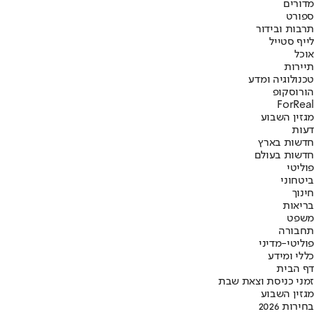
מדורים
ספורט
תרבות ובידור
לייף סטייל
אוכל
תיירות
טכנולוגיה ומדע
הורוסקופ
ForReal
מגזין השבוע
דעות
חדשות בארץ
חדשות בעולם
פוליטי
ביטחוני
חינוך
בריאות
משפט
תחבורה
פוליטי-מדיני
כללי ומידע
דף הבית
זמני כניסת וצאת שבת
מגזין השבוע
בחירות 2026