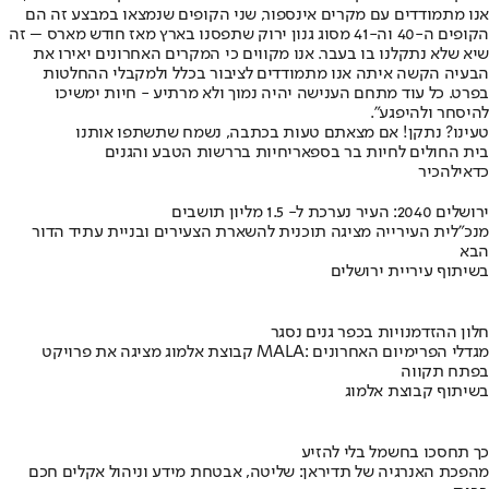
אנו מתמודדים עם מקרים אינספור, שני הקופים שנמצאו במבצע זה הם
הקופים ה-40 וה-41 מסוג גנון ירוק שתפסנו בארץ מאז חודש מארס – זה
שיא שלא נתקלנו בו בעבר. אנו מקווים כי המקרים האחרונים יאירו את
הבעיה הקשה איתה אנו מתמודדים לציבור בכלל ולמקבלי ההחלטות
בפרט. כל עוד מתחם הענישה יהיה נמוך ולא מרתיע - חיות ימשיכו
להיסחר ולהיפגע".
טעינו? נתקן! אם מצאתם טעות בכתבה, נשמח שתשתפו אותנו
בית החולים לחיות בר בספארי
חיות בר
רשות הטבע והגנים
כדאי
להכיר
ירושלים 2040: העיר נערכת ל- 1.5 מליון תושבים
מנכ"לית העירייה מציגה תוכנית להשארת הצעירים ובניית עתיד הדור
הבא
בשיתוף עיריית ירושלים
חלון ההזדמנויות בכפר גנים נסגר
קבוצת אלמוג מציגה את פרויקט MALA: מגדלי הפרימיום האחרונים
בפתח תקווה
בשיתוף קבוצת אלמוג
כך תחסכו בחשמל בלי להזיע
מהפכת האנרגיה של תדיראן: שליטה, אבטחת מידע וניהול אקלים חכם