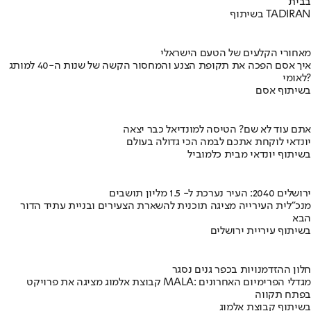
בבית
בשיתוף TADIRAN
מאחורי הקלעים של הטעם הישראלי
איך אסם הפכה את תקופת הצנע והמחסור הקשה של שנות ה-40 למותג
לאומי?
בשיתוף אסם
אתם עוד לא שם? הטיסה למונדיאל כבר יצאה
יונדאי לוקחת אתכם לבמה הכי גדולה בעולם
בשיתוף יונדאי מבית כלמוביל
ירושלים 2040: העיר נערכת ל- 1.5 מליון תושבים
מנכ"לית העירייה מציגה תוכנית להשארת הצעירים ובניית עתיד הדור
הבא
בשיתוף עיריית ירושלים
חלון ההזדמנויות בכפר גנים נסגר
קבוצת אלמוג מציגה את פרויקט MALA: מגדלי הפרימיום האחרונים
בפתח תקווה
בשיתוף קבוצת אלמוג