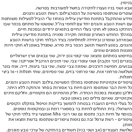
בנימין.
אבא ושני בניו נעצרו לחקירה בחשד למעורבות בפרשה.
עופרים שנתפסו בפשיטה על הכפר,צילום: רשות הטבע והגנים.
מידע שהתקבל בתחנת מודיעין עילית במחוז ש"י הוביל לפעילות משותפת
עם רשות הטבע והגנים יחד עם לוחמי צה"ל, שפשטו על מתחם בכפר שבו
הוחזקו באופן לא חוקי בעלי החיים בתנאים ירודים ובסכנת חיים.
במהלך החודש האחרון נפתחה חקירה סמויה בתחנת מודיעין עילית
שבמרחב שומרון וביחידה למחלחמה בציד הבלתי חוקי ברשות הטבע
והגנים, בנוגע לחשוד תושב הכפר בית סירא, שמגדל באופן לא חוקי חיות
מוגנות מסוגים שונים.
בחיפוש במתחם נמצאו: שני קופי גנון ירוק, שני צבאים ארץ ישראליים
בוגרים (זכר ונקבה) ושני עופרי צבי, שני תוכים הורנביל אפריקני, שני
צבועים, חמישה דורבנים, שמונה צבי יבשה, שני צבי ביצות, דיה, אוח בוגר
ושלושה פרחוני אוח, שני פרחוני בזים, שני פסיונים, שתי חוגלות ו-16 ביצי
חוגלות.
ציפורים אקזוטיות שנתפסו במהלך הפשיטה,צילום: רשות הטבע והגנים.
כל חיות הבר שנתפסו הינם חיות בר אסורות בסחר והחזקה ללא היתר,
חלקן נמצאות בסכנת הכחדה. חלק מהמינים הם מקומיים, וחלקם מינים
אקזוטיים, שאינם גדלים כאן באופן טבעי.
כל בעלי החיים הועברו בבטחה להמשך בדיקות וטיפול במקלט הקופים
הישראלי, בית החולים לחיות בר בספארי רמת גן ובמקומות נוספים.
בנוסף על חיות הבר, נתפסו גם שני רובי M16 ואמצעי ציד בלתי חוקי של
ציפורים - רשת ערפל ובה גם גופות ציפורים שנתפסו ברשת ומצאו את
מותן.
שלושת העצורים (אב ושני בניו) חשודים בהחזקה של ערכי טבע מוגנים,