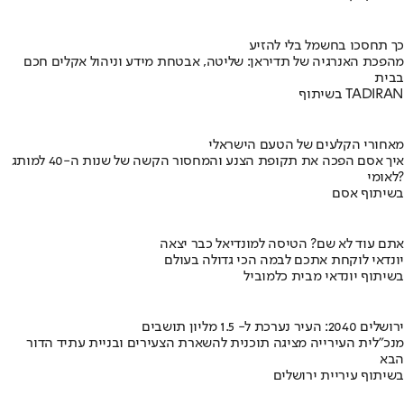
כך תחסכו בחשמל בלי להזיע
מהפכת האנרגיה של תדיראן: שליטה, אבטחת מידע וניהול אקלים חכם
בבית
בשיתוף TADIRAN
מאחורי הקלעים של הטעם הישראלי
איך אסם הפכה את תקופת הצנע והמחסור הקשה של שנות ה-40 למותג
לאומי?
בשיתוף אסם
אתם עוד לא שם? הטיסה למונדיאל כבר יצאה
יונדאי לוקחת אתכם לבמה הכי גדולה בעולם
בשיתוף יונדאי מבית כלמוביל
ירושלים 2040: העיר נערכת ל- 1.5 מליון תושבים
מנכ"לית העירייה מציגה תוכנית להשארת הצעירים ובניית עתיד הדור
הבא
בשיתוף עיריית ירושלים