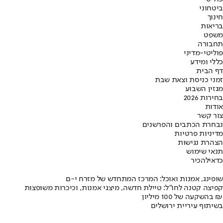
ביטחוני
חינוך
בריאות
משפט
תחבורה
פוליטי-מדיני
כללי ומידע
דף הבית
זמני כניסת וצאת שבת
מגזין השבוע
בחירות 2026
אודות
צור קשר
נבחרת הכתבים והפרשנים
מדיניות פרטיות
הצהרת נגישות
תנאי שימוש
כדאי
להכיר
שופינג, אמנות ואוכל: המרכז המתחדש של מזרח י-ם
קפיצה קטנה לחו"ל: טיילת חדשה, מיצגי אמנות, וכיכרות משופצות
בהשקעה של 100 מיליון ₪
בשיתוף עיריית ירושלים