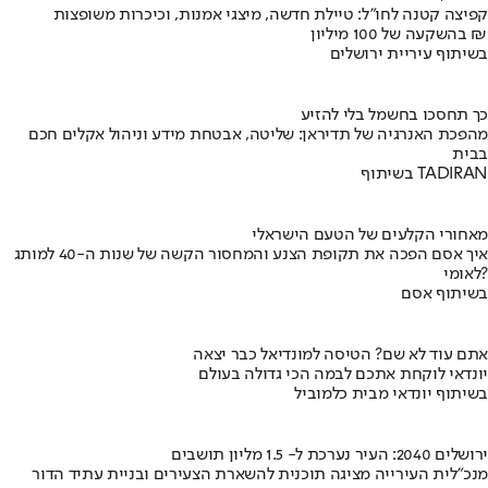
קפיצה קטנה לחו"ל: טיילת חדשה, מיצגי אמנות, וכיכרות משופצות
בהשקעה של 100 מיליון ₪
בשיתוף עיריית ירושלים
כך תחסכו בחשמל בלי להזיע
מהפכת האנרגיה של תדיראן: שליטה, אבטחת מידע וניהול אקלים חכם
בבית
בשיתוף TADIRAN
מאחורי הקלעים של הטעם הישראלי
איך אסם הפכה את תקופת הצנע והמחסור הקשה של שנות ה-40 למותג
לאומי?
בשיתוף אסם
אתם עוד לא שם? הטיסה למונדיאל כבר יצאה
יונדאי לוקחת אתכם לבמה הכי גדולה בעולם
בשיתוף יונדאי מבית כלמוביל
ירושלים 2040: העיר נערכת ל- 1.5 מליון תושבים
מנכ"לית העירייה מציגה תוכנית להשארת הצעירים ובניית עתיד הדור