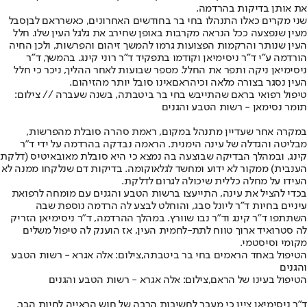
את אותן בדיקות בהרדמה.
שני מקרים כאלו התנהלו בחי בר בחודשים האחרונים, כאשר
ראם לבן
סבל
מעין שנפצעה ככל הנראה מקרבות באופן שחירב את גלגל העין שלו. חלל
העין שנותר והרקמות הפצועות גרמו להמשך זיהום והפרשות, ולכן החיה
הורדמה ע"י ד"ר ניסימיאן וקודמו בתפקיד ד"ר רוני קינג. בהמשך, ד"ר
ניסימיאן ניקה ותפר את החלל. מספר שבועות לאחר ההליך, ניכר כי חלל
העין נסגר בצורה מלאה וכי
הראם
אינו סובל יותר מהזיהום.
טיפול רפואי בראם שהתייבש בחי בר ביטבתה, בשנה שעברה // צילום:
תומר נסימאן - רשות הטבע והגנים
במקרה אחר שעדיין מתנהל במקום, ראמת סהרה סובלת מהפרשות,
מבליטה והגדלה של עינה הימנית. הראמה נבדקה בהרדמה על ידי ד"ר
קינג, ובמהלך הבדיקה שבוצעה בה נמצא כי היא סובלת מאובאיטיס (דלקת
הענבית) ממקור לא ידוע ומחשד לגלאוקומה. בדיקות דם שנלקחו ממנה לא
העידו על מחלה כללית שיכולה לגרום לדלקת.
בכדי להציל את עינה, התייעצו ברשות הטבע והגנים עם מומחה לרפואת
עיניים בחיות ד"ר ליונל סבג, והוחלט לבצע לה הרדמה נוספת שבה
השתתפו ד"ר קינג וד"ר נבו שוורץ. במהלך ההרדמה, ד"ר ניסימיאן הזריק
לה סטרואיד ארוך טווח לתת-לחמית העין, אז הוענק לה טיפול משלים
מקומי וסיסטמי.
הטיפול באחד הראמים בחי בר ביטבתה,צילום: אלה אגרא - רשות הטבע
והגנים
הטיפול בעינו של הראם,צילום: אלה אגרא - רשות הטבע והגנים
ד"ר ניסימיאן ציין כי מעבר לחשיבות הרבה של חוש הראייה לחיות הבר,