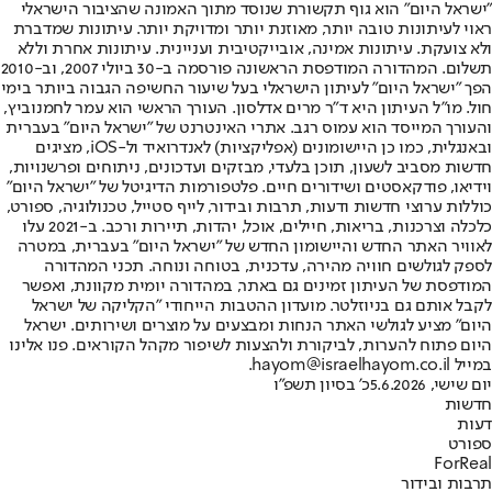
"ישראל היום" הוא גוף תקשורת שנוסד מתוך האמונה שהציבור הישראלי
ראוי לעיתונות טובה יותר, מאוזנת יותר ומדויקת יותר. עיתונות שמדברת
ולא צועקת. עיתונות אמינה, אובייקטיבית ועניינית. עיתונות אחרת וללא
תשלום. המהדורה המודפסת הראשונה פורסמה ב-30 ביולי 2007, וב-2010
הפך "ישראל היום" לעיתון הישראלי בעל שיעור החשיפה הגבוה ביותר בימי
חול. מו"ל העיתון היא ד"ר מרים אדלסון. העורך הראשי הוא עמר לחמנוביץ,
והעורך המייסד הוא עמוס רגב. אתרי האינטרנט של "ישראל היום" בעברית
ובאנגלית, כמו כן היישומונים (אפליקציות) לאנדרואיד ול-iOS, מציגים
חדשות מסביב לשעון, תוכן בלעדי, מבזקים ועדכונים, ניתוחים ופרשנויות,
וידיאו, פודקאסטים ושידורים חיים. פלטפורמות הדיגיטל של "ישראל היום"
כוללות ערוצי חדשות ודעות, תרבות ובידור, לייף סטייל, טכנולוגיה, ספורט,
כלכלה וצרכנות, בריאות, חיילים, אוכל, יהדות, תיירות ורכב. ב-2021 עלו
לאוויר האתר החדש והיישומון החדש של "ישראל היום" בעברית, במטרה
לספק לגולשים חוויה מהירה, עדכנית, בטוחה ונוחה. תכני המהדורה
המודפסת של העיתון זמינים גם באתר, במהדורה יומית מקוונת, ואפשר
לקבל אותם גם בניוזלטר. מועדון ההטבות הייחודי "הקליקה של ישראל
היום" מציע לגולשי האתר הנחות ומבצעים על מוצרים ושירותים. ישראל
היום פתוח להערות, לביקורת ולהצעות לשיפור מקהל הקוראים. פנו אלינו
במייל hayom@israelhayom.co.il.
יום שישי, 5.6.2026
כ' בסיון תשפ"ו
חדשות
דעות
ספורט
ForReal
תרבות ובידור