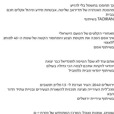
כך תחסכו בחשמל בלי להזיע
מהפכת האנרגיה של תדיראן: שליטה, אבטחת מידע וניהול אקלים חכם
בבית
בשיתוף TADIRAN
מאחורי הקלעים של הטעם הישראלי
איך אסם הפכה את תקופת הצנע והמחסור הקשה של שנות ה-40 למותג
לאומי?
בשיתוף אסם
אתם עוד לא שם? הטיסה למונדיאל כבר יצאה
יונדאי לוקחת אתכם לבמה הכי גדולה בעולם
בשיתוף יונדאי מבית כלמוביל
ירושלים 2040: העיר נערכת ל- 1.5 מליון תושבים
מנכ"לית העירייה מציגה תוכנית להשארת הצעירים ובניית עתיד הדור
הבא
בשיתוף עיריית ירושלים
שופינג, אמנות ואוכל: המרכז המתחדש של מזרח י-ם