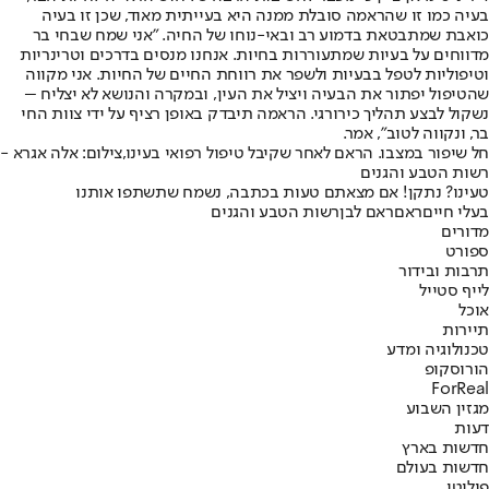
בעיה כמו זו שהראמה סובלת ממנה היא בעייתית מאוד, שכן זו בעיה
כואבת שמתבטאת בדמוע רב ובאי-נוחו של החיה. "אני שמח שבחי בר
מדווחים על בעיות שמתעוררות בחיות. אנחנו מנסים בדרכים וטרינריות
וטיפוליות לטפל בבעיות ולשפר את רווחת החיים של החיות. אני מקווה
שהטיפול יפתור את הבעיה ויציל את העין, ובמקרה והנושא לא יצליח –
נשקול לבצע תהליך כירורגי. הראמה תיבדק באופן רציף על ידי צוות החי
בר, ונקווה לטוב", אמר.
חל שיפור במצבו. הראם לאחר שקיבל טיפול רפואי בעינו,צילום: אלה אגרא -
רשות הטבע והגנים
טעינו? נתקן! אם מצאתם טעות בכתבה, נשמח שתשתפו אותנו
בעלי חיים
ראם
ראם לבן
רשות הטבע והגנים
מדורים
ספורט
תרבות ובידור
לייף סטייל
אוכל
תיירות
טכנולוגיה ומדע
הורוסקופ
ForReal
מגזין השבוע
דעות
חדשות בארץ
חדשות בעולם
פוליטי