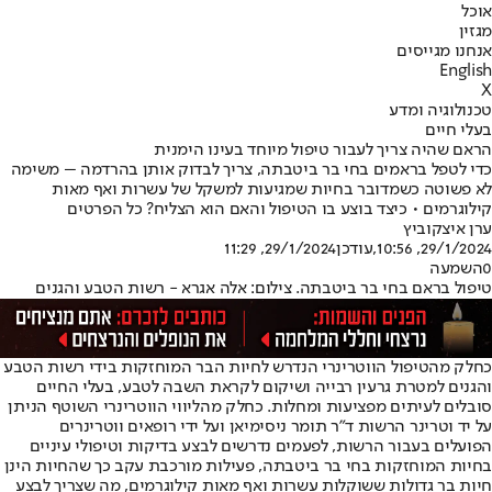
אוכל
מגזין
אנחנו מגייסים
English
X
טכנולוגיה ומדע
בעלי חיים
הראם שהיה צריך לעבור טיפול מיוחד בעינו הימנית
כדי לטפל בראמים בחי בר ביטבתה, צריך לבדוק אותן בהרדמה – משימה
לא פשוטה כשמדובר בחיות שמגיעות למשקל של עשרות ואף מאות
קילוגרמים • כיצד בוצע בו הטיפול והאם הוא הצליח? כל הפרטים
ערן איצקוביץ
29/1/2024, 10:56
,עודכן
29/1/2024, 11:29
0
השמעה
טיפול בראם בחי בר ביטבתה. צילום: אלה אגרא - רשות הטבע והגנים
כחלק מהטיפול הווטרינרי הנדרש לחיות הבר המוחזקות בידי רשות הטבע
והגנים למטרת גרעין רבייה ושיקום לקראת השבה לטבע, בעלי החיים
סובלים לעיתים מפציעות ומחלות. כחלק מהליווי הווטרינרי השוטף הניתן
על יד וטרינר הרשות ד"ר תומר ניסימיאן ועל ידי רופאים ווטרינרים
הפועלים בעבור הרשות, לפעמים נדרשים לבצע בדיקות וטיפולי עיניים
בחיות המוחזקות ב
חי בר ביטבתה
, פעילות מורכבת עקב כך שהחיות הינן
חיות בר גדולות ששוקלות עשרות ואף מאות קילוגרמים, מה שצריך לבצע