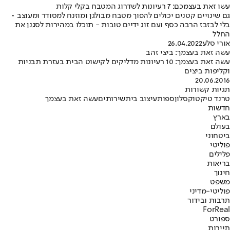
עשו זאת בעצמכם: 7 רעיונות לשדרוג המטבח בקלי קלות
גם שינויים קטנים יכולים להפוך מטבח מבולגן ומוזנח למסודר ומעוצב •
בלי לבזבז הרבה כסף ועם זוג ידיים טובות - תוכלו במהירות לסגנן את
החלל
אורי סלע
26.04.2022
עשה זאת בעצמך: ביצי זהב
עשה זאת בעצמך: 10 רעיונות מדליקים לקישוט הבית בעזרת תבניות
וקליפות ביצים
20.06.2016
תגיות קשורות
טרנד טיקטוק
סלון
ספות
עיצוב בית
שירותים
עשה זאת בעצמך
חדשות
בארץ
בעולם
ביטחוני
פוליטי
פלילים
בריאות
חינוך
משפט
פוליטי-מדיני
תרבות ובידור
ForReal
ספורט
תיירות