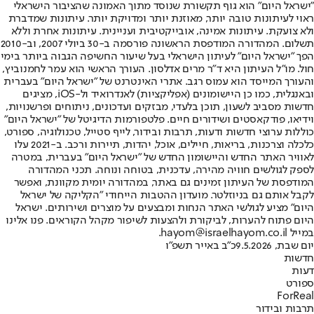
"ישראל היום" הוא גוף תקשורת שנוסד מתוך האמונה שהציבור הישראלי
ראוי לעיתונות טובה יותר, מאוזנת יותר ומדויקת יותר. עיתונות שמדברת
ולא צועקת. עיתונות אמינה, אובייקטיבית ועניינית. עיתונות אחרת וללא
תשלום. המהדורה המודפסת הראשונה פורסמה ב-30 ביולי 2007, וב-2010
הפך "ישראל היום" לעיתון הישראלי בעל שיעור החשיפה הגבוה ביותר בימי
חול. מו"ל העיתון היא ד"ר מרים אדלסון. העורך הראשי הוא עמר לחמנוביץ,
והעורך המייסד הוא עמוס רגב. אתרי האינטרנט של "ישראל היום" בעברית
ובאנגלית, כמו כן היישומונים (אפליקציות) לאנדרואיד ול-iOS, מציגים
חדשות מסביב לשעון, תוכן בלעדי, מבזקים ועדכונים, ניתוחים ופרשנויות,
וידיאו, פודקאסטים ושידורים חיים. פלטפורמות הדיגיטל של "ישראל היום"
כוללות ערוצי חדשות ודעות, תרבות ובידור, לייף סטייל, טכנולוגיה, ספורט,
כלכלה וצרכנות, בריאות, חיילים, אוכל, יהדות, תיירות ורכב. ב-2021 עלו
לאוויר האתר החדש והיישומון החדש של "ישראל היום" בעברית, במטרה
לספק לגולשים חוויה מהירה, עדכנית, בטוחה ונוחה. תכני המהדורה
המודפסת של העיתון זמינים גם באתר, במהדורה יומית מקוונת, ואפשר
לקבל אותם גם בניוזלטר. מועדון ההטבות הייחודי "הקליקה של ישראל
היום" מציע לגולשי האתר הנחות ומבצעים על מוצרים ושירותים. ישראל
היום פתוח להערות, לביקורת ולהצעות לשיפור מקהל הקוראים. פנו אלינו
במייל hayom@israelhayom.co.il.
יום שבת, 9.5.2026
כ"ב באייר תשפ"ו
חדשות
דעות
ספורט
ForReal
תרבות ובידור