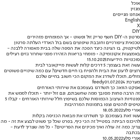
אוכל
מגזין
אנחנו מגייסים
English
X
DIY
סרטון ה-DIY חשף טריק זול ופשוט - אך המומחים מזהירים
טכנאית ציפורניים וחובבת שיפוצים בשם בת' הארדי העלתה סרטון
לטיקטוק, בו הציגה כיצד הפכה את הספה שלה בבית מאפורה ללבנה -
באמצעות אקונומיקה • מומחי בריאות הזהירו מפני שחרור גזים רעילים
סוכנויות הידיעות
15.10.2025
עשה זאת בעצמך: 5 דרכים קלות לעשות מייקאובר לבית
רוצים לרענן את הבית ולהפיח בו חיים חדשים? עם כמה שינויים פשוטים
וזולים, תוכלו לשדרג את המקום הכי חשוב בחיים שלכם
מערכת feedy
01.07.2024
אפקט הוואו: כך תשדרגו בעצמכם את שירותי האורחים
זה הרבה פחות מסובך ממה שחשבתם, וגם זול יותר • תוכלו לממש את
פנטזיות העיצוב הכמוסות שלכם בשיפוץ חלל שירותי האורחים • קבלו 5
טיפים לוהטים וצפו בתמונות המרהיבות
אורי סלע
18.05.2022
עשו זאת בעצמכם: כך תשדרגו את מבואת הכניסה בקלות
להיכנס הביתה בסטייל זה הכי כיף, בפרט שכל כך פשוט לבצע את זה • מה
צריך, כמה זה עולה ואיך מכינים את הפריטים? • כל מה שצריך לדעת -
בכתבה
אורי סלע
10.05.2022