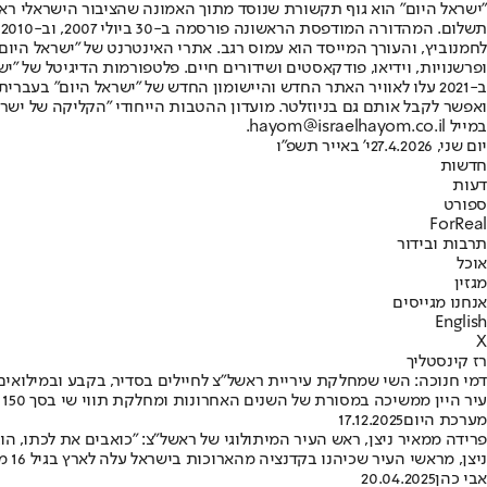
"ישראל היום" הוא גוף תקשורת שנוסד מתוך האמונה שהציבור הישראלי ראוי 
ת
ופרשנויות, וידיאו, פודקאסטים ושידורים חיים. פלטפורמות הדיגיטל של "ישרא
ב-2021 עלו לאוויר האתר החדש והיישומון החדש של "ישראל היום" בע
ואפשר לקבל אותם גם בניוזלטר. מועדון ההטבות הייחודי "הקליקה של ישרא
במייל hayom@israelhayom.co.il.
יום שני, 27.4.2026
י' באייר תשפ"ו
חדשות
דעות
ספורט
ForReal
תרבות ובידור
אוכל
מגזין
אנחנו מגייסים
English
X
רז קינסטליך
דמי חנוכה: השי שמחלקת עיריית ראשל"צ לחיילים בסדיר, בקבע ובמילואים
עיר היין ממשיכה במסורת של השנים האחרונות ומחלקת תווי שי בסך 150 שקלים לכל חייל שיירשם וישלח מסמכים • ראש העיר, רז קינסטליך: "זו הדרך לומר להם תודה ושאנחנו לא שוכחים איך הם התייצבו להגן עלינו"
מערכת היום
17.12.2025
פרידה ממאיר ניצן, ראש העיר המיתולוגי של ראשל"צ: "כואבים את לכתו, הו
ניצן, מראשי העיר שכיהנו בקדנציה מהארוכות בישראל עלה לארץ בגיל 16 מבוקרשט • ראש עיריית ראשון לציון הנוכחי, רז קינסטליך, ספד לו: "מנהיג אמיתי ודמות מוערכת שחותמה יישאר חרוט בלב העיר עוד שנים רבות""
אבי כהן
20.04.2025