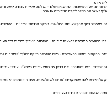
יש אותנו
ות לרווחתם של התושבות והתושבים שלנו - אז למה שניקח עבודה קשה ונח
שלוף כאשר הם רוצים לקדם מגזר כזה או אחר
 שיעביר כסף מהן לרשויות החלשות, בעיקר חרדיות וערביות • ההשבתה כולל
ברי המועצה התגלתה כנשאית קורונה • העירייה: "נערוך בדיקות לכל העוב
לים: הפקחים יסייעו בהאכלתם • ראש העירייה רז קינסטליך: "יישר כוח ל
לבידוד • לפני שאובחן, נכח בדיון עם ראש עיריית ראשל"צ ועובדי עירייה
רק אל תקראו להם שטינקרים: "אנחנו לא מלשינים, פעם היו מגיבים לי באיומ
אמה הכהן
פורום ה-15
בידוד
בעלי חיים