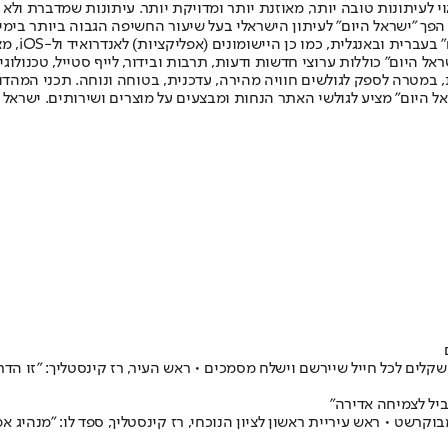
לעיתונות טובה יותר, מאוזנת יותר ומדויקת יותר. עיתונות שמדברת ולא צ
שלום. המהדורה המודפסת הראשונה פורסמה ב-30 ביולי 2007, וב-2010 הפך "ישראל היום" לעיתון הישראלי בעל שי
לחמנוביץ,
ל היום" כוללות ערוצי חדשות ודעות, תרבות ובידור, לייף סטייל, טכנולוגיה
ברית, במטרה לספק לגולשים חוויה מהירה, עדכנית, בטוחה ונוחה. תכני המה
ל היום" מציע לגולשי האתר הנחות ומבצעים על מוצרים ושירותים. ישראל 
ביל לצמיחה אדירה"