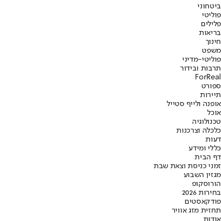
ביטחוני
פוליטי
פלילים
בריאות
חינוך
משפט
פוליטי-מדיני
תרבות ובידור
ForReal
ספורט
תיירות
אופנה ולייף סטייל
אוכל
טכנולוגיה
כלכלה וצרכנות
דעות
כללי ומידע
דף הבית
זמני כניסת וצאת שבת
מגזין השבוע
הורוסקופ
בחירות 2026
פודקאסטים
תחזית מזג אוויר
אודות