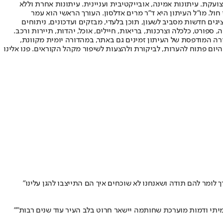
ועקת. עיתונות אמינה, אובייקטיבית ועניינית. עיתונות אחרת וללא
עור החשיפה הגבוה ביותר בימי חול. מו"ל העיתון היא ד"ר מרים אדלסון. העורך הראשי הוא עמר
 והעורך המייסד הוא עמוס רגב. אתרי האינטרנט של "ישראל היום" בעברית ובאנגלית, כמו כן היישומונים (אפליקציות) לאנדרואיד ול-iOS, מציגים חדשות מסביב לשעון, תוכן בלעדי, מבזקים ועדכונים, ניתוחים
, ספורט, כלכלה וצרכנות, בריאות, חיילים, אוכל, יהדות, תיירות ורכב.
דורה המודפסת של העיתון זמינים גם באתר, במהדורה יומית מקוונת,
היום פתוח להערות, לביקורת ולהצעות לשיפור מקהל הקוראים. פנו אלינו