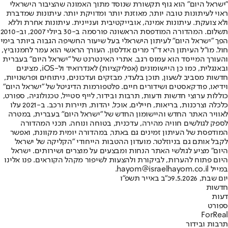
"ישראל היום" הוא גוף תקשורת שנוסד מתוך האמונה שהציבור הישראלי
ראוי לעיתונות טובה יותר, מאוזנת יותר ומדויקת יותר. עיתונות שמדברת
ולא צועקת. עיתונות אמינה, אובייקטיבית ועניינית. עיתונות אחרת וללא
תשלום. המהדורה המודפסת הראשונה פורסמה ב-30 ביולי 2007, וב-2010
הפך "ישראל היום" לעיתון הישראלי בעל שיעור החשיפה הגבוה ביותר בימי
חול. מו"ל העיתון היא ד"ר מרים אדלסון. העורך הראשי הוא עמר לחמנוביץ,
והעורך המייסד הוא עמוס רגב. אתרי האינטרנט של "ישראל היום" בעברית
ובאנגלית, כמו כן היישומונים (אפליקציות) לאנדרואיד ול-iOS, מציגים
חדשות מסביב לשעון, תוכן בלעדי, מבזקים ועדכונים, ניתוחים ופרשנויות,
וידיאו, פודקאסטים ושידורים חיים. פלטפורמות הדיגיטל של "ישראל היום"
כוללות ערוצי חדשות ודעות, תרבות ובידור, לייף סטייל, טכנולוגיה, ספורט,
כלכלה וצרכנות, בריאות, חיילים, אוכל, יהדות, תיירות ורכב. ב-2021 עלו
לאוויר האתר החדש והיישומון החדש של "ישראל היום" בעברית, במטרה
לספק לגולשים חוויה מהירה, עדכנית, בטוחה ונוחה. תכני המהדורה
המודפסת של העיתון זמינים גם באתר, במהדורה יומית מקוונת, ואפשר
לקבל אותם גם בניוזלטר. מועדון ההטבות הייחודי "הקליקה של ישראל
היום" מציע לגולשי האתר הנחות ומבצעים על מוצרים ושירותים. ישראל
היום פתוח להערות, לביקורת ולהצעות לשיפור מקהל הקוראים. פנו אלינו
במייל hayom@israelhayom.co.il.
יום שבת, 9.5.2026
כ"ב באייר תשפ"ו
חדשות
דעות
ספורט
ForReal
תרבות ובידור