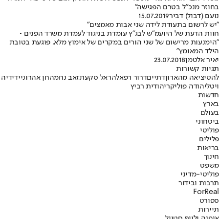
בחוזר מנכ"ל בטרם הפגישה"
נועם (דבול) דביר
15.07.2019
"יש לרשום בתעודת לידה שני אבות מאמצים"
חוות הדעת של היועמ"ש לבג"ץ עומדת בניגוד לעמדת משרד הפנים •
"הימנעות מרישום של שני הורים במקרים של אימוץ מלא, פוגעת בטובת
הילד המאומץ"
יאיר אלטמן
23.07.2018
תגיות קשורות
להט
יציאה מהארון
דתיים
דרור רפאל
הראל סקעת
זאב נחמה
חן אהרוני
ידידיה
ויטל
יהודה פוליקר
יהודית רביץ
חדשות
בארץ
בעולם
ביטחוני
פוליטי
פלילים
בריאות
חינוך
משפט
פוליטי-מדיני
תרבות ובידור
ForReal
ספורט
תיירות
אופנה ולייף סטייל