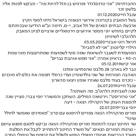
החברתיות: "אני טרנסג'נדר ומרגיש בן מזל להיות פה" • מבקש לפנות אליו
בלשון זכר
ענבל חייט
01.12.2020
בשל המאבק בקורונה: אירועי הגאווה בישראל נדחו לסוף הקיץ
ארבעת הבתים הגאים של תל אביב, י-ם, חיפה וב"ש הודיעו שבכוונתם
לקיים בחודש יוני מספר אירועים וירטואליים ארציים לציון המאבק
הלהט״בי לשיוויון
דניאל רוט-אבנרי
03.05.2020
הילרי קלינטון: "אני לא לסבית"
המועמדת לשעבר לנשיאות שמה סוף לשמועות שמתרוצצות מאז שנות
ה-90 • בראיון אמרה: "אני ממש אוהבת גברים"
אור קיש
05.12.2019
כבר לא בארון: 28 סלבס שהפתיעו אותנו
האהבה הפורחת של שני גולדשטיין ועדי כרמלי תפסה את כולם לא מוכנים
• נזכרנו בעוד סלבס שאזרו אומץ ויצאו מהארון
ענבל חייט
24.07.2019
שנה לשביתת הלהט"ב: מה השתנה?
"אני טרוריסט": וירטואוז המילים, השחקן והמשורר יוסי צברי, מציין שנה
להפגנת הענק של הקהילה הגאה • דעה
יוסי צברי
22.07.2019
מורים מהקהילה הגאה צפויים להיפגש עם פרץ: "מאמינים שאפשר לחולל
שינוי"
שר החינוך נענה להזמנת מורים מהקהילה הגאה וביקש לתאם מפגש עימם
• נציגות המורים הגאים: "על משרד החינוך להתחייב לקבל את המלצת
משרד הבריאות ואיגודי מטפלי הנפש ולשלול את קיומם של טיפולי המרה