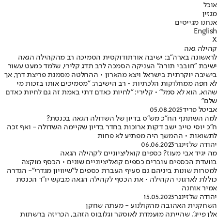
אוכל
מגזין
אנחנו מגייסים
English
X
קהילה גאה
לראשונה בארה"ב: ישיבה אורתודוקסית הסמיכה רב מהקהילה הגאה
ישיבת "חובבי תורה" העניקה הסמכה לרב תדג קלירי, שלמד כמעט עשור
בישיבה יוקרתית בישראל ויצא מהארון • ההחלטה מסמנת פריצת דרך, אך
לא חפה ממחלוקות הלכתיות • רב הישיבה: "מסמיכים אותו בזכות מי
שהוא, הוא לא סמל" • קלירי: "לחיות כאדם דתי באמת זה גם לחיות כאדם
שלם"
אביטל פריד
05.08.2025
למה השתתף הח"כ מש"ס בדיון של השדולה הגאה בכנסת?
ח"כ יוסי טייב ישב דקות ארוכות בחדר בדיון שקיימה השדולה - ואף זכה
לתשואות • ההמשך היה מפתיע לא פחות
יהודה שלזינגר
06.06.2023
מה יגיד אבי מעוז? כספים קואליציוניים לקהילה הגאה
בוועדת הכספים עוברים כספים קואליציוניים שונים • הכסף מוקצה
למטרות שונות ביניהם גם סעיף העברת כספים ל"שיוויון מגדרי"- הגדרה
כוללת לארגוני הקהילה • את הכסף לקהילה הגאה מבקש יו"ר הכנסת
אמיר אוחנה
יהודה שלזינגר
15.05.2023
השחקנית האהובה מהקולנוע - מעתה שחקן
אלן פייג', שהייתה מועמדת לאוסקר וגלובוס הזהב, הכריזה ברשתות