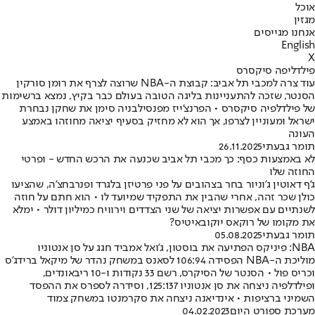
אוכל
מגזין
אנחנו מגייסים
English
X
פילדליפה סיקסרס
עוד צרה למכבי תל אביב: קבוצת ה-NBA שרוצה לצרף את רומן סורקין
הסנטר, שזכה להתעניינות בליגה הטובה בעולם כבר בקיץ, נמצא ברשימות
של פילדלפיה סיקסרס • הפרנצ'ייז מפנסילבניה סימן את שחקן נבחרת
ישראל ומעוניין לצרפו, אך הוא לא מחזיק בסעיף יציאה מחוזהו באמצע
העונה
תומר גבעתי
26.11.2025
לא באמצעות כסף: כך מכבי תל אביב שכנעה את הרכש החדש - ופרטי
החוזה שלו
ג'ף דאוטין ג'וניור בחר בצהובים על פני פרטיזן בלגרד ופנרבחצ'ה, שהציעו
כולן שכר זהה, אחרי שהבין את התפקיד שמיועד לו • הוא חתם על חוזה
לשנתיים עם אפשרות יציאה של שני הצדדים וירוויח כמיליון דולר • ימלא
את מקומו של רוקאס יוקובאיטיס?
תומר גבעתי
05.08.2025
NBA: פיניקס הפתיעה את בוסטון, ג'ואל אמביד חגג על סן אנטוניו
מוליכת ה-NBA הפסידה 106:94 לסאנס במשחק נהדר של מיקאל ברידג'ס
וכריס פול • הסנטר של הסיקרס, רשם 33 נקודות ו-10 ריבאונדים,
ופילדלפיה ניצחה את סן אנטוניו 125:137, וסידרה לספרס את ההפסד
השמיני ברציפות • אינדיאנה ניצחה את סקרמנטו במשחק צמוד
מערכת ספורט היום
04.02.2023