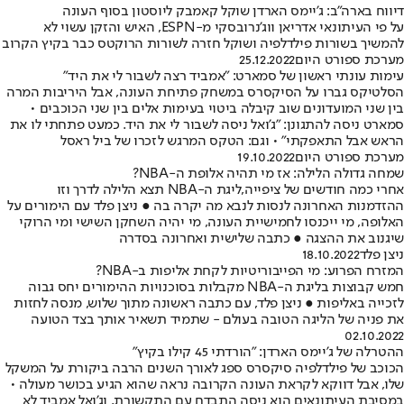
דיווח בארה"ב: ג'יימס הארדן שוקל קאמבק ליוסטון בסוף העונה
על פי העיתונאי אדריאן ווג'נרובסקי מ-ESPN, האיש והזקן עשוי לא
להמשיך בשורות פילדלפיה ושוקל חזרה לשורות הרוקטס כבר בקיץ הקרוב
מערכת ספורט היום
25.12.2022
עימות עונתי ראשון של סמארט: "אמביד רצה לשבור לי את היד"
הסלטיקס גברו על הסיקסרס במשחק פתיחת העונה, אבל היריבות המרה
בין שני המועדונים שוב קיבלה ביטוי בעימות אלים בין שני הכוכבים •
סמארט ניסה להתגונן: "ג'ואל ניסה לשבור לי את היד. כמעט פתחתי לו את
הראש אבל התאפקתי" • וגם: הטקס המרגש לזכרו של ביל ראסל
מערכת ספורט היום
19.10.2022
שמחה גדולה הלילה: אז מי תהיה אלופת ה-NBA?
אחרי כמה חודשים של ציפייה,ליגת ה-NBA תצא הלילה לדרך וזו
ההזדמנות האחרונה לנסות לנבא מה יקרה בה ● ניצן פלד עם הימורים על
האלופה, מי ייכנסו לחמישיית העונה, מי יהיה השחקן השישי ומי הרוקי
שיגנוב את ההצגה ● כתבה שלישית ואחרונה בסדרה
ניצן פלד
18.10.2022
המזרח הפרוע: מי הפייבוריטיות לקחת אליפות ב-NBA?
חמש קבוצות בליגת ה-NBA מקבלות בסוכנויות ההימורים יחס גבוה
לזכייה באליפות ● ניצן פלד, עם כתבה ראשונה מתוך שלוש, מנסה לחזות
את פניה של הליגה הטובה בעולם - שתמיד תשאיר אותך בצד הטועה
02.10.2022
ההטרלה של ג'יימס הארדן: "הורדתי 45 קילו בקיץ"
הכוכב של פילדלפיה סיקסרס ספג לאורך השנים הרבה ביקורת על המשקל
שלו, אבל דווקא לקראת העונה הקרובה נראה שהוא הגיע בכושר מעולה •
במסיבת העיתונאים הוא ניסה התבדח עם התקשורת, וג'ואל אמביד לא