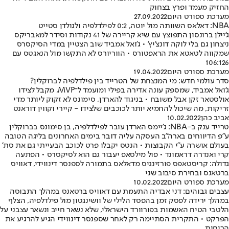
החזיק מעמד ופרץ בצחוק
מערכת ספורט היום
27.09.2022
NBA: דאלאס השוותה מול יוטה, 0:2 לפילדלפיה ולגולדן סטייט
ג'יילן ברונסון התפוצץ עם שיא קריירה של 41 נקודות וסידר למאבריקס
ניצחון גם בלי לוקה דונצ'יץ' • ג'ואל אמביד שוב הצטיין במדי הסיקסרס
שמקווה לטאטא את הראפטורס • הווריורס לא התקשו מול הנאגטס עם
106:126
מערכת ספורט היום
19.04.2022
סדר עולמי חדש: מי המנצחת של הטרייד בין פילדלפיה לברוקלין?
ג'ואל אמביד, שמספק עונה אדירה בפילי ומועמד ל־MVP, מקבל לצידו
אולסטאר זקן אבל משובח • בניגוד להארדן, סימונס לא זקוק ליותר מדי
זריקות, מה שיכול להחמיא יותר לכוכבים שלצידו - קיירי וקווין דוראנט
אביב כהן
10.02.2022
טרייד ענק ב-NBA: ג'יימס הארדן עובר לפילדלפיה, בן סימונס בברוקלין
ע"פ הדיווחים בארה"ב העסקה עליה דובר בימים האחרונים בליגה הטובה
בעולם אושרה ע"י הקבוצות • הנטס יקבלו פרט לכוכב הבעייתי גם את סת'
קרי ואנדרה דראמונד • פול מילסאפ יעבור גם הוא לסיקסרס • הפתעה
גדולה: קריסטאפס פורזינגיס מדאלאס בתמורה לספנסר דינווידי, דאוויס
ברטאנס ובחירת סיבוב שני
מערכת ספורט היום
10.02.2022
עצבים גבוהים: דני אבדיה התעמת עם דאוויס ברטאנס במהלך התבוסה
במהלך ירידה לפסק זמן בהפסד הלילי של וושינגטון מול פילדלפיה, הצלף
הלטבי הטיח האשמות בפורוורד הישראלי, שלא נשאר חייב ונשאר עצבני על
הפרקט • התקרית הסתיימה רק לאחר שספנסר דינווידי הגיע להרגיע את
הרוחות