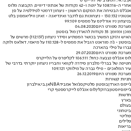
אן.בי.אי: המערב של הלייקרס
אחרי ה-108:116 על יוטה ו-42 נקודות של אנתוני דיוויס, הקבוצה מלוס
אנג'לס הבטיחה את המקום הראשון • ניצחון דרמטי לפידלפיה על סן
אנטוניו 130:132 • ניצחונות גם לדנבר ואינדיאנה • זאיון וויליאמסון בלט
בניצחון ניו אורלינס על ממפיס 99:109
מערכת ספורט היום
04.08.2020
מוכן ומזומן: 35 נקודות להארדן מול בוסטון
האיש והזקן המשיך בכושר המפתיע וסידר ניצחון (112:137) מרשים על
בוסטון • ג'ה מוראנט הוביל את ממפיס ל-110:128 על מיאמי, דאלאס ולוקה
גברו על פילי בהארכה
מערכת ספורט היום
29.07.2020
לוס אנג'לס נצבעה כחול: 106:111 לקליפרס על הלייקרס
חטיפה של בברלי מלברון סידרה לקוואי וחבריו ניצחון יוקרתי בדרבי של
עיר המלאכים • פילי גברה על מילווקי 109:121
מערכת ספורט היום
26.12.2019
תגיות קשורות
ג'יימס הארדן
בוסטון סלטיקס
ג'ואל אמביד
NBA
אן.בי.אי
לברון
ג'יימס
יוסטון
ברוקלין
לוס אנג'לס לייקרס
סטף קרי
חדשות
בארץ
בעולם
ביטחוני
פוליטי
פלילים
בריאות