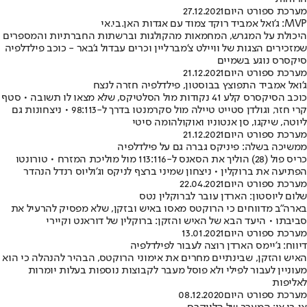
מערכת ספורט היום
27.12.2021
MVP: ג'ואל אמביד רוקד צמוד עם אגדות האן.בי.אי
היכולת על המגרש, המחמאות מהקולגות וברשתות החברתיות והמספרים
שמזכירים הצגות של וויילט צ'מברליין וכרים עבדול ג'באר - כוכב פילדלפיה
סיקסרס נוגע בשמיים
מערכת ספורט היום
21.12.2021
ג'ואל אמביד התפוצץ בבוסטון, פילדלפיה חזרה לנצח
כוכב הסיקסרס קלע 41 נקודות מול הסלטיקס, שלא מצאו לו תשובה • סטף
קרי חזר, וגולדן סטייט טיילה מול סקרמנטו בדרך ל-98:113 • ניצחונות גם
ליוטה, שיקגו, סן אנטוניו ואוקולהומה סיטי
מערכת ספורט היום
21.12.2021
ממשיכה בשלה: פיניקס גברה גם על פילדלפיה
כריס פול (28) הוליך את הסאנס ל-113:116 מול מוליכת המזרח • טורונטו
הפתיעה את ברוקלין • ניצחון שמיני ברצף לניקס וג'וליוס רנדל הנהדר
מערכת ספורט היום
22.04.2021
שלום ליוסטון: הארדן עובר לברוקלין נטס
בארה"ב מדווחים כי הרוקטס מאסו באיש ובזקן, שלא מפסיק להרעיל את
סביבתו • היעד הבא של האיש והזקן: ברוקלין של דוראנט וקיירי
מערכת ספורט היום
13.01.2021
דיווח: ג'יימס הארדן רוצה לעבור לפילדלפיה
האיש והזקן, שבינתיים מחרים את אימוני הרוקטס, הבהיר להנהלה כי הוא
מעוניין לעבור לפילי ולא פוסל מעבר לקבוצות נוספות בעלות יומרות
לאליפות
מערכת ספורט היום
08.12.2020