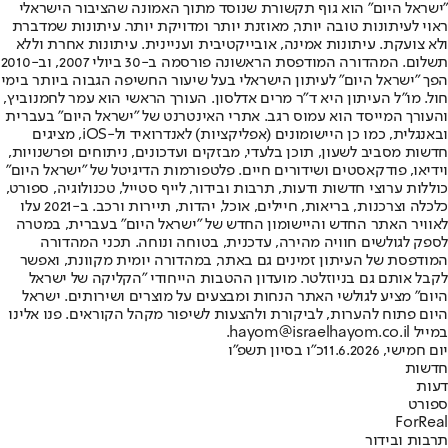
"ישראל היום" הוא גוף תקשורת שנוסד מתוך האמונה שהציבור הישראלי
ראוי לעיתונות טובה יותר, מאוזנת יותר ומדויקת יותר. עיתונות שמדברת
ולא צועקת. עיתונות אמינה, אובייקטיבית ועניינית. עיתונות אחרת וללא
תשלום. המהדורה המודפסת הראשונה פורסמה ב-30 ביולי 2007, וב-2010
הפך "ישראל היום" לעיתון הישראלי בעל שיעור החשיפה הגבוה ביותר בימי
חול. מו"ל העיתון היא ד"ר מרים אדלסון. העורך הראשי הוא עמר לחמנוביץ,
והעורך המייסד הוא עמוס רגב. אתרי האינטרנט של "ישראל היום" בעברית
ובאנגלית, כמו כן היישומונים (אפליקציות) לאנדרואיד ול-iOS, מציגים
חדשות מסביב לשעון, תוכן בלעדי, מבזקים ועדכונים, ניתוחים ופרשנויות,
וידיאו, פודקאסטים ושידורים חיים. פלטפורמות הדיגיטל של "ישראל היום"
כוללות ערוצי חדשות ודעות, תרבות ובידור, לייף סטייל, טכנולוגיה, ספורט,
כלכלה וצרכנות, בריאות, חיילים, אוכל, יהדות, תיירות ורכב. ב-2021 עלו
לאוויר האתר החדש והיישומון החדש של "ישראל היום" בעברית, במטרה
לספק לגולשים חוויה מהירה, עדכנית, בטוחה ונוחה. תכני המהדורה
המודפסת של העיתון זמינים גם באתר, במהדורה יומית מקוונת, ואפשר
לקבל אותם גם בניוזלטר. מועדון ההטבות הייחודי "הקליקה של ישראל
היום" מציע לגולשי האתר הנחות ומבצעים על מוצרים ושירותים. ישראל
היום פתוח להערות, לביקורת ולהצעות לשיפור מקהל הקוראים. פנו אלינו
במייל hayom@israelhayom.co.il.
יום חמישי, 11.6.2026
כ"ו בסיון תשפ"ו
חדשות
דעות
ספורט
ForReal
תרבות ובידור