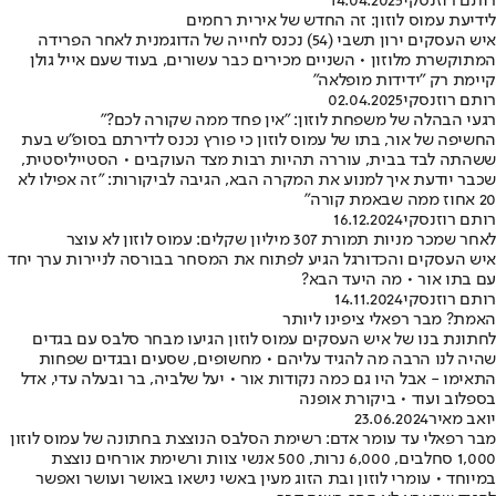
רותם רוזנסקי
14.04.2025
לידיעת עמוס לוזון: זה החדש של אירית רחמים
איש העסקים ירון תשבי (54) נכנס לחייה של הדוגמנית לאחר הפרידה
המתוקשרת מלוזון • השניים מכירים כבר עשורים, בעוד שעם אייל גולן
קיימת רק "ידידות מופלאה"
רותם רוזנסקי
02.04.2025
רגעי הבהלה של משפחת לוזון: "אין פחד ממה שקורה לכם?"
החשיפה של אור, בתו של עמוס לוזון כי פורץ נכנס לדירתם בסופ"ש בעת
ששהתה לבד בבית, עוררה תהיות רבות מצד העוקבים • הסטייליסטית,
שכבר יודעת איך למנוע את המקרה הבא, הגיבה לביקורות: "זה אפילו לא
20 אחוז ממה שבאמת קורה"
רותם רוזנסקי
16.12.2024
לאחר שמכר מניות תמורת 307 מיליון שקלים: עמוס לוזון לא עוצר
איש העסקים והכדורגל הגיע לפתוח את המסחר בבורסה לניירות ערך יחד
עם בתו אור • מה היעד הבא?
רותם רוזנסקי
14.11.2024
האמת? מבר רפאלי ציפינו ליותר
לחתונת בנו של איש העסקים עמוס לוזון הגיעו מבחר סלבס עם בגדים
שהיה לנו הרבה מה להגיד עליהם • מחשופים, שסעים ובגדים שפחות
התאימו - אבל היו גם כמה נקודות אור • יעל שלביה, בר ובעלה עדי, אדל
בספלוב ועוד • ביקורת אופנה
יואב מאיר
23.06.2024
מבר רפאלי עד עומר אדם: רשימת הסלבס הנוצצת בחתונה של עמוס לוזון
1,000 סחלבים, 6,000 נרות, 500 אנשי צוות ורשימת אורחים נוצצת
במיוחד • עומרי לוזון ובת הזוג מעין באשי נישאו באושר ועושר ואפשר