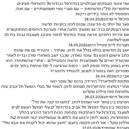
שני אנשי העסקים שבולטים בכדורסל ובכדורסל הישראלי מציגים
אימפריות נדל״ן מרשימות – עם פערי שווי משמעותיים • עם זאת,
המפסיד לא נותר בידיים ריקות
מיכאל וייסרמן
28.06.2026
פער של יותר מ-30 שנה: עמוס לוזון בזוגיות חדשה
איש העסקים בן ה־64 ממשיך הלאה אחרי מערכת היחסים המתוקשרת
עם אירית רחמים, ונראה צמוד במיוחד לנופר פיבקו, מעצבת גבות בת 30
ואם לשלושה
מערכת לייף סטייל היום
18.05.2026
ישב 22 חודשים בכלא בגלל אור לוזון, שוחרר - והטריד גם את עמוס
כתב אישום הוגש נגד עומר גואדה, שכבר ישב מאחורי סורג ובריח לאחר
שהטריד ואיים על משפיענית הרשת והסטיילינג • אחרי שהשתחרר, הוא
חייג באופן בלתי נפסק לאב - כמות שהגיעה ל-132 שיחות בתוך ימים
ספורים, זאת במטרה לפגוע, להפחיד ולהטריד
אבי כהן
26.04.2026
מתחת למיליארד? הירידה בהונו של עופר ינאי
אחרי הפיצוץ וההיפרדות מעמוס לוזון, השווי של בעלי הפועל תל אביב צנח
בלפחות 100 מיליון שקלים
מיכאל וייסרמן
28.03.2026
הפיצוץ בין עופר ינאי ועמוס לוזון: "נחשו מי קנה את מי?"
הסכסוך בין בעלי הפועל תל אביב בכדורסל לבעלי הפועל ראשון לציון
לשעבר בכדורגל על האחזקות בתחנת הכוח דוראד הוכרע בהליך
התמחרות, כאשר לוזון ירכוש את 16.875% שבשליטת ינאי תמורת 742
מיליון שקל • אור לוזון תקפה בזעם: "חשב שהוא יכול לקנות את אבא שלי"
מערכת אופסייד
27.03.2026