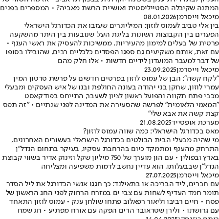
המתנה שקיבלה הסטייליסטית ואושיית הרשת מאביה? • המספרים בפנים
מיכאל וייסרמן
08.01.2026
בין אלי טביב לעמוס לוזון: המיליונרים שעזבו את הכדורגל הישראלי
הפערים בין הקבוצות השונות בליגת העל, שנובעות בין היתר מהשקעה
פרטית של בעלים למימון מהעיריות, ממשיכות להעסיק את ראשי הענף •
עם זאת, אותם משקיעים גם ספגו הפסדים כלכליים רבים, שהובילו בסופו
של דבר למעבר המועדון לידיים חדשות • אלו חלק מהם
מיכאל וייסרמן
23.09.2025
"לקח קשה": הבן של עמוס לוזון בפרטים חדשים על פרשת סרטון המין
עמרי לוזון, שחקן בני יהודה בעונה החולפת ובנו של איש העסקים ומבעלי
מכבי פתח תקווה והפועל ראשון לציון לשעבר, התייחס בפודקאסט
"המאמי הלאומית" לפרשה שהסעירה את המדינה לפני שנתיים • "זה תפס
קצת קשה את אבא שלי"
מערכת אופסייד
21.08.2025
מאס בכדורגל הישראלי: כמה שווה עמוס לוזון?
מי שהיה מבעלי הבית הבולטים בכדורגל הישראלי בעשורים האחרונים,
התרחק מהענף ומתמקד כיום בהרחבת עסקיו, בעיקר בתחום הנדל"ן
בארץ ובפולין • עם הון מוערך של 750 מיליון שקל וזינוק אדיר בשווי קבוצת
הנדל"ן שבבעלותו, הוא עדיין נחשב לדמות משפיעה ומצליחה
מיכאל וייסרמן
27.07.2025
עם חברים, ליד הבריכה או בתאילנד: כך חגגו אנשי הכדורגל את ליל הסדר
תומר חמד העדיף לשחות עם צבי ים במזרח הרחוק לפני החג הראשון של
פסח • חיים רביבו וליאור רפאלוב פתחו שולחן ענק • עמוס לוזון התאחד
עם גרושתו • ולירן שטראובר הרים הפקה עם אורח מפתיע • חג שמח