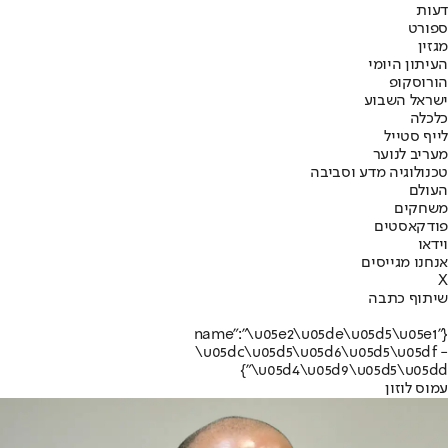
דעות
ספורט
מגזין
העיתון היומי
הורוסקופ
ישראל השבוע
כלכלה
לייף סטייל
מעריב לנוער
טכנולוגיה מדע וסביבה
העולם
משחקים
פודקאסטים
וידאו
אנחנו מגייסים
X
שיתוף כתבה
{"name":"\u05e2\u05de\u05d5\u05e1
\u05dc\u05d5\u05d6\u05d5\u05df -
\u05d4\u05d9\u05d5\u05dd"}
עמוס לוזון