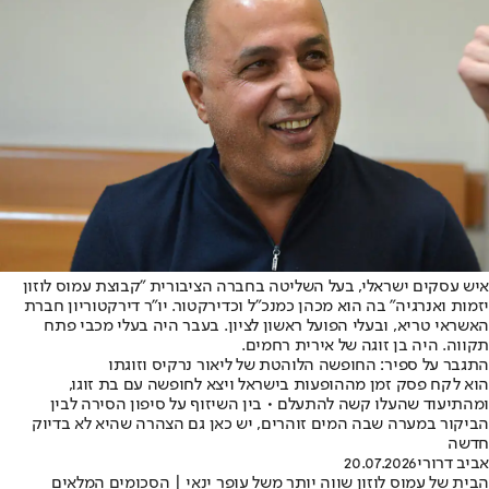
איש עסקים ישראלי, בעל השליטה בחברה הציבורית "קבוצת עמוס לוזון
יזמות ואנרגיה" בה הוא מכהן כמנכ"ל וכדירקטור. יו"ר דירקטוריון חברת
האשראי טריא, ובעלי הפועל ראשון לציון. בעבר היה בעלי מכבי פתח
תקווה. היה בן זוגה של אירית רחמים.
התגבר על ספיר: החופשה הלוהטת של ליאור נרקיס וזוגתו
הוא לקח פסק זמן מההופעות בישראל ויצא לחופשה עם בת זוגו,
ומהתיעוד שהעלו קשה להתעלם • בין השיזוף על סיפון הסירה לבין
הביקור במערה שבה המים זוהרים, יש כאן גם הצהרה שהיא לא בדיוק
חדשה
אביב דרורי
20.07.2026
הבית של עמוס לוזון שווה יותר משל עופר ינאי | הסכומים המלאים