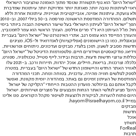
"ישראל היום" הוא גוף תקשורת שנוסד מתוך האמונה שהציבור הישראלי
ראוי לעיתונות טובה יותר, מאוזנת יותר ומדויקת יותר. עיתונות שמדברת
ולא צועקת. עיתונות אמינה, אובייקטיבית ועניינית. עיתונות אחרת וללא
תשלום. המהדורה המודפסת הראשונה פורסמה ב-30 ביולי 2007, וב-2010
הפך "ישראל היום" לעיתון הישראלי בעל שיעור החשיפה הגבוה ביותר בימי
חול. מו"ל העיתון היא ד"ר מרים אדלסון. העורך הראשי הוא עמר לחמנוביץ,
והעורך המייסד הוא עמוס רגב. אתרי האינטרנט של "ישראל היום" בעברית
ובאנגלית, כמו כן היישומונים (אפליקציות) לאנדרואיד ול-iOS, מציגים
חדשות מסביב לשעון, תוכן בלעדי, מבזקים ועדכונים, ניתוחים ופרשנויות,
וידיאו, פודקאסטים ושידורים חיים. פלטפורמות הדיגיטל של "ישראל היום"
כוללות ערוצי חדשות ודעות, תרבות ובידור, לייף סטייל, טכנולוגיה, ספורט,
כלכלה וצרכנות, בריאות, חיילים, אוכל, יהדות, תיירות ורכב. ב-2021 עלו
לאוויר האתר החדש והיישומון החדש של "ישראל היום" בעברית, במטרה
לספק לגולשים חוויה מהירה, עדכנית, בטוחה ונוחה. תכני המהדורה
המודפסת של העיתון זמינים גם באתר, במהדורה יומית מקוונת, ואפשר
לקבל אותם גם בניוזלטר. מועדון ההטבות הייחודי "הקליקה של ישראל
היום" מציע לגולשי האתר הנחות ומבצעים על מוצרים ושירותים. ישראל
היום פתוח להערות, לביקורת ולהצעות לשיפור מקהל הקוראים. פנו אלינו
במייל hayom@israelhayom.co.il.
מבזקים
חדשות
אוכל
תשחץ
ForReal
תרבות