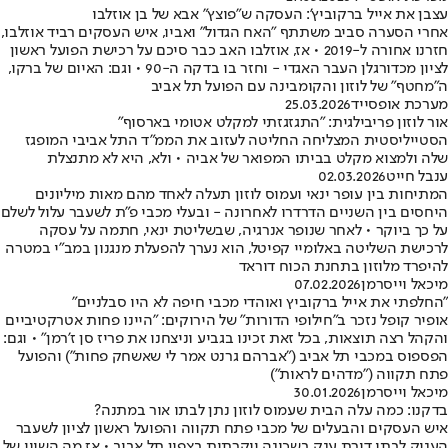
עצבן את אייל ברקוביץ': העסקה ש"פוצץ" אבא של בן אוזלבו
אחרי הסערה סביב משתתף "האח הגדול" ואביו, איש העסקים רביד אוזלבו,
חזרנו אחורה ל-2019 • אז, אוזלבו האב כבר סיכם על רכישת הפועל ראשון
לציון מכדורגלן העבר האגדי - וחזר בו בדקה ה-90 • וגם: האיום של ברקו,
ה"מחטף" של לוזון והקומבינה עם הפועל תל אביב
מערכת אופסייד
25.03.2026
אור לוזון פריבילגית: "התגזגזתי למקלט אטומי בארסוף"
הסטייליסטית המצליחה החליטה לעזוב את הממ"ד התל אביבי המופגז
שלה ולמצוא מקלט בביתו המפואר של אביה • ולא, היא לא מתנצלת
ענבל חייט
02.03.2026
המתיחות בין עופר ינאי ועמוס לוזון תעלה לאחד מהם מאות מיליונים
היחסים בין השניים הדרדרו לאחרונה - ובעלי מכבי פ"ת לשעבר עלול לשלם
על כך ביוקר • לאחר שנופר אנרגיה, שבשליטת ינאי, חתמה על עסקה
לרכישת השליטה באלומיי קפיטל, הוא נערך להפעלת מנגנון במב"י במטרה
להיפרד מלוזון בתחנת הכוח דוראד
מיכאל וייסרמן
07.02.2026
"החלפתי את אייל ברקוביץ ואוהדי מכבי חיפה לא היו סבלניים"
אופיר קופל נזכר ב"חילופי הדורות" של הירוקים: "היינו פחות אטרקטיביים
והקהל רצה תוצאות, בכל זאת זכינו בגביע וניצחנו את פריז סן ז'רמן" • וגם:
הפספוס במכבי תל אביב ("אברהם גרנט אמר לי שאשחק פחות") והפועל
פתח תקווה ("מדהים לראות")
מיכאל וייסרמן
30.01.2026
בדקנו: כמה עלה הבית שעמוס לוזון נתן לבתו אור במתנה?
איש העסקים והבעלים של מכבי פתח תקווה והפועל ראשון לציון לשעבר
העניק לבתו דירת ענק בשכונה יוקרתית בצפון תל אביב • אז מה השווי של