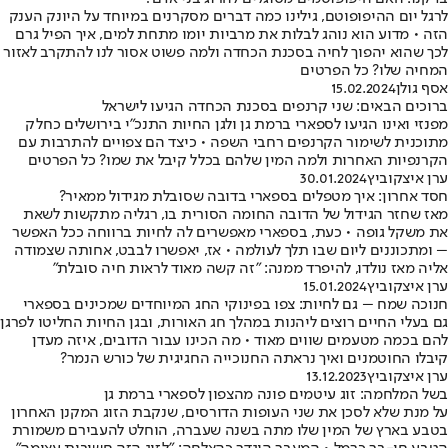
לרגל יום ההיפופוטם, גילינו כמה דברים מסקרנים במיוחד על היונק הענק
הזה • מדוע הוא נוהג לבלות את מרביות יומו מתחת למים, איך הפיל גרם
לכך שהוא יהפוך לחיה בסכנת הכחדה ולמה פשוט אסור לנו להתקרב לאזור
המחיה שלו? כל הפרטים
אסף גולן
15.02.2024
ברוכים הבאים: שני קרנפים בסכנת הכחדה הגיעו לישראל
מפנזי ואינו הגיעו לספארי ברמת גן ולגן החיות התנכ"י בירושלים כחלק
מתוכנית לשימור הקרנפים רחבי השפה • כיצד הם צפויים להתרבות עם
הקרנפיות האחרות ולמה המין שלהם בכלל קיבל את שמו? כל הפרטים
ערן איצקוביץ
30.01.2024
חסד אחרון: איך מטפלים בספארי בדובה שסובלת מגידול ממאיר?
מאז שחזר הגידול של הדובה החומה הסורית בו, רגליה מתקשות לשאת
את משקל גופה • כעת, בספארי מאפשרים לה לחיות ברווחה ככל האפשר
– ומתכוננים ליום שבו תלך לעולמה • אז, יאפשרו לבבט, אחותה שצמודה
אליה מאז נולדו, להיפרד ממנה: "זה קשה מאוד לראות חיה סובלת"
ערן איצקוביץ
15.01.2024
חנוכה שמח – גם לחיות: צפו בפינוקי החג המיוחדים שמכינים בספארי
גם בעלי החיים רוצים ליהנות במהלך חג האורות, ובגן החיות החליטו לפרגן
להם בכמה מטעמים שווים מאוד • מה הכינו עבור הדובים, איזה מעדן
קיבלו החוטמנים ואיך נראתה החנוכייה החגיגית של כורש הנמר?
ערן איצקוביץ
13.12.2023
בשל המלחמה: זוג עיטמים פונה מהצפון לספארי ברמת גן
על מנת שלא לסכן את שני העופות הדורסים, שנקבת הזוג המקנן האחרון
בטבע בארץ של המין שלו מתה בשנה שעברה, הוחלט להעבירם משמורת