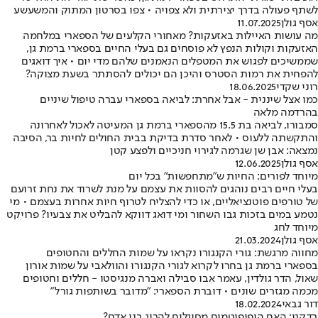
לשתף פעולה בדרך יצירתית ולא צפויה • צפו בסרטון המתוק והמשעשע
אסף גולן
11.07.2025
מה עושות האיילות באזעקות? מאחורי הקלעים של הספארי במלחמה
האזעקות וקולות הנפץ לא פוסחים גם בעלי החיים בספארי ברמת גן,
שממשיכים לפגוש את המטפלים הנאמנים שלהם מדי יום • איך דואגים
להפחית את רמות הסטרס והיכן הם יכולים להסתתר בשעת מצוקה?
רוני שקדי
18.06.2025
כמו אצל שיננית - אבל אחרת: לביאה בספארי עברה טיפול שיניים
בהרדמה מלאה
סמבורו, לביאה בת 15.5 מהספארי ברמת גן המעיטה לאכול לאחרונה
והתקשתה ללעוס • לאחר סדרת בדיקת בבית החולים לחיות בר, הסיבה
נמצאה: אבן שן שגרמה לגירוי חניכיים ולפצע קטן
אסף גולן
12.06.2025
מיוחד לפורים: החיות ש"מתחפשות" בכל יום
בעלי חיים רבים נוהגים להסוות את עצמם על מנת לשרוד את נחת זרועם
של טורפים פוטנציאליים, או כדי להצליח לטרוף חיות אחרות בעצמם • מי
נטמע במים בזכות גבו השחור ומי דואג דווקא להבליט את צבעיו? פרויקט
מיוחד לחג
אסף גולן
21.03.2024
מחווה מרגשת: גורי הקנגורו נקראו על שמות החללים והחטופים
בספארי ברמת גן בחרו לקרוא לגורי הקנגורו והוולאבי על שמות אורון
שאול, הדר גולדין, עאמר אבו סבילה ואברה מנגיסטו - חללים וחטופים
מכמה מגזרים שונים • דוברת הספארי: "מדובר בשותפות גורל"
דור גבאי
18.02.2024
בדקנו: האם היפופוטמים מסוגלים להרוג בני אדם?