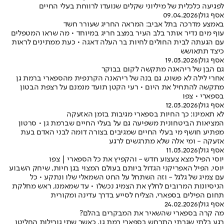
לפגיעה כלכלית של מיליוני שקלים שנועדו לרווחת בעלי החיים
אסף גולן
09.04.2026
באמצע מדרכה בתל אביב: המראה החריג שעורר חשד
עוף מים נדיר אותר בלב העיר במצב חריג במיוחד • מה שראו המטפלים
עם הגעתה לבית החולים לחיות בר העלה דאגה • כעת ממתינים לראות
כיצד תתאושש
אסף גולן
19.03.2026
גם הבן של ריהאנה מתקשה לקום בבוקר
אחרי לילה לא פשוט, גם בנה של ריהאנה הקרנפית מהספארי ברמת גן
מתקשה להתחיל את היום • רעי הקטן תועד מנמנם על רצפת הבטון
בספארי • צפו
אסף גולן
12.03.2026
לא תאמינו: כך החיות בספארי מגיבות בזמן האזעקה
המציאות הביטחונית משפיעה גם על בעלי החיים שברמת גן • סרטון
מפתיע חושף מי בעלי החיים שמגיבים בצורה דומה לבני האדם בעת
אזעקה - ומי אלה שלא מתרגשים לרגע
אסף גולן
11.03.2026
יוסי הפיל מצא צעצוע חדש - והקפיץ את כל הספארי | צפו
יוסי, הפיל האפריקני הגדול ביותם בעולם המצוי בגן חיות, שיחק השבוע
עם צמיג של גלגל - וזה השתחל על החט השמאלי שלו ונתקע • כל
הניסיונות המרובים לחלץ את הצמיג נכשלו • עד שמאמנו, ראש מחלקת
תחום הפילים בספארי, הצליח לסייע בדרך עדינה ומקורית
אסף גולן
24.02.2026
מה קרה בספארי שהשאיר את המבקרים בהלם?
רגע בלתי שגרתי התרחש בספארי רמת גן, כאשר שתי גורילות החליטו