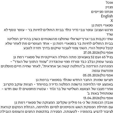
אוכל
מגזין
אנחנו מגייסים
English
X
ספארי רמת גן
מרגש ועצוב: עופר צבי נדיר נולד בבית החולים לחיות בר - עופר נוסף לא
שרד
שתי נקבות צבי ארץ־ישראלי שחולצו מהשטחים כשהן בהיריון המליטו
בבית החולים לחיות בר בספארי רמת גן • אחד העופרים מת לאחר שלא
קיבל טיפול הורי, השני צפוי לעבור שיקום בדרך חזרה לטבע
אסף גולן
27.05.2026
בגיל 65 ועם 52 צאצאים: מתה הפילה האייקונית של ספארי רמת גן
בצער עמוק ובלב כבד נפרדו ממי שהוגדרה "עמוד התווך של העדר" •
המנהיגה הורדמה ב"החלטה קשה אך אחראית", לאחר שחיה חיים מופלגים
ומורשת ענפה
אסף גולן
05.05.2026
תציעו שמות: החבר החדש שנולד בספארי ברמת גן
באמצע ימי הלחימה נרשמה המלטה נדירה במיוחד • הצוות עוקב מקרוב
אחרי מצבו של הצאצא השלישי של בר וג'וד • עכשיו מחפשים לו שם חדש -
שמתחיל באות ב'
אסף גולן
13.04.2026
אובדן הכנסות של כ-14 מיליון שקלים: המצוקה של ספארי רמת גן
עם תחילת הפסקת האש והסימנים לסיום הלחימה, הנהלת המקום קוראת
לציבור להגיע בהמוניו • לטענתה, הסגירה בתקופת החגים והעומס הובילה