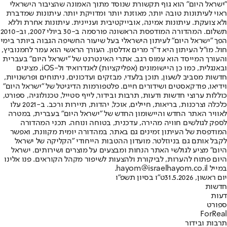
"ישראל היום" הוא גוף תקשורת שנוסד מתוך האמונה שהציבור הישראלי
ראוי לעיתונות טובה יותר, מאוזנת יותר ומדויקת יותר. עיתונות שמדברת
ולא צועקת. עיתונות אמינה, אובייקטיבית ועניינית. עיתונות אחרת וללא
תשלום. המהדורה המודפסת הראשונה פורסמה ב-30 ביולי 2007, וב-2010
הפך "ישראל היום" לעיתון הישראלי בעל שיעור החשיפה הגבוה ביותר בימי
חול. מו"ל העיתון היא ד"ר מרים אדלסון. העורך הראשי הוא עמר לחמנוביץ,
והעורך המייסד הוא עמוס רגב. אתרי האינטרנט של "ישראל היום" בעברית
ובאנגלית, כמו כן היישומונים (אפליקציות) לאנדרואיד ול-iOS, מציגים
חדשות מסביב לשעון, תוכן בלעדי, מבזקים ועדכונים, ניתוחים ופרשנויות,
וידיאו, פודקאסטים ושידורים חיים. פלטפורמות הדיגיטל של "ישראל היום"
כוללות ערוצי חדשות ודעות, תרבות ובידור, לייף סטייל, טכנולוגיה, ספורט,
כלכלה וצרכנות, בריאות, חיילים, אוכל, יהדות, תיירות ורכב. ב-2021 עלו
לאוויר האתר החדש והיישומון החדש של "ישראל היום" בעברית, במטרה
לספק לגולשים חוויה מהירה, עדכנית, בטוחה ונוחה. תכני המהדורה
המודפסת של העיתון זמינים גם באתר, במהדורה יומית מקוונת, ואפשר
לקבל אותם גם בניוזלטר. מועדון ההטבות הייחודי "הקליקה של ישראל
היום" מציע לגולשי האתר הנחות ומבצעים על מוצרים ושירותים. ישראל
היום פתוח להערות, לביקורת ולהצעות לשיפור מקהל הקוראים. פנו אלינו
במייל hayom@israelhayom.co.il.
יום ראשון, 31.5.2026
ט"ו בסיון תשפ"ו
חדשות
דעות
ספורט
ForReal
תרבות ובידור