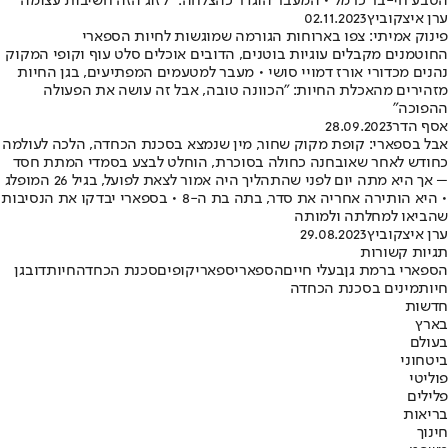
הטבע חי-בר כרמל • המעבר הוגדר כהצלחה: "לזוג הזה חשיבות עצומה"
ערן איצקוביץ
02.11.2023
פינוק אמיתי: צפו בארוחות הגורמה שמוגשות לחיות הספארי
החוטמנים מקבלים עוגיות בוטנים, הדובים אוכלים סלט עוף וקופי המקוק
נהנים מכדורי אורז דמויי סושי • מעבר למטעמים המפתיעים, בגן החיות
מזהירים מהאכלת החיות: "הכוונה טובה, אבל זה עושה את הפעולה
ההפוכה"
אסף הדר
28.09.2023
אבל בספארי: קופת מקוק שחור, מין שנמצא בסכנת הכחדה, הלכה לעולמה
כחודש לאחר שאובחנה כחולה בסוכרת, הוחלט לבצע בסמדי המתת חסד
– אך היא מתה יום לפני שהתהליך היה אמור לצאת לפועל, בגיל 26 המופלג
• היא הותירה אחריה את סדר, בתה בת ה-8 • בספארי יבדקו את הנסיבות
שהביאו למחלתה ולמותה
ערן איצקוביץ
29.08.2023
תגיות קשורות
הספארי ברמת גן
בעלי חיים
הספארי
ספארי
קופים
סכנת הכחדה
חיות
דוב
גן
חיות
מינים בסכנת הכחדה
חדשות
בארץ
בעולם
ביטחוני
פוליטי
פלילים
בריאות
חינוך