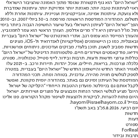
"ישראל היום" הוא גוף תקשורת שנוסד מתוך האמונה שהציבור הישראלי
ראוי לעיתונות טובה יותר, מאוזנת יותר ומדויקת יותר. עיתונות שמדברת
ולא צועקת. עיתונות אמינה, אובייקטיבית ועניינית. עיתונות אחרת וללא
תשלום. המהדורה המודפסת הראשונה פורסמה ב-30 ביולי 2007, וב-2010
הפך "ישראל היום" לעיתון הישראלי בעל שיעור החשיפה הגבוה ביותר בימי
חול. מו"ל העיתון היא ד"ר מרים אדלסון. העורך הראשי הוא עמר לחמנוביץ,
והעורך המייסד הוא עמוס רגב. אתרי האינטרנט של "ישראל היום" בעברית
ובאנגלית, כמו כן היישומונים (אפליקציות) לאנדרואיד ול-iOS, מציגים
חדשות מסביב לשעון, תוכן בלעדי, מבזקים ועדכונים, ניתוחים ופרשנויות,
וידיאו, פודקאסטים ושידורים חיים. פלטפורמות הדיגיטל של "ישראל היום"
כוללות ערוצי חדשות ודעות, תרבות ובידור, לייף סטייל, טכנולוגיה, ספורט,
כלכלה וצרכנות, בריאות, חיילים, אוכל, יהדות, תיירות ורכב. ב-2021 עלו
לאוויר האתר החדש והיישומון החדש של "ישראל היום" בעברית, במטרה
לספק לגולשים חוויה מהירה, עדכנית, בטוחה ונוחה. תכני המהדורה
המודפסת של העיתון זמינים גם באתר, במהדורה יומית מקוונת, ואפשר
לקבל אותם גם בניוזלטר. מועדון ההטבות הייחודי "הקליקה של ישראל
היום" מציע לגולשי האתר הנחות ומבצעים על מוצרים ושירותים. ישראל
היום פתוח להערות, לביקורת ולהצעות לשיפור מקהל הקוראים. פנו אלינו
במייל hayom@israelhayom.co.il.
יום רביעי, 5.8.2026
כ"ב באב תשפ"ו
חדשות
דעות
ספורט
ForReal
תרבות ובידור