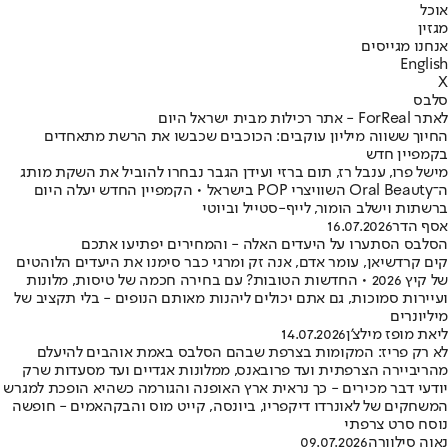
אוכל
מגזין
אנחנו מגייסים
English
X
סלבס
לאתר ForReal - אתר רכילות מבית ישראל היום
החיוך ששווה מיליון עוקבים: הכוכבים שכבשו את הרשת מתאחדים
בקמפיין חדש
מישל פרו, ענבל רז, תום ברזי ועידן הגבר נבחרו להוביל את השקת מותג
ה־Oral Beauty השוויצרי POP בישראל • הקמפיין החדש יעלה היום
ברשתות וישלב הומור, לייף-סטייל וביוטי
אסף הדר
16.07.2026
הסלבס הסתערו על היעדים האלה - והמחירים יפתיעו אתכם
קים קרדשיאן, עומר אדם, אנה זק ומרגי כבר סימנו את היעדים הלוהטים
של קיץ 2026 • החדשות הטובות? עם בחירה חכמה של טיסות, מלונות
ועיירות סמוכות, גם אתם יכולים ליהנות מאותם הנופים - בלי תקציב של
מיליונרים
ליאת מופז מילצ'ן
14.07.2026
לא רק פריז: המקומות בצרפת שבהם הסלבס באמת אוהבים להיעלם
מהריביירה הצרפתית ועד פרובאנס, ממלונות אגדיים ועד מסעדות שרק
יודעי דבר מכירים - כך נראית ארץ האופנה והגורמה כשהיא הופכת למגרש
המשחקים של לאונרדו דיקפריו, ביונסה, קייט מוס והבקהאמים - חופשה
נוסח סרט צרפתי
נאוה סילוורה
09.07.2026