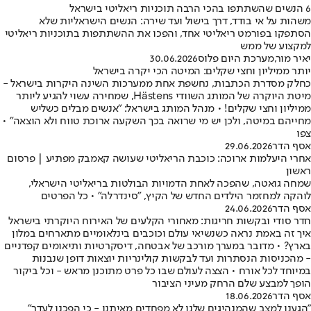
6 הנשים שהשתתפו בהכי הרבה תוכניות ריאליטי בישראל
משהות על אי בודד, דרך בישול ועד שירה: הנשים הישראליות שלא
הסתפקו בפורמט ריאליטי אחד, והפכו את ההשתתפות בתוכניות ריאליטי
למקצוע של ממש
יאיר מור
,
מערכת היום פלוס
30.06.2026
יותר ממיליון וחצי שקלים: המיטה הכי יקרה בישראל
כחלק מסדרת הכתבות, נחשפת אחת ממערכות השינה היקרות בישראל -
מיטת היוקרה של המותג השוודי Hästens, שמחירה עשוי להגיע ליותר
ממיליון וחצי שקלים! • מנהל המותג בישראל: "אנשים מבלים כשליש
מחייהם במיטה, ולכן יש מי שרואה בכך השקעה ארוכת טווח ולא הוצאה" •
צפו
אסף הדר
29.06.2026
אחרי היעלמות ארוכה: כוכבת הריאליטי שעושה קאמבק מפתיע | פרסום
ראשון
שמחה גואטה, שהפכה לאחת הדמויות הבולטות בריאליטי הישראלי,
לוהקה למחזמר הילדים החדש של הקיץ, "סינדרלה" • כל הפרטים
אסף הדר
24.06.2026
חדר סודי ובקשות חריגות: מאחורי הקלעים של האירוח היוקרתי בישראל
איך זה באמת נראה כשנשיאי עולם וכוכבים בינלאומיים מתארחים במלון
בארץ? • מדובר במערך מורכב של אבטחה, דיסקרטיות ותיאומים קפדניים
- מהכניסות הנסתרות ועד לבקשות קולינריות יוצאות דופן שנבנות
במיוחד לכל אורח • הצצה לעולם שבו כל פרט מתוכנן מראש - וכל ביקור
הופך למבצע שלם הרחק מעיני הציבור
אסף הדר
18.06.2026
"הגענו למצב שהמנהיגים שלנו לא מפחדים מאיתנו - כי הפכנו לעדר"