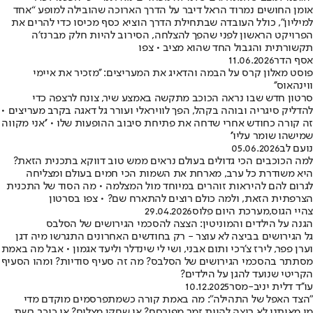
אומן החושים נמרוד הראל דיבר על הדרך הארוכה שהובילה למופע “אחד
למיליון”, כולל העובדה שבתחילת הדרך הוציא כסף מכיסו כדי להרים את
הפרויקט הראשון לפני שהפך להצלחה, הסירוב להיות חלק מברנז’ה
תקשורתית והגבול החד שהוא מציב • צפו
אסף הדר
11.06.2026
פוסט מאלון קרס על הבמה והדאיג את המעריצים: ''מזכיר את איימי
ווינהאוס''
סרטון חדש שבו נראה הכוכב מתקשה באמצע שיר, צונח לרצפה כדי
להדליק סיגריה ובוהה בקהל, הפך לוויראלי ועורר גל דאגה בקרב מעריצים •
זה קורה כחודש אחרי שדחה את פתיחת סיבוב ההופעות שלו • ''אני מקווה
שמישהו שומר עליו''
נועם לב
05.06.2026
למה הכוכבים הכי גדולים בעולם נראים ממש טוב דווקא בתכנית הזאת?
היא משודרת כל ערב, מארחת את השמות הכי חמים בעולם ומצליחה
לגרום להם להיראות זוהרים במיוחד מול המצלמה • מה הסוד של התכנית
הצרפתית הזאת, ולמה כולם רוצים להתארח שם? • צפו בסרטון
צהיי הגוס
,
מערכת היום פלוס
29.04.2026
הגנה על הילדים והמוניטין: הצצה להסכמי הגירושים של הסלבס
גל הגירושים בביצה לא עוצר - רק בחודשים האחרונים התגרשו מיה דגן
וערן פפר, לירז צ'רכי ותום אבני, ושי לי שינדלר וליעד אגמון • אבל מה באמת
מסתתר בהסכמי הגירושים של הסלבס? מה זה סעיף סודיות? ומהו הסעיף
הקריטי שנועד להגן על הילדים?
עו''ד דלית יניב-מסר
10.12.2025
״הצד האפל של התהילה": מה באמת קורה כשמתפרסמים מוקדם מדי
מי מאיתנו לא רוצה להיות זמר מפורסם? או שחקן מצליח? או כוכב רשת