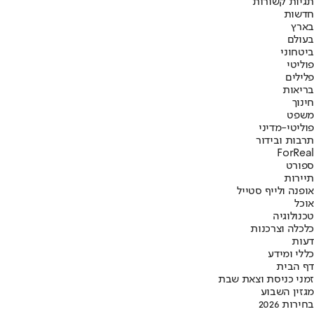
תגיות קשורות
חדשות
בארץ
בעולם
ביטחוני
פוליטי
פלילים
בריאות
חינוך
משפט
פוליטי-מדיני
תרבות ובידור
ForReal
ספורט
תיירות
אופנה ולייף סטייל
אוכל
טכנולוגיה
כלכלה וצרכנות
דעות
כללי ומידע
דף הבית
זמני כניסת וצאת שבת
מגזין השבוע
בחירות 2026