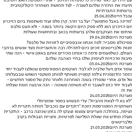
עם הילדים, לאור סגירת כל מוסדות החינוך • אחרי הפסקת האש, הסלבס
תיעדו את החזרה שלהם לשגרה - לצד תחושת השחרור הקולקטיבית
ברשתות החברתיות
ענבל חייט
25.06.2025
"מדינה באבל מתמשך": יעל בר זוהר, קרן פלס ועוד משתפות ביום הזיכרון
יום הזיכרון הוא ללא ספק היום הקשה ביותר בשנה - ולא מעט סלבס
שיתפו את העוקבים שלהן ברשתות בכאב ובתחושות שעולות
מערכת היום
29.04.2025
פסיכולוג מסביר: למה אנחנו אובססיביים לזוגיות של סלבס?
זוגות סלבריטאים זוכים כיום לתהילה רבה והתעניינות מצד אנשים ברחבי
העולם, כשלפעמים נדמה כי אנחנו מכירים אותם באופן אישי • הנה שתי
סיבות מרכזיות לעיסוק שלנו בחיי האהבה שלהם
מערכת היום
03.04.2025
עומר אדם ויעל שלביה לא לבד: האקסים המפורסמים שנאלצו לעבוד יחד
הזמר והדוגמנית צילמו קמפיין משותף למותג משקפי השמש שבבעלותו
של אדם, אחרי שנפרדו בשנה האחרונה ולאחר נתק של מספר חודשים •
לעבוד יחד כזוג לשעבר זו לא משימה פשוטה - הנה ארבעה זוגות שצלחו
את זה
מערכת היום
24.03.2025
"לא בא לי לצאת מהבית": עדי חבשוש במסר אמוציונלי
השחקנית המפורסמת וזוכת "רוקדים עם כוכבים" חוותה תקרית לא
נעימה, במהלכה מעריצים צפצפו וצעקו לה בזמן שנהגה ברכב • התקרית
מעלה מחדש את שאלת הפלישה לפרטיות, וחציית הגבולות בקרב
סלבריטאים
מערכת היום
21.03.2025