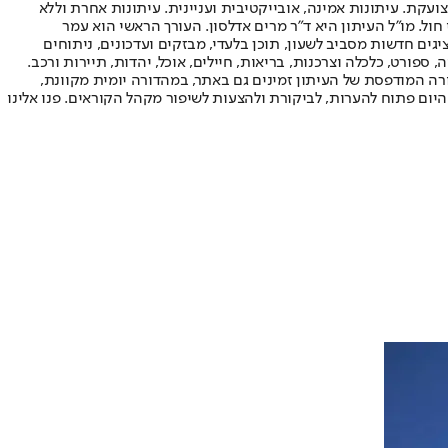
ועקת. עיתונות אמינה, אובייקטיבית ועניינית. עיתונות אחרת וללא
עור החשיפה הגבוה ביותר בימי חול. מו"ל העיתון היא ד"ר מרים אדלסון. העורך הראשי הוא עמר
 והעורך המייסד הוא עמוס רגב. אתרי האינטרנט של "ישראל היום" בעברית ובאנגלית, כמו כן היישומונים (אפליקציות) לאנדרואיד ול-iOS, מציגים חדשות מסביב לשעון, תוכן בלעדי, מבזקים ועדכונים, ניתוחים
, ספורט, כלכלה וצרכנות, בריאות, חיילים, אוכל, יהדות, תיירות ורכב.
דורה המודפסת של העיתון זמינים גם באתר, במהדורה יומית מקוונת,
היום פתוח להערות, לביקורת ולהצעות לשיפור מקהל הקוראים. פנו אלינו