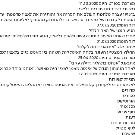
מערכת ספורט היום
11.10.2020
כששדי העבר מתעוררים בלאציו
הספיקו לקבוצה של סימונה אינזאגי כדי להתנתק מהמרוץ לאליפות איטליה
דור הופמן
07.07.2020
הגיע הזמן של האח הגדול
אחרי שאחיו הצעיר סימונה עשה פלאים בלאציו, הגיע תורו של פיליפו אי
דור הופמן
01.07.2020
אימובילה: "אינזאגי דומה לקלופ"
החלוץ המצטיין העונה בליגה האיטלקית השווה בין מאמנו כיום בלאציו למ
מערכת ספורט היום
25.04.2020
אינזאגי: "אנחנו בתהליך גדילה עקבי"
לאחר הניצחון הגדול על אינטר, מאמן לאציו היה מאושר: "אנחנו ביחד כבר א
מערכת ספורט היום
17.02.2020
תגיות קשורות
לאציו
אינטר
מילאן
יורגן קלופ
פיליפו אינזאגי
פפ גווארדיולה
הליגה האיטלקית
ס
מדורים
ספורט
הורוסקופ
מזג אויר
סוף שבוע
דעות
תרבות ובידור
לייף סטייל
שישבת