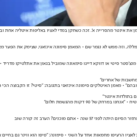
ם מנצ'סטר סיטי או דווקא דייגו סימאונה שמוביל בגאון את אתלטיקו מדר
במחשבות של אחרים"
ובהם" • מאמן האיטלקים סימונה אינזאגי בתגובה: "סיטי? זו הקבוצה הכי 
ם בתולדות אינטר"
 אתם מוכנים? הערב זה קורה שוב
לאציו הרעיפו מחמאות אחד על השני • סימונה: "פיפו הוא ווינר גם בחיים 