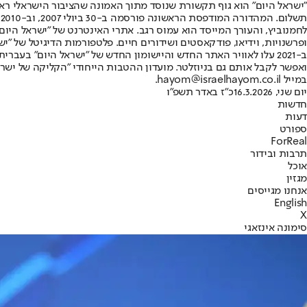
"ישראל היום" הוא גוף תקשורת שנוסד מתוך האמונה שהציבור הישראלי ראוי 
ת
ופרשנויות, וידיאו, פודקאסטים ושידורים חיים. פלטפורמות הדיגיטל של "ישרא
ב-2021 עלו לאוויר האתר החדש והיישומון החדש של "ישראל היום" בע
ואפשר לקבל אותם גם בניוזלטר. מועדון ההטבות הייחודי "הקליקה של ישרא
במייל hayom@israelhayom.co.il.
יום שני, 16.3.2026
כ"ז באדר תשפ"ו
חדשות
דעות
ספורט
ForReal
תרבות ובידור
אוכל
מגזין
אנחנו מגייסים
English
X
סימונה אינזאגי