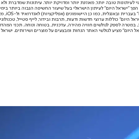
לעיתונות טובה יותר, מאוזנת יותר ומדויקת יותר. עיתונות שמדברת ולא צ
שלום. המהדורה המודפסת הראשונה פורסמה ב-30 ביולי 2007, וב-2010 הפך "ישראל היום" לעיתון הישראלי בעל שי
לחמנוביץ,
ל היום" כוללות ערוצי חדשות ודעות, תרבות ובידור, לייף סטייל, טכנולוגיה
ברית, במטרה לספק לגולשים חוויה מהירה, עדכנית, בטוחה ונוחה. תכני המה
ל היום" מציע לגולשי האתר הנחות ומבצעים על מוצרים ושירותים. ישראל 