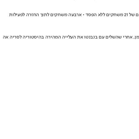
ב־1915 עצרה מלחמת העולם את הסריה אה והותירה את לאציו מדממת, עד היום • בחודש מארס האחרון היתה זו מגיפת הקורונה שקטעה לה מומנטום של 21 משחקים ללא הפסד • ארבעה משחקים לתוך החזרה לפעילות
אמן, אחרי שהשלים עם בנבנטו את העלייה המהירה בהיסטוריה לסריה אה