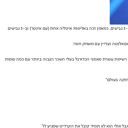
סימונה אינזאגי (נולד ב-1976) הוא כדורגלן עבר ומאמן כדורגל איטלקי המאמן את אינטר מהסרייה א'. זכה כשחקן במדי לאציו באליפות איטליה אחת וב-3 גביעים. כמאמן זכה באליפות איטליה אחת (עם אינטר) וב-3 גביעים
יד • רשימת עשרת מאמני הכדורגל בעלי השכר הגבוה ביותר עם כמה שמות
חזקה בעולם"
אבל אולי הוא לא תמיד קיבל את הקרדיט שמגיע לו"