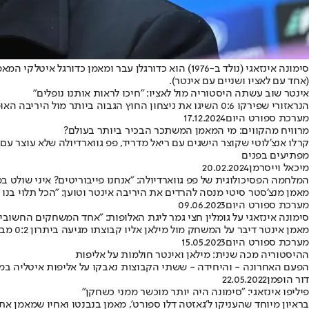
(אחד עם לאציו ושניים עם אינטר).
אינטר שוב עשתה היסטוריה מול לאציו: "חיכו לראות אותנו נופלים"
הנראזורי שפירקו 0:6 השיגו את ניצחון החוץ הגבוה ביותר מול היריבה האומללה, וזה ממש לא נגמר שם • המאמן סימונה אינזאגי, שצימק את הפער מאטאלנטה ועדיין עם משחק חסר:
מערכת ספורט היום
17.12.2024
מרוויח מהקווים: מי המאמן המשתכר הבכיר ביותר בעולם?
קרלו אנצ'לוטי שקוצר הישגים עם ריאל מדריד, פפ גווארדיולה שלא עוצר ע
מפתיעים בפנים
מיכאל וייסרמן
20.02.2024
המלחמה הפסיכולוגית של פפ גווארדיולה: "אנחנו פייבוריטים? איני שולט 
מאמן מנצ'סטר סיטי מנסה להרדים את היריבה אינטר וטוען: "הכל תלוי בנו 
מערכת ספורט היום
09.06.2023
סימונה אינזאגי על גומלין חצי גמר ליגת האלופות: "אחד המשחקים החשובי
מאמן אינטר דיבר על המשחק מול מילאן אליו קבוצתו מגיעה ביתרון 0:2 מבטיח • "אנחנו במרחק של 90 דקות מהגשמת חלום"
מערכת ספורט היום
15.05.2023
ההיסטוריה מכה שנית: מילאן ואינטר חולמות על אליפות
הפעם האחרונה - והיחידה - ששתי הקבוצות נאבקו על אליפות איטליה במחזור הסיום היתה לפני 57 שנה •
דור הופמן
22.05.2022
פיליפו אינזאגי: "סימונה היה יותר מוכשר ממני כשחקן"
בראיון מיוחד שהעניקו ל'גאזטה דלו ספורט', מאמן בנבנטו ואחיו שמאמן את 