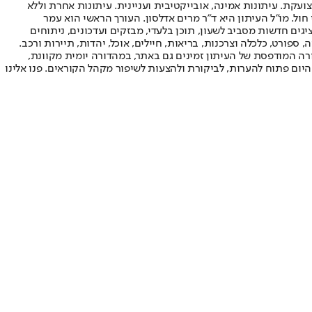
ועקת. עיתונות אמינה, אובייקטיבית ועניינית. עיתונות אחרת וללא
עור החשיפה הגבוה ביותר בימי חול. מו"ל העיתון היא ד"ר מרים אדלסון. העורך הראשי הוא עמר
 והעורך המייסד הוא עמוס רגב. אתרי האינטרנט של "ישראל היום" בעברית ובאנגלית, כמו כן היישומונים (אפליקציות) לאנדרואיד ול-iOS, מציגים חדשות מסביב לשעון, תוכן בלעדי, מבזקים ועדכונים, ניתוחים
, ספורט, כלכלה וצרכנות, בריאות, חיילים, אוכל, יהדות, תיירות ורכב.
דורה המודפסת של העיתון זמינים גם באתר, במהדורה יומית מקוונת,
היום פתוח להערות, לביקורת ולהצעות לשיפור מקהל הקוראים. פנו אלינו