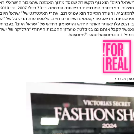
"ישראל היום" הוא גוף תקשורת שנוסד מתוך האמונה שהציבור הישראלי ראוי 
ת
ופרשנויות, וידיאו, פודקאסטים ושידורים חיים. פלטפורמות הדיגיטל של "ישרא
ב-2021 עלו לאוויר האתר החדש והיישומון החדש של "ישראל היום" בע
ואפשר לקבל אותם גם בניוזלטר. מועדון ההטבות הייחודי "הקליקה של ישרא
במייל hayom@israelhayom.co.il.
סאן מזרחי