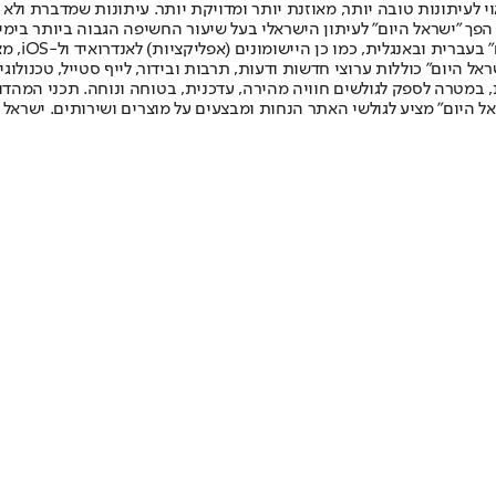
לעיתונות טובה יותר, מאוזנת יותר ומדויקת יותר. עיתונות שמדברת ולא צ
שלום. המהדורה המודפסת הראשונה פורסמה ב-30 ביולי 2007, וב-2010 הפך "ישראל היום" לעיתון הישראלי בעל שי
לחמנוביץ,
ל היום" כוללות ערוצי חדשות ודעות, תרבות ובידור, לייף סטייל, טכנולוגיה
ברית, במטרה לספק לגולשים חוויה מהירה, עדכנית, בטוחה ונוחה. תכני המה
ל היום" מציע לגולשי האתר הנחות ומבצעים על מוצרים ושירותים. ישראל 