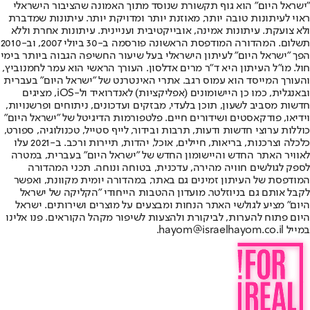
"ישראל היום" הוא גוף תקשורת שנוסד מתוך האמונה שהציבור הישראלי
ראוי לעיתונות טובה יותר, מאוזנת יותר ומדויקת יותר. עיתונות שמדברת
ולא צועקת. עיתונות אמינה, אובייקטיבית ועניינית. עיתונות אחרת וללא
תשלום. המהדורה המודפסת הראשונה פורסמה ב-30 ביולי 2007, וב-2010
הפך "ישראל היום" לעיתון הישראלי בעל שיעור החשיפה הגבוה ביותר בימי
חול. מו"ל העיתון היא ד"ר מרים אדלסון. העורך הראשי הוא עמר לחמנוביץ,
והעורך המייסד הוא עמוס רגב. אתרי האינטרנט של "ישראל היום" בעברית
ובאנגלית, כמו כן היישומונים (אפליקציות) לאנדרואיד ול-iOS, מציגים
חדשות מסביב לשעון, תוכן בלעדי, מבזקים ועדכונים, ניתוחים ופרשנויות,
וידיאו, פודקאסטים ושידורים חיים. פלטפורמות הדיגיטל של "ישראל היום"
כוללות ערוצי חדשות ודעות, תרבות ובידור, לייף סטייל, טכנולוגיה, ספורט,
כלכלה וצרכנות, בריאות, חיילים, אוכל, יהדות, תיירות ורכב. ב-2021 עלו
לאוויר האתר החדש והיישומון החדש של "ישראל היום" בעברית, במטרה
לספק לגולשים חוויה מהירה, עדכנית, בטוחה ונוחה. תכני המהדורה
המודפסת של העיתון זמינים גם באתר, במהדורה יומית מקוונת, ואפשר
לקבל אותם גם בניוזלטר. מועדון ההטבות הייחודי "הקליקה של ישראל
היום" מציע לגולשי האתר הנחות ומבצעים על מוצרים ושירותים. ישראל
היום פתוח להערות, לביקורת ולהצעות לשיפור מקהל הקוראים. פנו אלינו
במייל hayom@israelhayom.co.il.