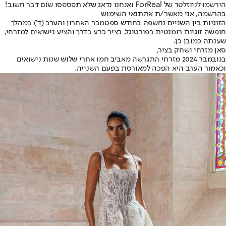
הירשמו לניוזלטר של ForReal ואנחנו נדאג שלא תפספסו שום דבר חשוב!
בהרשמה, אני מאשר/ת את
תנאי השימוש
הזוגיות בין השניים נחשפה בחודש ספטמבר האחרון והערב (ד') במהלך
חופשה זוגיות רומנטית בפורטוגל, בציר כרע בדרך והציע נישואים למזרחי,
שענתה כמובן כן.
סאן מזרחי ושחק בציר,
בנובמבר 2024 מזרחי התגרשה מאביב חמו אחרי שלוש שנות נישואים
וכאמור הערב היא הפכה למאורסת בפעם השנייה.