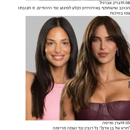
19:08
ברק אברגיל
הכוכב שישתתף באירוויזיון נקלע לפיגוע נגד היהודים. זו תגובתו
צפו בוויכוח
19:03
ערן סויסה
"חרא של בן אדם": גל רובין נגד נעמה מריומה