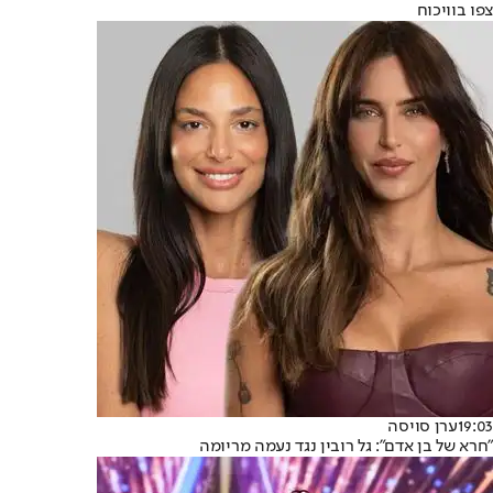
צפו בוויכוח
19:03
ערן סויסה
"חרא של בן אדם": גל רובין נגד נעמה מריומה