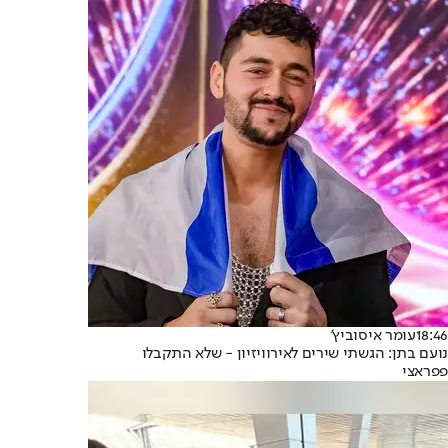
18:46
עומר איסוביץ'
נועם בתן: הגשתי שירים לאירוויזיון - שלא התקבלו
פפראצי