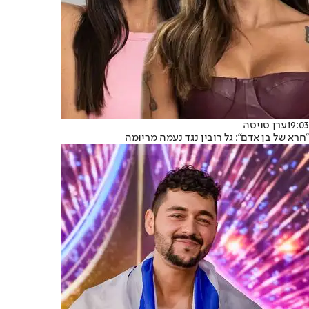
19:03
ערן סויסה
"חרא של בן אדם": גל רובין נגד נעמה מריומה