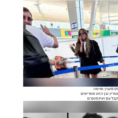
15:01
ערן סויסה
נסרין ובן הזוג ממריאים
קבל עם ואינסטגרם