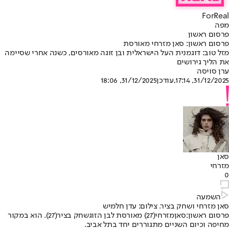
ForReal
מפה
פרסום ראשון
פרסום ראשון: סאן מזרחי מאורסת
מזל טוב: דוגמנית העל הישראלית ובן זוגה מאורסים, כשנה אחרי שסיימה
את הליך גירושים
ערן סויסה
31/12/2025, 17:14
,עודכן
31/12/2025, 18:06
סאן
מזרחי
0
השמעה
סאן מזרחי ושחק בציר. צילום: עדן חלמיש
פרסום ראשון:
סאן
מזרחי
(27) מאורסת לבן הזוג
שחק בציר
(27). הוא במקור
מחיפה וכיום השניים מתגוררים יחד בתל אביב.