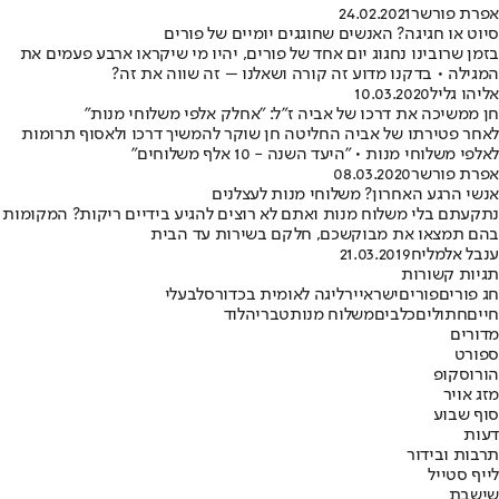
אפרת פורשר
24.02.2021
סיוט או חגיגה? האנשים שחוגגים יומיים של פורים
בזמן שרובינו נחגוג יום אחד של פורים, יהיו מי שיקראו ארבע פעמים את
המגילה • בדקנו מדוע זה קורה ושאלנו – זה שווה את זה?
אליהו גליל
10.03.2020
חן ממשיכה את דרכו של אביה ז"ל: "אחלק אלפי משלוחי מנות"
לאחר פטירתו של אביה החליטה חן שוקר להמשיך דרכו ולאסוף תרומות
לאלפי משלוחי מנות • "היעד השנה - 10 אלף משלוחים"
אפרת פורשר
08.03.2020
אנשי הרגע האחרון? משלוחי מנות לעצלנים
נתקעתם בלי משלוח מנות ואתם לא רוצים להגיע בידיים ריקות? המקומות
בהם תמצאו את מבוקשכם, חלקם בשירות עד הבית
ענבל אלמליח
21.03.2019
תגיות קשורות
חג פורים
פורים
ישראייר
ליגה לאומית בכדורסל
בעלי
חיים
חתולים
כלבים
משלוח מנות
טבריה
לוד
מדורים
ספורט
הורוסקופ
מזג אויר
סוף שבוע
דעות
תרבות ובידור
לייף סטייל
שישבת