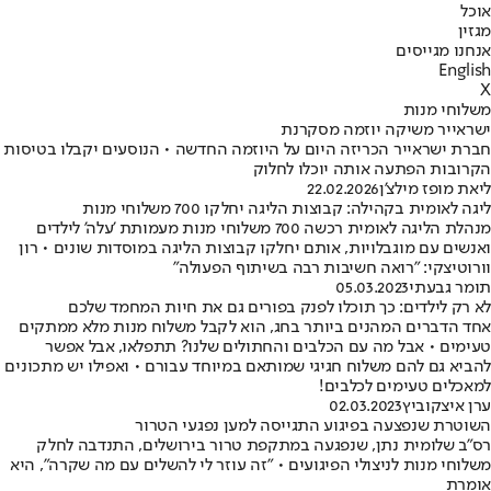
אוכל
מגזין
אנחנו מגייסים
English
X
משלוחי מנות
ישראייר משיקה יוזמה מסקרנת
חברת ישראייר הכריזה היום על היוזמה החדשה • הנוסעים יקבלו בטיסות
הקרובות הפתעה אותה יוכלו לחלוק
ליאת מופז מילצ'ן
22.02.2026
ליגה לאומית בקהילה: קבוצות הליגה יחלקו 700 משלוחי מנות
מנהלת הליגה לאומית רכשה 700 משלוחי מנות מעמותת 'עלה' לילדים
ואנשים עם מוגבלויות, אותם יחלקו קבוצות הליגה במוסדות שונים • רון
וורוטיצקי: "רואה חשיבות רבה בשיתוף הפעולה"
תומר גבעתי
05.03.2023
לא רק לילדים: כך תוכלו לפנק בפורים גם את חיות המחמד שלכם
אחד הדברים המהנים ביותר בחג, הוא לקבל משלוח מנות מלא ממתקים
טעימים • אבל מה עם הכלבים והחתולים שלנו? תתפלאו, אבל אפשר
להביא גם להם משלוח חגיגי שמותאם במיוחד עבורם • ואפילו יש מתכונים
למאכלים טעימים לכלבים!
ערן איצקוביץ
02.03.2023
השוטרת שנפצעה בפיגוע התגייסה למען נפגעי הטרור
רס"ב שלומית נתן, שנפגעה במתקפת טרור בירושלים, התנדבה לחלק
משלוחי מנות לניצולי הפיגועים • "זה עוזר לי להשלים עם מה שקרה", היא
אומרת