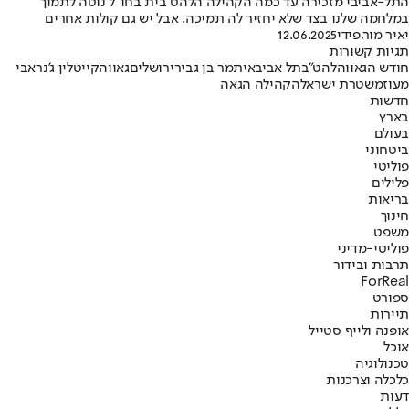
התל-אביבי מזכירה עד כמה הקהילה הלהט"בית בחו"ל נוטה לתמוך
במלחמה שלנו בצד שלא יחזיר לה תמיכה. אבל יש גם קולות אחרים
יאיר מור
,
פידי
12.06.2025
תגיות קשורות
חודש הגאווה
להט"ב
תל אביב
איתמר בן גביר
ירושלים
גאווה
קייטלין ג'נר
אבי
מעוז
משטרת ישראל
הקהילה הגאה
חדשות
בארץ
בעולם
ביטחוני
פוליטי
פלילים
בריאות
חינוך
משפט
פוליטי-מדיני
תרבות ובידור
ForReal
ספורט
תיירות
אופנה ולייף סטייל
אוכל
טכנולוגיה
כלכלה וצרכנות
דעות