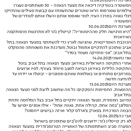
מערכת היום
12.08.2025
המשטרה בטורקיה דיכאה את מצעד הגאווה - 30 משתתפים נעצרו
צילומים שפורסמו הראו שוטרים שהתעמתו עם קבוצת פעילים שהחזיקו
דגלי גאווה במרכז העיר, לפני שאספו אותם והעלו אותם לטנדרים של
המשטרה
מערכת היום
30.06.2025
"היא מרגישה חלק מההיסטוריה": קייטלין ג'נר לא מתרגשת מהמתקפה
האיראנית
הכוכבת האמריקאית, שהגיעה לארץ כדי להשתתף במצעד הגאווה בתל
אביב שתוכנן להתקיים אתמול ובוטל, מעדכנת את משפחתה מהמקלט
בתל אביב: "אני מחזיקה מעמד בסדר"
שני נחשוני
14.06.2025
אחרי התקיפה הישראלית באיראן: מצעד הגאווה בתל אביב בוטל
התקיפה הלילית באיראן הביאה למצב מיוחד בעורף, לפיו ארועים
במרחבים פתוחים או באולמות שאינם ממוגנים - יבוטלו או יידחו עד
להודעה חדשה
מערכת היום
13.06.2025
ההופעות, החסימות והפקקים: כל מה שחשוב לדעת לפני מצעד הגאווה
בתל אביב
כמיטב המסורת, מצעד הגאווה יתקיים בתל אביב בצל המלחמה ותחת
הסלוגן "במה אחת, קהילה אחת, גאווה אחת" • אילו אמנים יופיעו על
הבמה המרכזית בפארק צ'ארלס קלור ואיזה כבישים ייחסמו?
אבי כהן
12.06.2025
לא רק קייטלין ג’נר: ידוענים להט"בים שתומכים בישראל
הסערה סביב השתתפותה של האושייה הטרנסג’נדרית במצעד הגאווה