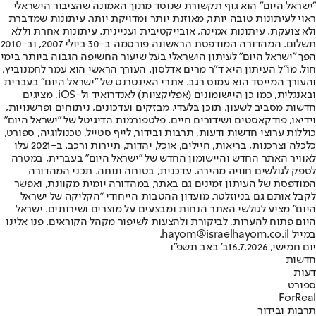
"ישראל היום" הוא גוף תקשורת שנוסד מתוך האמונה שהציבור הישראלי
ראוי לעיתונות טובה יותר, מאוזנת יותר ומדויקת יותר. עיתונות שמדברת
ולא צועקת. עיתונות אמינה, אובייקטיבית ועניינית. עיתונות אחרת וללא
תשלום. המהדורה המודפסת הראשונה פורסמה ב-30 ביולי 2007, וב-2010
הפך "ישראל היום" לעיתון הישראלי בעל שיעור החשיפה הגבוה ביותר בימי
חול. מו"ל העיתון היא ד"ר מרים אדלסון. העורך הראשי הוא עמר לחמנוביץ,
והעורך המייסד הוא עמוס רגב. אתרי האינטרנט של "ישראל היום" בעברית
ובאנגלית, כמו כן היישומונים (אפליקציות) לאנדרואיד ול-iOS, מציגים
חדשות מסביב לשעון, תוכן בלעדי, מבזקים ועדכונים, ניתוחים ופרשנויות,
וידיאו, פודקאסטים ושידורים חיים. פלטפורמות הדיגיטל של "ישראל היום"
כוללות ערוצי חדשות ודעות, תרבות ובידור, לייף סטייל, טכנולוגיה, ספורט,
כלכלה וצרכנות, בריאות, חיילים, אוכל, יהדות, תיירות ורכב. ב-2021 עלו
לאוויר האתר החדש והיישומון החדש של "ישראל היום" בעברית, במטרה
לספק לגולשים חוויה מהירה, עדכנית, בטוחה ונוחה. תכני המהדורה
המודפסת של העיתון זמינים גם באתר, במהדורה יומית מקוונת, ואפשר
לקבל אותם גם בניוזלטר. מועדון ההטבות הייחודי "הקליקה של ישראל
היום" מציע לגולשי האתר הנחות ומבצעים על מוצרים ושירותים. ישראל
היום פתוח להערות, לביקורת ולהצעות לשיפור מקהל הקוראים. פנו אלינו
במייל hayom@israelhayom.co.il.
יום חמישי, 16.7.2026
ב' באב תשפ"ו
חדשות
דעות
ספורט
ForReal
תרבות ובידור