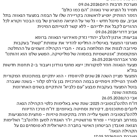
מערכת תרבות היום
09.06.2026
תמיר גל הוציא שיר גאווה: "הם כמו כולם"
הזמר הוותיק יופיע לראשונה בקריירה שלו על הבמה במצעד הגאווה בתל
אביב, עם סינגל חדש • גל שר על היציאה מהארון של בנו הבכור וקורא לכל
ההורים לקבל את ילדיהם - ללא קשר לנטייתם המינית
אביב דרורי
09.06.2026
צביעות: ארגון להט''ב יהודי נזרק מאירועי הגאווה ברומא
מארגני המצעד באיטליה החליטו להדיר את עמותת "קשת" בעקבות
סירובה לגנות את המלחמה בעזה • חברי הקהילה זועמים על ההחלטה
המקוממת: "אנטישמיות במסווה של פוליטיקה, הפשע שלנו הוא זהותנו"
סהר אברהמי
26.05.2026
מצעד הגאווה חוזר למקורות: ייצא מחוף גורדון ויעבור ב-2 תחנות חדשות
בת"א
המצעד מציין השנה 28 שנים להיווסדו • הוא יתקיים במתכונתו המקורית
לאורך הטיילת ויסתיים בבמה המרכזית בגן צ'רלס קלור • בשנה שעברה
בוטל המצעד בעקבות מבצע "עם כלביא" והתקיים בשנים האחרונות
במתווה שונה
אבי כהן
26.05.2026
דו"ח הלהט"בופוביה 2025: שנת שיא באלימות כלפי הקהילה הגאה
לינצ'ים מתוכננים, דקירות וסחיטה באיומים: דו"ח מרכז הדיווח
ללהט"בופוביה חושף עלייה חדה בתקיפות פיזיות - מחצית מהפגיעות
במרחב הציבורי • נמרוד גורנשטיין, יו"ר האגודה למען הלהט"ב:" האלימות
הגואה ואובדן הביטחון האישי בחברה הישראלית לא פוסחים גם על
הקהילה הגאה"
מערכת היום
17.05.2026