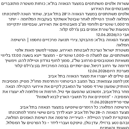
עשרות אלפים משתתפים במצעד הגאווה בת"א; כוחות משטרה מתוגברים
מאבטחים את האירוע
אלפים משתתפים במצעד הגאווה ה־28 בתל אביב, שחזר השנה למתכונתו
המלאה לאורך הטיילת לאחר שבוטל אשתקד בעקבות המלחמה • יותר
מ־1,000 שוטרים ולוחמי מג"ב מאבטחים את האירוע, שבסיומו יתקיימו
הופעות של שורת אמנים בגן צ'רלס קלור.
אבי כהן
12.06.2026
מצעד הגאווה בת"א: מהבוקר, צירי תנועה מרכזיים נחסמו | הרשימה
המלאה
משטרת ישראל נערכת לאבטחת האירוע, שצפוי למשוך מאות אלפי
משתתפים, עם למעלה מ-1,000 שוטרים • המצעד ייצא בשעה 13:00 בליווי
משאיות ואוטובוסים מרחוב של"ג, סמוך לחוף גורדון וטיילת להט, וימשיך
דרומה עד רחוב דניאל, שם יסתיים בבמה המרכזית בגן צ'רלס קלור
מערכת היום
12.06.2026
גם טילים לא יעצרו את מצעד הגאווה בתל אביב
זמן לחגוג עצמאות: בצל המצב הביטחוני והחרמות מחו"ל, מפיק המסיבות
הוותיק שמעון שירזי מספר על המאבק לקיים את אירועי הקהילה הגאה
מחר בתל אביב, ומשוכנע שהפעם אף טיל, חרמות או מלחמה לא יעצרו את
המסיבה • "מזמינים את כל תושבי הארץ לבוא לשמוח"
עמי פרידמן
11.06.2026
הרשימה המלאה: כל הזמרים שיופיעו במצעד הגאווה בתל אביב
מצעד הגאווה ה-28 של תל אביב יוצא לדרך ביום שישי וחוזר למתכונתו
המקורית לאורך הטיילת • העירייה פרסמה את רשימת האמנים המלאה,
ובהם נטע ברזילי, עדן גולן, טיפקס ועברי לידר • כל הפרטים על המסלול,
השעות והאמנים