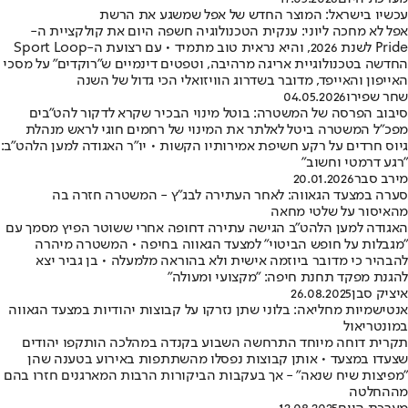
עכשיו בישראל: המוצר החדש של אפל שמשגע את הרשת
אפל לא מחכה ליוני: ענקית הטכנולוגיה חשפה היום את קולקציית ה-
Pride לשנת 2026, והיא נראית טוב מתמיד • עם רצועת ה-Sport Loop
החדשה בטכנולוגיית אריגה מרהיבה, וטפטים דינמיים ש"רוקדים" על מסכי
האייפון והאייפד, מדובר בשדרוג הוויזואלי הכי גדול של השנה
שחר שפירו
04.05.2026
סיבוב הפרסה של המשטרה: בוטל מינוי הבכיר שקרא לדקור להט"בים
מפכ"ל המשטרה ביטל לאלתר את המינוי של רחמים חוגי לראש מנהלת
גיוס חרדים על רקע חשיפת אמירותיו הקשות • יו"ר האגודה למען הלהט"ב:
״רגע דרמטי וחשוב"
מירב סבר
20.01.2026
סערה במצעד הגאווה: לאחר העתירה לבג"ץ - המשטרה חזרה בה
מהאיסור על שלטי מחאה
האגודה למען הלהט"ב הגישה עתירה דחופה אחרי ששוטר הפיץ מסמך עם
"מגבלות על חופש הביטוי" למצעד הגאווה בחיפה • המשטרה מיהרה
להבהיר כי מדובר ביוזמה אישית ולא בהוראה מלמעלה • בן גביר יצא
להגנת מפקד תחנת חיפה: "מקצועי ומעולה"
איציק סבן
26.08.2025
אנטישמיות מחליאה: בלוני שתן נזרקו על קבוצות יהודיות במצעד הגאווה
במונטריאול
תקרית דוחה מיוחד התרחשה השבוע בקנדה במהלכה הותקפו יהודים
שצעדו במצעד • אותן קבוצות נפסלו מהשתתפות באירוע בטענה שהן
"מפיצות שיח שנאה" - אך בעקבות הביקורות הרבות המארגנים חזרו בהם
מההחלטה