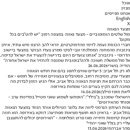
אוכל
מגזין
אנחנו מגייסים
English
X
מצעד הגאווה
מול שלטים הומופוביים - מצעד גאווה במצפה רמון: "יש להט"בים בכל
מקום"
חברי הכנסת נעמה לזימי מהדמוקרטים, יוראי להב הרצנו מיש עתיד, איתן
גינזבורג מהמחנה הממלכתי וגבי לסקי ממרצ צעדו הבוקר במצעד ביישוב
הדרומי • גינזבורג: "אנחנו צועדים היום בדרישה להצעיד את ישראל קדימה,
אל מול ממשלה חשוכה ולהט"בופובית שמנסה להחזיר את ישראל אחורה"
הודיה בושרי
26.06.2026
לא רק תל אביב: 5 יעדים שווים לחגוג בהם את חודש הגאווה
מצעדי ענק, מסיבות רחוב, פסטיבלים צבעוניים ואווירה של חופש • אם
כבר הכרתם את חגיגות הגאווה בתל אביב, אולי הגיע הזמן לבדוק מה
מחכה לכם הקיץ בערים הכי שמחות באירופה
ליאת מופז מילצ'ן
16.06.2026
הישראלי שמככב ב"בילד": "הופתעו לשמוע שאני מטייל במדינות ערב -
ופוחד מהאירופים"
צוות העיתון הגרמני ליווה את בלוגר הטיולים אוהד הנווד במצעד הגאווה
בתל אביב • בראיון הוא חושף מציאות מפתיעה: דווקא באירופה הוא חווה
דעות קדומות ודחייה מאז פרוץ המלחמה • "האירופים יכולים להתעצבן
עליי רק בגלל שאני יהודי"
סהר אברהמי
13.06.2026