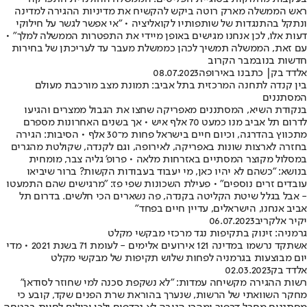
ראש הממשלה מארק רוטה ביקש להקשיח את מדיניות ההגירה למדינה
ונתקל בהתנגדות של שותפותיו לקואליציה • "אי אפשר לגשר על חילוקי
דעות אלו, לכן אנחנו מגישים באופן מיידי את התפטרות הממשלה למלך" •
עם זאת, הממשלה תמשיך לכהן כממשלת מעבר עד לעריכתן של בחירות
חדשות בנובמבר הקרוב
אלדד בק
| כתבנו באירופה
08.07.2023
בין קנדה לתחנה המרכזית בתל אביב: תמונת מצב מורכבת מעולם
המסתננים
בנקודת השיא, המסתננים מאפריקה שחצו את הגבול ממצרים והגיעו
לדרום תל אביב מנו כמעט 70 אלף איש • אך בשנים האחרונות מספרם
מתכווץ בהדרגה, וכיום חיים בישראל פחות מ־30 אלף • הסיבות: הגירה
בחזרה לארצות שונות באפריקה, לאירופה, וגם לקנדה, שקולטת מהגרים
במסלול מקוצר המסתיים באזרחות מלאה • פרופ' גליה צבר, מומחית
בנושא: "כשהם לא יהיו כאן, מי יעבוד בעבודות הקשות? ברור שיביאו
עובדים זרים נוספים" • פעילת השכונות שפי פז: "מרגישים שהם התמעטו
- אבל בגלל שיטת הקליטה בקנדה, פה נשארים הכי חלשים. בדרום תל
אביב אנחנו, הישראלים, עדיין חיים בפחד"
יקיר אלקריב
06.07.2023
גרמניה: זינוק בתקיפות נגד מרכזי מבקשי מקלט
אשתקד נרשמו במדינה 121 אירועים אלימים - לעומת 71 בשנת 2021 • מדי
יום מבוצעות בגרמניה לפחות שלוש תקיפות של מבקשי מקלט
אלדד בק
02.03.2023
רשות ההגירה מקשיחה עמדות: "לא נשקפת סכנה למי שחוזר לסודאן"
מחקר השוואתי של הרשות, שנערך בהוראת שרת הפנים שקד, קובע כי