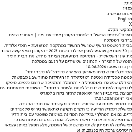
אוכל
מגזין
אנחנו מגייסים
English
X
מבקשי מקלט
סערת "עריפת הראש" בבלפסט: הקורבן איבד את עינו | מאחורי הזעם
ברחבי הממלכה
בבית המשפט נחשף שמו של החשוד במתקפה המזעזעת - חאדי אלודיד,
בן 30 מסודאן, שהגיע לצפון אירלנד בשנת 2023 • הקורבן נפצע קשה ואיבד
את עינו השמאלית • התקיפה המזעזעת הציתה מחדש את חבית חומר
הנפץ של ההגירה • הנתונים שמעידים על הזעם בממלכה
דין ברנדשטטר
10.06.2026
הכדורגלניות שברחו מאיראן בהצהרה נדירה: "לא נדבר יותר"
פטמה פסנדידה ואטפה רמזניזאדה הן היחידות מתוך שבע מבקשות
המקלט שנשארו באוסטרליה • "החמלה והתמיכה שהוצגו כלפינו, סיפקו
לנו תקווה לעתיד שבו נוכל לחיות ולשחק בבטחה" • השתיים מתאמנות עם
קבוצת בריסביין רואר ושואפות לחזור בקרוב למגרש
אבי רויזמן
17.04.2026
גם במחיר עימות עם אירופה: דנמרק מקשיחה את חוקי ההגירה
ממשלת דנמרק הודיעה כי תקדם חקיקה שתאפשר גירוש של אזרחים
זרים, גם אם המהלך יעמיד את המדינה בעימות משפטי עם בית הדין
האירופי לזכויות אדם • ראש הממשלה אמרה במסיבת עיתונאים כי
ממשלתה לא תמתין לשינוי פרשנות של האמנה, אלא תפעל באופן עצמאי
רויטרס
,
מערכת היום
31.01.2026