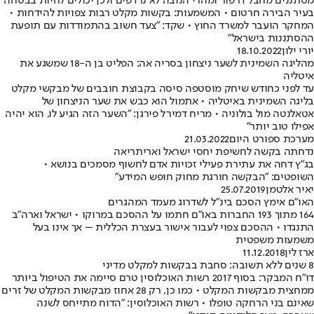
מסתננים מחבל דרפור ומהרי הנובה לא נרדפים ולכן יכולים לחיות בבטחה
בעיר הבירה חרטום • המשמעות: בקשות מקלט רבות צפויות להידחות •
המחקר הועבר למשרד החוץ • שקד: "צעד חשוב בהתמודדות עם תופעת
ההסתננות בישראל"
יורי ילון
18.10.2022
מהליגה השמינית לשער ניצחון בסריה אה: הפליט בן ה-18 שמשגע את
איטליה
עד לפני כחודש שיחק מוסטפה סיסה בקבוצת חובבים של מבקשי מקלט
בליגה השמינית באיטליה • אתמול הוא כבש את שער הניצחון של
אטאלנטה מול בולוניה • מריח דמירל פירגן: "השער הזה הגיע לו, הוא יהיה
אפילו טוב יותר"
מערכת ספורט היום
21.03.2022
נדחתה בקשה לחשיפת יחסי ישראל ואריתריאה
בג"ץ דחה את עתירת פעילי זכויות אדם לחשוף מסמכים בנושא •
השופטים: "הבקשה חורגת מחוק חופש המידע"
יאיר אלטמן
25.07.2019
האו"ם אימץ הסכם בינ"ל לשדרוג מעמד המהגרים
164 מתוך 193 החברות באו"ם חתמו על ההסכם במרוקו • ישראל וארה"ב
התנגדו • ההסכם צפוי לעבור אישור בעצרת הכללית – אך אינו בעל
משמעות משפטית
ארז לין
11.12.2018
8 שנים ללא תשובה: סחבת בבקשות למקלט מדיני
דו"ח המבקר: בסוף 2017 רשות האוכלוסין טרם סיימה את הטיפול ביותר
ממחצית מבקשות המקלט • כמו כן, רק 28 אחוז מבקשות המקלט של זרים
שאינם בני הרחקה טופלו • רשות האוכלוסין: "הדוח מתייחס לשנה