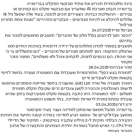
בינה מלאכותית תכריע את עתיד מבקשי המקלט בבריטניה
בריטניה תבחן מערכת AI שתעריך אם מבקשי מקלט הם קטינים או
בגירים • ההשלכות כבדות: הצעירים זוכים להגנה, בעוד אלה שמעל גיל 18
עלולים להיכלא או להיות מגורשים • מבקרים מזהירים: "טעות אחת תחרוץ
גורלות"
אביטל פריד
24.07.2025
"הכפר הפך לגיהנום בגלל מלון של מהגרים": תושבים מחפשים למכור את
בתיהם
תושבים בפאתי לונדון מתלוננים על ירידה דרמטית באיכות החיים מאז
שהמלון המקומי, הפך למתחם מגורים של מהגרים • "הם מתעללים בי כי
אני מהודו, הם נכנסים לחנות, לוקחים אוכל ולא משלמים", מספר מוכר
מקומי
סהר אברהמי
28.04.2025
"תמורת בצע כסף": מתורגמנית שעובדת עם המשטרה נעצרה בחשד לזיוף
בקשות מקלט לעובדים זרים
הוארך מעצרה של שרה סבן (48), שנעצרה בחשד שזייפה מסמכים שהוגשו
לרשות האוכלוסין וההגירה למען עובדים זרים שקיבלו מקלט תמורת
תשלום • לפי המשטרה היא כתבה בקשות מקלט מפוברקות בזמן שהיא
עובדת כמתורגמנית לרשויות המדינה, בתי משפט והמשטרה
ירון דורון
03.04.2025
בריטניה: מחבל חמאס שהסתנן למדינה נעצר בעיר מנצ'סטר
מוסעב עבדולקרים אל -גסאס הגיע למדינה בסירה קטנה ותיעד את חוויות
ההגירה הבלתי חוקית ל-2 מיליון עוקביו בטיקטוק • תחקיר של הדיילי
מייל גילה כי האיש מחבל בשורות יחידת הצמיגים והתבערה של ארגון
הטרור העזתי