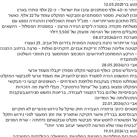
נטע בר
12.03.2025
יותר מ-40 אלף מסתננים עזבו את ישראל - כ-22 אלף נותרו בארץ
נכון לעכשיו, מספר המסתננים ומבקשי המקלט עומד על 22 אלף, כאשר
75% מתוכם מאריתריאה • מנכ"ל רשות האוכלוסין וההגירה נפגש עם
משלחת מקנדה במטרה לקדם הגירה מרצון • במסגרת המסלול - היוצאים
מקבלים מימון של הטיסה ומענק של 3,500 דולר
מערכת היום
08.07.2024
גבר אריתראי נרצח בקטטה המונית בדרום תל אביב, 23 נעצרו
קטטה אלימה שכללה זריקות אבנים, דוקרנים ואלות - פרצה ברחוב ההגנה
• הרקע המסתמן לאירועים: הסכסוך המתמשך בין תומכי השלטון
למתנגדיו
אבי כהן
28.05.2024
ביהמ"ש פסק: כאלף מבקשי מקלט מסודן יקבלו מעמד ארעי
בית המשפט הורה למשרד הפנים להעניק את מעמד ארעי למבקשי המקלט
שנמלטו מסודן בעקבות מלחמת האזרחים • השופטים קבעו כי מבקשי
המקלט נמצאו במצב של "ערפל נורמטיבי", מבלי לדעת מה הזכויות
הבסיסיות שלהם בכל הקשור לעבודה, בריאות וחשש מגירוש,בעקבות
התנהלותה של המדינה
אבי כהן
22.01.2024
משנים כיוון: גרמניה העבירה חוק שיקל על גירוש מהגרים לא חוקיים
הבונדסטג בברלין אישר חקיקה שתאריך את זמן המעצר לפני גירוש ותקל
על המשטרה לחפש אחר מבקשי מקלט שבקשתם נדחתה • שרת הפנים:
"נבטיח שמי שלא מורשה להישאר יעזוב מהר יותר"
נטע בר
19.01.2024
בעקבות מחלוקות בסוגיית הפליטים: הממשלה ההולנדית התפרקה