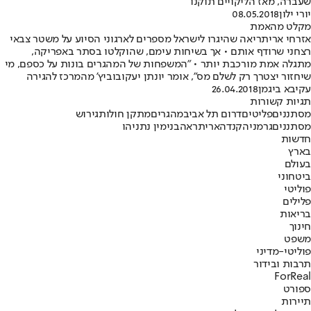
שעברה, מאז הליקויים תוקנו"
יורי ילון
08.05.2018
מקלט מהאמת
אזרחי אריתריאה שהיגרו לישראל מספרים לארגוני הסיוע על משטר צבאי
רצחני שרודף אותם • אך בשיחות עימם, שהוקלטו בסתר באפריקה,
מתגלה אמת מורכבת יותר • "המשפחות של המהגרים בונות על כספם, מי
שיחזור יצטרך רק לשלם מס", אומר יונתן יעקובוביץ' מהמרכז להגירה
עקיבא ביגמן
26.04.2018
תגיות קשורות
מסתננים
פליטים
דרום תל אביב
מהגרים
מתקן חולות
גירוש
מסתננים
גרמניה
קנדה
אריתראה
בנימין נתניהו
חדשות
בארץ
בעולם
ביטחוני
פוליטי
פלילים
בריאות
חינוך
משפט
פוליטי-מדיני
תרבות ובידור
ForReal
ספורט
תיירות