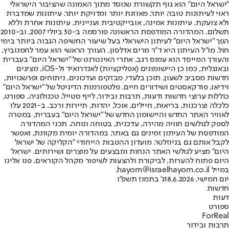
"ישראל היום" הוא גוף תקשורת שנוסד מתוך האמונה שהציבור הישראלי
ראוי לעיתונות טובה יותר, מאוזנת יותר ומדויקת יותר. עיתונות שמדברת
ולא צועקת. עיתונות אמינה, אובייקטיבית ועניינית. עיתונות אחרת וללא
תשלום. המהדורה המודפסת הראשונה פורסמה ב-30 ביולי 2007, וב-2010
הפך "ישראל היום" לעיתון הישראלי בעל שיעור החשיפה הגבוה ביותר בימי
חול. מו"ל העיתון היא ד"ר מרים אדלסון. העורך הראשי הוא עמר לחמנוביץ,
והעורך המייסד הוא עמוס רגב. אתרי האינטרנט של "ישראל היום" בעברית
ובאנגלית, כמו כן היישומונים (אפליקציות) לאנדרואיד ול-iOS, מציגים
חדשות מסביב לשעון, תוכן בלעדי, מבזקים ועדכונים, ניתוחים ופרשנויות,
וידיאו, פודקאסטים ושידורים חיים. פלטפורמות הדיגיטל של "ישראל היום"
כוללות ערוצי חדשות ודעות, תרבות ובידור, לייף סטייל, טכנולוגיה, ספורט,
כלכלה וצרכנות, בריאות, חיילים, אוכל, יהדות, תיירות ורכב. ב-2021 עלו
לאוויר האתר החדש והיישומון החדש של "ישראל היום" בעברית, במטרה
לספק לגולשים חוויה מהירה, עדכנית, בטוחה ונוחה. תכני המהדורה
המודפסת של העיתון זמינים גם באתר, במהדורה יומית מקוונת, ואפשר
לקבל אותם גם בניוזלטר. מועדון ההטבות הייחודי "הקליקה של ישראל
היום" מציע לגולשי האתר הנחות ומבצעים על מוצרים ושירותים. ישראל
היום פתוח להערות, לביקורת ולהצעות לשיפור מקהל הקוראים. פנו אלינו
במייל hayom@israelhayom.co.il.
יום חמישי, 18.6.2026
ג' בתמוז תשפ"ו
חדשות
דעות
ספורט
ForReal
תרבות ובידור