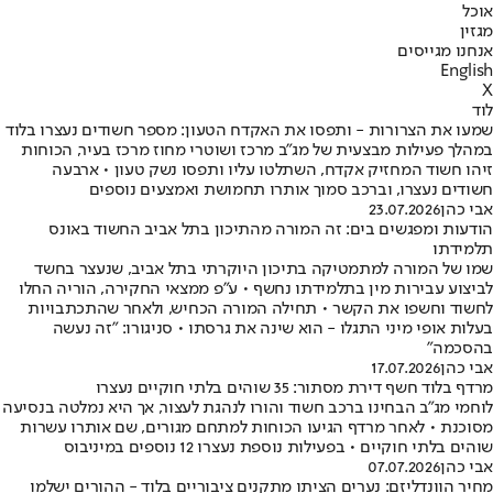
אוכל
מגזין
אנחנו מגייסים
English
X
לוד
שמעו את הצרורות - ותפסו את האקדח הטעון: מספר חשודים נעצרו בלוד
במהלך פעילות מבצעית של מג"ב מרכז ושוטרי מחוז מרכז בעיר, הכוחות
זיהו חשוד המחזיק אקדח, השתלטו עליו ותפסו נשק טעון • ארבעה
חשודים נעצרו, וברכב סמוך אותרו תחמושת ואמצעים נוספים
אבי כהן
23.07.2026
הודעות ומפגשים בים: זה המורה מהתיכון בתל אביב החשוד באונס
תלמידתו
שמו של המורה למתמטיקה בתיכון היוקרתי בתל אביב, שנעצר בחשד
לביצוע עבירות מין בתלמידתו נחשף • ע"פ ממצאי החקירה, הוריה החלו
לחשוד וחשפו את הקשר • תחילה המורה הכחיש, ולאחר שהתכתבויות
בעלות אופי מיני התגלו - הוא שינה את גרסתו • סניגורו: "זה נעשה
בהסכמה"
אבי כהן
17.07.2026
מרדף בלוד חשף דירת מסתור: 35 שוהים בלתי חוקיים נעצרו
לוחמי מג"ב הבחינו ברכב חשוד והורו לנהגת לעצור, אך היא נמלטה בנסיעה
מסוכנת • לאחר מרדף הגיעו הכוחות למתחם מגורים, שם אותרו עשרות
שוהים בלתי חוקיים • בפעילות נוספת נעצרו 12 נוספים במיניבוס
אבי כהן
07.07.2026
מחיר הוונדליזם: נערים הציתו מתקנים ציבוריים בלוד - ההורים ישלמו