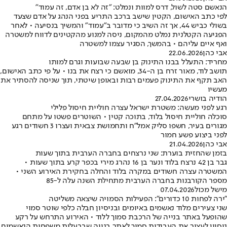
הנאשם סטה לשול, דרס למוות ונמלט: "זה לא בן אדם, זה עמוד"
לפי כתב האישום, הקטין שישב ברכב התריע בפני הנהג על אדם שצעד
בשולי כביש 44, אך זה השיב כי מדובר ב"עמוד" והמשיך בנסיעה • לאחר
הפגיעה הקטלנית נמלט מהמקום, ניסה למנוע מהקטינים לדווח למשטרה
ואף איים עליהם • בהמשך, הסגיר עצמו למשטרה
אבי כהן
22.06.2026
מחריד: התעלל בבנו התינוק בן שבעה שבועות וגרם למותו
תושב לוד, מאור זרח בן ה-34, מואשם כי רצח את בנו • על פי כתב האישום,
האב תקף את התינוק פעמים רבות ובאופן שיטתי, תוך שניסה להסתיר את
מעשיו
הודיה בושרי
27.04.2026
רגע לפני מעשה: משטרת ישראל עצרה חוליית חיסול פלילי
סוכלה חוליית חיסול בלוד, בתוכה קטין • השוטרים פשטו על מתחם
מגורים בעיר, חשפו סליק אמל״ח ותחמושת צבאית ועצרו 3 חשודים רגע
לפני ביצוע פשע חמור
אבי כהן
21.04.2026
בזמן שהחזית בוערת: שני נרצחים בחברה הערבית בתוך שעות
גבר בן 42 נרצח בלוד ונער בן 16 נהרג מירי בכפר קרע בתוך שעות •
המשטרה עצרה חשודים במקרה בלוד והחלה בחקירת האירוע השני •
מספר הקורבנות בחברה הערבית מתחילת השנה עלה ל-85
מישל מכול
07.04.2026
"ירה לפחות 10 כדורים": הפעילות הסמויה שיצאה משליטה
שני צעירים מלוד נאשמים באיומים ובניסיון חבלה כלפי שוטר סמוי
שהופעל באתר בנייה של הרכבת סמוך ללוד • האירוע התרחש על רקע
ניסיון לעצור את העבודות סמוך לאתר בנייה שבבעלות משפחות הנאשמים