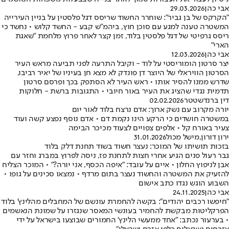
אבי כהן
29.03.2026
"הקרקס של בן גביר": שוחרר החשוד שריסס דגל פלסטין על בניין העירייה
המשטרה טענה למגע עם סוכן חוץ, ביהמ"ש קבע - החשד קלוש • נחשד כי
ריסס גרפיטי של דגל פלסטין בלוד, זמן קצר לאחר פרוץ מלחמת "שאגת
הארי"
אבי כהן
12.03.2026
יצר סרטון הומוריסטי על לוד - וקיבל התרעה לפני תביעה מראש העיר
הסרטון הוויראלי של היוצר דן פונדק לא מצא חן בעיניו של יאיר רביבו,
שדרש ממנו להסיר אותו • ראש העיר לא הסתפק בכך ופרסם סרטון
תדמית נגדי שהציג את העיר באור חיובי • התגובות ברשת - חלוקות
דין ברנדשטטר
02.02.2026
יורה מקרוב עם נשק ארוך: אדם נרצח בלוד לאור יום
במשטרה חושדים כי הרקע הינו נקמת דם • אדם נוסף נפצע קשה ועוד
צעיר באורח קל • אלפים צפויים לצעוד מכיכר הבימה
ירון דורון
,
מישל מכול
31.01.2026
בזכות תושיתו של המוכר: נעצר חשוד בשוד תחנת דלק בלוד
גבר רעול פנים הגיע אחרי חצות לתחנת פז, ניסה לפרוץ במברג וחזר עם
אבן לניפוץ החלון • איים על עובד: "איפה הכסף, אני יורה?" • המוכר הצליח
להזעיק את המשטרה והחשוד נעצר בתום מרדף • נמצאו סכינים על גופו •
השבוע הוגש נגדו כתב אישום
אבי כהן
24.11.2025
"חיפשו רכבים יהודים": בקשה להחמרת עונשם של המחבלים מהלינץ' בלוד
הפרקליטות מבקשת להחמיר בעונשי המאסר שנגזרו על שמונת הנאשמים
• בערעור נכתב: "אחד ממעשי הלינץ' החמורים שבוצעו בישראל על ידי