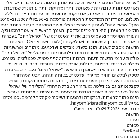
"ישראל היום" הוא גוף תקשורת שנוסד מתוך האמונה שהציבור הישראלי
ראוי לעיתונות טובה יותר, מאוזנת יותר ומדויקת יותר. עיתונות שמדברת
ולא צועקת. עיתונות אמינה, אובייקטיבית ועניינית. עיתונות אחרת וללא
תשלום. המהדורה המודפסת הראשונה פורסמה ב-30 ביולי 2007, וב-2010
הפך "ישראל היום" לעיתון הישראלי בעל שיעור החשיפה הגבוה ביותר בימי
חול. מו"ל העיתון היא ד"ר מרים אדלסון. העורך הראשי הוא עמר לחמנוביץ,
והעורך המייסד הוא עמוס רגב. אתרי האינטרנט של "ישראל היום" בעברית
ובאנגלית, כמו כן היישומונים (אפליקציות) לאנדרואיד ול-iOS, מציגים
חדשות מסביב לשעון, תוכן בלעדי, מבזקים ועדכונים, ניתוחים ופרשנויות,
וידיאו, פודקאסטים ושידורים חיים. פלטפורמות הדיגיטל של "ישראל היום"
כוללות ערוצי חדשות ודעות, תרבות ובידור, לייף סטייל, טכנולוגיה, ספורט,
כלכלה וצרכנות, בריאות, חיילים, אוכל, יהדות, תיירות ורכב. ב-2021 עלו
לאוויר האתר החדש והיישומון החדש של "ישראל היום" בעברית, במטרה
לספק לגולשים חוויה מהירה, עדכנית, בטוחה ונוחה. תכני המהדורה
המודפסת של העיתון זמינים גם באתר, במהדורה יומית מקוונת, ואפשר
לקבל אותם גם בניוזלטר. מועדון ההטבות הייחודי "הקליקה של ישראל
היום" מציע לגולשי האתר הנחות ומבצעים על מוצרים ושירותים. ישראל
היום פתוח להערות, לביקורת ולהצעות לשיפור מקהל הקוראים. פנו אלינו
במייל hayom@israelhayom.co.il.
יום רביעי, 29.7.2026
ט"ו באב תשפ"ו
חדשות
דעות
ספורט
ForReal
תרבות ובידור