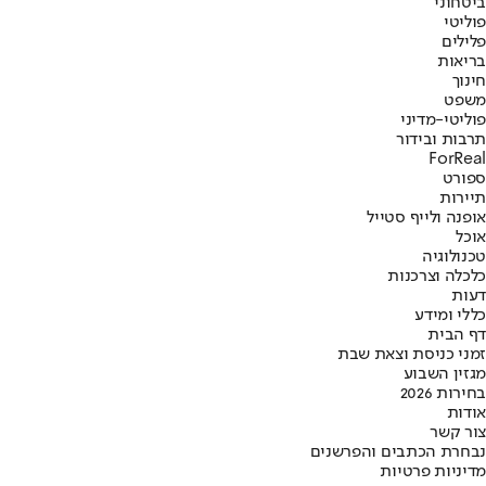
ביטחוני
פוליטי
פלילים
בריאות
חינוך
משפט
פוליטי-מדיני
תרבות ובידור
ForReal
ספורט
תיירות
אופנה ולייף סטייל
אוכל
טכנולוגיה
כלכלה וצרכנות
דעות
כללי ומידע
דף הבית
זמני כניסת וצאת שבת
מגזין השבוע
בחירות 2026
אודות
צור קשר
נבחרת הכתבים והפרשנים
מדיניות פרטיות