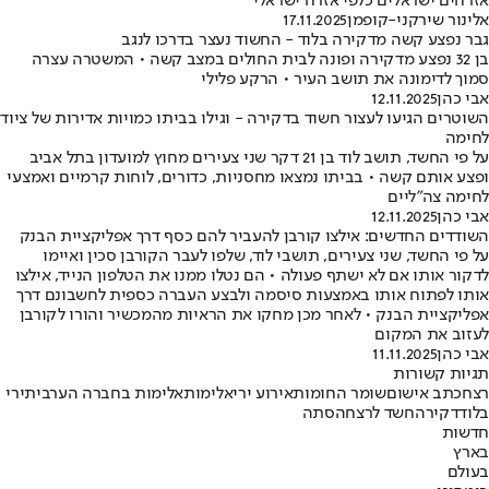
אזרחים ישראלים כלפי אזרח ישראלי"
אלינור שירקני-קופמן
17.11.2025
גבר נפצע קשה מדקירה בלוד - החשוד נעצר בדרכו לנגב
בן 32 נפצע מדקירה ופונה לבית החולים במצב קשה • המשטרה עצרה
סמוך לדימונה את תושב העיר • הרקע פלילי
אבי כהן
12.11.2025
השוטרים הגיעו לעצור חשוד בדקירה - וגילו בביתו כמויות אדירות של ציוד
לחימה
על פי החשד, תושב לוד בן 21 דקר שני צעירים מחוץ למועדון בתל אביב
ופצע אותם קשה • בביתו נמצאו מחסניות, כדורים, לוחות קרמיים ואמצעי
לחימה צה"ליים
אבי כהן
12.11.2025
השודדים החדשים: אילצו קורבן להעביר להם כסף דרך אפליקציית הבנק
על פי החשד, שני צעירים, תושבי לוד, שלפו לעבר הקורבן סכין ואיימו
לדקור אותו אם לא ישתף פעולה • הם נטלו ממנו את הטלפון הנייד, אילצו
אותו לפתוח אותו באמצעות סיסמה ולבצע העברה כספית לחשבונם דרך
אפליקציית הבנק • לאחר מכן מחקו את הראיות מהמכשיר והורו לקורבן
לעזוב את המקום
אבי כהן
11.11.2025
תגיות קשורות
רצח
כתב אישום
שומר החומות
אירוע ירי
אלימות
אלימות בחברה הערבית
ירי
בלוד
דקירה
חשד לרצח
הסתה
חדשות
בארץ
בעולם