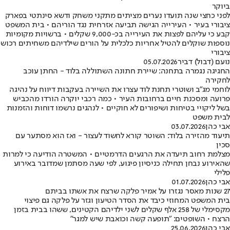
ביוקר
לפני כחצי שנה תועדו נערים מציתים מתקני משחק ודשא סינתטי בפארק
ציבורי בעיר • העירייה הגישה תביעה אזרחית נגד הוריהם • בית המשפט
קבע כי עליהם לפצות את העירייה בכ-9,000 שקלים • ברשויות מקומיות
נוספות שוקלים להטיל אחריות כלכלית על הורים שילדיהם משחיתים רכוש
ציבורי
נועם (דבול) דביר
05.07.2026
החגיגה נגמרה בתחנה: שיירת חתונה השתוללה בלוד - החתן עוכב
לחקירה
לוחמי מג"ב ושוטרי תחנת לוד עצרו את השיירה בעקבות דיווח על נהיגה
פרועה ומסכנת חיים ברחובות העיר • כמה רכבי יוקרה הורדו מהכביש
בשל ליקויי בטיחות ושיפורים לא חוקיים • לנהגים נרשמו דוחות והזמנות
לבית משפט
אבי כהן
03.07.2026
תיעוד מהזירה בלוד: השוטר קורא לחשוד לעצור - ואז הוא מסתער עם
סכין
מצלמת רחוב תיעדה את הרגעים הדרמטיים • המשטרה הודיעה כי למרות
שהאירוע נבחן תחילה כניסיון פיגוע, לפי שעה מסתמן שמדובר באירוע
פלילי
אבי כהן
01.07.2026
27 שנות מאסר נגזרו על אמיר פלקה שרצח את אשתו בביתם
בית המשפט המחוזי כיבד את הסדר הטיעון וגזר על פלקה גם פיצוי
מקסימלי של 258 אלף שקלים לשני ילדיהם הקטינים, ששהו בבית בזמן
הרצח • השופטים: "תופעה קשה וכואבת שיש למגר"
אבי כהן
25.06.2026