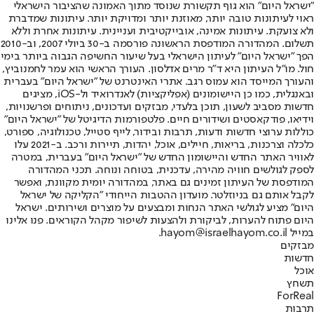
"ישראל היום" הוא גוף תקשורת שנוסד מתוך האמונה שהציבור הישראלי
ראוי לעיתונות טובה יותר, מאוזנת יותר ומדויקת יותר. עיתונות שמדברת
ולא צועקת. עיתונות אמינה, אובייקטיבית ועניינית. עיתונות אחרת וללא
תשלום. המהדורה המודפסת הראשונה פורסמה ב-30 ביולי 2007, וב-2010
הפך "ישראל היום" לעיתון הישראלי בעל שיעור החשיפה הגבוה ביותר בימי
חול. מו"ל העיתון היא ד"ר מרים אדלסון. העורך הראשי הוא עמר לחמנוביץ,
והעורך המייסד הוא עמוס רגב. אתרי האינטרנט של "ישראל היום" בעברית
ובאנגלית, כמו כן היישומונים (אפליקציות) לאנדרואיד ול-iOS, מציגים
חדשות מסביב לשעון, תוכן בלעדי, מבזקים ועדכונים, ניתוחים ופרשנויות,
וידיאו, פודקאסטים ושידורים חיים. פלטפורמות הדיגיטל של "ישראל היום"
כוללות ערוצי חדשות ודעות, תרבות ובידור, לייף סטייל, טכנולוגיה, ספורט,
כלכלה וצרכנות, בריאות, חיילים, אוכל, יהדות, תיירות ורכב. ב-2021 עלו
לאוויר האתר החדש והיישומון החדש של "ישראל היום" בעברית, במטרה
לספק לגולשים חוויה מהירה, עדכנית, בטוחה ונוחה. תכני המהדורה
המודפסת של העיתון זמינים גם באתר, במהדורה יומית מקוונת, ואפשר
לקבל אותם גם בניוזלטר. מועדון ההטבות הייחודי "הקליקה של ישראל
היום" מציע לגולשי האתר הנחות ומבצעים על מוצרים ושירותים. ישראל
היום פתוח להערות, לביקורת ולהצעות לשיפור מקהל הקוראים. פנו אלינו
במייל hayom@israelhayom.co.il.
מבזקים
חדשות
אוכל
תשחץ
ForReal
תרבות