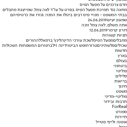
חרם צרכנים על מפעל הפיס
מחאה נגד תמיכת מפעל הפיס בסרט על עו"ד לאה צמל, שמייצגת מחבלים
בבתי המשפט • מנויי פיס רבים ביטלו את המנוי, וגזרו את כרטיסיהם
שמעון יעיש
24.06.2019
אתה משלם, לאה צמל זוכה
דורון קרמר
12.06.2019
תגיות קשורות
מחבלים
מפעל הפיס
לשכת עורכי הדין
הלינץ' ברמאללה
הורים
שכולים
פלשתינים
טרור
חופש הביטוי
דינה זילבר
פורום המשפחות השכולות
חדשות
בארץ
בעולם
ביטחוני
פוליטי
פלילים
בריאות
חינוך
משפט
פוליטי-מדיני
תרבות ובידור
ForReal
ספורט
תיירות
אופנה ולייף סטייל