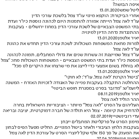
איפה הבושה?
ליטל שמש
13.01.2020
אחרי הביקורת: הוקפא מינוי עו"ד צמל בלשכת עורכי הדין
עו"ד לאה צמל הייתה אמורה להתמנות היום לכהונה נוספת כיו"ר ועדת
בתי המשפט הצבאיים של לשכת עורכי הדין במחוז ירושלים • בעקבות
ההתנגדות נדחה הדיון למינויה
יאיר אלטמן
13.01.2020
למרות מחאת המשפחות השכולות: לשכת עורכי הדין תחדש את כהונת
עו"ד לאה צמל
עו"ד צמל שמייצגת זה עשרות שנים את גדולי המחבלים, תמונה לכהונה
נוספת כיו"ר ועדת בתי המשפט הצבאיים • המשפחות השכולות מחו: "צמל
לא בוחלת בשום אמצעי כדי לייצג את מי שרצחו את היקרים לנו מכל"
יאיר אלטמן
13.01.2020
"ביטול הקרנת 'לאה צמל, עו"ד': לא חוקי"
ההחלטה התקבלה בעקבות פנייה של האגודה לזכויות האזרח • המשנה
ליועמ"ש: "מדובר בסרט במסגרת חופש הביטוי"
יאיר אלטמן
08.11.2019
ההר הוליד לאה צמל
העליהום על הסרט "לאה צמל" מיותר • הציבוריות הישראלית בחרה
להדחיק את קיומה • צמל היא תולדה של חברה דמוקרטית, יציבה ובריאה
עדי רובינשטיין
02.07.2019
מימון הסרט על פרקליטת המחבלים ייבחן
בעקבות הלחץ הציבורי ולאחר ביטול המנויים, החליט מפעל הפיס לבחון
את המענק על סך 150 אלף שקל ליוצרי הסרט על עורכת הדין לאה צמל
שמעון יעיש
27.06.2019