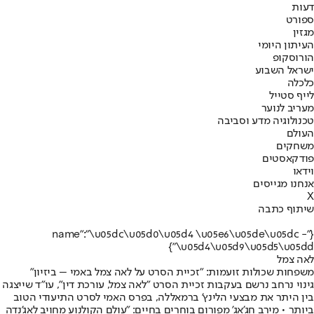
דעות
ספורט
מגזין
העיתון היומי
הורוסקופ
ישראל השבוע
כלכלה
לייף סטייל
מעריב לנוער
טכנולוגיה מדע וסביבה
העולם
משחקים
פודקאסטים
וידאו
אנחנו מגייסים
X
שיתוף כתבה
{"name":"\u05dc\u05d0\u05d4 \u05e6\u05de\u05dc -
\u05d4\u05d9\u05d5\u05dd"}
לאה צמל
משפחות שכולות זועמות: "זכיית הסרט על לאה צמל באמי – ביזיון"
גינוי נרחב נרשם בעקבות זכיית הסרט "לאה צמל, עורכת דין", עו"ד שייצגה
בין היתר את מבצעי הלינץ' ברמאללה, בפרס האמי לסרט התיעודי הטוב
ביותר • מירב חג'אג' מפורום בוחרים בחיים: "עולם הקולנוע מחויב לאג'נדה