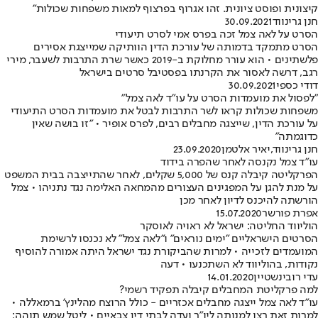
קיצונית ופוסט ציונית. זהו אגרוף בפרצוף למאות משפחות שכולות"
חנן גרינווד
30.09.2021
הסרט על לאה צמל זכה בפרס אמי לסרט תיעודי
הסרט מתמקד בדמותה של עורכת הדין הוותיקה שמייצגת אסירים
פלשתינים • הוא עורר מחלוקת ב-2019 כאשר שרת התרבות לשעבר, מירי
רגב, דרשה לאסור את הקרנתו בפסטיבל סרטים בישראל
דודי כספי
30.09.2021
"לפסול את מועמדות הסרט על עו"ד לאה צמל"
משפחות שכולות קראו לשר התרבות לבטל את מועמדות הסרט התיעודי
על עורכת הדין, שייצגה מחבלים רבים, לפרס אופיר • "זו בושה שאין
כדוגמתה"
חנן גרינווד
,
יאיר אלטמן
23.09.2020
עו"ד צמל נקנסה לאחר שהפרה בידוד
הפרקליטה קיבלה קנס של 5,000 שקלים, לאחר שהתייצבה בבית המשפט
על מנת להגן על המפגינים העצורים מהמחאה האלימה נגד נתניהו • צמל
הורשתה להיכנס לדיון לאחר מכן
אפרת פורשר
15.07.2020
הוליווד החליטה: ישראל לא ראויה לאוסקר
הסרטים הישראליים "ימים נוראים" ו"לאה צמל" לא נכנסו לרשימת
המועמדים לזכייה • למרות שהביקורת נגד ישראל היתה אמורה להוסיף
נקודות, בהוליווד לא השתכנעו • דעה
עדי רובינשטיין
14.01.2020
למה פרקליטת המחבלים קיבלה תפקיד רשמי?
עו"ד לאה צמל ייצגה מחבלים אכזריים - כולל הרוצח מהלינץ' ברמאללה •
למרות זאת רצו למנותה ליו"ר ועדה לבתי דין צבאיים • ליטל שמש תוהה: