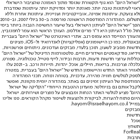
"ישראל היום" הוא גוף תקשורת שנוסד מתוך האמונה שהציבור הישראלי
ראוי לעיתונות טובה יותר, מאוזנת יותר ומדויקת יותר. עיתונות שמדברת
ולא צועקת. עיתונות אמינה, אובייקטיבית ועניינית. עיתונות אחרת וללא
תשלום. המהדורה המודפסת הראשונה פורסמה ב-30 ביולי 2007, וב-2010
הפך "ישראל היום" לעיתון הישראלי בעל שיעור החשיפה הגבוה ביותר בימי
חול. מו"ל העיתון היא ד"ר מרים אדלסון. העורך הראשי הוא עמר לחמנוביץ,
והעורך המייסד הוא עמוס רגב. אתרי האינטרנט של "ישראל היום" בעברית
ובאנגלית, כמו כן היישומונים (אפליקציות) לאנדרואיד ול-iOS, מציגים
חדשות מסביב לשעון, תוכן בלעדי, מבזקים ועדכונים, ניתוחים ופרשנויות,
וידיאו, פודקאסטים ושידורים חיים. פלטפורמות הדיגיטל של "ישראל היום"
כוללות ערוצי חדשות ודעות, תרבות ובידור, לייף סטייל, טכנולוגיה, ספורט,
כלכלה וצרכנות, בריאות, חיילים, אוכל, יהדות, תיירות ורכב. ב-2021 עלו
לאוויר האתר החדש והיישומון החדש של "ישראל היום" בעברית, במטרה
לספק לגולשים חוויה מהירה, עדכנית, בטוחה ונוחה. תכני המהדורה
המודפסת של העיתון זמינים גם באתר, במהדורה יומית מקוונת, ואפשר
לקבל אותם גם בניוזלטר. מועדון ההטבות הייחודי "הקליקה של ישראל
היום" מציע לגולשי האתר הנחות ומבצעים על מוצרים ושירותים. ישראל
היום פתוח להערות, לביקורת ולהצעות לשיפור מקהל הקוראים. פנו אלינו
במייל hayom@israelhayom.co.il.
מבזקים
חדשות
אוכל
תשחץ
ForReal
תרבות