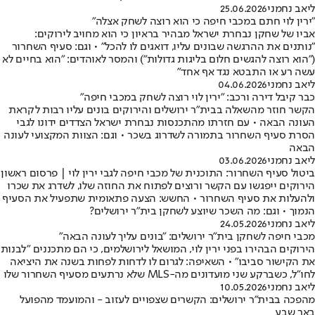
ליאב נחמני
25.06.2026
"ירין לוי חתם במכבי חיפה כי הוא רוצה לשחק אצלה"
אביו של שחקן נבחרת ישראל מבהיר בראיון כי הוא מחויב לירוקים:
"נותנים את ההרגשה שבונים עליו, דואגים לו להכל" • וגם: סעיף השחרור
("הוא רוצה להגשים חלום בליגות גדולות") והמסר לאוהדים: "הוא בחיים לא
עשה רע או התבטא נגד אף אחד"
ליאב נחמני
04.06.2026
כבר קיבל דירה ורכב: "ירין לוי רוצה לשחק במכבי חיפה"
הקשר חוזר מהשאלה בבית"ר ירושלים והירוקים בונים עליו רבות לקראת
העונה הבאה • עם חזרתו מהתכנסות נבחרת ישראל הצדדים ידונו לגבי
הסרת סעיף השחרור בתמורה לשדרוג בשכר • וגם: הצוות המקצועי לעונה
הבאה
ליאב נחמני
03.06.2026
ביטול סעיף השחרור: התוכנית של מכבי חיפה לגבי ירין לוי | פרסום ראשון
הירוקים ייפגשו עם הקשר ורוצים לפתוח את החוזה שלו, לשדרג את שכרו
ולהעלות את סעיף השחרור • החשש: הצעה פתאומית שתפעיל את הסעיף
הנמוך • וגם: מה השכר שיוצע לשחקן בית"ר ירושלים?
ליאב נחמני
24.05.2026
מכבי חיפה לשחקן בית"ר ירושלים: "בונים עליך לעונה הבאה"
הירוקים הבהירו בפני ירין לוי, המושאל לירושלמים, כי הם מתכננים "לבנות
את הקישור סביבו" • השאיפה: לגרום לו לדחות לפחות בשנה את היציאה
לחו"ל, כשברקע שני מועדונים מה-MLS שלא נרתעים מסעיף השחרור שלו
ליאב נחמני
10.05.2026
מהפכה בבית"ר ירושלים: הקשרים שצפויים לעזוב - והמועמד מהפועל
באר שבע