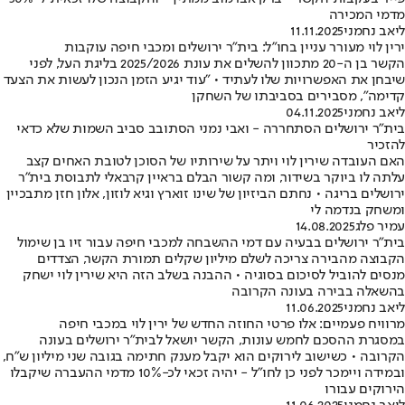
מדמי המכירה
ליאב נחמני
11.11.2025
ירין לוי מעורר עניין בחו"ל: בית"ר ירושלים ומכבי חיפה עוקבות
הקשר בן ה-20 מתכוון להשלים את עונת 2025/2026 בליגת העל, לפני
שיבחן את האפשרויות שלו לעתיד • "עוד יגיע הזמן הנכון לעשות את הצעד
קדימה", מסבירים בסביבתו של השחקן
ליאב נחמני
04.11.2025
בית"ר ירושלים הסתחררה - ואבי נמני הסתובב סביב השמות שלא כדאי
להזכיר
האם העובדה שירין לוי ויתר על שירותיו של הסוכן לטובת האחים קצב
עלתה לו ביוקר בשידור, ומה קשור הבלם בראיין קרבאלי לתבוסת בית"ר
ירושלים בריגה • נחתם הביזיון של שינו זוארץ וגיא לוזון, אלון חזן מתבכיין
ומשחק בנדמה לי
עמיר פלג
14.08.2025
בית"ר ירושלים בבעיה עם דמי ההשבחה למכבי חיפה עבור זיו בן שימול
הקבוצה מהבירה צריכה לשלם מיליון שקלים תמורת הקשר, הצדדים
מנסים להוביל לסיכום בסוגיה • ההבנה בשלב הזה היא שירין לוי ישחק
בהשאלה בבירה בעונה הקרובה
ליאב נחמני
11.06.2025
מרוויח פעמיים: אלו פרטי החוזה החדש של ירין לוי במכבי חיפה
במסגרת ההסכם לחמש עונות, הקשר יושאל לבית"ר ירושלים בעונה
הקרובה • כשישוב לירוקים הוא יקבל מענק חתימה בגובה שני מיליון ש"ח,
ובמידה ויימכר לפני כן לחו"ל - יהיה זכאי לכ-10% מדמי ההעברה שיקבלו
הירוקים עבורו