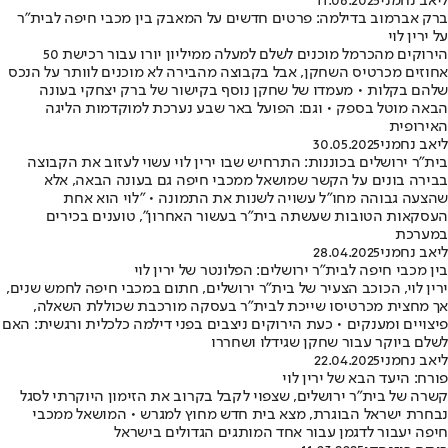
ליאב נחמני
11.06.2025
ברק אברמוב בדילמה: פרטים חדשים על המאבק בין מכבי חיפה לבית"ר
על ירין לוי
הירוקים מהכרמל מוכנים לשלם למעלה ממיליון יורו עבור רכישת 50
אחוזים מכרטיס השחקן, אבל בקבוצה מהבירה לא מוכנים לוותר על הנכס
שלהם בקלות • מעמדו של שחקן נוסף בקישור של ברק יצחקי בעונה
הבאה מוטל בספק • וגם: הפועל באר שבע נערכת למוקדמות הליגה
האירופית
ליאב נחמני
30.05.2025
בית"ר ירושלים בכוננות: התרחיש שבו ירין לוי עשוי לעזוב את הקבוצה
בבירה בונים על הקשר שמושאל ממכבי חיפה גם בעונה הבאה, אלא
שהצעה גבוהה מחו"ל עשויה לשנות את התמונה • "לוי הוא אחת
העסקאות הטובות שעשתה בית"ר בעשור האחרון", טוענים בכירים
במערכת
ליאב נחמני
28.04.2025
בין מכבי חיפה לבית״ר ירושלים: הפלונטר של ירין לוי
ירין לוי, הכוכב הצעיר של בית"ר ירושלים, חתום במכבי חיפה לחמש שנים,
אך מחצית מכרטיסו שייכת לבית"ר בעסקה מורכבת שכוללת השאלה,
פיצויים ומענקים • כעת הירוקים ניצבים בפני דילמה כלכלית ורגשית: האם
לשלם ביוקר עבור שחקן שגידלו ושחררו
ליאב נחמני
22.04.2025
פורח: היעד הבא של ירין לוי
קשרה של בית"ר ירושלים, שצפוי לקבל בקרוב את הזימון היוקרתי לסגל
נבחרת ישראל הבוגרת, מצא בית חדש מחוץ למגרש • המושאל ממכבי
חיפה יעבור לדגמן עבור אחד המותגים הגדולים בישראל