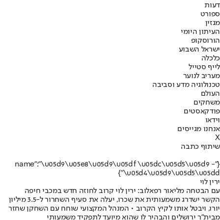
דעות
ספורט
מגזין
העיתון היומי
הורוסקופ
ישראל השבוע
כלכלה
לייף סטייל
מעריב לנוער
טכנולוגיה מדע וסביבה
העולם
משחקים
פודקאסטים
וידאו
אנחנו מגייסים
X
שיתוף כתבה
{"name":"\u05d9\u05e8\u05d9\u05df \u05dc\u05d5\u05d9 -
\u05d4\u05d9\u05d5\u05dd"}
ירין לוי
עם הבטחה מליאור רפאלוב: ירין לוי קרוב לחוזה חדש במכבי חיפה
הקשר ישדרג משמעותית את שכרו, יעלה את סעיף השחרור ל-3.5 מיליון
יורו, ויבטל אותו לקיץ הקרוב • המנהל המקצועי שוחח עם השחקן שחזר
מבית"ר ירושלים והבהיר לו שהוא מיועד לתפקיד משמעותי