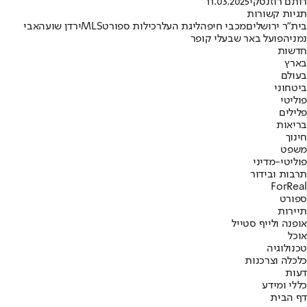
רותם רוזנסקי
11.03.2025
תגיות קשורות
בית"ר ירושלים
מכבי חיפה
ליגת העל
רכילות ספורט
MLS
ירדן שועה
אבי
נמני
הפועל באר שבע
לי קופר
חדשות
בארץ
בעולם
ביטחוני
פוליטי
פלילים
בריאות
חינוך
משפט
פוליטי-מדיני
תרבות ובידור
ForReal
ספורט
תיירות
אופנה ולייף סטייל
אוכל
טכנולוגיה
כלכלה וצרכנות
דעות
כללי ומידע
דף הבית