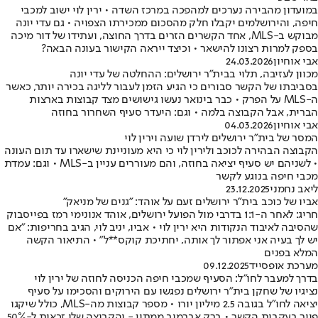
במועדון מהבירה נערכים למהפכה במרכז השדה • ירין לוי ישוב למכבי
חיפה, והירושלמים יקבלו חלק מהסכום ממכירתו הצפויה • גם עדי יונה
מבוקש ב-MLS, אחד הקשרים הזרים בדרך החוצה, ועתידו של דור מיכה
בספק למרות רצונו להישאר • וכיצד ייראה הקישור בעונה הבאה?
אבי אוחיון
24.03.2026
מכוון לעזיבה, תלוי בבית"ר ירושלים: ההחלטה של עדי יונה
בסביבתו של הקשר סבורים כי הגיע הזמן לעבור לליגה בכירה יותר, כאשר
ה-MLS על הפרק • כבר בינואר נעשו גישושים מצד קבוצות בארצות
הברית, אבל הקבוצה בלמה • וגם: היעדר סעיף השחרור בחוזה
אבי אוחיון
04.03.2026
המסר של בית"ר ירושלים לירדן שועה וירין לוי
הקבוצה הבהירה לכוכב ולירין לוי כי היא מעוניינת שישארו עד תום העונה
• לשניהם יש סעיף יציאה בחוזה, והם מעוררים עניין ב-MLS • וגם: עמדת
מכבי חיפה בנוגע לקשר
ליאב נחמני
23.12.2025
אביו של כוכב בית"ר ירושלים זעם על אוהד: "גנים של מניאק"
חריג: לאחר ה-1:1 בדרבי מול הפועל ירושלים, אוהד אנונימי רמז בפייסבוק
שהסיבה לאיבוד הנקודות היא ירין לוי • אביו, יניב לוי, הגיב בחריפות: "אם
יש לך בעיה אני אפתור לך אותה, יחתיכת קוקס**ל" • התיאור הקשה
המלא בפנים
מערכת אופסייד
09.12.2025
בדרך למעבר לחו"ל: הסעיף שמכבי חיפה הכניסה לחוזה של ירין לוי
נציגיו של שחקן בית"ר ירושלים נפגשו עם הירוקים והסכימו על סעיף
יציאה לחו"ל בגובה 2.5 מיליון יורו • מספר קבוצות מה-MLS, כולל שיקגו
פייר בעקבות הקשר • ברק אברמוב ממתין - והקבוצה שלו זכאית ל-50%