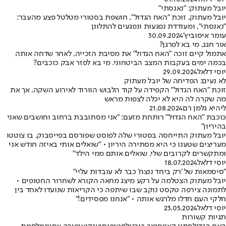
יובל מעתוק: "נאנסתי"
יובל מעתוק, זוכת "האח הגדול", חושפת בסטורי מטלטל פצע מהעבר:
"נאנסתי", ומעודדת נפגעות ונפגעים להתלונן
עומר איסוביץ'
30.09.2024
אור חגג, מי בא לפרגן?
אתמול קיים זוכה "האח הגדול" את מסיבת הזכייה, לאחר שדחה אותה
בכמה ימים בעקבות המצב הביטחוני. מי בא לפזר אבק כוכבים?
יוסי דלאל
29.09.2024
לא נעים: הפדיחה של יובל מעתוק
זוכת "האח הגדול" הקפידה על קוד הלבוש הוורוד לאירוע השקה, אך את
מה שקרה לה היא לא יכלה לצפות מראש
ליהיא גלמן רם
21.08.2024
כוכבת "האח הגדול" רותחת מזעם: "אני מסתובבת ברחוב וחושבים שאני
בהיריון"
יובל מעתוק התייחסה בסטורי שלה לפוסט שפורסם בפייסבוק, בו צוטטו
מעריצים שטענו כי היא מסתירה היריון • "שואלים אותי באיזה חודש אני
ומתקשרים לקרובים שלי, שואלים אותם ממי הילד"
יוסי דלאל
18.07.2024
"סיסמאות של 'רק ביחד ננצח' כבר לא עובדות עליי"
יובל מעתוק הצטלמה על רקע מיצג מחאה הקורא לשחרור החטופים •
לתמונה צירפה טקסט נוקב שבו שיתפה כי הקריאות שנועדו לאחד בין
חלקי העם חדלו מלרגש אותה • "אנחנו מפסידים!"
יוסי דלאל
23.05.2024
תגיות קשורות