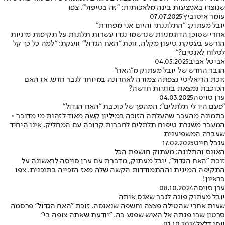
שנוצרו באמצעות בינה מלאכותית: "זה בטיפול". צפו
עומר איסוביץ'
07.07.2025
יובל מעתוק: "התלוננתי והיום אני מפחדת"
אחרי שסוכן הדוגמניות שנרשמו נגדו עשרות תלונות על תקיפות מיניות
הורשע בעסקת טיעון מקלה, זוכת "האח הגדול" זועקת: "למה כל כך קל
לסלוח לאנסים?"
אביטל אביב
04.05.2025
הגבר החדש של יובל מעתוק מ"האח"
זוכת הריאליטי נצפתה צמודה לאחרונה במיוחד לגבר חדש. אז האם
הכוכבת נמצאת בזוגיות חדשה?
ערן סויסה
04.03.2025
"פעם היו לי תלתלים": המהפך של כוכבת "האח הגדול"
בתמונה מהעבר שהעלתה הזוכה במיליון קשה מאוד לזהות מי מדובר •
המעבר משגרת טיפוח תלתלים לחברות קרובה עם המחליק, אינו היחיד
שעברה המשפיענית
ענבל חייט
17.02.2025
‏האונס והתלונה: מעתוק חושפת הכל
זוכת "האח הגדול", יובל מעתוק, מדברת עם ערן סויסה לראשונה על
התקיפה המינית וההתמודדות הקשה שלה מאז הזכייה בתוכנית. צפו
בראיון!
ערן סויסה
08.10.2024
יובל מעתוק פונה לגבר שאנס אותה
שעות אחרי שהטילה פצצה וחשפה שנאנסה, זוכת "האח הגדול" פרסמה
סרטון שבו פנתה אל האיש שפגע בה. "יודעת שאתה צופה בי"
יוסי דלאל
01.10.2024