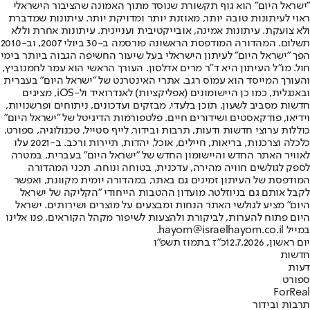
"ישראל היום" הוא גוף תקשורת שנוסד מתוך האמונה שהציבור הישראלי
ראוי לעיתונות טובה יותר, מאוזנת יותר ומדויקת יותר. עיתונות שמדברת
ולא צועקת. עיתונות אמינה, אובייקטיבית ועניינית. עיתונות אחרת וללא
תשלום. המהדורה המודפסת הראשונה פורסמה ב-30 ביולי 2007, וב-2010
הפך "ישראל היום" לעיתון הישראלי בעל שיעור החשיפה הגבוה ביותר בימי
חול. מו"ל העיתון היא ד"ר מרים אדלסון. העורך הראשי הוא עמר לחמנוביץ,
והעורך המייסד הוא עמוס רגב. אתרי האינטרנט של "ישראל היום" בעברית
ובאנגלית, כמו כן היישומונים (אפליקציות) לאנדרואיד ול-iOS, מציגים
חדשות מסביב לשעון, תוכן בלעדי, מבזקים ועדכונים, ניתוחים ופרשנויות,
וידיאו, פודקאסטים ושידורים חיים. פלטפורמות הדיגיטל של "ישראל היום"
כוללות ערוצי חדשות ודעות, תרבות ובידור, לייף סטייל, טכנולוגיה, ספורט,
כלכלה וצרכנות, בריאות, חיילים, אוכל, יהדות, תיירות ורכב. ב-2021 עלו
לאוויר האתר החדש והיישומון החדש של "ישראל היום" בעברית, במטרה
לספק לגולשים חוויה מהירה, עדכנית, בטוחה ונוחה. תכני המהדורה
המודפסת של העיתון זמינים גם באתר, במהדורה יומית מקוונת, ואפשר
לקבל אותם גם בניוזלטר. מועדון ההטבות הייחודי "הקליקה של ישראל
היום" מציע לגולשי האתר הנחות ומבצעים על מוצרים ושירותים. ישראל
היום פתוח להערות, לביקורת ולהצעות לשיפור מקהל הקוראים. פנו אלינו
במייל hayom@israelhayom.co.il.
יום ראשון, 12.7.2026
כ"ז בתמוז תשפ"ו
חדשות
דעות
ספורט
ForReal
תרבות ובידור