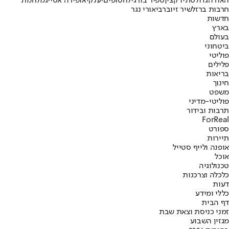
האח הגדול
סתיו קצין
ספיר בורגיל
חטופים
יענקי
אופירה אסייג
מלחמת
חרבות ברזל
שיר זיו
ברבי
אורי נגר
חדשות
בארץ
בעולם
ביטחוני
פוליטי
פלילים
בריאות
חינוך
משפט
פוליטי-מדיני
תרבות ובידור
ForReal
ספורט
תיירות
אופנה ולייף סטייל
אוכל
טכנולוגיה
כלכלה וצרכנות
דעות
כללי ומידע
דף הבית
זמני כניסת וצאת שבת
מגזין השבוע