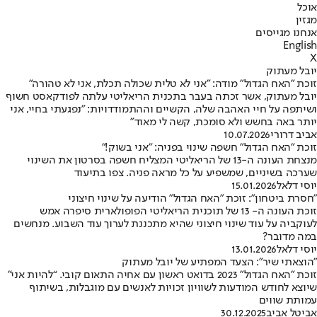
אוכל
מגזין
אנחנו מגייסים
English
X
יובל מעתוק
זוכת "האח הגדול" מודה: "אני לא טלית שכולה תכלת, אני לא טהורה"
יובל מעתוק, אשר זכתה בעבר בתכנית הריאליטי עלתה לפודקאסט חשוף
ושיתפה על חיי האהבה שלה, הקשיים וההתמודדויות: "נפגעתי בחיי, אני
יותר באה בחשש ולא סומכת, קשה לי מאוד"
אביב דרורי
10.07.2026
זוכת "האח הגדול" חשפה שינוי בפניה: "אני בשוק!"
מנצחת העונה ה-13 של הריאליטי המצליח חשפה בסרטון את השינוי
שערכה בשיניים, שמשפיע על כל מראה פניה. צפו בתיעוד
יוסי דלאל
15.01.2026
"חסרת ביטחון": זוכת "האח הגדול" הודיעה על שינוי חיצוני
זוכת העונה ה- 13 של תוכנית הריאליטי הפופולארית סיפרה אמש
לעוקביה על עוד שינוי חיצוני שהיא מתכננת לערוך עוד השבוע. מנחשים
במה מדובר?
יוסי דלאל
13.01.2026
״הוצאתי שיר״: הצעד המפתיע של יובל מעתוק
זוכת ״האח הגדול״ 2023 בדואט ראשון עם אחיה התאום קובי. “להיות אני”
שיוצא לחודש המודעות לשוויון זכויות לאנשים עם מוגבלות, בשיתוף
עמותת שווים
אביטל אביב
30.12.2025