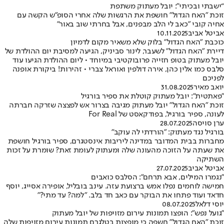
“ישבתי ובכיתי”: יובל מעתוק משתפת
זוכת ״האח הגדול״ חושפת את הרגשות שלה אחרי הסופ"ש הקשה עם
אחיה קובי ״כאב לי הלב מבפנים, אבל בחרתי שוב באור”
אביטל אביב
10.11.2025
כוכבת "האח הגדול" בלוק שלא משאיר מקום לדמיון
דיירת "האח הגדול" לשעבר, לינור סביניק, הגיעה למסיבת יום ההולדת של
יובל מעתוק בטופ חזייה פרובוקטיבי במיוחד • ליום ההולדת הגיעו עוד
סלבס כמו אלין כהן, אירה דולפין ואוראל צברי • זהירות! ביקורת אופנה
לפניכם
יואב מאיר
31.08.2025
"פאתטית": יובל מעתוק קוטלת את ספיר בורגיל
זוכת "האח הגדול" יובל מעתוק מגיבה בצרור אש לפצצה שזרקה חברתה
לעונה, ספיר בורגיל, בפודקאסט של For Real
ערן סויסה
28.07.2025
בורגיל נגד מעתוק: "הורדתי לה עוקב"
מחברות בבית המדובר במדינה ליריבות אינסטגרם, ספיר בורגיל חושפת
את שעתה על הזוכה מהעונה שלה ומעתוק לעומת זאת? שומרת על זכות
השתיקה
אביטל אביב
27.07.2025
"נגמרו המילים, אבא תרחם": הסלבס כואבים
חמישה לוחמים נפלו אמש ברצועת עזה. עינב בובליל, אופירה אסייג, יוסף
חדאד ועוד פתחו את הבוקר עם כאב חד בלב. "למה? עד מתי?"
יוסי דלאל
08.07.2025
"גועל נפש": הופצו תמונות עירום מזויפות של יובל מעתוק
זוכת "האח הגדול" חשפה כי מופצות בטלגרם תמונות עירום מזויפות שלה