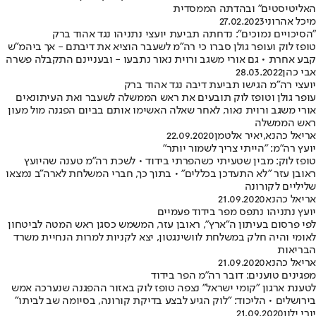
האליטיסטים" ובהדתה הממסדית
מיכל אהרוני
27.02.2023
"הסיכויים נמוכים": נדחתה תביעת יועצי נתניהו נגד אהוד ברק
טופז לוק ועופר גולן סברו כי רה"מ לשעבר הוציא את דיבתם - אך ביהמ"ש
קבע אחרת • גם אורי משגב ורוית נאור נתבעו - ובעניינם התקבלה פשרה
אבי כהן
28.03.2022
יועצי רה"מ הגישו תביעת דיבה נגד אהוד ברק
עופר גולן וטופז לוק תובעים את ראש הממשלה לשעבר ואת העיתונאים
אורי משגב ורוית נאור, לאחר שאלה האשימו אותם בביום הפגנה מול מעון
ראש הממשלה
אריאל כהנא
,
יאיר אלטמן
22.09.2020
יועץ רה"מ: "הייתי צריך לשמור יותר"
טופז לוק: מבין שטעיתי כשהפרתי בידוד • לשכת רה"מ טענה שהיועץ
ראובן עזר "לא התעדכן בכללים" • בתוך כך, חברי המשלחת לארה"ב נמצאו
שליליים לקורונה
אריאל כהנא
21.09.2020
יועץ נתניהו נתפס מפר בידוד פעמיים
לפי פרסום בעיתון ה"ארץ", ראובן עזר, המשמש כסגן ראש המטה לביטחון
לאומי והיה חלק במשלחת לוושינגטון, יצא לקניות למרות הנחיית משרד
הבריאות
אריאל כהנא
21.09.2020
מפגינים טוענים: דובר רה"מ הפר בידוד
לטענת ארגון "קומי ישראל" נצפה טופז לוק באזור ההפגנה שנערכה אמש
בירושלים • הליכוד: "לוק הגיע לבצע בדיקת קורונה, בסיומה שב לביתו"
יורי ילון
21.09.2020