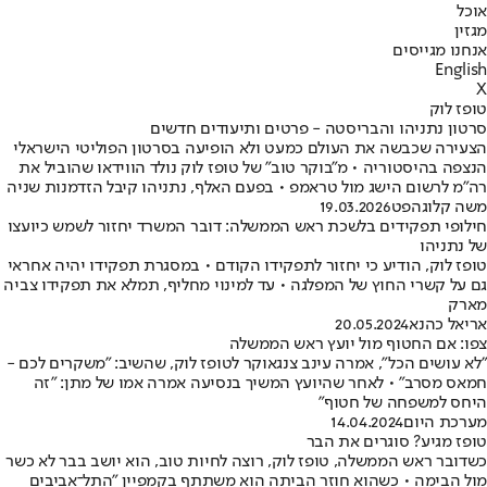
אוכל
מגזין
אנחנו מגייסים
English
X
טופז לוק
סרטון נתניהו והבריסטה - פרטים ותיעודים חדשים
הצעירה שכבשה את העולם כמעט ולא הופיעה בסרטון הפוליטי הישראלי
הנצפה בהיסטוריה • מ"בוקר טוב" של טופז לוק נולד הווידאו שהוביל את
רה"מ לרשום הישג מול טראמפ • בפעם האלף, נתניהו קיבל הזדמנות שניה
משה קלוגהפט
19.03.2026
חילופי תפקידים בלשכת ראש הממשלה: דובר המשרד יחזור לשמש כיועצו
של נתניהו
טופז לוק, הודיע כי יחזור לתפקידו הקודם • במסגרת תפקידו יהיה אחראי
גם על קשרי החוץ של המפלגה • עד למינוי מחליף, תמלא את תפקידו צביה
מארק
אריאל כהנא
20.05.2024
צפו: אם החטוף מול יועץ ראש הממשלה
"לא עושים הכל", אמרה עינב צנגאוקר לטופז לוק, שהשיב: "משקרים לכם -
חמאס מסרב" • לאחר שהיועץ המשיך בנסיעה אמרה אמו של מתן: "זה
היחס למשפחה של חטוף"
מערכת היום
14.04.2024
טופז מגיע? סוגרים את הבר
כשדובר ראש הממשלה, טופז לוק, רוצה לחיות טוב, הוא יושב בבר לא כשר
מול הבימה • כשהוא חוזר הביתה הוא משתתף בקמפיין "התל־אביבים