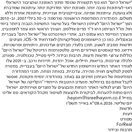
"ישראל היום" הוא גוף תקשורת שנוסד מתוך האמונה שהציבור הישראלי
ראוי לעיתונות טובה יותר, מאוזנת יותר ומדויקת יותר. עיתונות שמדברת
ולא צועקת. עיתונות אמינה, אובייקטיבית ועניינית. עיתונות אחרת וללא
תשלום. המהדורה המודפסת הראשונה פורסמה ב-30 ביולי 2007, וב-2010
הפך "ישראל היום" לעיתון הישראלי בעל שיעור החשיפה הגבוה ביותר בימי
חול. מו"ל העיתון היא ד"ר מרים אדלסון. העורך הראשי הוא עמר לחמנוביץ,
והעורך המייסד הוא עמוס רגב. אתרי האינטרנט של "ישראל היום" בעברית
ובאנגלית, כמו כן היישומונים (אפליקציות) לאנדרואיד ול-iOS, מציגים
חדשות מסביב לשעון, תוכן בלעדי, מבזקים ועדכונים, ניתוחים ופרשנויות,
וידיאו, פודקאסטים ושידורים חיים. פלטפורמות הדיגיטל של "ישראל היום"
כוללות ערוצי חדשות ודעות, תרבות ובידור, לייף סטייל, טכנולוגיה, ספורט,
כלכלה וצרכנות, בריאות, חיילים, אוכל, יהדות, תיירות ורכב. ב-2021 עלו
לאוויר האתר החדש והיישומון החדש של "ישראל היום" בעברית, במטרה
לספק לגולשים חוויה מהירה, עדכנית, בטוחה ונוחה. תכני המהדורה
המודפסת של העיתון זמינים גם באתר, במהדורה יומית מקוונת, ואפשר
לקבל אותם גם בניוזלטר. מועדון ההטבות הייחודי "הקליקה של ישראל
היום" מציע לגולשי האתר הנחות ומבצעים על מוצרים ושירותים. ישראל
היום פתוח להערות, לביקורת ולהצעות לשיפור מקהל הקוראים. פנו אלינו
במייל hayom@israelhayom.co.il.
יום שלישי, 28.4.2026
י"א באייר תשפ"ו
חדשות
דעות
ספורט
ForReal
תרבות ובידור