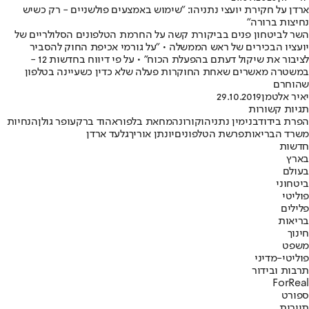
ארדן על חקירת יועצי נתניהו: "שימוש באמצעים פולשניים - רק כשיש
נחיצות ברורה"
השר לביטחון פנים בביקורת קשה על החרמת הטלפונים הסלולריים של
יועציו הבכירים של ראש הממשלה • "על גורמי אכיפת החוק להסביר
לציבור את שיקול דעתם בהפעלת הכוח" • על פי דיווח בחדשות 12 -
במשטרה מאשרים שאחת החוקרות פעלה שלא כדין כשעיינה בטלפון
שהוחרם
יאיר אלטמן
29.10.2019
תגיות קשורות
הפרת בידוד
בנימין נתניהו
קורונה
מחאת בלפור
אהוד ברק
עופר גולן
הנחיות
משרד הבריאות
פרשת הטלפונים
יונתן אוריך
גלעד ארדן
חדשות
בארץ
בעולם
ביטחוני
פוליטי
פלילים
בריאות
חינוך
משפט
פוליטי-מדיני
תרבות ובידור
ForReal
ספורט
תיירות