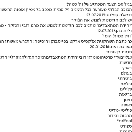
בגיל 50: הצעד המפתיע של ויל סמית'
הכוכב הבלתי מעורער בכל הזמנים ויל סמית' מככב בקמפיין אופנה הראשון 
דניאלה קפלוטו
23.07.2019
יש לכם הזדמנות לפגוש את הג'וקר
"יחידת המתאבדים" נותנים לכם הזדמנות לפגוש את מרגו רובי והג'וקר • מר
דלית כהן
12.07.2016
"וויל סמית' הומו"
כך כתבה השחקנית אלקסיס ארקט בפייסבוק והוסיפה: התגרש מאשתו הראש
מערכת היום
20.01.2016
תגיות קשורות
נעליים
אדי מרפי
הומו
מרגו רובי
יחידת המתאבדים
המסך הגדול
הגוקר
ג'יי הרנ
חדשות
בארץ
בעולם
ביטחוני
פוליטי
פלילים
בריאות
חינוך
משפט
פוליטי-מדיני
תרבות ובידור
ForReal
ספורט
תיירות