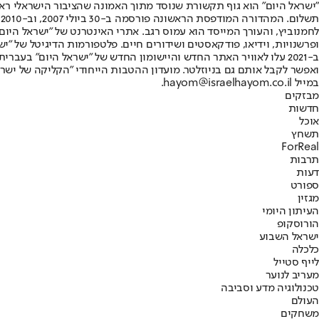
"ישראל היום" הוא גוף תקשורת שנוסד מתוך האמונה שהציבור הישראלי ראוי 
ת
ופרשנויות, וידיאו, פודקאסטים ושידורים חיים. פלטפורמות הדיגיטל של "ישרא
ב-2021 עלו לאוויר האתר החדש והיישומון החדש של "ישראל היום" בע
ואפשר לקבל אותם גם בניוזלטר. מועדון ההטבות הייחודי "הקליקה של ישרא
במייל hayom@israelhayom.co.il.
מבזקים
חדשות
אוכל
תשחץ
ForReal
תרבות
דעות
ספורט
מגזין
העיתון היומי
הורוסקופ
ישראל השבוע
כלכלה
לייף סטייל
מעריב לנוער
טכנולוגיה מדע וסביבה
העולם
משחקים