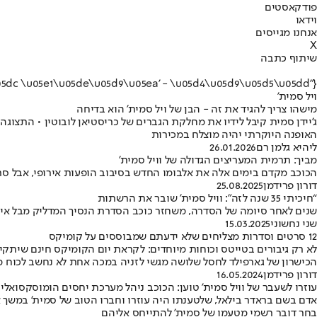
פודקאסטים
וידאו
אנחנו מגייסים
X
שיתוף כתבה
{"name":"\u05d5\u05d9\u05dc \u05e1\u05de\u05d9\u05ea' - \u05d4\u05d9\u05d5\u05dd"}
ויל סמית'
מישהו צריך להגיד את זה - הבן של ויל סמית' הוא בדיחה
ג’יידן סמית קיבל לידיו את מחלקת הגברים של כריסטיאן לובוטין • התצ
האופנה היוקרתי יהיה מוצלח במכירות
ליהיא גלמן רם
26.01.2026
מביך: תרמית המעריצים הגדולה של וויל סמית'
הכוכב מקדם בימים אלה את אלבומו החדש בסיבוב הופעות אירופי, אבל ס
דורון פרידמן
25.08.2025
“חיכיתי 35 שנה לזה”: וויל סמית’ שובר את הרשתות
שנים לאחר סיומה של הסדרה, משחזר כוכב הסדרת הנסיך המדליק מבל איי
שני נחשוני
15.03.2025
12 סרטים וסדרות מצליחים שלא ידעתם שמבוססים על קומיקס
לא רק גיבורים בטייטס וכוחות מיוחדים: לקראת יום הקומיקס חינם שיתקיים
הכישרון של גארפילד לחסל שלושה מגשי לזניה במכה אחת לא נחשב לכוח מיוח
דורון פרידמן
16.05.2024
עוזרו לשעבר של וויל סמית' טוען: הכוכב ניהל מערכת יחסים הומוסקסואלי
אדם בשם בראדר בילאל, שלטענתו היה עוזרו וחברו הטוב של סמית' במשך
בחר דובר רשמי מטעמו של סמית' להתייחס אליהם