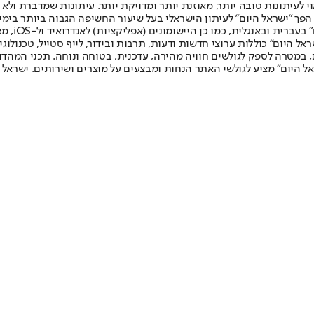
לעיתונות טובה יותר, מאוזנת יותר ומדויקת יותר. עיתונות שמדברת ולא צ
שלום. המהדורה המודפסת הראשונה פורסמה ב-30 ביולי 2007, וב-2010 הפך "ישראל היום" לעיתון הישראלי בעל שי
לחמנוביץ,
ל היום" כוללות ערוצי חדשות ודעות, תרבות ובידור, לייף סטייל, טכנולוגיה
ברית, במטרה לספק לגולשים חוויה מהירה, עדכנית, בטוחה ונוחה. תכני המה
ל היום" מציע לגולשי האתר הנחות ומבצעים על מוצרים ושירותים. ישראל 