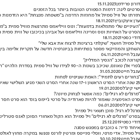
דורון פרידמן
15.11.2023
סרטים ליגה: דרמות הספורט הטובות ביותר בכל הזמנים
חזרתו של וויל סמית' אל מחוזות הדרמה ב"משפחה מנצחת" היא הזדמנות מ
ערן איצקוביץ
18.11.2021
"העיניים שלי מתמלאות בדמעות": ונוס וויליאמס מתרגשת מוויל סמית ב"
הסרט על האחיות ונוס וסרינה וויליאמס ועל אביהן בכיכובו של ווית סמית
דודי כספי
18.11.2021
ויל סמית' חושף: "שקלתי ברצינות לרצוח את אבא שלי"
השחקן והמוזיקאי מספר בפתיחות בביוגרפיה חדשה על תקרית אלימה בין ה
ענבל חייט
04.11.2021
קורונה לכוכב "הנסיך המדליק"
ג'פרי אלן טאונס, שכיכב בשנות ה-90 לצידו של וויל סמית בסדרת הלהיט "הנסיך המדליק מבל אייר" , נדבק כנראה בנגיף ומבקש ממעריציו: "קחו את זה ברצינות"
ענבל חייט
31.03.2020
"בחורים רעים לתמיד": האמת שציפינו לפחות
25 שנה אחרי הסרט הראשון ו-17 שנה אחרי הסרט השני מגיע השלישי שאינו נחוץ בשום צורה • ויל סמית' יוצא ממנו בשלום
ישי קיצ'לס
19.01.2020
"מרגלים לא רגילים": כמה אפשר לצחוק מיונה?
סרט האנימציה שאמור להיות פארודיה על סרטי ג'יימס בונד הוא סרט חסר י
ישי קיצ'לס
06.01.2020
מרגל לא רגיל: סוכן חשאי ויל סמית'
בסרט "מרגלים לא רגילים" ויל סמית' הוא הקול מאחורי הסוכן לאנס סטרלינ
דודי כספי
25.12.2019
איחוד נדיר: 4 כוכבים במפגש פסגה
ויל סמית', אדי מרפי, ווסלי סנייפס ומרטין לורנס נפגשו במקרה מחוץ לא
ענבל חייט
30.10.2019