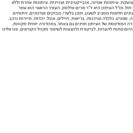
ועקת. עיתונות אמינה, אובייקטיבית ועניינית. עיתונות אחרת וללא
עור החשיפה הגבוה ביותר בימי חול. מו"ל העיתון היא ד"ר מרים אדלסון. העורך הראשי הוא עמר
 והעורך המייסד הוא עמוס רגב. אתרי האינטרנט של "ישראל היום" בעברית ובאנגלית, כמו כן היישומונים (אפליקציות) לאנדרואיד ול-iOS, מציגים חדשות מסביב לשעון, תוכן בלעדי, מבזקים ועדכונים, ניתוחים
, ספורט, כלכלה וצרכנות, בריאות, חיילים, אוכל, יהדות, תיירות ורכב.
דורה המודפסת של העיתון זמינים גם באתר, במהדורה יומית מקוונת,
היום פתוח להערות, לביקורת ולהצעות לשיפור מקהל הקוראים. פנו אלינו