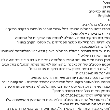
אוכל
מגזין
אנחנו מגייסים
English
X
הכטב"מ בתל אביב
מחדל זיהוי הכטב"ם החות'י בתל אביב: הופיע על מסכי הבקרה במשך 6
דקות ברציפות - ולא הופל
בעקבות תחקיר האירוע הוחלט להכפיל את הבקרות על התמונה
האווירית, ולהגדיל את מספר הפטרולים של מטוסי הקרב באוויר
לילך שובל
21.07.2024
בנם של הזוג שנרצח בנפילת הכטב"ם בצפון נגד ערוצי הטלוויזיה: "כשהוריי
נרצחו שידרו ריאליטי"
מתן ברנס תקף את יחס ערוצי הטלוויזה לתקרית שבה הוריו, ניר ונועה ז"ל,
נפגעו מכטב"ם של חיזבאללה, בהשוואה לסיקור נפילת הכטב"ם בתל אביב
• "שזוג הורים נרצח בצפון שידרתם רוקדים עם כוכבים"
מערכת היום
21.07.2024
ישראל תקפה בתימן, דיווחים: עשרות הרוגים ופצועים
מטוסי חיל האוויר תקפו בנמל חודיידה שבמערב המדינה • התקיפה כוונה
כנגד תשתיות ומתקני נפט • שר הביטחון גלנט: "את האש שבוערת כעת
בתימן רואים בכל רחבי המזרח התיכון"
שחר קליימן
,
לילך שובל
20.07.2024
ח"כ ואטורי על ההרוג מהכטב"ם בת"א: בטח מי שהפגין מהמשפחה שלו
ירגיש לא נוח לעשות את זה עכשיו
"אני לא מכיר אותו ולא יודע מי הוא", אמר ואטורי על יבגני פרדר שנהרג