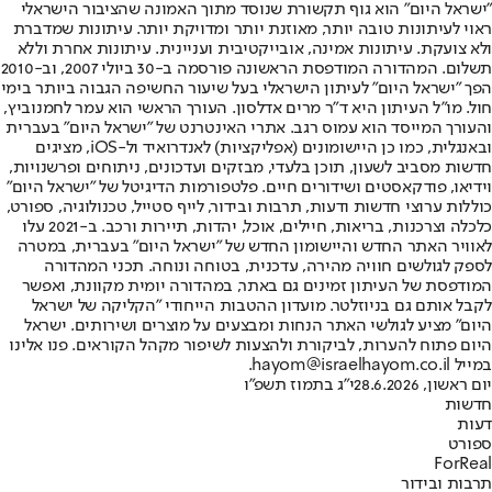
"ישראל היום" הוא גוף תקשורת שנוסד מתוך האמונה שהציבור הישראלי
ראוי לעיתונות טובה יותר, מאוזנת יותר ומדויקת יותר. עיתונות שמדברת
ולא צועקת. עיתונות אמינה, אובייקטיבית ועניינית. עיתונות אחרת וללא
תשלום. המהדורה המודפסת הראשונה פורסמה ב-30 ביולי 2007, וב-2010
הפך "ישראל היום" לעיתון הישראלי בעל שיעור החשיפה הגבוה ביותר בימי
חול. מו"ל העיתון היא ד"ר מרים אדלסון. העורך הראשי הוא עמר לחמנוביץ,
והעורך המייסד הוא עמוס רגב. אתרי האינטרנט של "ישראל היום" בעברית
ובאנגלית, כמו כן היישומונים (אפליקציות) לאנדרואיד ול-iOS, מציגים
חדשות מסביב לשעון, תוכן בלעדי, מבזקים ועדכונים, ניתוחים ופרשנויות,
וידיאו, פודקאסטים ושידורים חיים. פלטפורמות הדיגיטל של "ישראל היום"
כוללות ערוצי חדשות ודעות, תרבות ובידור, לייף סטייל, טכנולוגיה, ספורט,
כלכלה וצרכנות, בריאות, חיילים, אוכל, יהדות, תיירות ורכב. ב-2021 עלו
לאוויר האתר החדש והיישומון החדש של "ישראל היום" בעברית, במטרה
לספק לגולשים חוויה מהירה, עדכנית, בטוחה ונוחה. תכני המהדורה
המודפסת של העיתון זמינים גם באתר, במהדורה יומית מקוונת, ואפשר
לקבל אותם גם בניוזלטר. מועדון ההטבות הייחודי "הקליקה של ישראל
היום" מציע לגולשי האתר הנחות ומבצעים על מוצרים ושירותים. ישראל
היום פתוח להערות, לביקורת ולהצעות לשיפור מקהל הקוראים. פנו אלינו
במייל hayom@israelhayom.co.il.
יום ראשון, 28.6.2026
י"ג בתמוז תשפ"ו
חדשות
דעות
ספורט
ForReal
תרבות ובידור