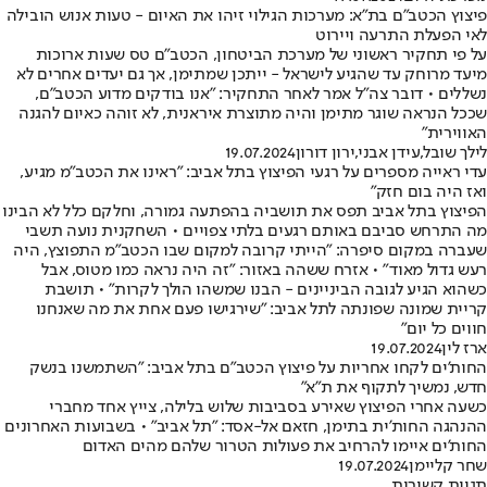
פיצוץ הכטב"ם בת"א: מערכות הגילוי זיהו את האיום - טעות אנוש הובילה
לאי הפעלת התרעה ויירוט
על פי תחקיר ראשוני של מערכת הביטחון, הכטב"ם טס שעות ארוכות
מיעד מרוחק עד שהגיע לישראל - ייתכן שמתימן, אך גם יעדים אחרים לא
נשללים • דובר צה"ל אמר לאחר התחקיר: "אנו בודקים מדוע הכטב"ם,
שככל הנראה שוגר מתימן והיה מתוצרת איראנית, לא זוהה כאיום להגנה
האווירית"
לילך שובל
,
עידן אבני
,
ירון דורון
19.07.2024
עדי ראייה מספרים על רגעי הפיצוץ בתל אביב: "ראינו את הכטב"מ מגיע,
ואז היה בום חזק"
הפיצוץ בתל אביב תפס את תושביה בהפתעה גמורה, וחלקם כלל לא הבינו
מה התרחש סביבם באותם רגעים בלתי צפויים • השחקנית נועה תשבי
שעברה במקום סיפרה: "הייתי קרובה למקום שבו הכטב"מ התפוצץ, היה
רעש גדול מאוד" • אזרח ששהה באזור: "זה היה נראה כמו מטוס, אבל
כשהוא הגיע לגובה הביניינים - הבנו שמשהו הולך לקרות" • תושבת
קריית שמונה שפונתה לתל אביב: "שירגישו פעם אחת את מה שאנחנו
חווים כל יום"
ארז לין
19.07.2024
החות'ים לקחו אחריות על פיצוץ הכטב"ם בתל אביב: "השתמשנו בנשק
חדש, נמשיך לתקוף את ת"א"
כשעה אחרי הפיצוץ שאירע בסביבות שלוש בלילה, צייץ אחד מחברי
ההנהגה החות'ית בתימן, חזאם אל-אסד: "תל אביב" • בשבועות האחרונים
החות'ים איימו להרחיב את פעולות הטרור שלהם מהים האדום
שחר קליימן
19.07.2024
תגיות קשורות