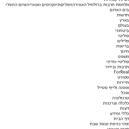
מלחמת חרבות ברזל
חיל האוויר
החות'ים
תימן
ניסים ואטורי
האיום החות'י
בים האדום
חדשות
בארץ
בעולם
ביטחוני
פוליטי
פלילים
בריאות
חינוך
משפט
פוליטי-מדיני
תרבות ובידור
ForReal
ספורט
תיירות
אופנה ולייף סטייל
אוכל
טכנולוגיה
כלכלה וצרכנות
דעות
כללי ומידע
דף הבית
זמני כניסת וצאת שבת