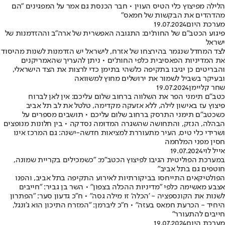
הלילה מפיצוץ כלי הטיס העוין • חבר הכנסת גם אמר על המפגינים "הם
מהדהדים את הבקשות של חמאס"
מערכת היום
19.07.2024
פיגוע הכטב"ם של החות'ים: התגובה האפשרית של ארה"ב וההזדמנות של
ישראל
לצד המחדל שנגמר בהירצחו של אזרח, לישראל יש הזדמנות לשנות מהיסוד
את המדיניות הפאסיבית כלפי החות'ים • ניתן להעריך שהאמריקנים
והבריטים כן יגיבו בתקיפה כלשהי בתימן כדי לרצות את הצד הישראלי,
ובעיקר בשביל לשמור את ירושלים מחוץ למשוואה
שחר קליימן
19.07.2024
כטב"ם תימני הפר את השלווה ברחוב שלום עליכם: אין לאן לברוח
פיצוץ עז באישון לילה, ללא אזעקה מקדימה, טלטל את לב תל אביב
כשכטב"ם תימני התרסק ברחוב שלום עליכם • תושבים מספרים על
הבהלה, הנזק, והתחושה שהשגרה המדומה נסדקה • בין חלונות מנופצים
ושרידי כלי טיס, העיר מתעוררת למציאות חדשה-ישנה: גם המרכז אינו
חסין מפני המלחמה
אייל לוי
19.07.2024
במערכת הפוליטית הגיבו לפיצוץ הכטב"מ: "כשמכילים בקריית שמונה,
חוטפים גם בתל אביב"
הפולטיקאים התייחסו בביקורתיות לאירוע התקיפה בתל אביב, והפנו
אצבע מאשימה כלפי "מדיניות ההכלה בצפון" • השר בן גביר: "חייבים
לשנות את הקונספציה - 'הכלה' זו מילה גסה" • ח"כ גדעון סער: "הפתרון
היחיד - הכרעת חמאס בעזה" • ח"כ ליברמן: "המזרח התיכון הוא ג'ונגל,
חייבים להתעורר"
מערכת היום
19.07.2024