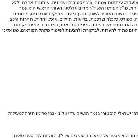
ועקת. עיתונות אמינה, אובייקטיבית ועניינית. עיתונות אחרת וללא
עור החשיפה הגבוה ביותר בימי חול. מו"ל העיתון היא ד"ר מרים אדלסון. העורך הראשי הוא עמר
 והעורך המייסד הוא עמוס רגב. אתרי האינטרנט של "ישראל היום" בעברית ובאנגלית, כמו כן היישומונים (אפליקציות) לאנדרואיד ול-iOS, מציגים חדשות מסביב לשעון, תוכן בלעדי, מבזקים ועדכונים, ניתוחים
, ספורט, כלכלה וצרכנות, בריאות, חיילים, אוכל, יהדות, תיירות ורכב.
דורה המודפסת של העיתון זמינים גם באתר, במהדורה יומית מקוונת,
היום פתוח להערות, לביקורת ולהצעות לשיפור מקהל הקוראים. פנו אלינו
יום גדול לג'ודו הישראלי • יצחק אשפיז (עד 60 ק"ג) רשם הישג ענק והפך לזוכה הזהב הצעיר ביותר של ישראל • תמנע נלסון לוי גברה על ענבל שמש בדרבי ישראלי היסטורי בגמר הנשים עד 57 ק"ג • גפן פרימו חזרה לפעילות
וחד הוא מספר על המעבר ("סומכים עליי"), הזוגיות לצד ספורטאית