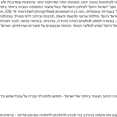
לעיתונות טובה יותר, מאוזנת יותר ומדויקת יותר. עיתונות שמדברת ולא צ
שלום. המהדורה המודפסת הראשונה פורסמה ב-30 ביולי 2007, וב-2010 הפך "ישראל היום" לעיתון הישראלי בעל שי
לחמנוביץ,
ל היום" כוללות ערוצי חדשות ודעות, תרבות ובידור, לייף סטייל, טכנולוגיה
ברית, במטרה לספק לגולשים חוויה מהירה, עדכנית, בטוחה ונוחה. תכני המה
ל היום" מציע לגולשי האתר הנחות ומבצעים על מוצרים ושירותים. ישראל 
 את מקומו בהרכב בני סכנין ולהתכונן לחתונה עם גפן פרימו • בראיון מי