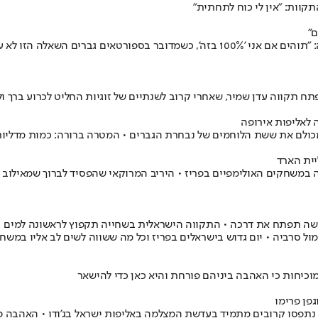
קוות: "אין לי כוח לתחתית"
"
גפן פרימו, אשתו לעתיד של אקס מכבי תל אביב והפועל באר שבע, האשימה: "תוהים אם אני '
 לאליפות אירופה
מכולם את ששת הלוחמים של נבחרת הגברים • המטרה ברורה: כמות מדלי
יית הארד
ה במשחקים האולימפיים בפריז • היריב המרוקאי שהפסיד לברוך שמאילוב ל
 בגלישה תפתח את דרכה • התקווה הישראלית בשחייה תקפוץ לראשונה למ
סרביה • יום גדוש בישראלים בפריז וכל מה ששווה לשים לב אליו במשחקים ה
מוכיחות כי האהבה ביניהם פורחת והיא כאן כדי להישאר
פן פרימו
חה נתפסו קרובים מתמיד בעדשת המצלמה באליפות ישראל בג'ודו • האהבה 