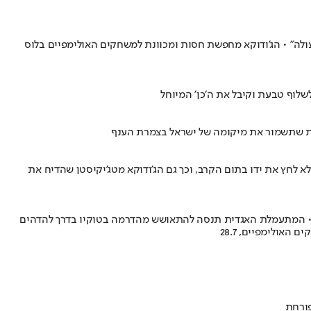
100% בזה', כשמדובר בספורטאים גברים השאלה הזו לא עולה" • הג'ודוקא מחפשת חסות ומכוונת למשחקים האולימפיים בלוס
ות שתשמור את מיקומה של ישראל בצמרת הענף
א לחץ את ידו בתום הקרב, וכך גם הג'ודוקא מטג'יקיסטן שהדיח את
ים • המתעמלת האגדית תנסה להתאושש מהדרמה בטוקיו בדרך להדהים
אולימפיים, 28.7
פורחת