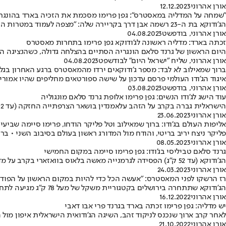
אורן אהרוני
12.12.2023
"שמחה על המדליה במאסטרס": גפן פרימו מסכמת את הזכיה בארד בהונגר
הג'ודוקא בת ה-23 רשמה אבן דרך בקריירה שלה: "מצפה לעמוד במטרות הבאות" • הפרס הנוסף: נקודות חשובות לקראת המשחקים האולימפיים בפריז
אורן אהרוני
, בודפשט
04.08.2023
זכתה בארד: מדליה ראשונה לג'ודוקא גפן פרימו בתחרות מאסטרס
היום הראשון של גרנד סלאם הונגריה הסתיים בהצלחה גדולה, כשהנציגה ה
אורן אהרוני
, שליח "ישראל היום" לבודשפט
04.08.2023
ברוך שמאילוב לא לבד: מספר ג'ודוקאים ירדו מהמאסטרס ברגע האחרון בגל
איגוד הג'ודו העולמי פרסם עדכון על שישה ספורטאים מחליפים שהיו אמור
אורן אהרוני
, בודפשט
03.08.2023
עוד הישג לג'ודו הנשים: גפן פרימו אלופת גרנד סלאם מונגוליה
הישראלית גברה בקרב על הזהב עלאמנדין בושאר הצרפתייה החזקה (עד 52 ק"ג) • תמר מלכה ניצחה את שירה ראשוני בדרבי ישראלי, וזכתה במדליית הארד
אורן אהרוני
23.06.2023
אליפות העולם בג'ודו: ברוך שמאילוב וטל פליקר הודחו, פרימו סיימה שביעי
פליקר ניצח יריב בריטי, והודח מול המדורג ראשון בעולם בסיבוב השני •
אורן אהרוני
08.05.2023
גרנד סלאם טביליסי בג'ודו: גפן פרימו סיימה במקום החמישי
הג'ודוקא (עד 52 ק"ג) הפסידה לגרמנייה מאשה בלאוס בוואזארי בקרב על מדליית הארד • תמר מלכה (עד 48 ק"ג), סיימה במקום השביעי • מחר יעלו על המזרן: גילי שריר, ענבל שמש ומאיה קוגן
אורן אהרוני
24.03.2023
רז הרשקו לפני המאסטרס: "אעשה הכל כדי להיות במקום הראשון על הפודי
הג'ודוקא שתתחרה בירושלים בקטגוריית משקל של מעל 78 ק"ג מגיעה לתחרות מלאת ביטחון • גם חבריה מאמינים שאפשר להגיע רחוק בזכות הקהל הביתי
אורן אהרוני
16.12.2022
יש מדליה: גפן פרימו זכתה בארד בגרנד פרי אבו דאבי
לאחר קרב ארוך שנכנס לניקוד זהב, השיגה הג'ודואית הישראלית איפון מול
אורן אהרוני
21.10.2022