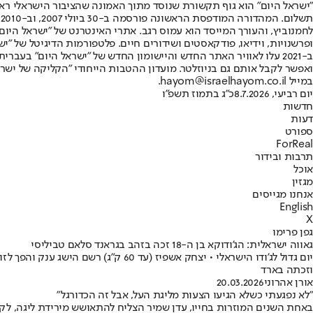
"ישראל היום" הוא גוף תקשורת שנוסד מתוך האמונה שהציבור הישראלי ראוי 
ת
ופרשנויות, וידיאו, פודקאסטים ושידורים חיים. פלטפורמות הדיגיטל של "ישרא
ב-2021 עלו לאוויר האתר החדש והיישומון החדש של "ישראל היום" בע
ואפשר לקבל אותם גם בניוזלטר. מועדון ההטבות הייחודי "הקליקה של ישרא
במייל hayom@israelhayom.co.il.
יום רביעי, 8.7.2026
כ"ג בתמוז תשפ"ו
חדשות
דעות
ספורט
ForReal
תרבות ובידור
אוכל
מגזין
אנחנו מגייסים
English
X
גפן פרימו
גאווה ישראלית: הג'ודוקא בן ה-18 זכה בזהב בגראנד סלאם טביליסי
וזכתה בארד
אורן אהרוני
20.03.2026
"לא נפגעתי כשלא הגיעו הצעות מליגת העל, אבל זה הכדורגל"
באחת השנים המוזרות בחייו, עדן שמיר הצליח להתאושש מירידת ליגה, לקבע