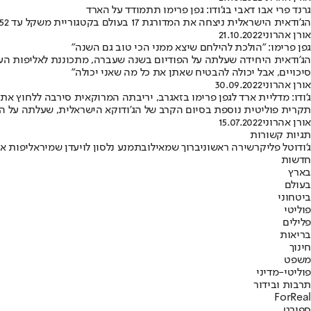
גרנד פרי אבו דאבי בג'ודו: גפן פרימו תתמודד על הארד
הג'ודאית הישראלית ניצחה את המדורגת 17 בעולם בקטגוריית משקל עד 52 ק"מ, אז הפסידה בחצי הגמר • שירה ראשוני, מתן קוקלייב ודניאל קפלושניק הודחו בקרב הראשון
אורן אהרוני
21.10.2022
גפן פרימו: "הולכת להילחם שיצא ממני הכי טוב גם השנה"
סיכויים, אבל יכולה להבטיח שאתן את כל מה שאני יכולה"
אורן אהרוני
30.09.2022
ג'ודו: מדליית ארד לגפן פרימו בזאגרב, יריבתה המרוקאית סירבה ללחוץ את 
תקרית פוליטית נוספת בסיום הקרב של הג'ודוקא הישראלית, שעלתה על הפודיום בגרנד פרי ב
אורן אהרוני
15.07.2022
תגיות קשורות
ג'ודו
טל פליקר
שירה ראשוני
ברוך שמאילוב
תמנע נלסון לוי
עדן שמיר
אליפות א
חדשות
בארץ
בעולם
ביטחוני
פוליטי
פלילים
בריאות
חינוך
משפט
פוליטי-מדיני
תרבות ובידור
ForReal
ספורט