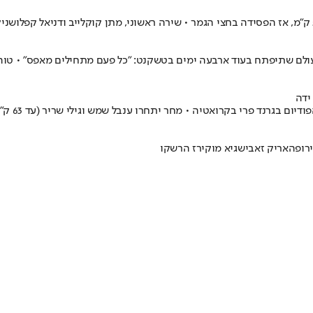
ידה
קרואטיה • מחר יתחרו ענבל שמש וגילי שריר (עד 63 ק"ג) ומאיה גושן (עד 70 ק"ג)
ירופה
אריק זאבי
שגיא מוקי
רז הרשקו