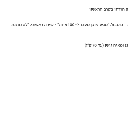
הג'ודאית היחידה שעלתה על הפודיום בשנה שעברה, מתכוננת לאליפות העולם שתיפתח בעוד ארבעה ימים בטשקנט: "כל פעם מתחילים מאפס" • טוהר בוטבול: "מגיע מוכן מעבר ל-100 אחוז" • שירה ראשוני: "לא נותנת