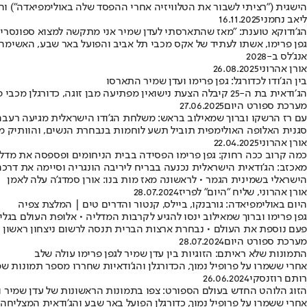
הישגית ("רציתי לשבור את הטלוויזיה אחרי ההפסד שלה באולימפיאדה") והת
ליאב נחמני
16.11.2025
הג'ודוקא טוענת: "מאז שהתארסתי לעדן שמיר אני מתקשה למצוא ספונסרים
אנג'לס ב-2028
אורן אהרוני
26.08.2025
בין הג׳ודו לכדורגל: גפן פרימו ועדן שמיר התארסו
הג׳ודאית בת ה-25 קיבלה הצעת נישואין מפתיעה מבן זוגה, כדורגלן מכבי פתח תקווה עדן שמיר, שאחרי קרוב לשנתיים של זוגיות החליט לכרוע ברך ולשלוף טבעת וקיבל את ה׳כן׳ המיוחל
מערכת ספורט היום
27.06.2025
עם רז הרשקו וברוך שמאילוב בראש: משלחת הג'ודו הישראלית מגיעה רעבה
סגנית האלופה האולימפית תוביל תשע לוחמות בנבחרת הנשים, והוותיק 
אורן אהרוני
22.04.2025
כמה קרוב ככה רחוק: גפן פרימו הפסידה בבית הניחומים ופספסה את מדל
מאכזב: הג'ודאית הישראלית נכנעה בבריח ליריבה הונגריה וסיימה את דרכ
הישראלי בשמינית הגמר • לראשונה מאז מות בנו: אורן סמדג'ה עלה לאמן
אורן אהרוני, שליח "היום" לפריז
28.07.2024
היום באולימפיאדה: גורבנקו, ביילס, קנטור והדרים טים | המלצת צפיה
גפן פרימו וברוך שמאילוב ינסו להגיע לקרבות המדליה • אלופת העולם
פעם נוספת את העולם • נבחרת ארצות הברית תנסה לרשום ניצחון ראשון מול 
מערכת ספורט היום
28.07.2024
התמונות שלא ראיתם: הזוגיות בין עדן שמיר לגפן פרימו עולה שלב
אחרי ששמרו על פרופיל נמוך, הכדורגלן והג'ודאיות שחררו מספר תמונות ש
רותם רוזנסקי
26.06.2024
הזוג הלוהט החדש בעולם הספורט: צפו בתמונות הראשונות של עדן שמיר וג
אחרי ששמרו על פרופיל נמוך, כדורגלן הפועל באר שבע והג'ודאית המצלי