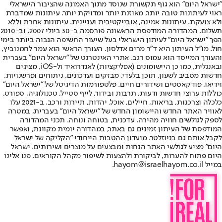
"ישראל היום" הוא גוף תקשורת שנוסד מתוך האמונה שהציבור הישראלי
ראוי לעיתונות טובה יותר, מאוזנת יותר ומדויקת יותר. עיתונות שמדברת
ולא צועקת. עיתונות אמינה, אובייקטיבית ועניינית. עיתונות אחרת וללא
תשלום. המהדורה המודפסת הראשונה פורסמה ב-30 ביולי 2007, וב-2010
הפך "ישראל היום" לעיתון הישראלי בעל שיעור החשיפה הגבוה ביותר בימי
חול. מו"ל העיתון היא ד"ר מרים אדלסון. העורך הראשי הוא עמר לחמנוביץ,
והעורך המייסד הוא עמוס רגב. אתרי האינטרנט של "ישראל היום" בעברית
ובאנגלית, כמו כן היישומונים (אפליקציות) לאנדרואיד ול-iOS, מציגים
חדשות מסביב לשעון, תוכן בלעדי, מבזקים ועדכונים, ניתוחים ופרשנויות,
וידיאו, פודקאסטים ושידורים חיים. פלטפורמות הדיגיטל של "ישראל היום"
כוללות ערוצי חדשות ודעות, תרבות ובידור, לייף סטייל, טכנולוגיה, ספורט,
כלכלה וצרכנות, בריאות, חיילים, אוכל, יהדות, תיירות ורכב. ב-2021 עלו
לאוויר האתר החדש והיישומון החדש של "ישראל היום" בעברית, במטרה
לספק לגולשים חוויה מהירה, עדכנית, בטוחה ונוחה. תכני המהדורה
המודפסת של העיתון זמינים גם באתר, במהדורה יומית מקוונת, ואפשר
לקבל אותם גם בניוזלטר. מועדון ההטבות הייחודי "הקליקה של ישראל
היום" מציע לגולשי האתר הנחות ומבצעים על מוצרים ושירותים. ישראל
היום פתוח להערות, לביקורת ולהצעות לשיפור מקהל הקוראים. פנו אלינו
במייל hayom@israelhayom.co.il.