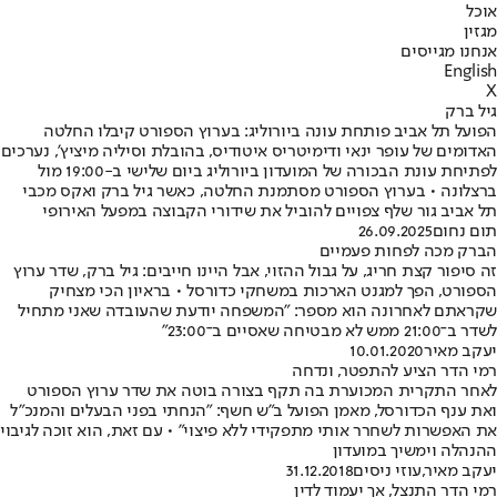
אוכל
מגזין
אנחנו מגייסים
English
X
גיל ברק
הפועל תל אביב פותחת עונה ביורוליג: בערוץ הספורט קיבלו החלטה
האדומים של עופר ינאי ודימיטריס איטודיס, בהובלת וסיליה מיציץ', נערכים
לפתיחת עונת הבכורה של המועדון ביורוליג ביום שלישי ב-19:00 מול
ברצלונה • בערוץ הספורט מסתמנת החלטה, כאשר גיל ברק ואקס מכבי
תל אביב גור שלף צפויים להוביל את שידורי הקבוצה במפעל האירופי
תום נחום
26.09.2025
הברק מכה לפחות פעמיים
זה סיפור קצת חריג, על גבול ההזוי, אבל היינו חייבים: גיל ברק, שדר ערוץ
הספורט, הפך למגנט הארכות במשחקי כדורסל • בראיון הכי מצחיק
שקראתם לאחרונה הוא מספר: "המשפחה יודעת שהעובדה שאני מתחיל
לשדר ב־21:00 ממש לא מבטיחה שאסיים ב־23:00"
יעקב מאיר
10.01.2020
רמי הדר הציע להתפטר, ונדחה
לאחר התקרית המכוערת בה תקף בצורה בוטה את שדר ערוץ הספורט
ואת ענף הכדורסל, מאמן הפועל ב"ש חשף: "הנחתי בפני הבעלים והמנכ"ל
את האפשרות לשחרר אותי מתפקידי ללא פיצוי" • עם זאת, הוא זוכה לגיבוי
ההנהלה וימשיך במועדון
יעקב מאיר
,
עוזי ניסים
31.12.2018
רמי הדר התנצל, אך יעמוד לדין