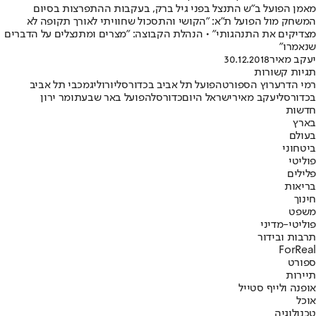
מאמן הפועל ב"ש התנצל בפני גיל ברק, בעקבות ההתפרצות בסיום
המשחק מול הפועל ת"א: "הקושי והתסכול שחוויתי לאורך תקופה לא
מצדיקים את התנהגותי" • הנהלת הקבוצה: "מצרים ומתנצלים על הדברים
שנאמרו"
יעקב מאיר
30.12.2018
תגיות קשורות
רמי הדר
ערוץ הספורט
הפועל תל אביב בכדורסל
יורוליג
מכבי תל אביב
בכדורסל
יעקב מאיר
ישראל היום
כדורסל
הפועל באר שבע
תומר ירון
חדשות
בארץ
בעולם
ביטחוני
פוליטי
פלילים
בריאות
חינוך
משפט
פוליטי-מדיני
תרבות ובידור
ForReal
ספורט
תיירות
אופנה ולייף סטייל
אוכל
טכנולוגיה