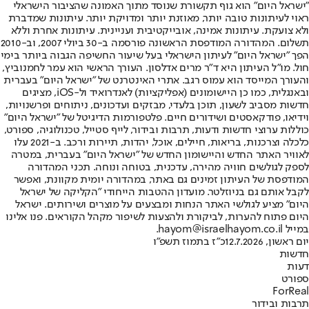
"ישראל היום" הוא גוף תקשורת שנוסד מתוך האמונה שהציבור הישראלי
ראוי לעיתונות טובה יותר, מאוזנת יותר ומדויקת יותר. עיתונות שמדברת
ולא צועקת. עיתונות אמינה, אובייקטיבית ועניינית. עיתונות אחרת וללא
תשלום. המהדורה המודפסת הראשונה פורסמה ב-30 ביולי 2007, וב-2010
הפך "ישראל היום" לעיתון הישראלי בעל שיעור החשיפה הגבוה ביותר בימי
חול. מו"ל העיתון היא ד"ר מרים אדלסון. העורך הראשי הוא עמר לחמנוביץ,
והעורך המייסד הוא עמוס רגב. אתרי האינטרנט של "ישראל היום" בעברית
ובאנגלית, כמו כן היישומונים (אפליקציות) לאנדרואיד ול-iOS, מציגים
חדשות מסביב לשעון, תוכן בלעדי, מבזקים ועדכונים, ניתוחים ופרשנויות,
וידיאו, פודקאסטים ושידורים חיים. פלטפורמות הדיגיטל של "ישראל היום"
כוללות ערוצי חדשות ודעות, תרבות ובידור, לייף סטייל, טכנולוגיה, ספורט,
כלכלה וצרכנות, בריאות, חיילים, אוכל, יהדות, תיירות ורכב. ב-2021 עלו
לאוויר האתר החדש והיישומון החדש של "ישראל היום" בעברית, במטרה
לספק לגולשים חוויה מהירה, עדכנית, בטוחה ונוחה. תכני המהדורה
המודפסת של העיתון זמינים גם באתר, במהדורה יומית מקוונת, ואפשר
לקבל אותם גם בניוזלטר. מועדון ההטבות הייחודי "הקליקה של ישראל
היום" מציע לגולשי האתר הנחות ומבצעים על מוצרים ושירותים. ישראל
היום פתוח להערות, לביקורת ולהצעות לשיפור מקהל הקוראים. פנו אלינו
במייל hayom@israelhayom.co.il.
יום ראשון, 12.7.2026
כ"ז בתמוז תשפ"ו
חדשות
דעות
ספורט
ForReal
תרבות ובידור