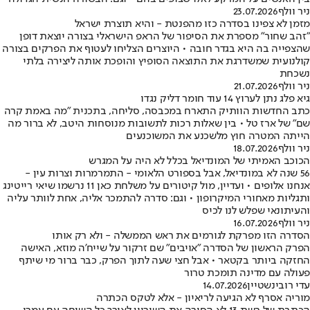
ניר וולף
23.07.2026
מזמן לא צפינו בסדרה כזו מהפנטת - והיא תוצרת ישראל
"זהב שחור" מספרת את הסיפור של הראפ הישראלי בצורה יוצאת דופן
שהצפייה בה היא בגדר חובה • היוצרים הצליחו לעטוף את הפרקים בצורה
קולנועית שמשדרגת את התוצאה הסופיץ והופכת אותה ליצירה בלתי
נשכחת
ניר וולף
21.07.2026
גיא פלג נתן לערוץ 14 עוד חומר דליק נגדו
כתב החדשות הוותיק התארח במכבסה, סליחה, בתכנית ״מה באמת קרה
שם״ של ארז טל • בין שאלות רכות לתשובות מנוסחות היטב, לא ברור מה
הייתה המטרה חוץ מלשכנע את המשוכנעים
ניר וולף
18.07.2026
הכוכב האמיתי של המונדיאל בכלל לא היה על המגרש
56 שנה לא במונדיאל, אבל בספורט הלאומי - התמרמרות וצרות עין -
אנחנו אלופים • ועדיין, מול קיטורים על משלחת כאן 11 נרשמו שיאי רייטינג
ותגליות מאחורי המיקרופון • וגם: סדרה להתמכר אליה, אחת לוותר עליה
והעיתונאי שפלש לנו לכיס
ניר וולף
16.07.2026
הסדרה הזו מפרקת לגורמים את ראש הממשלה - ולא רק אותו
הפרק הראשון של הסדרה "אויבים" שם זרקור על שייח'ה מוזא, האישה
החזקה ביותר בקטאר • אבל חצי שעה לתוך הפרק, כבר ברור מי שיתף
פעולה עם מדינה תומכת טרור
עדי רובינשטיין
14.07.2026
מוריה אסרף לא הגיעה לריאיון - אלא לטקס הכתרה