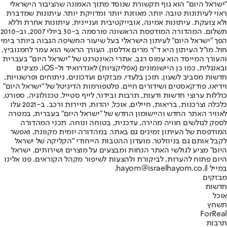
"ישראל היום" הוא גוף תקשורת שנוסד מתוך האמונה שהציבור הישראלי
ראוי לעיתונות טובה יותר, מאוזנת יותר ומדויקת יותר. עיתונות שמדברת
ולא צועקת. עיתונות אמינה, אובייקטיבית ועניינית. עיתונות אחרת וללא
תשלום. המהדורה המודפסת הראשונה פורסמה ב-30 ביולי 2007, וב-2010
הפך "ישראל היום" לעיתון הישראלי בעל שיעור החשיפה הגבוה ביותר בימי
חול. מו"ל העיתון היא ד"ר מרים אדלסון. העורך הראשי הוא עמר לחמנוביץ,
והעורך המייסד הוא עמוס רגב. אתרי האינטרנט של "ישראל היום" בעברית
ובאנגלית, כמו כן היישומונים (אפליקציות) לאנדרואיד ול-iOS, מציגים
חדשות מסביב לשעון, תוכן בלעדי, מבזקים ועדכונים, ניתוחים ופרשנויות,
וידיאו, פודקאסטים ושידורים חיים. פלטפורמות הדיגיטל של "ישראל היום"
כוללות ערוצי חדשות ודעות, תרבות ובידור, לייף סטייל, טכנולוגיה, ספורט,
כלכלה וצרכנות, בריאות, חיילים, אוכל, יהדות, תיירות ורכב. ב-2021 עלו
לאוויר האתר החדש והיישומון החדש של "ישראל היום" בעברית, במטרה
לספק לגולשים חוויה מהירה, עדכנית, בטוחה ונוחה. תכני המהדורה
המודפסת של העיתון זמינים גם באתר, במהדורה יומית מקוונת, ואפשר
לקבל אותם גם בניוזלטר. מועדון ההטבות הייחודי "הקליקה של ישראל
היום" מציע לגולשי האתר הנחות ומבצעים על מוצרים ושירותים. ישראל
היום פתוח להערות, לביקורת ולהצעות לשיפור מקהל הקוראים. פנו אלינו
במייל hayom@israelhayom.co.il.
מבזקים
חדשות
אוכל
תשחץ
ForReal
תרבות