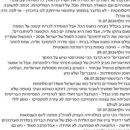
הכתבת של רשת 13 לא הסירה את השיריון לאורך כל השיחה עם עמרי
אסנהיים וגם השאלה הגדולה מכל, על דעותיה הפוליטיות, זכתה לתשובה
דיפלומטית • לא מדובר במסמך עיתונאי שייחקק לנו בזיכרון - אז למה היה
בו צורך?
ניר וולף
11.07.2026
עינב בובליל ניצחה כמעט הכל, אבל הפסידה לכרית קטנה על הספה
פעם צחקו עליה, אבל מאז היא עשתה ים כסף, הוקפצה ל"מחוברים",
הביסה את ה"פרידמנים" והפכה לסמל של ישראל 2026 • המכשול שעדיין
בולם אותה נמצא אצלה בבית • וגם: סדרה להתמכר אליה, אחת לוותר
עליה – ואיפה באמת צריך רפורמה משפטית
ניר וולף
09.07.2026
"מחוברים" היא הדבר הכי פמיניסטי שיש על המסך
התיאוריות סביב ליהוק של קאסט מזרחי אולי רלוונטיות, אבל אי אפשר
להתעלם מהפיל שבחדר • הנשים בתכנית מסמלות ישראליות, הצלחה,
חוסן והתמודדות • והגברים? שלא נדע
עדי רובינשטיין
08.07.2026
בברזיל משדרים כדורגל כמו שבישראל משדרים מלחמות
המונדיאל ממשיך לשבור שיאי צפייה, דווקא כשהוא נערך באומה שלא
יודעת מהו נבדל • הקרנבל הברזיאלי הפך לטרגדיה, הפסימיות הבריטית
הוכיחה את עצמה והמוזיקה המרימה לא עזרה למקסיקו • מסע לילי
מסביב לעולם
ניר וולף
07.07.2026
היהודי הכי נרגן בטלוויזיה העניק לארה"ב מתנה ליום העצמאות
לארי דיוויד ציין את יום הולדת ה-250 של ארצות הברית בסדרת מערכונים
חדשה • התוצאה לא מפתיעה, לא אחידה - אבל מהנה מאוד • ויש גם