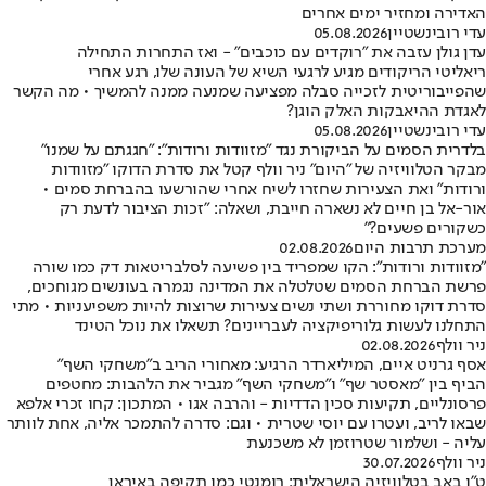
האדירה ומחזיר ימים אחרים
עדי רובינשטיין
05.08.2026
עדן גולן עזבה את "רוקדים עם כוכבים" - ואז התחרות התחילה
ריאליטי הריקודים מגיע לרגעי השיא של העונה שלו, רגע אחרי
שהפייבוריטית לזכייה סבלה מפציעה שמנעה ממנה להמשיך • מה הקשר
לאגדת ההיאבקות האלק הוגן?
עדי רובינשטיין
05.08.2026
בלדרית הסמים על הביקורת נגד "מזוודות ורודות": "חגגתם על שמנו"
מבקר הטלוויזיה של "היום" ניר וולף קטל את סדרת הדוקו "מזוודות
ורודות" ואת הצעירות שחזרו לשיח אחרי שהורשעו בהברחת סמים •
אור-אל בן חיים לא נשארה חייבת, ושאלה: "זכות הציבור לדעת רק
כשקורים פשעים?"
מערכת תרבות היום
02.08.2026
"מזוודות ורודות": הקו שמפריד בין פשיעה לסלבריטאות דק כמו שורה
פרשת הברחת הסמים שטלטלה את המדינה נגמרה בעונשים מגוחכים,
סדרת דוקו מחוררת ושתי נשים צעירות שרוצות להיות משפיעניות • מתי
התחלנו לעשות גלוריפיקציה לעבריינים? תשאלו את נוכל הטינד
ניר וולף
02.08.2026
אסף גרניט איים, המיליארדר הרגיע: מאחורי הריב ב"משחקי השף"
הביף בין "מאסטר שף" ו"משחקי השף" מגביר את הלהבות: מחטפים
פרסונליים, תקיעות סכין הדדיות - והרבה אגו • המתכון: קחו זכרי אלפא
שבאו לריב, ועטרו עם יוסי שטרית • וגם: סדרה להתמכר אליה, אחת לוותר
עליה - ושלמור שטרוזמן לא משכנעת
ניר וולף
30.07.2026
ט"ו באב בטלוויזיה הישראלית: רומנטי כמו תקיפה באיראן