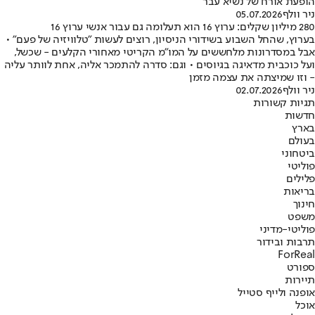
הופעת אורח של נשיא עבר
ניר וולף
05.07.2026
280 מיליון שקלים: ערוץ 16 הוא תעלומה גם עבור אנשי ערוץ 16
בערוץ, שהחל השבוע בשידורי הניסיון, רוצים לעשות "טלוויזיה של פעם" •
אבל במסדרונות מלחששים על המו"מ הקריטי מאחורי הקלעים - שכשל,
ועל כוכבית מדאיגה בגיוסים • וגם: סדרה להתמכר אליה, אחת לוותר עליה
- וזו שמיצתה את עצמה מזמן
ניר וולף
02.07.2026
תגיות קשורות
חדשות
בארץ
בעולם
ביטחוני
פוליטי
פלילים
בריאות
חינוך
משפט
פוליטי-מדיני
תרבות ובידור
ForReal
ספורט
תיירות
אופנה ולייף סטייל
אוכל