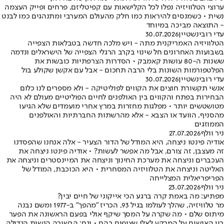
ערוצי הטלוויזיה נפלו לכל הקלישאות עם קפיטליזם, פרחים ופייק העצמה
נשית • כשמנסים להיראות כמו חלק מהעולם המערבי ומתנהגים כמו לבנט
- התוצאה מביכה במיוחד
עדי רובינשטיין
30.07.2026
הטלוויזיה האמריקנית מתה - ויש מלכה חדשה בטבלאות הצפייה
בשבועות האחרונים חל שינוי בקרב הרגלי הצפייה של הישראלים ונדמה
ששנות ה-80 עושות קאמבק • הסדרות הצרפתיות כובשות את
הפלטפורמות השונות בלי הרבה תחכום - אבל עם אקשן שקולע בול
עדי רובינשטיין
30.07.2026
אנשי תקשורת חוצים את הקווים לפוליטיקה - ולא מספרים לנו כלום
הבחירות בפתח והקווים בין האולפנים לחיים הפוליטיים מעולם לא היה
מטושטשים יותר • מפלגות מחזרות במרץ אחרי מועמדים שלא הגיעו
מהסניף, הוועד או הצבא - אלא מהרשתות החברתיות והאולפנים
הממוזגים
ניר וולף
27.07.2026
אודיה פינטו ניצחה, היא המודל של הדור הצעיר - אלה אנחנו שהפסדנו
זה מעצבן, זה צורם, אבל מה אפשר לעשות? • אודיה פינטו ניצחה את
העכברים וניצחה את מערכת החינוך וניצחה את המיינסטרים וניצחה את
האליטה וניצחה את הטלוויזיה המסחרית • היא הכוכבת, המודל של
הפריפריאלית המצלייחה
ניר וולף
23.07.2026
מפתיע: מה באמת קרה ברגע הכי אייקוני של חיים יבין?
מר טלוויזיה, שהלך לעולמו בגיל 93, הכריז "מהפך" ב-1977 ומשם נבנה
מיתוס שלם • מה שקרה על המסך שיקף אולי בפעם הראשונה את הפער
בין האנשים על המרקע לאלו שצופים בהם • וגם: הבשורה הנשית הגדולה