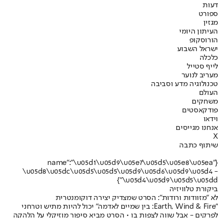
דעות
ספורט
מגזין
העיתון היומי
הורוסקופ
ישראל השבוע
כלכלה
לייף סטייל
מעריב לנוער
טכנולוגיה מדע וסביבה
העולם
משחקים
פודקאסטים
וידאו
אנחנו מגייסים
X
שיתוף כתבה
{"name":"\u05d1\u05d9\u05e7\u05d5\u05e8\u05ea
\u05d8\u05dc\u05d5\u05d5\u05d9\u05d6\u05d9\u05d4 -
\u05d4\u05d9\u05d5\u05dd"}
ביקורת טלוויזיה
לא "מזוודות ורודות": הסרט שמצדיק יצירה דוקומנטרית
"Earth, Wind & Fire: בין שמיים לאדמה" יכול להיות מתיש וטרחני
לפרקים - אבל שווה לצפות בו • הסרט מביא סיפור מוזיקלי על הלהקה