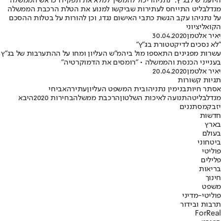
היועמ"ש לבג"ץ: "נתניהו יכול להמשיך למלא את תפקידו כראש הממשלה"
מנדלבליט התייחס לעתירות שביקשו למנוע את הטלת הרכבת הממשלה
על נתניהו עקב הגשת כתבי האישום נגדו, וכן להורות על בטלות ההסכם
הקואליציוני
יאיר אלטמן
30.04.2020
"לא נסכים לדיקטטורת בג"ץ"
עשרות מפגינים התאספו מול ביהמ"ש העליון ומחו על ההתערבות של בג"ץ
בענייני הכנסת והממשלה • "רומסים את הדמוקרטיה"
יאיר אלטמן
20.04.2020
תגיות קשורות
אסתר חיות
בנימין נתניהו
בית המשפט העליון
עתירה
אביחי
מנדלבליט
התנועה לאיכות השלטון
הרכבת ממשלה
בחירות 2020
היבא
יזבק
מסתננים
חדשות
בארץ
בעולם
ביטחוני
פוליטי
פלילים
בריאות
חינוך
משפט
פוליטי-מדיני
תרבות ובידור
ForReal