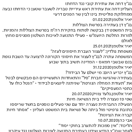
בג"ץ דחה את עתירת קובי נגד הדחתו
העליון דחה את עתירת ראש עיריית טבריה לשעבר שטען כי הדחתו נבעה
ממחלוקת פוליטית בינו לבין שר הפנים דרעי
יאיר אלטמן
01.02.2021
בג"ץ דן בעתירה בפרשת הצוללות
בית המשפט דן בבקשה לפתוח בחקירת רה"מ בפרשת הצוללות והמניות,
למרות החלטת היועמ"ש • פעילי התנועה לאיכות השלטון מפגינים מחוץ
לאולם
יאיר אלטמן
25.01.2021
משפחת גולדין: "לעצור העברת חיסונים לעזה"
המשפחה עתרה לבג"ץ לעצור את חיסוני הקורונה לרצועה עד השבת גופת
בנם שבשבי חמאס • המדינה תשיב בתוך שבוע
יאיר אלטמן
31.12.2020
בג"ץ יכריע היום: מי ישלם על הבידוד?
בעתירה שהגישו חברת "סל" והתאחדות התעשיינים הם מבקשים לבטל
את "תעודת המחלה הגורפת" שניתנה ליוצאים לבידוד • "הנטל כולו על
כתפי המעסיקים"
יאיר אלטמן
,
גלעד צוויק
20.07.2020
שפי פז נעצרה ליד בית הנשיאה חיות
הפעילה החברתית נעצרה יחד עם שני פעילים נוספים בחשד שריססו
כתובת גרפיטי מול ביתה של נשיאת בית המשפט העליון • "אסתר חיות
קברה את הציונות"
אבי כהן
10.07.2020
הליכוד: "אין סמכות להתערב בחוקי יסוד"
לאחר שבג"ץ הודיע שידון בעתירת התנועה לאיכות השלטון נגד עיקרון