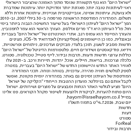
"ישראל היום" הוא גוף תקשורת שנוסד מתוך האמונה שהציבור הישראלי
ראוי לעיתונות טובה יותר, מאוזנת יותר ומדויקת יותר. עיתונות שמדברת
ולא צועקת. עיתונות אמינה, אובייקטיבית ועניינית. עיתונות אחרת וללא
תשלום. המהדורה המודפסת הראשונה פורסמה ב-30 ביולי 2007, וב-2010
הפך "ישראל היום" לעיתון הישראלי בעל שיעור החשיפה הגבוה ביותר בימי
חול. מו"ל העיתון היא ד"ר מרים אדלסון. העורך הראשי הוא עמר לחמנוביץ,
והעורך המייסד הוא עמוס רגב. אתרי האינטרנט של "ישראל היום" בעברית
ובאנגלית, כמו כן היישומונים (אפליקציות) לאנדרואיד ול-iOS, מציגים
חדשות מסביב לשעון, תוכן בלעדי, מבזקים ועדכונים, ניתוחים ופרשנויות,
וידיאו, פודקאסטים ושידורים חיים. פלטפורמות הדיגיטל של "ישראל היום"
כוללות ערוצי חדשות ודעות, תרבות ובידור, לייף סטייל, טכנולוגיה, ספורט,
כלכלה וצרכנות, בריאות, חיילים, אוכל, יהדות, תיירות ורכב. ב-2021 עלו
לאוויר האתר החדש והיישומון החדש של "ישראל היום" בעברית, במטרה
לספק לגולשים חוויה מהירה, עדכנית, בטוחה ונוחה. תכני המהדורה
המודפסת של העיתון זמינים גם באתר, במהדורה יומית מקוונת, ואפשר
לקבל אותם גם בניוזלטר. מועדון ההטבות הייחודי "הקליקה של ישראל
היום" מציע לגולשי האתר הנחות ומבצעים על מוצרים ושירותים. ישראל
היום פתוח להערות, לביקורת ולהצעות לשיפור מקהל הקוראים. פנו אלינו
במייל hayom@israelhayom.co.il.
יום שבת, 4.7.2026
י"ט בתמוז תשפ"ו
חדשות
דעות
ספורט
ForReal
תרבות ובידור