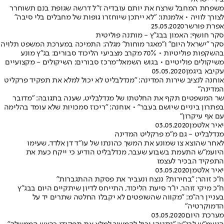
משפחת המחבל שרצח את יותם עובדיה ז"ל דרשה שגופת בנם תשוחרר
לצורך לוויה • אלמנתו: "לא ייתכן שיוחזרו גופות של מחבלים בלי סיבה"
אפרת פורשר
25.05.2020
סקר חושף: האמון בבג"ץ - מותנה פוליטית
סקר "ישראל היום" ו"מאגר מוחות" מגלה: התמיכה במערכת המשפט תלויה
בהשקפות פוליטיות • 70% מקרב מצביעי הליכוד סבורים: בג"ץ מונע
משיקולים פוליטיים • בגוש השמאל־מרכז סבורים: השיקולים - מקצועיים
עקיבא ביגמן
05.05.2020
אוחנה לנציב שירות המדינה: "מנדלבליט לא יכול למלא את תפקיד פרקליט
המדינה"
שר המשפטים תקף את החלטתו של מנדלבליט, שענה בתגובה: "מדובר
בפתרון ביניים שיושם בעבר" • אוחנה: "ריכוז סמכויות שלא עומד בהלימה
עם אף עיקרון"
יאיר אלטמן
03.05.2020
מנדלבליט - גם מ"מ פרקליט המדינה
לאחר שהוצא צו שמונע את המשך כהונתו של עו"ד דן אלדד, שעימו
היועמ"ש התעמת בשבוע שעבר, מנדלבליט הודיע כי ייקח כעת את
התפקיד הבכיר לעצמו
יאיר אלטמן
03.05.2020
ח"כ זוהר: "בחירות? ננצח ונעביר את פסקת ההתגברות"
ח"כ מיקי זוהר, יו"ר סיעת הליכוד, התייחס לדיון שיתקיים היום בבג"ץ
בעניין רה"מ: "מקווה שהשופטים לא יקבלו החלטה שתרים יד על
הדמוקרטיה"
מערכת היום
03.05.2020