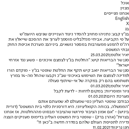
אוכל
מגזין
אנחנו מגייסים
English
X
בג
בג"ץ קבע: נתניהו מחויב להסדר ניגוד העניינים שגיבש היועמ"ש
על פי הקביעה, אביחי מנדלבליט מוסמך לערוך את ההסכם שייאלץ את
רה"מ להמנע ממעורבות במספר נושאים, ביניהם: מערכת אכיפת החוק
ובתי המשפט
יאיר אלטמן
25.03.2021
סגן שר הבריאות קיש: "החלטת בג"ץ לצמצם איכונים - פשע נגד אזרחי
ישראל"
סגן שר הבריאות יואב קיש תקף את החלטת שופטי בג"ץ • מוקדם הורו
למדינה לצמצם את השימוש באיכוני שב"כ וקבעו שהחל מה-14 במרץ
תשתמש בהם רק במקרה של אי-שיתוף פעולה
יאיר אלטמן
01.03.2021
גיור ומוסריות: במקום לדחות - לדעת לקבל
מערכת היום
01.03.2021
כבודם: שופטי העליון כפי שמעולם לא שמעתם אותם
"הממשלה, בכוחה הקואליציוני, היא דורסנית כלפי בית המשפט" (דורית
ביניש) • "אם אמון הציבור פירושו שהציבור מבסוט מההחלטות, אז אנחנו
בצרות" (אהרן ברק) • שופטי בית המשפט העליון בדימוס מעניקים הצצה
נדירה לתפיסת העולם שלהם בסדרה חדשה ב"כאן 11"
חנן גרינווד
11.02.2021