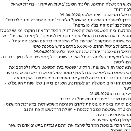
ראש הממשלה החליפי, הליכוד השיב: "ביטול העיקרון - גרירת ישראל
לבחירות"
דניאל רוט-אבנרי
,
יאיר אלטמן
09.06.2020
בדרך למשבר הקואלציוני הראשון? הליכוד: "חוק ההסדרה יחזור לכנסת";
כחול לבן: "פסיקת בג"ץ מוצדקת"
החלטת בית המשפט העליון לפיה "חוק ההסדרה" אינו חוקתי וכי יש לבטלו
מסעירה את המערכת הפוליטית • השר אדלשטיין: "בג"ץ איבד את זה" • שר
המשפטים ניסנקורן: "הכרעת בג"ץ הולכת יד ביד עם המצב החוקתי" •
בעקבות ביטול החוק, כ-5,000 בתים ביו"ש בסכנת פינוי
דניאל רוט-אבנרי
,
יהודה שלזינגר
,
יאיר אלטמן
09.06.2020
הפוליטיקאים בגלימה בהיכל הצדק: שופטי בג"ץ ממשיכים לשכשך בבריכה
הפוליטית
רגע לפני חג השבועות, החליטו שופטי בית המשפט העליון לפרסם את
המניפסט הפוליטי שלהם ולהטיף מוסר למיליוני אזרחי ישראל שהצביעו
עבור נתניהו • ההחלטה לספק את האמירה המשפטית שאין מניעה
שנתניהו יקים ממשלה רק לאחרונה, היא גם ביזיון, שלו שותף היועמ"ש •
דעה
יעקב ברדוגו
28.05.2020
רוצים שינוי במערכת המשפט? זה בידכם
אם ימינה באמת מעוניינת לקדם רפורמה משמעותית במערכת המשפט -
המטרה שבשמה נכנסה לכנסת - יש לה דרך לעשות את זה גם
מהאופוזיציה • דעה
קרולין גליק
27.05.2020
בג"ץ הכריע: גופת המחבל שרצח את יותם עובדיה ביישוב אדם תישאר
בידי ישראל