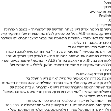
אוכל
מגזין
אנחנו מגייסים
English
X
אריק דיין
השחקן המנוח אריק דיין בעונה החדשה של "אופוריה" - בפעם האחרונה
השחקן, שמת מ-ALS בגיל 53, הספיק לצלם את הסצנות שלו בתפקיד קאל
ג'ייקובס לפני מותו • ההפקה התאימה את עצמה למצבו הבריאותי ושילבה
הסברים במסגרת העלילה
סוכנויות הידיעות
21.04.2026
נפרדים ממקסטימי: "האנטומיה של גריי" במחווה מרגשת לכוכב המנוח
הסדרה הפתיעה את הצופים במחווה מרגשת לאריק דיין, שהלך לעולמו
לאחרונה בגיל 53 אחרי מאבק במחלת ALS • המונטאז' שהוצג בסיום הפרק
כלל סצנות אייקוניות מתפקידו כמארק סלואן, לצלילי שיר הנושא של
הסדרה
דורון פרידמן
27.02.2026
ניצבת בסדרה "האנטומיה של גריי": "אריק דיין התעלל בי"
לורה אן טול, שלקחה חלק משני בסדרה המצליחה, יצאה בסדרת האשמות
נגד השחקן המנוח והיוצרת שונדה ריימס • לדבריה, עברה מסכת של
השפלות שהושתקו: "הוא היה רוע צרוף, פחדן ונרקסיסט שמרוכז בעצמו"
ענבל חייט
25.02.2026
אחרי מותו של אריק דיין: הסלבס תורמים כסף למשפחתו
בתוך ימים ספורים ממותו, גייס הקמפיין למשפחתו למעלה מ-300,000
דולר - עם תרומות של עשרות אלפים מסלבס ואלפי תרומות מהקהל •