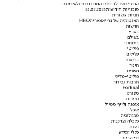
הכסף נועד לבנותיו המתבגרות ולאלמנתו
סוכנויות הידיעות
23.02.2026
תגיות קשורות
האנטומיה של גריי
אופוריה
HBO
חדשות
בארץ
בעולם
ביטחוני
פוליטי
פלילים
בריאות
חינוך
משפט
פוליטי-מדיני
תרבות ובידור
ForReal
ספורט
תיירות
אופנה ולייף סטייל
אוכל
טכנולוגיה
כלכלה וצרכנות
דעות
כללי ומידע
דף הבית