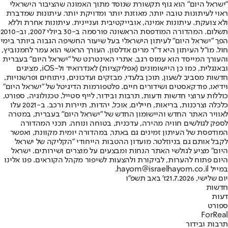
"ישראל היום" הוא גוף תקשורת שנוסד מתוך האמונה שהציבור הישראלי
ראוי לעיתונות טובה יותר, מאוזנת יותר ומדויקת יותר. עיתונות שמדברת
ולא צועקת. עיתונות אמינה, אובייקטיבית ועניינית. עיתונות אחרת וללא
תשלום. המהדורה המודפסת הראשונה פורסמה ב-30 ביולי 2007, וב-2010
הפך "ישראל היום" לעיתון הישראלי בעל שיעור החשיפה הגבוה ביותר בימי
חול. מו"ל העיתון היא ד"ר מרים אדלסון. העורך הראשי הוא עמר לחמנוביץ,
והעורך המייסד הוא עמוס רגב. אתרי האינטרנט של "ישראל היום" בעברית
ובאנגלית, כמו כן היישומונים (אפליקציות) לאנדרואיד ול-iOS, מציגים
חדשות מסביב לשעון, תוכן בלעדי, מבזקים ועדכונים, ניתוחים ופרשנויות,
וידיאו, פודקאסטים ושידורים חיים. פלטפורמות הדיגיטל של "ישראל היום"
כוללות ערוצי חדשות ודעות, תרבות ובידור, לייף סטייל, טכנולוגיה, ספורט,
כלכלה וצרכנות, בריאות, חיילים, אוכל, יהדות, תיירות ורכב. ב-2021 עלו
לאוויר האתר החדש והיישומון החדש של "ישראל היום" בעברית, במטרה
לספק לגולשים חוויה מהירה, עדכנית, בטוחה ונוחה. תכני המהדורה
המודפסת של העיתון זמינים גם באתר, במהדורה יומית מקוונת, ואפשר
לקבל אותם גם בניוזלטר. מועדון ההטבות הייחודי "הקליקה של ישראל
היום" מציע לגולשי האתר הנחות ומבצעים על מוצרים ושירותים. ישראל
היום פתוח להערות, לביקורת ולהצעות לשיפור מקהל הקוראים. פנו אלינו
במייל hayom@israelhayom.co.il.
יום שלישי, 21.7.2026
ז' באב תשפ"ו
חדשות
דעות
ספורט
ForReal
תרבות ובידור