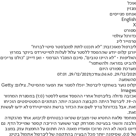
אוכל
מגזין
אנחנו מגייסים
English
X
ספורט
כדורגל עולמי
פרמייר ליג
ליברפול מאוכזבת: "לא תכננו לתת למנצ'סטר סיטי לברוח"
יורגן קלופ יודע שההפסד ללסטר עלול לעלות למייטירדס ביוקר במרוץ
האליפות • "לא היינו טובים", סיכם המנג'ר הגרמני • ואן דייק: "כולנו צריכים
להביט במראה ולהשתפר"
מערכת ספורט היום
29/12/2021, 06:40
,עודכן
29/12/2021, 07:01
0
השמעה
קלופ גוער בשחקני ליברפול. יוכלו לסגור את הפער מהסיטי?, צילום: Getty
Images
אכזבה גדולה בליברפול אחרי ההפסד אמש ללסטר (1:0) במסגרת המחזור
ה-19. ליברפול היתה הקבוצה הטובה יותר, הנתונים הסטטיסטים הוכיחו
זאת, אבל בכדורגל צריך לשם את הכדור ברשת והמייטירדס לא ידעו לעשות
זאת.
מוחמד סלאח החטיא שני מצבים שנראו כבטוחים לכיבוש, אחד מהנקודה
הלבנה והשני בבעיטה ממרחק קצר ששוער היריבה קספר שמייכל הדף. גם
דיוגו ג'וטה לא היה מרוכז וסאדיו מאנה היה חתום על החמצת ענק במצב
של 0:0, שסימנה יותר מכל הבעיה בהתקפה של ליברפול אתמול בקינג