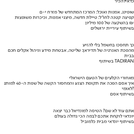
כדאי
להכיר
שופינג, אמנות ואוכל: המרכז המתחדש של מזרח י-ם
קפיצה קטנה לחו"ל: טיילת חדשה, מיצגי אמנות, וכיכרות משופצות
בהשקעה של 100 מיליון ₪
בשיתוף עיריית ירושלים
כך תחסכו בחשמל בלי להזיע
מהפכת האנרגיה של תדיראן: שליטה, אבטחת מידע וניהול אקלים חכם
בבית
בשיתוף TADIRAN
מאחורי הקלעים של הטעם הישראלי
איך אסם הפכה את תקופת הצנע והמחסור הקשה של שנות ה-40 למותג
לאומי?
בשיתוף אסם
אתם עוד לא שם? הטיסה למונדיאל כבר יצאה
יונדאי לוקחת אתכם לבמה הכי גדולה בעולם
בשיתוף יונדאי מבית כלמוביל