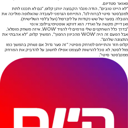
פאואר סטדיום.
"לא היינו טובים", הודה מנג'ר הקבוצה יורגן קלופ, "גם לא תכננו לתת
למנצ'סטר סיטי לברוח לנו", התייחס הגרמני לעובדה שהאלופה מוליכה את
הטבלה בפער של שש נקודות על ליברפול (ועל צ'לסי השלישית).
ואן דייק מקשה על וארדי. הוא דווקא אופטימי,צילום: אי.פי
"בדרך כלל השחקנים שלי גורמים לי להגיד 'WOW, איזה משחק מופלא',
אבל הפעם זה היה 'WOW' מהכיוון ההפוך", המשיך קלופ, "לא אהבתי את
התצוגה שלהם".
קלופ חזר והתייחס למרחק מסיטי: "זה פער גדול. אם נשחק בהמשך כמו
מול לסטר, לא נוכל להרשות לעצמנו אפילו לחשוב על להדביק את המרחק
ממנצ'סטר סיטי".