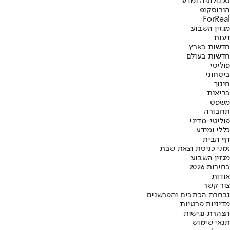
טכנולוגיה ומדע
הורוסקופ
ForReal
מגזין השבוע
דעות
חדשות בארץ
חדשות בעולם
פוליטי
ביטחוני
חינוך
בריאות
משפט
תחבורה
פוליטי-מדיני
כללי ומידע
דף הבית
זמני כניסת וצאת שבת
מגזין השבוע
בחירות 2026
אודות
צור קשר
נבחרת הכתבים והפרשנים
מדיניות פרטיות
הצהרת נגישות
תנאי שימוש