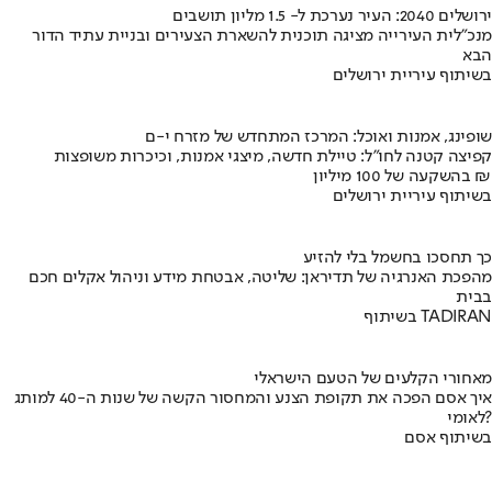
ירושלים 2040: העיר נערכת ל- 1.5 מליון תושבים
מנכ"לית העירייה מציגה תוכנית להשארת הצעירים ובניית עתיד הדור
הבא
בשיתוף עיריית ירושלים
שופינג, אמנות ואוכל: המרכז המתחדש של מזרח י-ם
קפיצה קטנה לחו"ל: טיילת חדשה, מיצגי אמנות, וכיכרות משופצות
בהשקעה של 100 מיליון ₪
בשיתוף עיריית ירושלים
כך תחסכו בחשמל בלי להזיע
מהפכת האנרגיה של תדיראן: שליטה, אבטחת מידע וניהול אקלים חכם
בבית
בשיתוף TADIRAN
מאחורי הקלעים של הטעם הישראלי
איך אסם הפכה את תקופת הצנע והמחסור הקשה של שנות ה-40 למותג
לאומי?
בשיתוף אסם