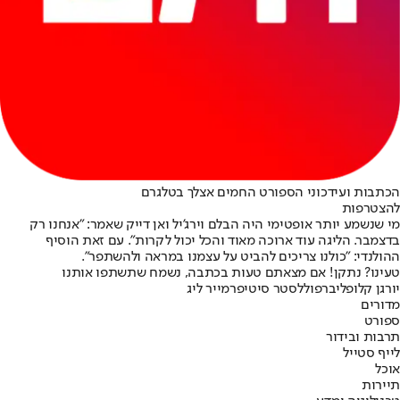
הכתבות ועידכוני הספורט החמים אצלך בטלגרם
להצטרפות
מי שנשמע יותר אופטימי היה הבלם וירג'יל ואן דייק שאמר: "אנחנו רק
בדצמבר. הליגה עוד ארוכה מאוד והכל יכול לקרות". עם זאת הוסיף
ההולנדי: "כולנו צריכים להביט על עצמנו במראה ולהשתפר".
טעינו? נתקן! אם מצאתם טעות בכתבה, נשמח שתשתפו אותנו
יורגן קלופ
ליברפול
לסטר סיטי
פרמייר ליג
מדורים
ספורט
תרבות ובידור
לייף סטייל
אוכל
תיירות