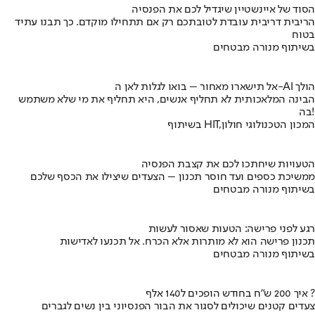
הסוד של איינשטיין שיגדיל לכם את הפנסיה
הריבית דריבית עובדת לטובתכם רק אם תתחילו מוקדם. כך תבנו עתיד
בטוח
בשיתוף מנורה מבטחים
אל תישארו מאחור – בואו לגלות לאן ה-AI הולך
הבינה המלאכותית לא תחליף אנשים, היא תחליף את מי שלא משתמש
בה!
בשיתוף HIT,המכון הטכנולוגי חולון
הטעויות שיחתכו לכם את קצבת הפנסיה
ממשיכת כספים ועד חוסר תכנון – הצעדים שיצילו את הכסף שלכם
בשיתוף מנורה מבטחים
רגע לפני פרישה: הטעות שאסור לעשות
תכנון פרישה הוא לא מותרות אלא הכרח. אל תכנעו לאדישות
בשיתוף מנורה מבטחים
איך 200 ש"ח בחודש הופכים ל140 אלף ?
צעדים קטנים שיכולים לסגור את הבור הפנסיוני בין נשים לגברים