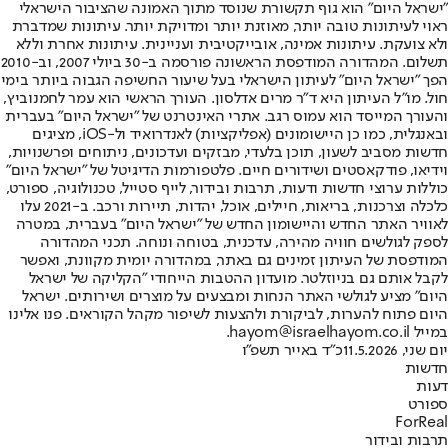
"ישראל היום" הוא גוף תקשורת שנוסד מתוך האמונה שהציבור הישראלי
ראוי לעיתונות טובה יותר, מאוזנת יותר ומדויקת יותר. עיתונות שמדברת
ולא צועקת. עיתונות אמינה, אובייקטיבית ועניינית. עיתונות אחרת וללא
תשלום. המהדורה המודפסת הראשונה פורסמה ב-30 ביולי 2007, וב-2010
הפך "ישראל היום" לעיתון הישראלי בעל שיעור החשיפה הגבוה ביותר בימי
חול. מו"ל העיתון היא ד"ר מרים אדלסון. העורך הראשי הוא עמר לחמנוביץ,
והעורך המייסד הוא עמוס רגב. אתרי האינטרנט של "ישראל היום" בעברית
ובאנגלית, כמו כן היישומונים (אפליקציות) לאנדרואיד ול-iOS, מציגים
חדשות מסביב לשעון, תוכן בלעדי, מבזקים ועדכונים, ניתוחים ופרשנויות,
וידיאו, פודקאסטים ושידורים חיים. פלטפורמות הדיגיטל של "ישראל היום"
כוללות ערוצי חדשות ודעות, תרבות ובידור, לייף סטייל, טכנולוגיה, ספורט,
כלכלה וצרכנות, בריאות, חיילים, אוכל, יהדות, תיירות ורכב. ב-2021 עלו
לאוויר האתר החדש והיישומון החדש של "ישראל היום" בעברית, במטרה
לספק לגולשים חוויה מהירה, עדכנית, בטוחה ונוחה. תכני המהדורה
המודפסת של העיתון זמינים גם באתר, במהדורה יומית מקוונת, ואפשר
לקבל אותם גם בניוזלטר. מועדון ההטבות הייחודי "הקליקה של ישראל
היום" מציע לגולשי האתר הנחות ומבצעים על מוצרים ושירותים. ישראל
היום פתוח להערות, לביקורת ולהצעות לשיפור מקהל הקוראים. פנו אלינו
במייל hayom@israelhayom.co.il.
יום שני, 11.5.2026
כ"ד באייר תשפ"ו
חדשות
דעות
ספורט
ForReal
תרבות ובידור