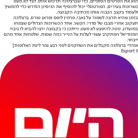
הוא את הפרטים הסופיים, כדי שברצלונה תרכוש אותו. לצד לא מעט
כשרונות צעירים, הפורטוגלי יכול להוסיף את הניסיון הנדרש כדי להמשיך
ולעמוד בקצב הגבוה אותו מכתיבה הקבוצה.
בזמן שהיא תרצה לשמור על גאבי, פרמין לופס ופראן טורס, ברצלונה
תעקוב אחרי מצבו של פדרי. הקשר, אחד הכשרונות הגדולים שצמחו
במועדון, נוטה להיפצע לא מעט, וייתכן כי בקבוצה ירצו להביא לו גיבוי.
המונדיאל המתקרב עשוי לעלות על הנייר כמה שמות, שלפחות אחד מהם
ייבחר.
אוהדי ברצלונה מקבלים את השחקנים לפני רבע גמר ליגת האלופות|
Esport 3