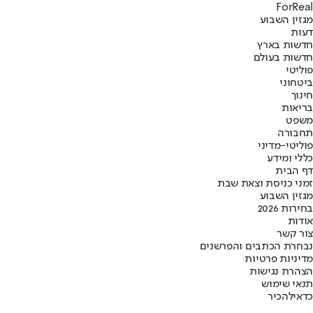
ForReal
מגזין השבוע
דעות
חדשות בארץ
חדשות בעולם
פוליטי
ביטחוני
חינוך
בריאות
משפט
תחבורה
פוליטי-מדיני
כללי ומידע
דף הבית
זמני כניסת וצאת שבת
מגזין השבוע
בחירות 2026
אודות
צור קשר
נבחרת הכתבים והפרשנים
מדיניות פרטיות
הצהרת נגישות
תנאי שימוש
כדאי
להכיר