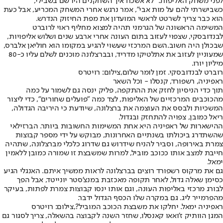
לפני משחק האליפות. "לא אשכח איך השחקנים היו שם בשבילי,
כשבישרתי להם על מות אבי", אמר נרגש אחרי המשחק המכריע, אבל כעת
הוא כבר צריך לשרטט לראשי המועדון את מפת החיזוק הנדרש.
המשימה הראשונה של הגרמני תהיה למצוא מחליף ראוי לרוברט
לבנדובסקי, שצפוי לעזוב בתום העונה אחרי ארבע שנים ושלוש אליפויות,
שבכולן היה חשוב.
השם המרכזי שעשוי להגיע במקומו הוא חוליאן אלברס
,
שמעוניין לעזוב את אתלטיקו מדריד, ובברצלונה מוכנים לשלם עליו כ-80
מיליון יורו.
רוברט לבנדובסקי. זמן לומר שלום,צילום: רויטרס
ראפיניה, רשפורד, קנסלו - וכל השאר
תוך כדי הניסיון לחזק את ההתקפה, פליק ינסה גם לשמור על כמה
מהכוכבים המרכזיים של האליפות, לצד כמה "פועלים שחורים", כדי ליצור
המשכיות ולבסס את העוצמה את ברצלונה, שיודעת כי היריבה הגדולה,
ריאל כמובן, צפויה להתחזק ובגדול.
ההישארות של ראפיניה היא אחת המשימות החשובות ביותר. הברזילאי
שהשתדרג ביכולתו בשנתיים האחרונות, מבוקש על ידי מספר קבוצות
צמרת באירופה, וסביר להניח שידרוש גם שדרוג כלכלי מברצלונה, שתהיה
חייבת למצב אותו ככוכב מוביל, למרות שמשבצת זו שמורה כמובן ללאמין
ימאל.
גם את מרקוס רשפורד רוצים בברצלונה לראות ממשיך איתם. האנגלי הגיע
כסימן שאלה גדול, לאחר תקופה מאכזבת במנצ'סטר יונייטד, אבל הפך
לבורג מרכזי באליפות העונה, וגם אותו ינסו קבוצות צמרת לפתות, בעיקר
מהפרמייר ליג. גם במקרה שלו הכסף הגדול ידבר.
ראפיניה ימאל. יחלקו את משבצת הכוכב המוביל?,צילום: רויטרס
המגן הוותיק ז'ואאו קאנסלו, שחזר השנה לקבוצה בהשאלה, צריך לסגור גם