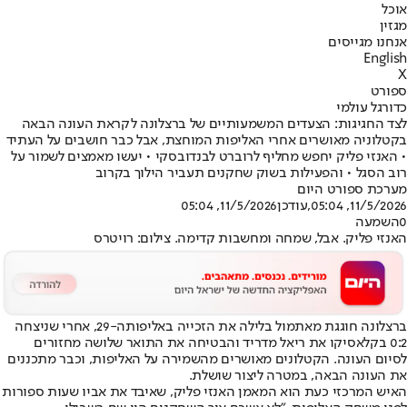
אוכל
מגזין
אנחנו מגייסים
English
X
ספורט
כדורגל עולמי
לצד החגיגות: הצעדים המשמעותיים של ברצלונה לקראת העונה הבאה
בקטלוניה מאושרים אחרי האליפות המוחצת, אבל כבר חושבים על העתיד
• האנזי פליק יחפש מחליף לרוברט לבנדובסקי • יעשו מאמצים לשמור על
רוב הסגל • והפעילות בשוק שחקנים תעביר הילוך בקרוב
מערכת ספורט היום
11/5/2026, 05:04
,עודכן
11/5/2026, 05:04
0
השמעה
האנזי פליק. אבל, שמחה ומחשבות קדימה. צילום: רויטרס
ברצלונה חוגגת מאתמול בלילה את הזכייה באליפות
ה-29, אחרי שניצחה
0:2 בקלאסיקו את ריאל מדריד והבטיחה את התואר שלושה מחזורים
לסיום העונה. הקטלונים מאושרים מהשמירה על האליפות, וכבר מתכננים
את העונה הבאה, במטרה ליצור שושלת.
האיש המרכזי כעת הוא המאמן האנזי פליק, שאיבד את אביו שעות ספורות