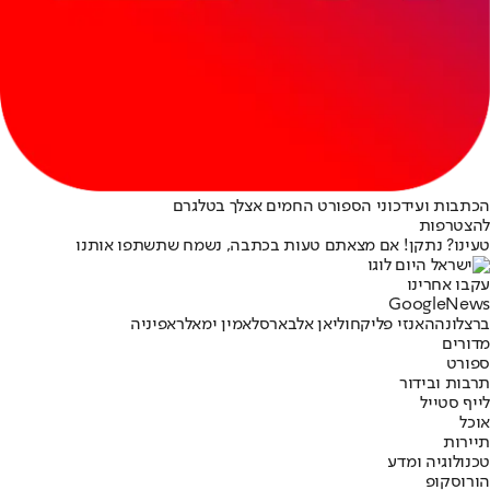
הכתבות ועידכוני הספורט החמים אצלך בטלגרם
להצטרפות
טעינו? נתקן! אם מצאתם טעות בכתבה, נשמח שתשתפו אותנו
עקבו אחרינו
G
o
o
g
l
e
News
ברצלונה
האנזי פליק
חוליאן אלבארס
לאמין ימאל
ראפיניה
מדורים
ספורט
תרבות ובידור
לייף סטייל
אוכל
תיירות
טכנולוגיה ומדע
הורוסקופ