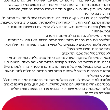
לפי דיווחים, קשר נבחרת גינאה-ביסאו עבר שני ניתוחים קשים במהלכם
הוגדר בסכנת חיים - אך כעת הוא יצא מתרדמת ונמצא במצב קשה אך
יציב. במועדון ציינו כי השחקן הותקף בצורה חמורה במיוחד, והוסיפו
הודעה בה פירטו.
"אלמרה בן ה-19 נפצע קשה בדקירה, וכעת מצבו יציב לאחר שני ניתוחים",
פתחו וכתבו. "הוא התעורר מתרדמת מלאכותית ומצבו טוב ביחס לנסיבות.
מיטיולן נמצאת בדיאלוג ובשיתוף פעולה הדוק עם הרשויות ותומכת בו
ובמשפחתו".
שחקני מיטיולן. גם הם בהלם,צילום: רויטרס
"אלמרה ג'בי היה בסכנת מוות ועבר ניתוח חירום. מאז הוא עבר ניתוח
נוסף, ולאחר מאמצים מקצועיים של אנשי ההצלה ומאוחר יותר של רופאי
בית החולים, מצבו יציב כעת".
לא נכלל בסגל מול מכבי תל אביב
כאמור, מיטיולן שיחקה העונה נגד מכבי תל אביב בליגה האירופית, ו
אף
גברה עליה בקלות 0:3
. ככלל, הקבוצה הדנית הרשימה מאוד, ורשמה ב-8
המשחקים במפעל מאזן של 6 ניצחונות, תיקו והפסד - בדרך למקום ה-3
והשגת הכרטיס הישיר לשמינית הגמר, שם הודחה בפנדלים לנוטינגהאם
פורסט האנגלית.
אלמרה ג'אבי הצעיר לא נכלל בסגל למפגש נגד הצהובים, למרות שכן נכלל
בסגל במשחקים נגד שטורם גראץ, סלטיק, רומא, גנק, בראן ודינמו זאגרב.
בליגה המקומית הוא לא שותף, אך בגביע ערך 4 הופעות ואף השלים
פעמיים 90 דקות.