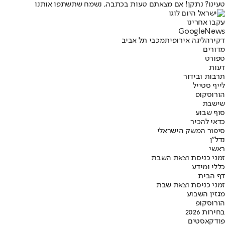
טעינו? נתקן! אם מצאתם טעות בכתבה, נשמח שתשתפו אותנו
עקבו אחרינו
G
o
o
g
l
e
News
דקירה
ליגה אירופית
מכבי תל אביב
מדורים
ספורט
דעות
תרבות ובידור
לייף סטייל
הורוסקופ
שישבת
סוף שבוע
כדאי להכיר
סיפור המשק הישראלי
נדל"ן
ראשי
זמני כניסת וצאת השבת
כללי ומידע
דף הבית
זמני כניסת וצאת שבת
מגזין השבוע
הורוסקופ
בחירות 2026
פודקאסטים