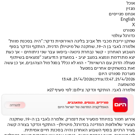
אוכל
מגזין
אנחנו מגייסים
English
X
ספורט
כדורגל עולמי
שחקן יריבת מכבי תל אביב בליגה האירופית נדקר: "היה בסכנת מוות"
אלמרה ג'אבי בן ה-19, שחקנה של מיטיולן הדנית, הותקף ונדקר בסוף
השבוע האחרון • קשר נבחרת גינאה-ביסאו עבר שני ניתוחים - אך כעת
יצא מתרדמת ונמצא במצב יציב • במועדון הזדעזעו: "נמצאים בשיתוף
פעולה הדוק עם הרשויות" • הוא לא נכלל בסגל מול הצהובים, אך כן עשה
זאת במשחקים אחרים במפעל
מערכת ספורט היום
21/4/2026, 13:47
,עודכן
21/4/2026, 13:48
0
השמעה
אלמרה ג'אבי. הותקף ונדקר. צילום: לפי סעיף 27א
אירוע חמור במיוחד מסעיר את דנמרק. אלמרה ג'אבי בן ה-19, שחקנה
הצעיר של
אלופת המדינה בכדורגל, מיטיולן
- הותקף ונדקר בצורה קשה
בעיר הרנינג בסוף השבוע האחרון והיה בסכנת חיים אמיתית.