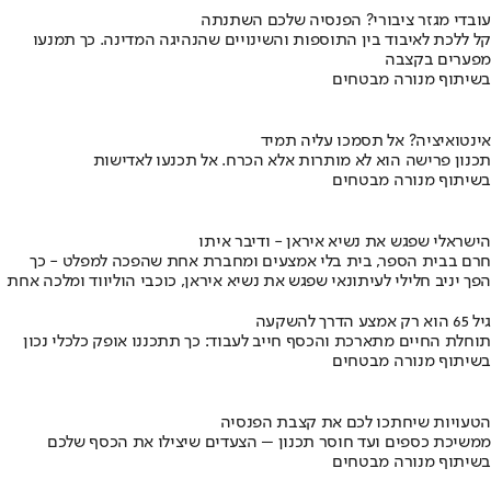
עובדי מגזר ציבורי? הפנסיה שלכם השתנתה
קל ללכת לאיבוד בין התוספות והשינויים שהנהיגה המדינה. כך תמנעו
מפערים בקצבה
בשיתוף מנורה מבטחים
אינטואיציה? אל תסמכו עליה תמיד
תכנון פרישה הוא לא מותרות אלא הכרח. אל תכנעו לאדישות
בשיתוף מנורה מבטחים
הישראלי שפגש את נשיא איראן - ודיבר איתו
חרם בבית הספר, בית בלי אמצעים ומחברת אחת שהפכה למפלט - כך
הפך יניב חלילי לעיתונאי שפגש את נשיא איראן, כוכבי הוליווד ומלכה אחת
גיל 65 הוא רק אמצע הדרך להשקעה
תוחלת החיים מתארכת והכסף חייב לעבוד: כך תתכננו אופק כלכלי נכון
בשיתוף מנורה מבטחים
הטעויות שיחתכו לכם את קצבת הפנסיה
ממשיכת כספים ועד חוסר תכנון – הצעדים שיצילו את הכסף שלכם
בשיתוף מנורה מבטחים