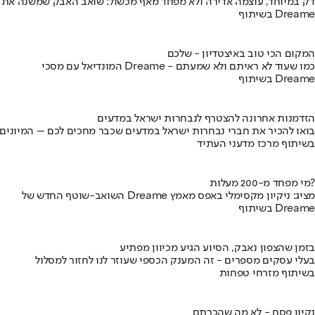
דק במיוחד, עוצמה אדירה ולא מפחד מאף מכשול: שואב האבק שמשנה את
בשיתוף Dreame
המקום הכי טוב באיצטדיון - שלכם
המונדיאל עם מסכי Dreame - כמו שעוד לא ראיתם ולא שמעתם
בשיתוף Dreame
הזדמנות אחרונה להצטרף לנבחרות ישראל במדעים
בואו להכיר את חברי נבחרות ישראל במדעים שכבר מחכים לכם – המיונים
בשיתוף מרכז מדעני העתיד
מי מפחד מ-200 מעלות?
השואב-שוטף החדש של Dreame מציג: ניקיון מקסימלי באפס מאמץ
בשיתוף Dreame
בזמן שהצפון נאבק, הסיוע הגיע מכיוון מפתיע
בעלי עסקים מספרים - זה המענק הכספי שעוזר לנו לחזור למסלול
בשיתוף מזרחי טפחות
נקיון פסח - לא מה שהכרתם