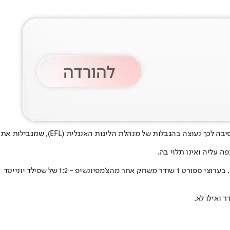
דווקא בשיא הפריצה שלו באנגליה, משחקיו של דניאל פרץ במדי סאות'המפטון אינם משודרים בישראל - ולא בגלל החלטה מקומית. בדיקה מעלה כי הסיבה לכך נעוצה בהגבלות של מנהלת הליגות האנגלית (EFL), שמגבילות את
, שלא שודרו בארץ. במקום זאת, בערוצי ספורט 1 שודר משחק אחר מהצ'מפיונשיפ - 1:2 של שפילד יונייטד