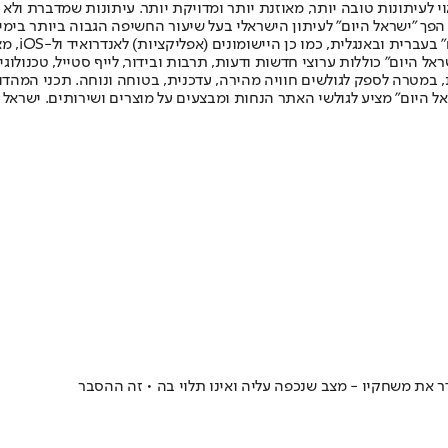
לעיתונות טובה יותר, מאוזנת יותר ומדויקת יותר. עיתונות שמדברת ולא צ
שלום. המהדורה המודפסת הראשונה פורסמה ב-30 ביולי 2007, וב-2010 הפך "ישראל היום" לעיתון הישראלי בעל שי
לחמנוביץ,
ל היום" כוללות ערוצי חדשות ודעות, תרבות ובידור, לייף סטייל, טכנולוגיה
ברית, במטרה לספק לגולשים חוויה מהירה, עדכנית, בטוחה ונוחה. תכני המה
ל היום" מציע לגולשי האתר הנחות ומבצעים על מוצרים ושירותים. ישראל 
שדר את משחקיו - מצב שנכפה עליה ואינו תלוי בה • זה ההסבר