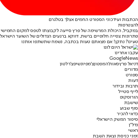
הכתבות ועידכוני הספורט החמים אצלך בטלגרם
להצטרפות
במקביל, היכולת המרשימה של פרץ סייעה לקבוצתו לטפס למקום החמישי בט
פתרונות צפייה חלופיים ברשת, דווקא ברגעים הגדולים של השוער הישראלי.
טעינו? נתקן! אם מצאתם טעות בכתבה, נשמח שתשתפו אותנו
עקבו אחרינו
G
o
o
g
l
e
News
דניאל פרץ
סאות'המפטון
צ'מפיונשיפ
צ'רלטון
מדורים
ספורט
דעות
תרבות ובידור
לייף סטייל
הורוסקופ
שישבת
סוף שבוע
כדאי להכיר
סיפור המשק הישראלי
נדל"ן
ראשי
זמני כניסת וצאת השבת