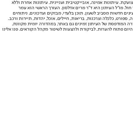
ועקת. עיתונות אמינה, אובייקטיבית ועניינית. עיתונות אחרת וללא
עור החשיפה הגבוה ביותר בימי חול. מו"ל העיתון היא ד"ר מרים אדלסון. העורך הראשי הוא עמר
 והעורך המייסד הוא עמוס רגב. אתרי האינטרנט של "ישראל היום" בעברית ובאנגלית, כמו כן היישומונים (אפליקציות) לאנדרואיד ול-iOS, מציגים חדשות מסביב לשעון, תוכן בלעדי, מבזקים ועדכונים, ניתוחים
, ספורט, כלכלה וצרכנות, בריאות, חיילים, אוכל, יהדות, תיירות ורכב.
דורה המודפסת של העיתון זמינים גם באתר, במהדורה יומית מקוונת,
היום פתוח להערות, לביקורת ולהצעות לשיפור מקהל הקוראים. פנו אלינו