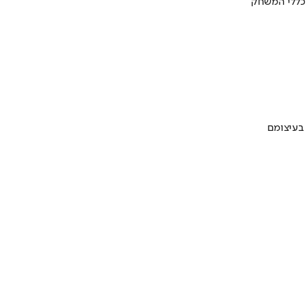
 כללי המשחק
 בעיצומם