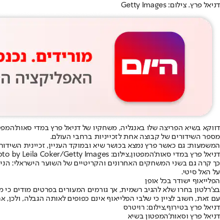
דניאל פרץ. צילום: Getty Images
מספר השידורים של קבוצה אחת לזכייניות ברחבי העולם.
המשמעות: גם כאשר פרץ נמצא בכושר שיא ובמוקד העניין, זכיינית השידור בישראל, צ'רלטון (ספורט 1), מנועה לעיתים מלשדר את
דניאל פרץ במדי סאות'המפטון,צילום: Photo by Leila Coker/Getty Images
כך קרה גם בשני המשחקים האחרונים והקריטיים של השוער הישראלי: הניצחון 1:5 על רקס
על האל סיטי.
הפלייאוף ישודר בכל אופן
בצ'רלטון בחרו שלא להגיב רשמית, אך גורמים המעורים בפרטים מודים כי מדובר במגבלה חיצונית של ה-EFL, שמכתי
עם זאת, חשוב לציין כי שלבי הפלייאוף אינם כפופים לאותה הגבלה, ולכן, 
דניאל פרץ בטירוף,צילום: רויטרס
דניאל פרץ וסאות'המפטון בשיא