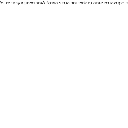
כל זה קורה דווקא כאשר פרץ וסאות'המפטון נמצאים בתקופה חלומית. הקבוצה רשמה שישה ניצחונות רצופים בכל המסגרות ו-17 משחקים ללא הפסד, רצף שהוביל אותה גם לחצי גמר הגביע האנגלי לאחר ניצחון יוקרתי 1:2 על