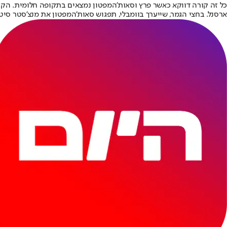
ארסנל. בחצי הגמר, שייערך בוומבלי, תפגוש סאות'המפטון את מנצ'סטר סיטי