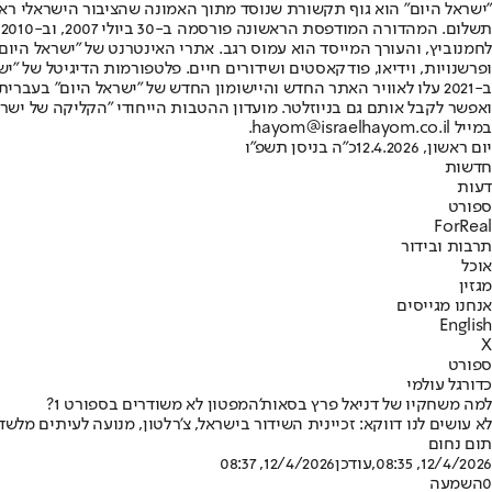
"ישראל היום" הוא גוף תקשורת שנוסד מתוך האמונה שהציבור הישראלי ראוי 
ת
ופרשנויות, וידיאו, פודקאסטים ושידורים חיים. פלטפורמות הדיגיטל של "ישרא
ב-2021 עלו לאוויר האתר החדש והיישומון החדש של "ישראל היום" בע
ואפשר לקבל אותם גם בניוזלטר. מועדון ההטבות הייחודי "הקליקה של ישרא
במייל hayom@israelhayom.co.il.
יום ראשון, 12.4.2026
כ"ה בניסן תשפ"ו
חדשות
דעות
ספורט
ForReal
תרבות ובידור
אוכל
מגזין
אנחנו מגייסים
English
X
ספורט
כדורגל עולמי
למה משחקיו של דניאל פרץ בסאות'המפטון לא משודרים בספורט 1?
לא עושים לנו דווקא: זכיינית השידור בישראל, צ'רלטון, מנועה לעיתים מל
תום נחום
12/4/2026, 08:35
,עודכן
12/4/2026, 08:37
0
השמעה