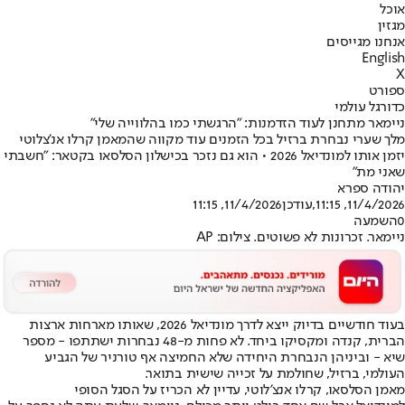
אוכל
מגזין
אנחנו מגייסים
English
X
ספורט
כדורגל עולמי
ניימאר מתחנן לעוד הזדמנות: "הרגשתי כמו בהלווייה שלי"
מלך שערי נבחרת ברזיל בכל הזמנים עוד מקווה שהמאמן קרלו אנ'צלוטי
יזמן אותו למונדיאל 2026 • הוא גם נזכר בכישלון הסלסאו בקטאר: "חשבתי
שאני מת"
יהודה ספרא
11/4/2026, 11:15
,עודכן
11/4/2026, 11:15
0
השמעה
ניימאר. זכרונות לא פשוטים. צילום: AP
בעוד חודשיים בדיוק ייצא לדרך מונדיאל 2026, שאותו מארחות ארצות
הברית, קנדה ומקסיקו ביחד. לא פחות מ-48 נבחרות ישתתפו - מספר
שיא - וביניהן הנבחרת היחידה שלא החמיצה אף טורניר של הגביע
העולמי, ברזיל, שחולמת על זכייה שישית בתואר.
מאמן הסלסאו, קרלו אנצ'לוטי, עדיין לא הכריז על הסגל הסופי