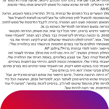
למונדיאל,
אבל שם אחד בולט יותר מכולם, ניימאר
, שלעת עתה לא נספר על
ידי האיטלקי, למרות שהוא עושה כל מאמץ להרשים אותו במדי סנטוס.
MHS
מלך השערים בכל הזמנים של נבחרת ברזיל, התראיין בסוף השבוע, ונראה
שהוא
מנסה להפעיל לחץ פסיכולוגי על אנצ'לוטי,
או לפחות להפעיל אצל
המאמן המנוסה מעט רגש. המטרה ברורה: לקבל הזדמנות של ממש לחזור,
כנראה בפעם האחרונה למונדיאל, כשהוא בן 34.
ניימאר הדגיש בראיון, יותר מכל דבר אחר, את משחק ההדחה מקטאר
2002, בו נכנעה נבחרתו לקרואטיה כבר בשלב רבע הגמר. "חשבתי שאני
מת", אמר, "חזרנו למלון והרגשתי שהעולם הגיע לקיצו. ראיתי את בני
משפחתי חולפים על פני בפנים חתומות והרגשתי כמו בהלווייה שלי".
ניימאר. יחזור למדי נבחרת ברזיל?,צילום: AP
החלוץ הוותיק המשיך: "זה היה כמו להיו מת מהלך. אמרתי לעצמי 'מה
לעזאזל קורה כאן?. אני נשבע באלוהים, באמת ראיתי את ההלוויה שלי.
ישבתי בחדר שלי, והמשפחה נכנסה לנחם, והייתי עם דמעות בעיניים.
ישבתי ככה בשקט חמש דקות, ואז חשבתי שאני מרגיש כמו בארון מתים.
כולם סביבי אמרו: 'הוא היה בן אדם טוב'".
"זו היתה הרגשה איומה", סיכם ניימאר את אותם רגעים מורבידים, אבל
הבטיח שהוא מרגיש מוכן לאתגר הבא, למונדיאל 2026, ושיעשה הכל כדי
להיות חלק מהסגל שיטוס לארה"ב, בניסיון לזכות בתואר: "מגיעה לי עוד
הזדמנות. אני רוצה להיות שם".