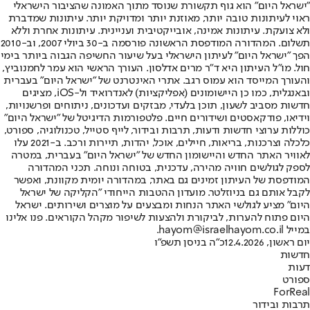
"ישראל היום" הוא גוף תקשורת שנוסד מתוך האמונה שהציבור הישראלי
ראוי לעיתונות טובה יותר, מאוזנת יותר ומדויקת יותר. עיתונות שמדברת
ולא צועקת. עיתונות אמינה, אובייקטיבית ועניינית. עיתונות אחרת וללא
תשלום. המהדורה המודפסת הראשונה פורסמה ב-30 ביולי 2007, וב-2010
הפך "ישראל היום" לעיתון הישראלי בעל שיעור החשיפה הגבוה ביותר בימי
חול. מו"ל העיתון היא ד"ר מרים אדלסון. העורך הראשי הוא עמר לחמנוביץ,
והעורך המייסד הוא עמוס רגב. אתרי האינטרנט של "ישראל היום" בעברית
ובאנגלית, כמו כן היישומונים (אפליקציות) לאנדרואיד ול-iOS, מציגים
חדשות מסביב לשעון, תוכן בלעדי, מבזקים ועדכונים, ניתוחים ופרשנויות,
וידיאו, פודקאסטים ושידורים חיים. פלטפורמות הדיגיטל של "ישראל היום"
כוללות ערוצי חדשות ודעות, תרבות ובידור, לייף סטייל, טכנולוגיה, ספורט,
כלכלה וצרכנות, בריאות, חיילים, אוכל, יהדות, תיירות ורכב. ב-2021 עלו
לאוויר האתר החדש והיישומון החדש של "ישראל היום" בעברית, במטרה
לספק לגולשים חוויה מהירה, עדכנית, בטוחה ונוחה. תכני המהדורה
המודפסת של העיתון זמינים גם באתר, במהדורה יומית מקוונת, ואפשר
לקבל אותם גם בניוזלטר. מועדון ההטבות הייחודי "הקליקה של ישראל
היום" מציע לגולשי האתר הנחות ומבצעים על מוצרים ושירותים. ישראל
היום פתוח להערות, לביקורת ולהצעות לשיפור מקהל הקוראים. פנו אלינו
במייל hayom@israelhayom.co.il.
יום ראשון, 12.4.2026
כ"ה בניסן תשפ"ו
חדשות
דעות
ספורט
ForReal
תרבות ובידור