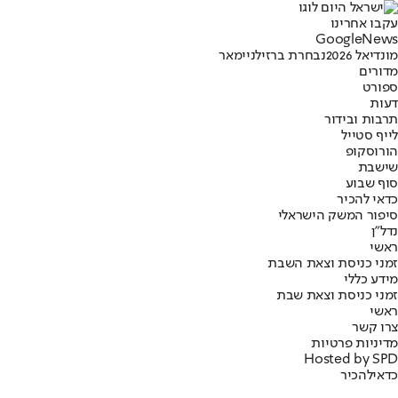
עקבו אחרינו
G
o
o
g
l
e
News
מונדיאל 2026
נבחרת ברזיל
ניימאר
מדורים
ספורט
דעות
תרבות ובידור
לייף סטייל
הורוסקופ
שישבת
סוף שבוע
כדאי להכיר
סיפור המשק הישראלי
נדל"ן
ראשי
זמני כניסת וצאת השבת
מידע כללי
זמני כניסת וצאת שבת
ראשי
צרו קשר
מדיניות פרטיות
Hosted by SPD
כדאי
להכיר