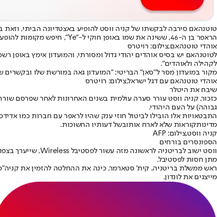
טוטנהאם סירבה לבקשתו של קניה ווסט להופיע באצטדיונה הביתי, וזאת ב
הראפר בן ה-46, ששינה את שמו באופן חוקי ל-"Ye", חיפש מקומות להופעה בלונדון כחלק מקידום אלבומו החדש "Vultures". עם זאת, נציגי המועדון מהצפון של לונדון הבהירו כי הוא אינו רצוי במתקן שלהם.
אוהדי טוטנהאם,צילום: רויטרס
לטוטנהאם יש בסיס אוהדים יהודי גדול ומסורתי, והמועדון אימץ באופן רשמ
לקהילה ולאוהדים".
מקור במועדון מסר ל"סאן" הבריטי: "המועדון גאה במורשת שלו ובקשרים ש
אוהדי טוטנהאם עם דגל ישראל,צילום: רויטרס
שיבח את היטלר
גבוהה) על העם היהודי.
התבטאויות אלו הובילו לביטול חוזי ענק שהיו לראפר עם חברות כמו אדידס, 
מדינות
קוראות שלא לארח אותו
בשל דעותיו החשוכות.
קניה ווסט,צילום: AFP
הספונסרים בורחים
ווסט ישוב לבריטניה
מתן חסות לפסטיבל.
ראש ממשלת בריטניה, קית' סטארמר, כינה את ההחלטה להזמין את קניה
"מ
מייצגים את לונדון.