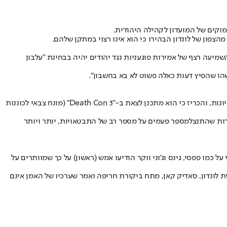
וקים של המועדון לקהילה היהודית.
השמיעה רצף של אמירות פוגעניות נגד יהודים יהיה בבחינת "עלבון
שהו שהפיץ דעות כאלה פשוט לא בא בחשבון".
כזכור, קניה ווסט עורר סערה עולמית בשנים האחרונות לאחר שפרסם שורה של פוסטים אנטישמיים ברשתות החברתיות, שיבח את אדולף היטלר בראיונות, והכריז כי הוא מתכנן לצאת ב-"Death Con 3" (מונח צבאי לכוננות
ות שהתנצל
מספר פעמים על מספר רב של התבטאויות, יותר ויותר
 בר דעת בממלכה. מותגי על כמו פפסי, גינס וג'וני ווקר הודיעו אמש (ראשון) על כך שמוותרים על
ת לונדון, סאדיק קאן, מתח ביקורת חריפה ואמר שערכיו של האמן אינם