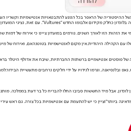
של ההיסטוריה של הראפר בכל הנוגע להתבטאויות אנטישמיות וקשריו העמ
י את הזהות הזו לאורך השנים. גורמים במועדון ציינו כי אירוח של דמות ש
לו עם הקהילה היהודית.
אין מקום לאנטישמיות בטוטנהאם
, ואירוח של מי
גאפ ובלנסיאגה, וגרמו לנידויו על ידי חלקים נרחבים מתעשיית הבידור.
למר
 לראשונה מזה עשור לפסטיבל Wireless, שייערך בצפון לונדון, אבל מיד החששות סביבו החלו להבריח כל
דאיגה ביותר"
וציין כי יש להתעמת עם אנטישמיות בכל צורה. גם ראש עיריי