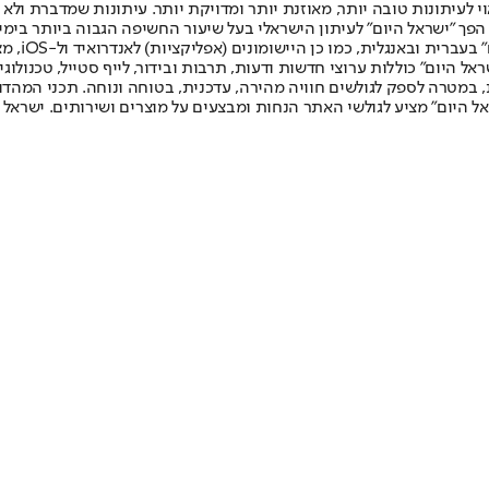
לעיתונות טובה יותר, מאוזנת יותר ומדויקת יותר. עיתונות שמדברת ולא צ
שלום. המהדורה המודפסת הראשונה פורסמה ב-30 ביולי 2007, וב-2010 הפך "ישראל היום" לעיתון הישראלי בעל שי
לחמנוביץ,
ל היום" כוללות ערוצי חדשות ודעות, תרבות ובידור, לייף סטייל, טכנולוגיה
ברית, במטרה לספק לגולשים חוויה מהירה, עדכנית, בטוחה ונוחה. תכני המה
ל היום" מציע לגולשי האתר הנחות ומבצעים על מוצרים ושירותים. ישראל 