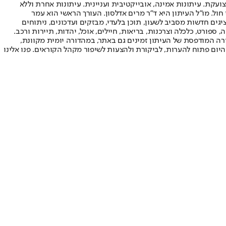
ועקת. עיתונות אמינה, אובייקטיבית ועניינית. עיתונות אחרת וללא
עור החשיפה הגבוה ביותר בימי חול. מו"ל העיתון היא ד"ר מרים אדלסון. העורך הראשי הוא עמר
 והעורך המייסד הוא עמוס רגב. אתרי האינטרנט של "ישראל היום" בעברית ובאנגלית, כמו כן היישומונים (אפליקציות) לאנדרואיד ול-iOS, מציגים חדשות מסביב לשעון, תוכן בלעדי, מבזקים ועדכונים, ניתוחים
, ספורט, כלכלה וצרכנות, בריאות, חיילים, אוכל, יהדות, תיירות ורכב.
דורה המודפסת של העיתון זמינים גם באתר, במהדורה יומית מקוונת,
היום פתוח להערות, לביקורת ולהצעות לשיפור מקהל הקוראים. פנו אלינו