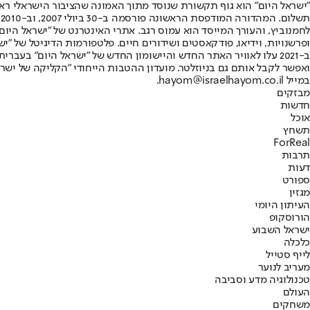
"ישראל היום" הוא גוף תקשורת שנוסד מתוך האמונה שהציבור הישראלי ראוי 
ת
ופרשנויות, וידיאו, פודקאסטים ושידורים חיים. פלטפורמות הדיגיטל של "ישרא
ב-2021 עלו לאוויר האתר החדש והיישומון החדש של "ישראל היום" בע
ואפשר לקבל אותם גם בניוזלטר. מועדון ההטבות הייחודי "הקליקה של ישרא
במייל hayom@israelhayom.co.il.
מבזקים
חדשות
אוכל
תשחץ
ForReal
תרבות
דעות
ספורט
מגזין
העיתון היומי
הורוסקופ
ישראל השבוע
כלכלה
לייף סטייל
מעריב לנוער
טכנולוגיה מדע וסביבה
העולם
משחקים