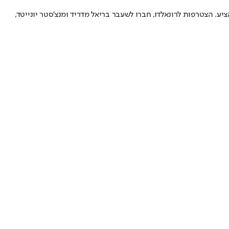
פתוחים לדון באפשרויות ובפשרות שהוא מוכן להציע. הצטרפות לרונאלדו, חברו לשעבר בריאל מדריד ומנצ'סטר יונייטד,