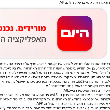
רונאלדו מול מסי בריאד. צילום: AP
כריסטיאנו רונאלדו
מנסה לשכנע את קאסמירו להצטרף אליו בערב הסעודית במק
קאסמירו, בן 34, הודיע בינואר שהעונה הזו תהיה האחרונה שלו
ה"דיילי מייל", אינטר מיאמי פנו לקאסמירו בנוגע למעבר אפשרי לארצות הב
על פי העיתון הספרדי "מארקה", רונאלדו מנסה לשכנע את קאסמירו לא לה
למזרח התיכון ב-2023, זיהה את קאסמירו כמרכיב מפתח שיכול להוסיף איכות אמיתית לקבוצה הסעודית.
רונאלדו וקאסמירו באימון יונייטד,צילום: AP
מסי רוצה את קאסמירו ב-MLS
מסי, שהאריך את חוזהו במועדון ה-MLS עד 2028, גם הוא מעוניין שהברזילאי יצטרף אליו בפלורידה, וימלא את החור במרכז השדה שנוצר בעקבות פרישתו של סרחיו בוסקטס בשנה שעברה.
למרות שהוא נמצא בחודשים האחרונים של הקריירה שלו ביונייטד, קאסמירו חווה ככל הנראה את עו
קאסמירו והחבר רונאלדו בריאל מדריד,צילום: AFP
תחילה, מועדון שבבעלות חלקית של דייוויד בקהאם, סבר כי מעבר הקיץ ש