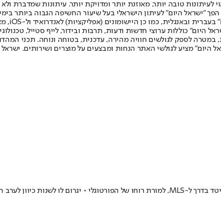
לעיתונות טובה יותר, מאוזנת יותר ומדויקת יותר. עיתונות שמדברת ולא צ
שלום. המהדורה המודפסת הראשונה פורסמה ב-30 ביולי 2007, וב-2010 הפך "ישראל היום" לעיתון הישראלי בעל שי
לחמנוביץ,
ל היום" כוללות ערוצי חדשות ודעות, תרבות ובידור, לייף סטייל, טכנולוגיה
ברית, במטרה לספק לגולשים חוויה מהירה, עדכנית, בטוחה ונוחה. תכני המה
ל היום" מציע לגולשי האתר הנחות ומבצעים על מוצרים ושירותים. ישראל 
 כיוון לערב הסעודית?