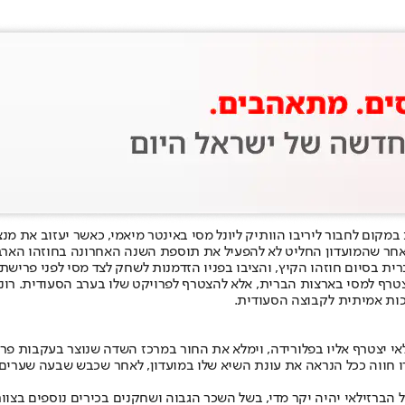
ום לחבור ליריבו הוותיק ליונל מסי באינטר מיאמי, כאשר יעזוב את מנצ'ס
 ביונייטד, לאחר שהמועדון החליט לא להפעיל את תוספת השנה האחרונה בחוזהו
רית בסיום חוזהו הקיץ, והציבו בפניו הזדמנות לשחק לצד מסי לפני פרישתו
צטרף למסי בארצות הברית, אלא להצטרף לפרויקט שלו בערב הסעודית. רו
נת השיא שלו במועדון, לאחר שכבש שבעה שערים ב-30 הופעות, כש-28 מהן ב-30 המשחקים בפרמייר 
ל הברזילאי יהיה יקר מדי, בשל השכר הגבוה ושחקנים בכירים נוספים בצ