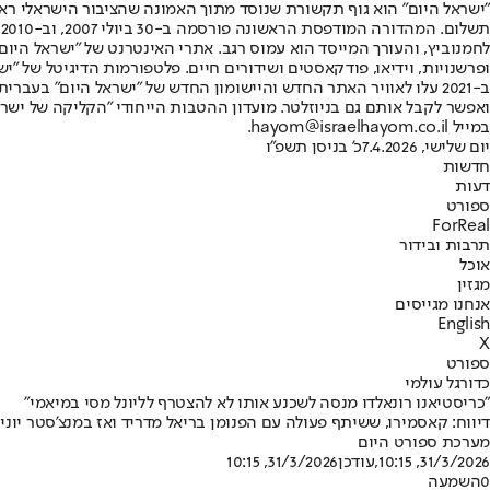
"ישראל היום" הוא גוף תקשורת שנוסד מתוך האמונה שהציבור הישראלי ראוי 
ת
ופרשנויות, וידיאו, פודקאסטים ושידורים חיים. פלטפורמות הדיגיטל של "ישרא
ב-2021 עלו לאוויר האתר החדש והיישומון החדש של "ישראל היום" בע
ואפשר לקבל אותם גם בניוזלטר. מועדון ההטבות הייחודי "הקליקה של ישרא
במייל hayom@israelhayom.co.il.
יום שלישי, 7.4.2026
כ' בניסן תשפ"ו
חדשות
דעות
ספורט
ForReal
תרבות ובידור
אוכל
מגזין
אנחנו מגייסים
English
X
ספורט
כדורגל עולמי
"כריסטיאנו רונאלדו מנסה לשכנע אותו לא להצטרף לליונל מסי במיאמי"
דיווח: קאסמירו, ששיתף פעולה עם הפנומן בריאל מדריד ואז במנצ'סטר יונייטד בדרך ל-MLS, למורת רוחו של הפורטוגלי • יגרום לו לשנות
מערכת ספורט היום
31/3/2026, 10:15
,עודכן
31/3/2026, 10:15
0
השמעה