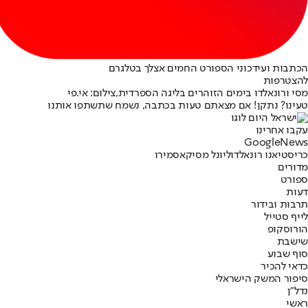
הכתבות ועידכוני הספורט החמים אצלך בטלגרם
להצטרפות
מסי ורונאלדו בימים הזוהרים בליגה הספרדית,צילום: אי.פי
טעינו? נתקן! אם מצאתם טעות בכתבה, נשמח שתשתפו אותנו
עקבו אחרינו
G
o
o
g
l
e
News
כריסטיאנו רונאלדו
ליונל מסי
קאסמירו
מדורים
ספורט
דעות
תרבות ובידור
לייף סטייל
הורוסקופ
שישבת
סוף שבוע
כדאי להכיר
סיפור המשק הישראלי
נדל"ן
ראשי