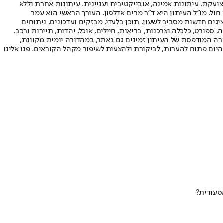
ועקת. עיתונות אמינה, אובייקטיבית ועניינית. עיתונות אחרת וללא
עור החשיפה הגבוה ביותר בימי חול. מו"ל העיתון היא ד"ר מרים אדלסון. העורך הראשי הוא עמר
 והעורך המייסד הוא עמוס רגב. אתרי האינטרנט של "ישראל היום" בעברית ובאנגלית, כמו כן היישומונים (אפליקציות) לאנדרואיד ול-iOS, מציגים חדשות מסביב לשעון, תוכן בלעדי, מבזקים ועדכונים, ניתוחים
, ספורט, כלכלה וצרכנות, בריאות, חיילים, אוכל, יהדות, תיירות ורכב.
דורה המודפסת של העיתון זמינים גם באתר, במהדורה יומית מקוונת,
היום פתוח להערות, לביקורת ולהצעות לשיפור מקהל הקוראים. פנו אלינו