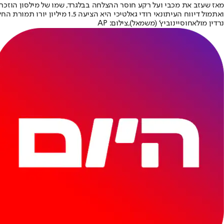
מאז שעזב את מכבי ועל רקע חוסר ההצלחה בבלגרד, שמו של מילסון הוזכר 
ו
אתמול דיווח העיתונאי רודי גאלטי
כי היא הציעה 1.5 מיליון יורו תמורת החלוץ הבוסני נרדין מולאחוסיינוביץ'.
נרדין מולאחוסיינוביץ' (משמאל),צילום: AP