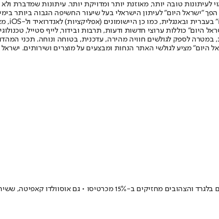
לעיתונות טובה יותר, מאוזנת יותר ומדויקת יותר. עיתונות שמדברת ולא צ
שלום. המהדורה המודפסת הראשונה פורסמה ב-30 ביולי 2007, וב-2010 הפך "ישראל היום" לעיתון הישראלי בעל שי
לחמנוביץ,
ל היום" כוללות ערוצי חדשות ודעות, תרבות ובידור, לייף סטייל, טכנולוגיה
ברית, במטרה לספק לגולשים חוויה מהירה, עדכנית, בטוחה ונוחה. תכני המה
ל היום" מציע לגולשי האתר הנחות ומבצעים על מוצרים ושירותים. ישראל 
בטורקיה פורסם כי סמסונספור מעוניינת לרכוש את האנגולי מהכוכב האדום ב