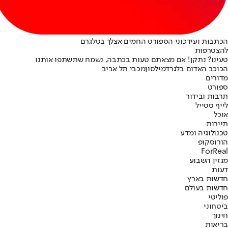
הכתבות ועידכוני הספורט החמים אצלך בטלגרם
להצטרפות
טעינו? נתקן! אם מצאתם טעות בכתבה, נשמח שתשתפו אותנו
הכוכב האדום בלגרד
מילסון
מכבי תל אביב
מדורים
ספורט
תרבות ובידור
לייף סטייל
אוכל
תיירות
טכנולוגיה ומדע
הורוסקופ
ForReal
מגזין השבוע
דעות
חדשות בארץ
חדשות בעולם
פוליטי
ביטחוני
חינוך
בריאות