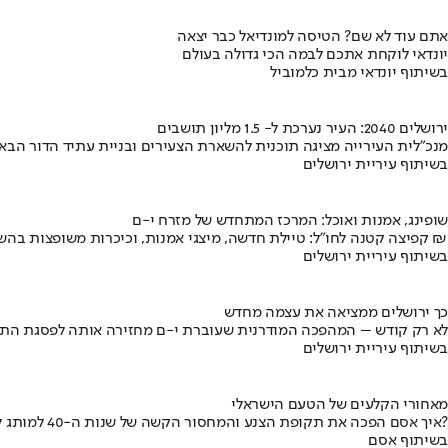
אתם עוד לא שם? הטיסה למונדיאל כבר יצאה
יונדאי לוקחת אתכם לבמה הכי גדולה בעולם
בשיתוף יונדאי מבית כלמוביל
ירושלים 2040: העיר נערכת ל- 1.5 מליון תושבים
מנכ"לית העירייה מציגה תוכנית להשארת הצעירים ובניית עתיד הדור הבא
בשיתוף עיריית ירושלים
שופינג, אמנות ואוכל: המרכז המתחדש של מזרח י-ם
קפיצה קטנה לחו"ל: טיילת חדשה, מיצגי אמנות, וכיכרות משופצות בהשקעה של 100 מיליון ₪
בשיתוף עיריית ירושלים
כך ירושלים ממציאה את עצמה מחדש
לא רק קודש – המהפכה המודרנית שעוברת י-ם מחזירה אותה לפסגת התי
בשיתוף עיריית ירושלים
מאחורי הקלעים של הטעם הישראלי
איך אסם הפכה את תקופת הצנע והמחסור הקשה של שנות ה-40 למותג לאומי?
בשיתוף אסם