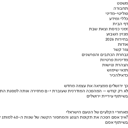
משפט
תחבורה
פוליטי-מדיני
כללי ומידע
דף הבית
זמני כניסת וצאת שבת
מגזין השבוע
בחירות 2026
אודות
צור קשר
נבחרת הכתבים והפרשנים
מדיניות פרטיות
הצהרת נגישות
תנאי שימוש
כדאי
להכיר
כך ירושלים ממציאה את עצמה מחדש
לא רק קודש – המהפכה המודרנית שעוברת י-ם מחזירה אותה לפסגת התי
בשיתוף עיריית ירושלים
מאחורי הקלעים של הטעם הישראלי
איך אסם הפכה את תקופת הצנע והמחסור הקשה של שנות ה-40 למותג לאומי?
בשיתוף אסם