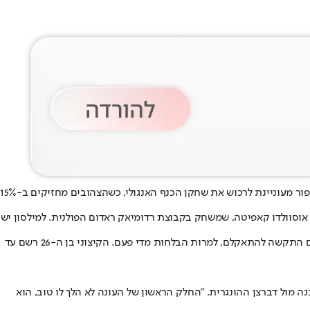
ור מעוניינת לרכוש את שחקן הכנף האנגולי, כש
הצהובים מחזיקים ב-15%
 אוסוולדו קאפיטה, שמשחק בקבוצת רדומיאק ראדום הפולנית. למילסון יש
מילסון נרכש על ידי הכוכב האדום בקיץ 2024 תמורת כחמישה מיליון יורו. אחרי שהוביל את הצהובים לאליפות מרשימה הוא עבר לסרביה הקפואה ושם התקשה להתאקלם, למרות הבלחות מדי פעם. הקיצוני בן ה-26 רשם עד
מול דברצן ההונגרית. "החלק הראשון של העונה לא הלך לו טוב, הוא