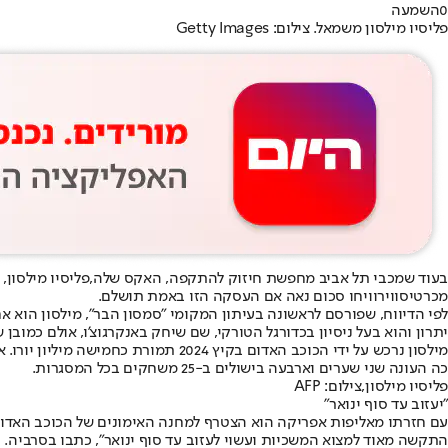
0
השמעה
פליסיו מילסון משמאל. צילום: Getty Images
בעוד שמכבי תל אביב מחפשת חיזוק להתקפה, האקס שלה,
פליסיו מילסון
,
מכרטיסו
וירוויחו סכום נאה אם העסקה הזו באמת תושלם.
לפי הדיווח, שפורסם לראשונה בעיתון המקומי "סמסון הבר", מילסון הוא 
יתרון והוא בעל ניסיון בכדורגל הטורקי, שם שיחק באנקרגוצ'ו, אולם כמובן ש
כה העונה שני שערים וארבעה בישולים ב-25 משחקים בכל המסגרות.
פליסיו מילסון,צילום: AFP
"יעזוב עד סוף ינואר"
עם חזרתו מאליפות אפריקה הוא הצטרף למחנה האימונים של הכוכב האדום,
התקשה מאוד למצוא המשכיות ועשוי לעזוב עד סוף ינואר", כתבו בסרביה.