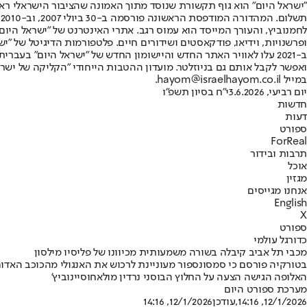
"ישראל היום" הוא גוף תקשורת שנוסד מתוך האמונה שהציבור הישראלי ראוי 
ת
ופרשנויות, וידיאו, פודקאסטים ושידורים חיים. פלטפורמות הדיגיטל של "ישרא
ב-2021 עלו לאוויר האתר החדש והיישומון החדש של "ישראל היום" בע
ואפשר לקבל אותם גם בניוזלטר. מועדון ההטבות הייחודי "הקליקה של ישרא
במייל hayom@israelhayom.co.il.
יום רביעי, 3.6.2026
י"ח בסיון תשפ"ו
חדשות
דעות
ספורט
ForReal
תרבות ובידור
אוכל
מגזין
אנחנו מגייסים
English
X
ספורט
כדורגל עולמי
מכבי תל אביב קיבלה בשורה משמעותית מכיוונו של פליסיו מילסון
האלופה הגישה הצעה על החלוץ הבוסני נרדין מולאחוסיינוביץ'
מערכת ספורט היום
12/1/2026, 14:16
,עודכן
12/1/2026, 14:16