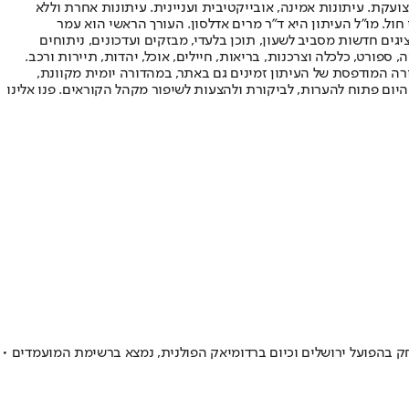
ועקת. עיתונות אמינה, אובייקטיבית ועניינית. עיתונות אחרת וללא
עור החשיפה הגבוה ביותר בימי חול. מו"ל העיתון היא ד"ר מרים אדלסון. העורך הראשי הוא עמר
 והעורך המייסד הוא עמוס רגב. אתרי האינטרנט של "ישראל היום" בעברית ובאנגלית, כמו כן היישומונים (אפליקציות) לאנדרואיד ול-iOS, מציגים חדשות מסביב לשעון, תוכן בלעדי, מבזקים ועדכונים, ניתוחים
, ספורט, כלכלה וצרכנות, בריאות, חיילים, אוכל, יהדות, תיירות ורכב.
דורה המודפסת של העיתון זמינים גם באתר, במהדורה יומית מקוונת,
היום פתוח להערות, לביקורת ולהצעות לשיפור מקהל הקוראים. פנו אלינו
לגרד והצהובים מחזיקים ב-15% מכרטיסו • גם אוסוולדו קאפיטה, ששיחק בהפועל ירושלים וכיום ברדומיאק הפולנית, נמצא ברשימת המועמדים •