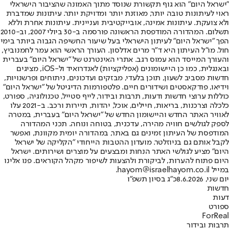
"ישראל היום" הוא גוף תקשורת שנוסד מתוך האמונה שהציבור הישראלי
ראוי לעיתונות טובה יותר, מאוזנת יותר ומדויקת יותר. עיתונות שמדברת
ולא צועקת. עיתונות אמינה, אובייקטיבית ועניינית. עיתונות אחרת וללא
תשלום. המהדורה המודפסת הראשונה פורסמה ב-30 ביולי 2007, וב-2010
הפך "ישראל היום" לעיתון הישראלי בעל שיעור החשיפה הגבוה ביותר בימי
חול. מו"ל העיתון היא ד"ר מרים אדלסון. העורך הראשי הוא עמר לחמנוביץ,
והעורך המייסד הוא עמוס רגב. אתרי האינטרנט של "ישראל היום" בעברית
ובאנגלית, כמו כן היישומונים (אפליקציות) לאנדרואיד ול-iOS, מציגים
חדשות מסביב לשעון, תוכן בלעדי, מבזקים ועדכונים, ניתוחים ופרשנויות,
וידיאו, פודקאסטים ושידורים חיים. פלטפורמות הדיגיטל של "ישראל היום"
כוללות ערוצי חדשות ודעות, תרבות ובידור, לייף סטייל, טכנולוגיה, ספורט,
כלכלה וצרכנות, בריאות, חיילים, אוכל, יהדות, תיירות ורכב. ב-2021 עלו
לאוויר האתר החדש והיישומון החדש של "ישראל היום" בעברית, במטרה
לספק לגולשים חוויה מהירה, עדכנית, בטוחה ונוחה. תכני המהדורה
המודפסת של העיתון זמינים גם באתר, במהדורה יומית מקוונת, ואפשר
לקבל אותם גם בניוזלטר. מועדון ההטבות הייחודי "הקליקה של ישראל
היום" מציע לגולשי האתר הנחות ומבצעים על מוצרים ושירותים. ישראל
היום פתוח להערות, לביקורת ולהצעות לשיפור מקהל הקוראים. פנו אלינו
במייל hayom@israelhayom.co.il.
יום שני, 8.6.2026
כ"ג בסיון תשפ"ו
חדשות
דעות
ספורט
ForReal
תרבות ובידור