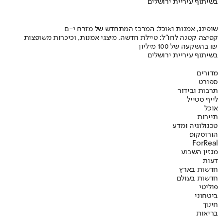
בשיתוף עיריית ירושלים
שופינג, אמנות ואוכל: המרכז המתחדש של מזרח י-ם
קפיצה קטנה לחו"ל: טיילת חדשה, מיצגי אמנות, וכיכרות משופצות
בהשקעה של 100 מיליון ₪
בשיתוף עיריית ירושלים
מדורים
ספורט
תרבות ובידור
לייף סטייל
אוכל
תיירות
טכנולוגיה ומדע
הורוסקופ
ForReal
מגזין השבוע
דעות
חדשות בארץ
חדשות בעולם
פוליטי
ביטחוני
חינוך
בריאות