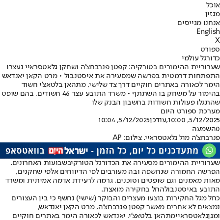
אוכל
מגזין
אנחנו מגייסים
English
X
ספורט
כדורגל עולמי
שערוריית ההימורים בטורקיה: קפטן פנרבחצ'ה ושחקן גלאטסראיי נעצרו
התפתחות דרמטית בפרשה שמסעירה את איסטנבול • מרט הקאן יאנדאש
הימר לכאורה באתרים חוקיים דרך צד שלישי, מתהאן בלטאצ'י חשוד
בהימור על משחק בו השתתף • משרד התובע עצר 46 חשודים, בהם שופט
שהתגלו פעולות חשודות בחשבון הבנק שלו
מערכת ספורט היום
5/12/2025, 10:00
,עודכן
5/12/2025, 10:04
0
השמעה
פנרבחצ'ה מול גלאטסראיי. צילום: AP
שערוריית ההימורים מסעירה את הכדורגל הטורקי
בשבועות האחרונים.
הפרשה החמורה שנחשפה ובה מעורבים לפי הדיווחים אלפי שחקנים,
מאות מאמנים וגם שופטים וסוכנים, גרמה לרעידת אדמה אמיתית ו
משרד
התובע באיסטנבול
החל בחקירה מואצת.
כחל מגל החקירות בוצעו מעצרים והבוקר (שישי) נחשף כי בין העצורים
נמצאים לא אחרים מאשר קפטן פנרבחצ'ה, מרט הקאן יאנדאש,
ומגן
גלאטסראיי
מתהאן בלטאצ'י. יאנדאש לכאורה הימר באתרים חוקיים