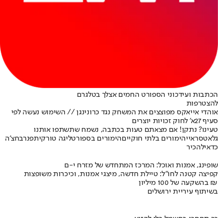
הכתבות ועידכוני הספורט החמים אצלך בטלגרם
להצטרפות
אוהדי אייאקס מפוצצים את המשחק נגד כרונינגן // השימוש נעשה לפי
סעיף 27א' לחוק זכויות יוצרים
טעינו? נתקן! אם מצאתם טעות בכתבה, נשמח שתשתפו אותנו
גלאטסראיי
הימורים בלתי חוקיים
הימורים בספורט
ליגה טורקית
פנרבחצ'ה
כדאי
להכיר
שופינג, אמנות ואוכל: המרכז המתחדש של מזרח י-ם
קפיצה קטנה לחו"ל: טיילת חדשה, מיצגי אמנות, וכיכרות משופצות
בהשקעה של 100 מיליון ₪
בשיתוף עיריית ירושלים