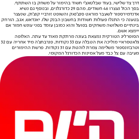
דרך צד שלישי, בעוד שבלטאצ'י חשוד בהימור על משחק בו השתתף.
בסך הכול נעצרו 46 חשודים, מהם 29 כדורגלנים, ובנוסף גם נשיא
אדנדמירספור לשעבר מוראט סנצ'נאק והשופט זורביי קוצ'וק, שנעצר
בטענה כי התגלו פעולות חשודות בחשבון הבנק שלו. יאנדאש, אגב, הורחק
בינתיים משלושה משחקים בפועל והוא כמובן עומד בפני עונש חמור אם
יימצא אשם.
הסופרליג הטורקית נמצאת בעונה מרתקת מאוד עד עתה. האלופה
גלאטסראיי מוליכה את הטבלה עם 33 נקודות, פנרבחצ'ה מיד אחריה עם 32
וטרבזונספור משלימה צמרת לוהטת עם 31 נקודות. פרשת ההימורים
מעיבה עם צל כבד מעל אמינות הכדורגל המקומי.