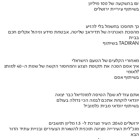
בהשקעה של 100 מיליון ₪
בשיתוף עיריית ירושלים
כך תחסכו בחשמל בלי להזיע
מהפכת האנרגיה של תדיראן: שליטה, אבטחת מידע וניהול אקלים חכם
בבית
בשיתוף TADIRAN
מאחורי הקלעים של הטעם הישראלי
איך אסם הפכה את תקופת הצנע והמחסור הקשה של שנות ה-40 למותג
לאומי?
בשיתוף אסם
אתם עוד לא שם? הטיסה למונדיאל כבר יצאה
יונדאי לוקחת אתכם לבמה הכי גדולה בעולם
בשיתוף יונדאי מבית כלמוביל
ירושלים 2040: העיר נערכת ל- 1.5 מליון תושבים
מנכ"לית העירייה מציגה תוכנית להשארת הצעירים ובניית עתיד הדור
הבא