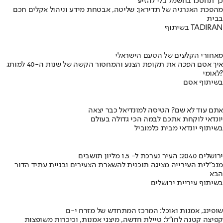
כך תחסכו בחשמל בלי להזיע
מהפכת האנרגיה של תדיראן: שליטה, אבטחת מידע וניהול אקלים חכם
בבית
בשיתוף TADIRAN
מאחורי הקלעים של הטעם הישראלי
איך אסם הפכה את תקופת הצנע והמחסור הקשה של שנות ה-40 למותג
לאומי?
בשיתוף אסם
אתם עוד לא שם? הטיסה למונדיאל כבר יצאה
יונדאי לוקחת אתכם לבמה הכי גדולה בעולם
בשיתוף יונדאי מבית כלמוביל
ירושלים 2040: העיר נערכת ל- 1.5 מליון תושבים
מנכ"לית העירייה מציגה תוכנית להשארת הצעירים ובניית עתיד הדור
הבא
בשיתוף עיריית ירושלים
שופינג, אמנות ואוכל: המרכז המתחדש של מזרח י-ם
קפיצה קטנה לחו"ל: טיילת חדשה, מיצגי אמנות, וכיכרות משופצות