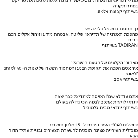
קבוצת אלמוג מציגה את פרויקט MALA: מגדלי הפרימיום האחרונים
בפתח תקווה
בשיתוף קבוצת אלמוג
כך תחסכו בחשמל בלי להזיע
מהפכת האנרגיה של תדיראן: שליטה, אבטחת מידע וניהול אקלים חכם
בבית
בשיתוף TADIRAN
מאחורי הקלעים של הטעם הישראלי
איך אסם הפכה את תקופת הצנע והמחסור הקשה של שנות ה-40 למותג
לאומי?
בשיתוף אסם
אתם עוד לא שם? הטיסה למונדיאל כבר יצאה
יונדאי לוקחת אתכם לבמה הכי גדולה בעולם
בשיתוף יונדאי מבית כלמוביל
ירושלים 2040: העיר נערכת ל- 1.5 מליון תושבים
מנכ"לית העירייה מציגה תוכנית להשארת הצעירים ובניית עתיד הדור
הבא