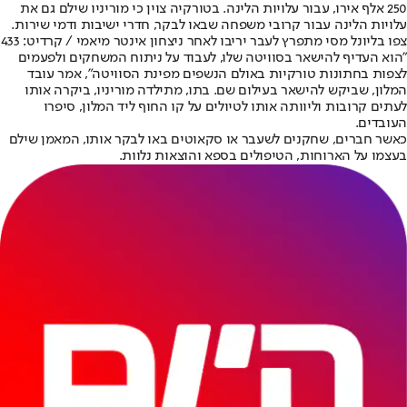
250 אלף אירו, עבור עלויות הלינה. בטורקיה צוין כי מוריניו שילם גם את
עלויות הלינה עבור קרובי משפחה שבאו לבקר, חדרי ישיבות ודמי שירות.
צפו בליונל מסי מתפרץ לעבר יריבו לאחר ניצחון אינטר מיאמי / קרדיט: 433
"הוא העדיף להישאר בסוויטה שלו, לעבוד על ניתוח המשחקים ולפעמים
לצפות בחתונות טורקיות באולם הנשפים מפינת הסוויטה", אמר עובד
המלון, שביקש להישאר בעילום שם. בתו, מתילדה מוריניו, ביקרה אותו
לעתים קרובות וליוותה אותו לטיולים על קו החוף ליד המלון, סיפרו
העובדים.
כאשר חברים, שחקנים לשעבר או סקאוטים באו לבקר אותו, המאמן שילם
בעצמו על הארוחות, הטיפולים בספא והוצאות נלוות.