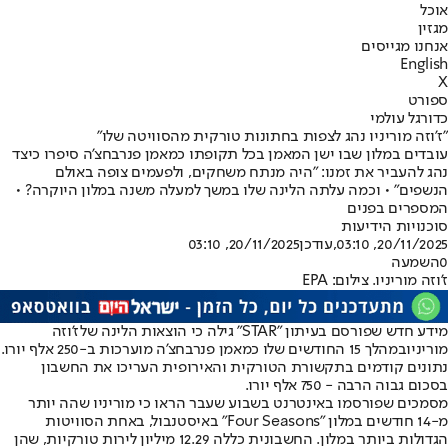
אוכל
מגזין
אנחנו מגייסים
English
X
ספורט
כדורגל עולמי
"ז'וזה מוריניו נהג לצפות בחתונות טורקית מהסוויטה שלו"
עובדים במלון שבו ישן המאמן בכל תקופתו כמאמן פנרבחצ'ה סיפרו כיצד
נהג להעביר את זמנו: "היה מנתח משחקים, ולפעמים צופה באולם
הנשפים" • וכמה עלתה הלינה שלו במשך למעלה משנה במלון היוקרה? •
המספרים בפנים
סוכנויות הידיעות
20/11/2025, 03:10
,עודכן
20/11/2025, 03:10
0
השמעה
ז'וזה מוריניו. צילום: EPA
מידע חדש שפורסם בעיתון "STAR" גילה כי הוצאות הלינה של
ז'וזה
מוריניו
במהלך 15 החודשים שלו כמאמן פנרבחצ'ה מוערכות ב-250 אלף יורו.
נתונים קודמים בתקשורת הטורקית והאירופית העריכו את החשבון
בסכום גבוה הרבה - 750 אלף יורו.
מסמכים שפורסמו באינטרנט בשבוע שעבר הראו כי מוריניו שהה יותר
מ-14 חודשים במלון "Four Seasons" באיסטנבול, באחת הסוויטות
הגדולות ביותר במלון. החשבונית כללה 12.29 מיליון לירות טורקיות, שהן