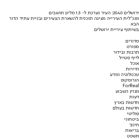
ירושלים 2040: העיר נערכת ל- 1.5 מליון תושבים
מנכ"לית העירייה מציגה תוכנית להשארת הצעירים ובניית עתיד הדור
הבא
בשיתוף עיריית ירושלים
מדורים
ספורט
תרבות ובידור
לייף סטייל
אוכל
תיירות
טכנולוגיה ומדע
הורוסקופ
ForReal
מגזין השבוע
דעות
חדשות בארץ
חדשות בעולם
פוליטי
ביטחוני
חינוך
בריאות
משפט