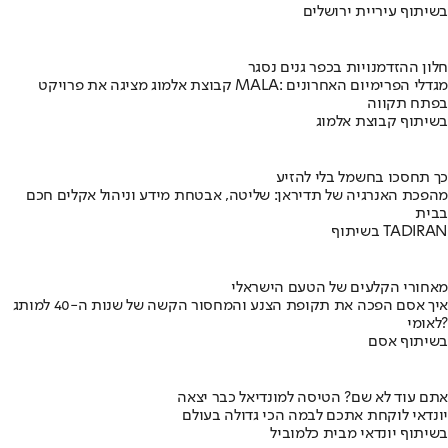
בשיתוף עיריית ירושלים
חלון ההזדמנויות בכפר גנים נסגר
קבוצת אלמוג מציגה את פרויקט MALA: מגדלי הפרימיום האחרונים
בפתח תקווה
בשיתוף קבוצת אלמוג
כך תחסכו בחשמל בלי להזיע
מהפכת האנרגיה של תדיראן: שליטה, אבטחת מידע וניהול אקלים חכם
בבית
בשיתוף TADIRAN
מאחורי הקלעים של הטעם הישראלי
איך אסם הפכה את תקופת הצנע והמחסור הקשה של שנות ה-40 למותג
לאומי?
בשיתוף אסם
אתם עוד לא שם? הטיסה למונדיאל כבר יצאה
יונדאי לוקחת אתכם לבמה הכי גדולה בעולם
בשיתוף יונדאי מבית כלמוביל