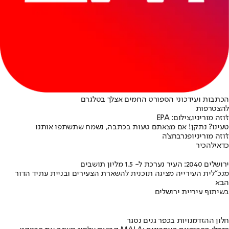
הכתבות ועידכוני הספורט החמים אצלך בטלגרם
להצטרפות
ז'וזה מוריניו,צילום: EPA
טעינו? נתקן! אם מצאתם טעות בכתבה, נשמח שתשתפו אותנו
ז'וזה מוריניו
פנרבחצ'ה
כדאי
להכיר
ירושלים 2040: העיר נערכת ל- 1.5 מליון תושבים
מנכ"לית העירייה מציגה תוכנית להשארת הצעירים ובניית עתיד הדור
הבא
בשיתוף עיריית ירושלים
חלון ההזדמנויות בכפר גנים נסגר