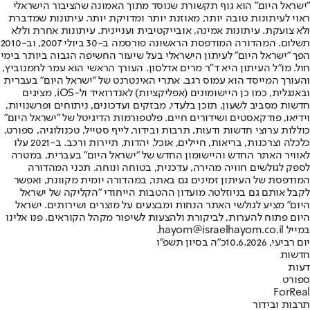
"ישראל היום" הוא גוף תקשורת שנוסד מתוך האמונה שהציבור הישראלי
ראוי לעיתונות טובה יותר, מאוזנת יותר ומדויקת יותר. עיתונות שמדברת
ולא צועקת. עיתונות אמינה, אובייקטיבית ועניינית. עיתונות אחרת וללא
תשלום. המהדורה המודפסת הראשונה פורסמה ב-30 ביולי 2007, וב-2010
הפך "ישראל היום" לעיתון הישראלי בעל שיעור החשיפה הגבוה ביותר בימי
חול. מו"ל העיתון היא ד"ר מרים אדלסון. העורך הראשי הוא עמר לחמנוביץ,
והעורך המייסד הוא עמוס רגב. אתרי האינטרנט של "ישראל היום" בעברית
ובאנגלית, כמו כן היישומונים (אפליקציות) לאנדרואיד ול-iOS, מציגים
חדשות מסביב לשעון, תוכן בלעדי, מבזקים ועדכונים, ניתוחים ופרשנויות,
וידיאו, פודקאסטים ושידורים חיים. פלטפורמות הדיגיטל של "ישראל היום"
כוללות ערוצי חדשות ודעות, תרבות ובידור, לייף סטייל, טכנולוגיה, ספורט,
כלכלה וצרכנות, בריאות, חיילים, אוכל, יהדות, תיירות ורכב. ב-2021 עלו
לאוויר האתר החדש והיישומון החדש של "ישראל היום" בעברית, במטרה
לספק לגולשים חוויה מהירה, עדכנית, בטוחה ונוחה. תכני המהדורה
המודפסת של העיתון זמינים גם באתר, במהדורה יומית מקוונת, ואפשר
לקבל אותם גם בניוזלטר. מועדון ההטבות הייחודי "הקליקה של ישראל
היום" מציע לגולשי האתר הנחות ומבצעים על מוצרים ושירותים. ישראל
היום פתוח להערות, לביקורת ולהצעות לשיפור מקהל הקוראים. פנו אלינו
במייל hayom@israelhayom.co.il.
יום רביעי, 10.6.2026
כ"ה בסיון תשפ"ו
חדשות
דעות
ספורט
ForReal
תרבות ובידור