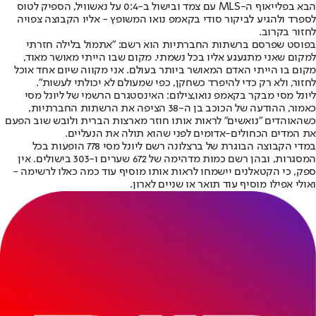
הבא בפלייאוף ה-MLS עם צמד ובישול ב-0:4 על נאשוויל, הספיק לטוס
לספרד ולהגיע לביקור סודי בקאמפ נואו המשופץ - אליו הקבוצה צפויה
לחזור בקרוב.
בפוסט שפרסם ברשתות החברתיות הוא רשם: "אתמול בלילה חזרתי
למקום שאני מתגעגע אליו בכל נשמתי. מקום שבו הייתי מאושר מאוד,
מקום בו הייתי האדם המאושר ביותר בעולם. אני מקווה שיום אחד אוכל
לחזור, ולא רק כדי להיפרד כשחקן, כפי שמעולם לא יכולתי לעשות".
ליונל מסי מבקר בקאמפ נואו,צילום: האינסטגרם הרשמי של ליונל מסי
כאמור, ההודעה של הכוכב בן ה-38 הציפה את הרשתות החברתיות,
כשהאוהדים "נואשים" לראות אותו חוזר מארצות הברית ולובש שוב הפעם
את המדים הכחולים-אדומים לפני שהוא תולה את הנעליים.
במדי הקבוצה הבוגרת של ברצלונה רשם ליונל מסי 778 הופעות בכל
המסגרות, ובהן רשם כמות מדהימה של 672 שערים ו-303 בישולים. אין
ספק, כי הקטאלנים יישמחו לראות אותו מוסיף עוד כמה כאלו לרשימה -
ואולי אפילו מוסיף עוד תואר או שניים לארון.