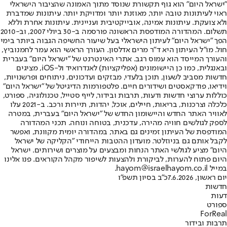
"ישראל היום" הוא גוף תקשורת שנוסד מתוך האמונה שהציבור הישראלי
ראוי לעיתונות טובה יותר, מאוזנת יותר ומדויקת יותר. עיתונות שמדברת
ולא צועקת. עיתונות אמינה, אובייקטיבית ועניינית. עיתונות אחרת וללא
תשלום. המהדורה המודפסת הראשונה פורסמה ב-30 ביולי 2007, וב-2010
הפך "ישראל היום" לעיתון הישראלי בעל שיעור החשיפה הגבוה ביותר בימי
חול. מו"ל העיתון היא ד"ר מרים אדלסון. העורך הראשי הוא עמר לחמנוביץ,
והעורך המייסד הוא עמוס רגב. אתרי האינטרנט של "ישראל היום" בעברית
ובאנגלית, כמו כן היישומונים (אפליקציות) לאנדרואיד ול-iOS, מציגים
חדשות מסביב לשעון, תוכן בלעדי, מבזקים ועדכונים, ניתוחים ופרשנויות,
וידיאו, פודקאסטים ושידורים חיים. פלטפורמות הדיגיטל של "ישראל היום"
כוללות ערוצי חדשות ודעות, תרבות ובידור, לייף סטייל, טכנולוגיה, ספורט,
כלכלה וצרכנות, בריאות, חיילים, אוכל, יהדות, תיירות ורכב. ב-2021 עלו
לאוויר האתר החדש והיישומון החדש של "ישראל היום" בעברית, במטרה
לספק לגולשים חוויה מהירה, עדכנית, בטוחה ונוחה. תכני המהדורה
המודפסת של העיתון זמינים גם באתר, במהדורה יומית מקוונת, ואפשר
לקבל אותם גם בניוזלטר. מועדון ההטבות הייחודי "הקליקה של ישראל
היום" מציע לגולשי האתר הנחות ומבצעים על מוצרים ושירותים. ישראל
היום פתוח להערות, לביקורת ולהצעות לשיפור מקהל הקוראים. פנו אלינו
במייל hayom@israelhayom.co.il.
יום ראשון, 7.6.2026
כ"ב בסיון תשפ"ו
חדשות
דעות
ספורט
ForReal
תרבות ובידור