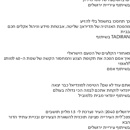
בשיתוף עיריית ירושלים
כך תחסכו בחשמל בלי להזיע
מהפכת האנרגיה של תדיראן: שליטה, אבטחת מידע וניהול אקלים חכם
בבית
בשיתוף TADIRAN
מאחורי הקלעים של הטעם הישראלי
איך אסם הפכה את תקופת הצנע והמחסור הקשה של שנות ה-40 למותג
לאומי?
בשיתוף אסם
אתם עוד לא שם? הטיסה למונדיאל כבר יצאה
יונדאי לוקחת אתכם לבמה הכי גדולה בעולם
בשיתוף יונדאי מבית כלמוביל
ירושלים 2040: העיר נערכת ל- 1.5 מליון תושבים
מנכ"לית העירייה מציגה תוכנית להשארת הצעירים ובניית עתיד הדור
הבא
בשיתוף עיריית ירושלים