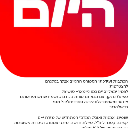
הכתבות ועידכוני הספורט החמים אצלך בטלגרם
להצטרפות
לאמין ימאל יסיים כמו ניימאר- סושיאל
טעינו? נתקן! אם מצאתם טעות בכתבה, נשמח שתשתפו אותנו
אינטר מיאמי
ברצלונה
ליגה ספרדית
ליונל מסי
כדאי
להכיר
שופינג, אמנות ואוכל: המרכז המתחדש של מזרח י-ם
קפיצה קטנה לחו"ל: טיילת חדשה, מיצגי אמנות, וכיכרות משופצות
בהשקעה של 100 מיליון ₪