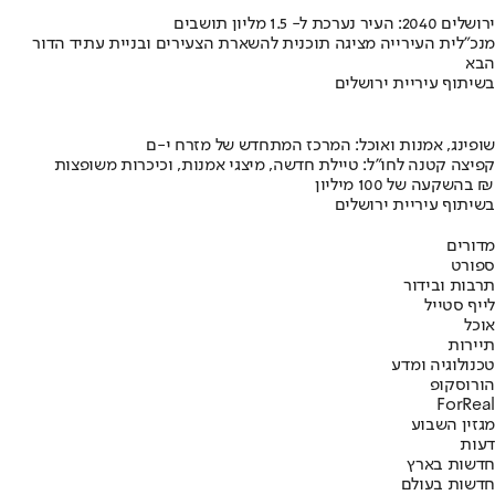
ירושלים 2040: העיר נערכת ל- 1.5 מליון תושבים
מנכ"לית העירייה מציגה תוכנית להשארת הצעירים ובניית עתיד הדור
הבא
בשיתוף עיריית ירושלים
שופינג, אמנות ואוכל: המרכז המתחדש של מזרח י-ם
קפיצה קטנה לחו"ל: טיילת חדשה, מיצגי אמנות, וכיכרות משופצות
בהשקעה של 100 מיליון ₪
בשיתוף עיריית ירושלים
מדורים
ספורט
תרבות ובידור
לייף סטייל
אוכל
תיירות
טכנולוגיה ומדע
הורוסקופ
ForReal
מגזין השבוע
דעות
חדשות בארץ
חדשות בעולם