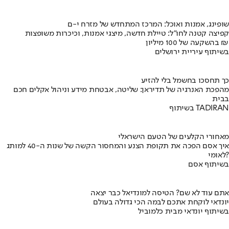
שופינג, אמנות ואוכל: המרכז המתחדש של מזרח י-ם
קפיצה קטנה לחו"ל: טיילת חדשה, מיצגי אמנות, וכיכרות משופצות
בהשקעה של 100 מיליון ₪
בשיתוף עיריית ירושלים
כך תחסכו בחשמל בלי להזיע
מהפכת האנרגיה של תדיראן: שליטה, אבטחת מידע וניהול אקלים חכם
בבית
בשיתוף TADIRAN
מאחורי הקלעים של הטעם הישראלי
איך אסם הפכה את תקופת הצנע והמחסור הקשה של שנות ה-40 למותג
לאומי?
בשיתוף אסם
אתם עוד לא שם? הטיסה למונדיאל כבר יצאה
יונדאי לוקחת אתכם לבמה הכי גדולה בעולם
בשיתוף יונדאי מבית כלמוביל