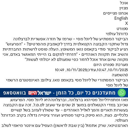
אוכל
מגזין
אנחנו מגייסים
English
X
ספורט
כדורגל עולמי
הביקור המפתיע של ליונל מסי - שרמז על חזרה אפשרית לברצלונה
גדול שחקני הקבוצה הקטאלנית בדרך לקאמבק מהסרטים? • "הפרעוש"
הגיע לביקור סודי בקאמפ נואו המשופץ, העלה פוסט לרשתות החברתיות
והשיב את תקוות האוהדים • "חזרתי למקום בו הייתי המאושר באדם, אני
מקווה שיום אחד אוכל לחזור כפי שמעולם לא יכולתי לעשות"
מערכת ספורט היום
10/11/2025, 10:47
,עודכן
10/11/2025, 10:49
0
השמעה
הביקור המסתורי של ליונל מסי בקאמפ נואו. צילום: האינסטגרם הרשמי
של ליונל מסי
מאז ומתמיד
ליונל מסי
הוא ברצלונה, ו
ברצלונה
היא ליונל מסי. הפרעוש,
שכיכב במדי הקטאלנים במשך 21 שנים עד שעזב לפ.ס.ז', זכה עם הקבוצה
בעשרות תארים והפך לאליל האוהדים - עד שנאלץ לעזוב בשל קשיים
כלכליים. כעת, הוא סיפק ביקור מפתיע ועורר ציפייה גדולה בקרב הכדורגל
העולמי.
הארגנטינאי, שרק אתמול (בין שבת לראשון) העפיל עם אינטר מיאמי לשלב