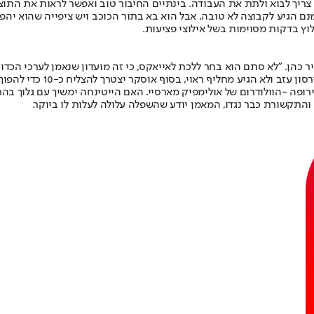
 צריך לבוא ולתת את העבודה. בינתיים החיבור טוב ואפשר לראות את התוצ
מנם הגיע לקבוצה לא טובה, אבל הוא בא בתור הכוכב ויש ציפייה שהוא יהפ
וץ בדקות מסוימות בשל אילוצי פציעות.
וי, בסוף אוסקר יצטרך להצליח כ-10 כדי להפוך לשחקן משמעותי באייאקס וזה עליו".
22:0) לאחד האצטדיונים החמים באירופה -הוולודרום של אולימפיק מארסיי. האם הייטינחה י
התקשורת כבר נגדו, המאמן יודע שהשפלה עלולה לעלות לו ביוקר.