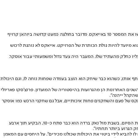
את המספר 10 באייאקס
. מדובר בחולצה כמעט קדושה ביוהאן קרויף
 מיועד להיות גולת הכותרת של הפרויקט. אייאקס לא נוהגת לרכוש
 עליו כחלק מהעתיד שלו. המעבר היה צעד גדול ומשמעותי עבור אוסקר.
ף אותו, כשהוא כבר שיחק הוא הוצב בעמדה שפחות נוחה לו, וגם היכולת
 מרחפת מעל ראשו. אסף כהן, פרשן הליגה ההולנדית ב"ספורט 1", מספר ל"ישראל היום": "השנים האחרונות הן מהגרועות בהיסטוריה של המועדון. פרנצ'סקו פאריולי
שהקהל ייהנה".
יאקס של פעם והשחקנים פחות איכותיים, אבל גם שחקני הרכש כמו אוסקר
בשני המשחקים האחרונים הגיע השינוי מבחינת גלוך. זה התחיל מול פ.ס.וו איינדהובן שם הייטינחה הכניס את גלוך כ-9 מזויף והישראלי קבע 2:2 בדקות הסיום, בשבת מול נאק ברדה הוא כבר פתח כ-10, הבקיע תוך ארבע
ק הגרוע ביותר תחתיו".
להביא לידי ביטוי את היכולות שכולנו מכירים". על היחסים עם המאמן