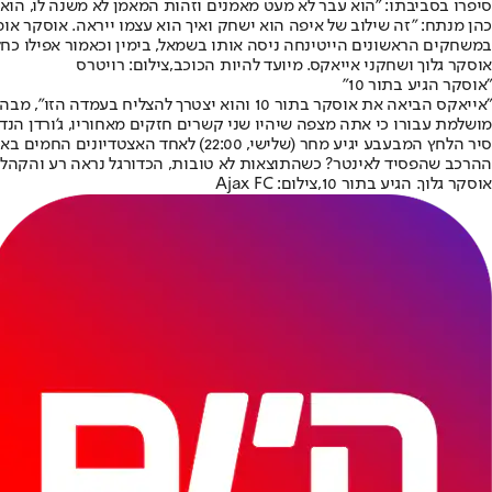
סיפרו בסביבתו: "הוא עבר לא מעט מאמנים וזהות המאמן לא משנה לו, הוא
כהן מנתח: "זה שילוב של איפה הוא ישחק ואיך הוא עצמו ייראה. אוסקר או
במשחקים הראשונים הייטינחה ניסה אותו בשמאל, בימין וכאמור אפילו כחל
אוסקר גלוך ושחקני אייאקס. מיועד להיות הכוכב,צילום: רויטרס
"אוסקר הגיע בתור 10"
מושלמת עבורו כי אתה מצפה שיהיו שני קשרים חזקים מאחוריו, ג'ורדן הנדרסון עזב ולא הגיע מחליף רא
סיר הלחץ המבעבע יגיע מחר (שלישי, 0
ההרכב שהפסיד לאינטר? כשהתוצאות לא טובות, הכדורגל נראה רע והקהל ו
אוסקר גלוך. הגיע בתור 10,צילום: Ajax FC