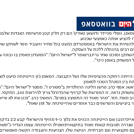
טמאנן, ווסלי סניידר ודושאן טאדיץ' הם רק חלק קטן מרשימת האגדות ש
לבשו 
ו להציע אותה כאמצעי שכנוע.
 להנחית את הישראלי באמסטרדם כמעט בכל מחיר והעביר מסר לשחקן שהוא
השחקן ו
סוכנו שחר גרינברג
אמר ל"ישראל היום": "המועדון מאמין בו ובונה
 המשחק באופן ניכר".
ייתה רחוקה מהציפיות שלו ושל הקבוצה. המאמן ג'ון הייטינחה מיעט לשת
 בין המנהל הטכני למאמן.
הייטינחה עומד תחת לחץ עצום ואפילו סכנת הפיטורים כבר
משחק נראה. זו המורשת של קרויף שהכדורגל צריך להיראות טוב, התקפי, 
מאוד, חזר. "מהר מאוד זה התפוצץ בפנים", המשיך כהן. "נכון שזו לא אי
ר ביציעים והפרשנים כבר אומרים שהייטינחה על זמן שאול".
ש
גררה תגובות קשות מאוד בתקשורת
ואפילו הייטינחה עצמו הגדיר כ"משח
 מקצועית וגם חברתית. הגישה שלו, הצניעות והעבודה הקשה מאפשרים לו 