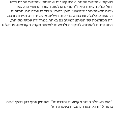
ועקת. עיתונות אמינה, אובייקטיבית ועניינית. עיתונות אחרת וללא
עור החשיפה הגבוה ביותר בימי חול. מו"ל העיתון היא ד"ר מרים אדלסון. העורך הראשי הוא עמר
 והעורך המייסד הוא עמוס רגב. אתרי האינטרנט של "ישראל היום" בעברית ובאנגלית, כמו כן היישומונים (אפליקציות) לאנדרואיד ול-iOS, מציגים חדשות מסביב לשעון, תוכן בלעדי, מבזקים ועדכונים, ניתוחים
, ספורט, כלכלה וצרכנות, בריאות, חיילים, אוכל, יהדות, תיירות ורכב.
דורה המודפסת של העיתון זמינים גם באתר, במהדורה יומית מקוונת,
היום פתוח להערות, לביקורת ולהצעות לשיפור מקהל הקוראים. פנו אלינו
: "הוא משתלב היטב מקצועית וחברתית", והפרשן אסף כהן טוען: "אלה
ה הזו"