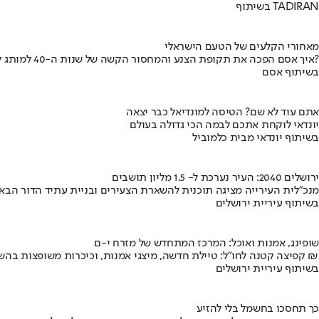
בשיתוף TADIRAN
מאחורי הקלעים של הטעם הישראלי
איך אסם הפכה את תקופת הצנע והמחסור הקשה של שנות ה-40 למותג לאומי?
בשיתוף אסם
אתם עוד לא שם? הטיסה למונדיאל כבר יצאה
יונדאי לוקחת אתכם לבמה הכי גדולה בעולם
בשיתוף יונדאי מבית כלמוביל
ירושלים 2040: העיר נערכת ל- 1.5 מליון תושבים
מנכ"לית העירייה מציגה תוכנית להשארת הצעירים ובניית עתיד הדור הבא
בשיתוף עיריית ירושלים
שופינג, אמנות ואוכל: המרכז המתחדש של מזרח י-ם
קפיצה קטנה לחו"ל: טיילת חדשה, מיצגי אמנות, וכיכרות משופצות בהשקעה של 100 מיליון ₪
בשיתוף עיריית ירושלים
כך תחסכו בחשמל בלי להזיע