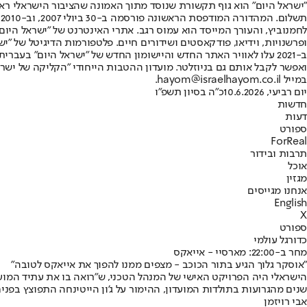
"ישראל היום" הוא גוף תקשורת שנוסד מתוך האמונה שהציבור הישראלי ראוי 
ת
ופרשנויות, וידיאו, פודקאסטים ושידורים חיים. פלטפורמות הדיגיטל של "ישרא
ב-2021 עלו לאוויר האתר החדש והיישומון החדש של "ישראל היום" בע
ואפשר לקבל אותם גם בניוזלטר. מועדון ההטבות הייחודי "הקליקה של ישרא
במייל hayom@israelhayom.co.il.
יום רביעי, 10.6.2026
כ"ה בסיון תשפ"ו
חדשות
דעות
ספורט
ForReal
תרבות ובידור
אוכל
מגזין
אנחנו מגייסים
English
X
ספורט
כדורגל עולמי
מחר ב-22:00: מארסיי - אייאקס
"אוסקר גלוך הגיע בתור הכוכב - מצפים ממנו להפוך את אייאקס לטובה"
הישראלי היה הפרויקט האישי של המנהל הטכני, ש"רואה בו את עתיד המועד
שנים מהגרועות בתולדות המועדון, ההימור על ג'ון הייטינחה התפוצץ בפנים" • בסופו של ד
אבי רויזמן