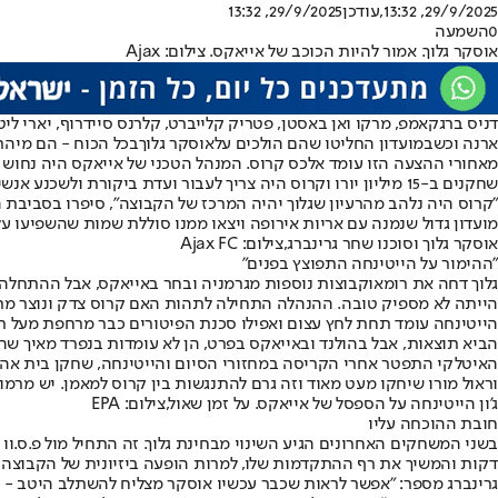
29/9/2025, 13:32
,עודכן
29/9/2025, 13:32
0
השמעה
אוסקר גלוך. אמור להיות הכוכב של אייאקס. צילום: Ajax
דניס ברגקאמפ, מרקו ואן באסטן, פטריק קלייברט, קלרנס סיידרוף, יארי לי
ארנה וכשבמועדון החליטו שהם הולכים על
אוסקר גלוך
בכל הכוח - הם מיהר
מאחורי ההצעה הזו עומד אלכס קרוס. המנהל הטכני של אייאקס היה נחוש
שחקנים ב-15 מיליון יורו וקרוס היה צריך לעבור ועדת ביקורת ולשכנע אנשים רבים בהנהלה ללכת על העסקה.
"קרוס היה נלהב מהרעיון שגלוך יהיה המרכז של הקבוצה", סיפרו בסביבת 
מועדון גדול שנמנה עם אריות אירופה ויצאו ממנו סוללת שמות שהשפיעו על
אוסקר גלוך וסוכנו שחר גרינברג,צילום: Ajax FC
"ההימור על הייטינחה התפוצץ בפנים"
גלוך דחה את רומא
וקבוצות נוספות מגרמניה ובחר באייאקס, אבל ההתחלה ה
הייתה לא מספיק טובה. ההנהלה התחילה לתהות האם קרוס צדק ונוצר מתח
הביא תוצאות, אבל בהולנד ובאייאקס בפרט, הן לא עומדות בנפרד מאיך שה
האיטלקי התפטר אחרי הקריסה במחזורי הסיום והייטינחה, שחקן בית אהוב 
וראול מורו שיחקו מעט מאוד וזה גרם להתנגשות בין קרוס למאמן. יש מרמו
ג'ון הייטינחה על הספסל של אייאקס. על זמן שאול,צילום: EPA
חובת ההוכחה עליו
דקות והמשיך את רף ההתקדמות שלו, למרות הופעה ביזיונית של הקבוצה 
גרינברג מספר: "אפשר לראות שכבר עכשיו אוסקר מצליח להשתלב היטב - גם