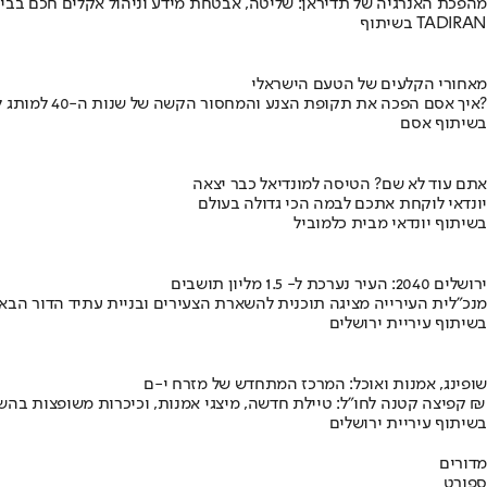
מהפכת האנרגיה של תדיראן: שליטה, אבטחת מידע וניהול אקלים חכם בבי
בשיתוף TADIRAN
מאחורי הקלעים של הטעם הישראלי
איך אסם הפכה את תקופת הצנע והמחסור הקשה של שנות ה-40 למותג לאומי?
בשיתוף אסם
אתם עוד לא שם? הטיסה למונדיאל כבר יצאה
יונדאי לוקחת אתכם לבמה הכי גדולה בעולם
בשיתוף יונדאי מבית כלמוביל
ירושלים 2040: העיר נערכת ל- 1.5 מליון תושבים
מנכ"לית העירייה מציגה תוכנית להשארת הצעירים ובניית עתיד הדור הבא
בשיתוף עיריית ירושלים
שופינג, אמנות ואוכל: המרכז המתחדש של מזרח י-ם
קפיצה קטנה לחו"ל: טיילת חדשה, מיצגי אמנות, וכיכרות משופצות בהשקעה של 100 מיליון ₪
בשיתוף עיריית ירושלים
מדורים
ספורט