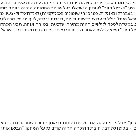
לעיתונות טובה יותר, מאוזנת יותר ומדויקת יותר. עיתונות שמדברת ולא צ
שלום. המהדורה המודפסת הראשונה פורסמה ב-30 ביולי 2007, וב-2010 הפך "ישראל היום" לעיתון הישראלי בעל שי
לחמנוביץ,
ל היום" כוללות ערוצי חדשות ודעות, תרבות ובידור, לייף סטייל, טכנולוגיה
ברית, במטרה לספק לגולשים חוויה מהירה, עדכנית, בטוחה ונוחה. תכני המה
ל היום" מציע לגולשי האתר הנחות ומבצעים על מוצרים ושירותים. ישראל 
ון", אבל עד עתה זה התנגש עם רצונות המאמן • סוכנו שחר גרינברג רגוע
בר, חובת ההוכחה תהיה קודם כל על השחקן: "הביאו אותו בתור 10 והוא יצטרך להצליח בעמד