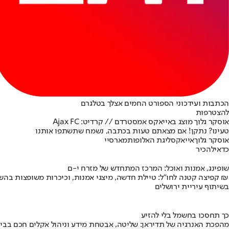
הכתבות ועידכוני הספורט החמים אצלך בטלגרם
להצטרפות
אוסקר גלוך מוצג באייאקס אמסטרדם // קרדיט: Ajax FC
טעינו? נתקן! אם מצאתם טעות בכתבה, נשמח שתשתפו אותנו
אוסקר גלוך
אייאקס
ליגת האלופות
מארסיי
כדאי
להכיר
שופינג, אמנות ואוכל: המרכז המתחדש של מזרח י-ם
קפיצה קטנה לחו"ל: טיילת חדשה, מיצגי אמנות, וכיכרות משופצות בהשקעה של 100 מיליון ₪
בשיתוף עיריית ירושלים
כך תחסכו בחשמל בלי להזיע
מהפכת האנרגיה של תדיראן: שליטה, אבטחת מידע וניהול אקלים חכם בבי