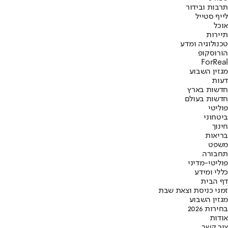
תרבות ובידור
לייף סטייל
אוכל
תיירות
טכנולוגיה ומדע
הורוסקופ
ForReal
מגזין השבוע
דעות
חדשות בארץ
חדשות בעולם
פוליטי
ביטחוני
חינוך
בריאות
משפט
תחבורה
פוליטי-מדיני
כללי ומידע
דף הבית
זמני כניסת וצאת שבת
מגזין השבוע
בחירות 2026
אודות
צור קשר