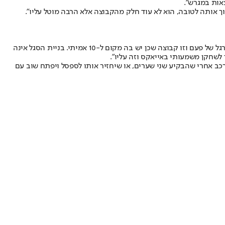
אות במגרש".
וך אותה לטובה, הוא לא עוד חלק מהקבוצה אלא הרבה מוטל עליו".
"אייאקס הביאה את אוסקר בתור 10 והוא יצטרך להצליח בעמדה הזו", מבהיר כהן. "לא סתם הוא בחר ללכת לאייאקס, כי זה מועדון שנאמן לערכי הכדורגל של פעם וזו קבוצה שכן יש בה מקום ל-10 אמיתי. בניית הסגל אינה
משיך עם גלוך בהרכב אחרי שהבקיע שני שערים, או שיחזיר אותו לספסל ויפתח שוב עם