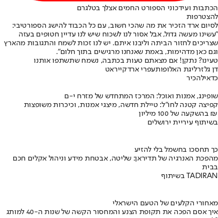
הכתבות ועידכוני הספורט החמים אצלך בטלגרם
להצטרפות
לסיום ארד הזכיר את מה שהכי חשוב, עם כל הכבוד להישג הספורטיבי:
"עשינו מעשה גדול, אבל אסור לנו לשכוח שיש לנו עדיין חטופים בעזה
שצריכים לחזור הביתה וליבנו איתם. יש לנו זכות לשמח והתגובות מהארץ
וגם כאן מדהימות, באמת שאנחנו מרגישים בתוך חלום".
טעינו? נתקן! אם מצאתם טעות בכתבה, נשמח שתשתפו אותנו
דן גלזר
ליגת האלופות
עפרי ארד
קייראט
כדאי
להכיר
שופינג, אמנות ואוכל: המרכז המתחדש של מזרח י-ם
קפיצה קטנה לחו"ל: טיילת חדשה, מיצגי אמנות, וכיכרות משופצות
בהשקעה של 100 מיליון ₪
בשיתוף עיריית ירושלים
כך תחסכו בחשמל בלי להזיע
מהפכת האנרגיה של תדיראן: שליטה, אבטחת מידע וניהול אקלים חכם
בבית
בשיתוף TADIRAN
מאחורי הקלעים של הטעם הישראלי
איך אסם הפכה את תקופת הצנע והמחסור הקשה של שנות ה-40 למותג