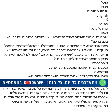
אוכל
מגזין
אנחנו מגייסים
English
X
ספורט
כדורגל עולמי
ראיון
"אמרו לנו אחרי העלייה לאלופות 'הבאנו שני יהודים, אלוהים אתכם ויש
בכם ברכה'"
עפרי ארד הביע את השמחה והפטריוטיות שלו, כישראלי שישחק במפעל
היוקרתי • הוא לא שכח לפרגן לחברו לקייראט, דן גלזר: "ווינר אמיתי" •
והזכיר את החשוב מכל: "עשינו מעשה גדול, אבל אסור לנו לשכוח שיש לנו
עדיין חטופים שצריכים לחזור הביתה"
ליאב נחמני
27/8/2025, 05:18
,עודכן
27/8/2025, 09:43
0
השמעה
עפרי ארד בדרך לכבוש את הפנדל. הישג גדול. צילום: AP
ליגת האלופות תקבל בעונה הקרובה ייצוג ישראלי
מכובד, כאשר עפרי ארד
ודן גלזר ישחקו יחד בשלב הליגה עם קבוצתם הקזחית קייראט אלמטי,
שגברה על סלטיק הסקוטית אחרי דו קרב פנדלים (0:0 בתום 210 הדקות
של המפגש הכפול). שני הישראלים היו מגיבורי העלייה, פתחו בשני
המשחקים וזכו לשבחים.