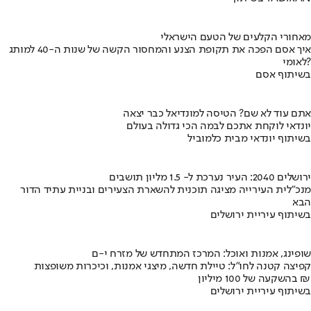
מאחורי הקלעים של הטעם הישראלי
איך אסם הפכה את תקופת הצנע והמחסור הקשה של שנות ה-40 למותג
לאומי?
בשיתוף אסם
אתם עוד לא שם? הטיסה למונדיאל כבר יצאה
יונדאי לוקחת אתכם לבמה הכי גדולה בעולם
בשיתוף יונדאי מבית כלמוביל
ירושלים 2040: העיר נערכת ל- 1.5 מליון תושבים
מנכ"לית העירייה מציגה תוכנית להשארת הצעירים ובניית עתיד הדור
הבא
בשיתוף עיריית ירושלים
שופינג, אמנות ואוכל: המרכז המתחדש של מזרח י-ם
קפיצה קטנה לחו"ל: טיילת חדשה, מיצגי אמנות, וכיכרות משופצות
בהשקעה של 100 מיליון ₪
בשיתוף עיריית ירושלים