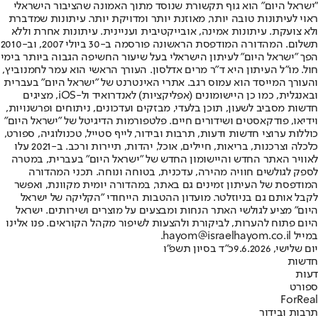
"ישראל היום" הוא גוף תקשורת שנוסד מתוך האמונה שהציבור הישראלי
ראוי לעיתונות טובה יותר, מאוזנת יותר ומדויקת יותר. עיתונות שמדברת
ולא צועקת. עיתונות אמינה, אובייקטיבית ועניינית. עיתונות אחרת וללא
תשלום. המהדורה המודפסת הראשונה פורסמה ב-30 ביולי 2007, וב-2010
הפך "ישראל היום" לעיתון הישראלי בעל שיעור החשיפה הגבוה ביותר בימי
חול. מו"ל העיתון היא ד"ר מרים אדלסון. העורך הראשי הוא עמר לחמנוביץ,
והעורך המייסד הוא עמוס רגב. אתרי האינטרנט של "ישראל היום" בעברית
ובאנגלית, כמו כן היישומונים (אפליקציות) לאנדרואיד ול-iOS, מציגים
חדשות מסביב לשעון, תוכן בלעדי, מבזקים ועדכונים, ניתוחים ופרשנויות,
וידיאו, פודקאסטים ושידורים חיים. פלטפורמות הדיגיטל של "ישראל היום"
כוללות ערוצי חדשות ודעות, תרבות ובידור, לייף סטייל, טכנולוגיה, ספורט,
כלכלה וצרכנות, בריאות, חיילים, אוכל, יהדות, תיירות ורכב. ב-2021 עלו
לאוויר האתר החדש והיישומון החדש של "ישראל היום" בעברית, במטרה
לספק לגולשים חוויה מהירה, עדכנית, בטוחה ונוחה. תכני המהדורה
המודפסת של העיתון זמינים גם באתר, במהדורה יומית מקוונת, ואפשר
לקבל אותם גם בניוזלטר. מועדון ההטבות הייחודי "הקליקה של ישראל
היום" מציע לגולשי האתר הנחות ומבצעים על מוצרים ושירותים. ישראל
היום פתוח להערות, לביקורת ולהצעות לשיפור מקהל הקוראים. פנו אלינו
במייל hayom@israelhayom.co.il.
יום שלישי, 9.6.2026
כ"ד בסיון תשפ"ו
חדשות
דעות
ספורט
ForReal
תרבות ובידור