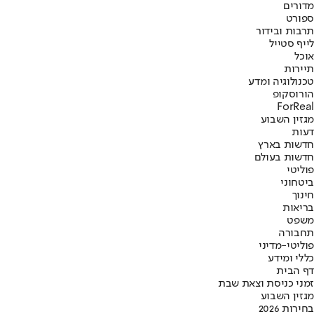
מדורים
ספורט
תרבות ובידור
לייף סטייל
אוכל
תיירות
טכנולוגיה ומדע
הורוסקופ
ForReal
מגזין השבוע
דעות
חדשות בארץ
חדשות בעולם
פוליטי
ביטחוני
חינוך
בריאות
משפט
תחבורה
פוליטי-מדיני
כללי ומידע
דף הבית
זמני כניסת וצאת שבת
מגזין השבוע
בחירות 2026