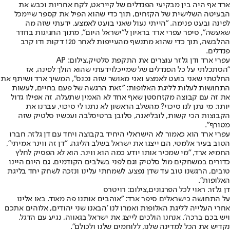
ארד אף היה בין מבקיעי הפנדלים של קייראט, לקח אחריות וכבש את
הבעיטה השלישית של הקזחים, תוך כדי שהוא הפיל את קספר שיימכל
לפינה ובעט פנימה. "הייתי נעול שאני בועט לאמצע, ידעתי שזה מה
שאעשה", סיפר עפרי ארד בראיון ל"ישראל היום", מתוך החגיגות בחדר
ההלבשה, תוך כדי שהוא מתנשף מהעייפות לאחר 120 דקות ודו קרב
פנדלים.
עפרי ארד ודן גלזר עוצרים את התקפת סלטיק,צילום: AP
"
הסתכלתי על כל הפנדלים של שמייכל
וידעתי שהוא הולך לפינה, אז
החלטתי שאני בועט לאמצע ואני מאושר שזה נכנס", המשיך ארד ושיתף את
התחושות לעלות לליגת האלופות: "זאת הרגשה של פעם בחיים, לעשות
את זה עם קבוצה מקזחסטן שאף אחד לא האמין שתעלה, זה אפילו גדול
יותר. מי נתן לנו סיכוי? מהשלב הראשון לא נתנו לי סיכוי, עברנו את
הקבוצות הכי קשות, לובליאנה, סלובן ברטיסלבה ועכשיו סלטיק שזה
מטורף".
עפרי ארד הוא כאמור לא הישראלי היחיד בקבוצה ויחד עם דן גלזר, חברו
הטוב בעיר אלמטי, הם ייצגו את ישראל בשלב הליגה. "דן זה ווינר אמיתי",
החמיא ארד, "מי שמכיר אותו יודע כמה הוא ווינר. הוא לא הפסיק לחלץ
כדורים במשחקים מול סלטיק וגם לפני בשלבים הקודמים. גם היום היינו
טובים, הרגשנו טוב עד שדן נפצע, לשמחתי עלינו ונזכה לשחק יחד בליגת
האלופות".
דן גלזר. ראוי לכל הפרגונים,צילום: רויטרס
על התחושה כישראלים סיפר ארד: "אוהבים אותנו פה מאוד. באו אלינו
אחרי העלייה לליגת האלופות ואמרו לנו 'הבאנו שני יהודים, אלוהים אתכם
ויש בכם ברכה'. אנחנו הולכים לייצג את ישראל בגאווה, נגיע עם הדגל,
נקדיש את הכל למדינה שלנו, ללוחמים שלנו ולכולם".