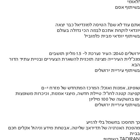
לאומי?
בשיתוף אסם
אתם עוד לא שם? הטיסה למונדיאל כבר יצאה
יונדאי לוקחת אתכם לבמה הכי גדולה בעולם
בשיתוף יונדאי מבית כלמוביל
ירושלים 2040: העיר נערכת ל- 1.5 מליון תושבים
מנכ"לית העירייה מציגה תוכנית להשארת הצעירים ובניית עתיד הדור
הבא
בשיתוף עיריית ירושלים
שופינג, אמנות ואוכל: המרכז המתחדש של מזרח י-ם
קפיצה קטנה לחו"ל: טיילת חדשה, מיצגי אמנות, וכיכרות משופצות
בהשקעה של 100 מיליון ₪
בשיתוף עיריית ירושלים
כך תחסכו בחשמל בלי להזיע
מהפכת האנרגיה של תדיראן: שליטה, אבטחת מידע וניהול אקלים חכם
בבית
בשיתוף TADIRAN